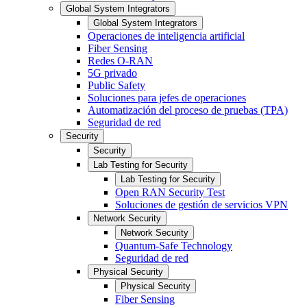
Global System Integrators
Global System Integrators
Operaciones de inteligencia artificial
Fiber Sensing
Redes O-RAN
5G privado
Public Safety
Soluciones para jefes de operaciones
Automatización del proceso de pruebas (TPA)
Seguridad de red
Security
Security
Lab Testing for Security
Lab Testing for Security
Open RAN Security Test
Soluciones de gestión de servicios VPN
Network Security
Network Security
Quantum-Safe Technology
Seguridad de red
Physical Security
Physical Security
Fiber Sensing