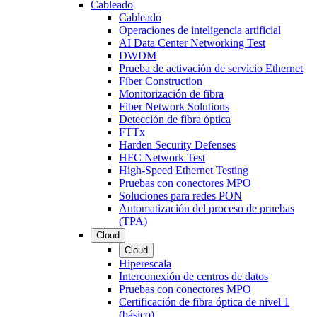
Cableado
Cableado
Operaciones de inteligencia artificial
AI Data Center Networking Test
DWDM
Prueba de activación de servicio Ethernet
Fiber Construction
Monitorización de fibra
Fiber Network Solutions
Detección de fibra óptica
FTTx
Harden Security Defenses
HFC Network Test
High-Speed Ethernet Testing
Pruebas con conectores MPO
Soluciones para redes PON
Automatización del proceso de pruebas
(TPA)
Cloud
Cloud
Hiperescala
Interconexión de centros de datos
Pruebas con conectores MPO
Certificación de fibra óptica de nivel 1
(básico)