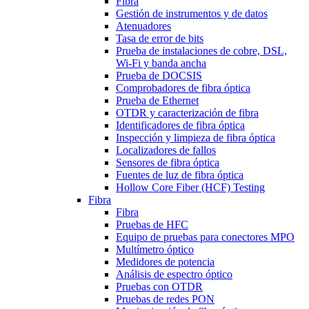
Fibra
Gestión de instrumentos y de datos
Atenuadores
Tasa de error de bits
Prueba de instalaciones de cobre, DSL,
Wi-Fi y banda ancha
Prueba de DOCSIS
Comprobadores de fibra óptica
Prueba de Ethernet
OTDR y caracterización de fibra
Identificadores de fibra óptica
Inspección y limpieza de fibra óptica
Localizadores de fallos
Sensores de fibra óptica
Fuentes de luz de fibra óptica
Hollow Core Fiber (HCF) Testing
Fibra
Fibra
Pruebas de HFC
Equipo de pruebas para conectores MPO
Multímetro óptico
Medidores de potencia
Análisis de espectro óptico
Pruebas con OTDR
Pruebas de redes PON