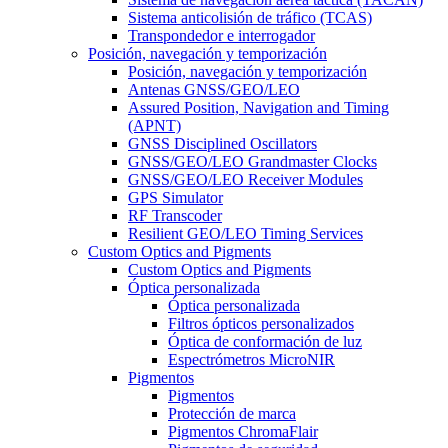
Sistema anticolisión de tráfico (TCAS)
Transpondedor e interrogador
Posición, navegación y temporización
Posición, navegación y temporización
Antenas GNSS/GEO/LEO
Assured Position, Navigation and Timing
(APNT)
GNSS Disciplined Oscillators
GNSS/GEO/LEO Grandmaster Clocks
GNSS/GEO/LEO Receiver Modules
GPS Simulator
RF Transcoder
Resilient GEO/LEO Timing Services
Custom Optics and Pigments
Custom Optics and Pigments
Óptica personalizada
Óptica personalizada
Filtros ópticos personalizados
Óptica de conformación de luz
Espectrómetros MicroNIR
Pigmentos
Pigmentos
Protección de marca
Pigmentos ChromaFlair