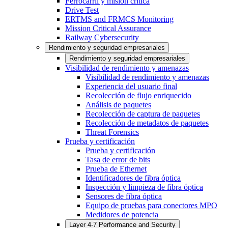
Ferrocarril y misión crítica
Drive Test
ERTMS and FRMCS Monitoring
Mission Critical Assurance
Railway Cybersecurity
Rendimiento y seguridad empresariales
Rendimiento y seguridad empresariales
Visibilidad de rendimiento y amenazas
Visibilidad de rendimiento y amenazas
Experiencia del usuario final
Recolección de flujo enriquecido
Análisis de paquetes
Recolección de captura de paquetes
Recolección de metadatos de paquetes
Threat Forensics
Prueba y certificación
Prueba y certificación
Tasa de error de bits
Prueba de Ethernet
Identificadores de fibra óptica
Inspección y limpieza de fibra óptica
Sensores de fibra óptica
Equipo de pruebas para conectores MPO
Medidores de potencia
Layer 4-7 Performance and Security