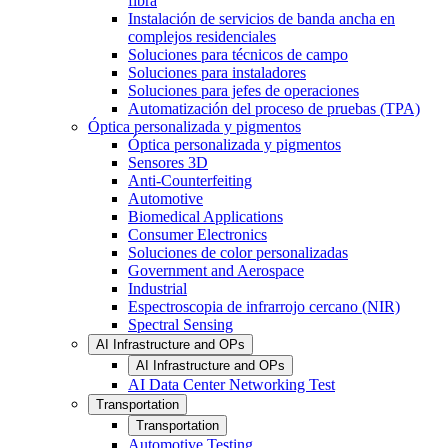
fibra
Instalación de servicios de banda ancha en
complejos residenciales
Soluciones para técnicos de campo
Soluciones para instaladores
Soluciones para jefes de operaciones
Automatización del proceso de pruebas (TPA)
Óptica personalizada y pigmentos
Óptica personalizada y pigmentos
Sensores 3D
Anti-Counterfeiting
Automotive
Biomedical Applications
Consumer Electronics
Soluciones de color personalizadas
Government and Aerospace
Industrial
Espectroscopia de infrarrojo cercano (NIR)
Spectral Sensing
AI Infrastructure and OPs
AI Infrastructure and OPs
AI Data Center Networking Test
Transportation
Transportation
Automotive Testing