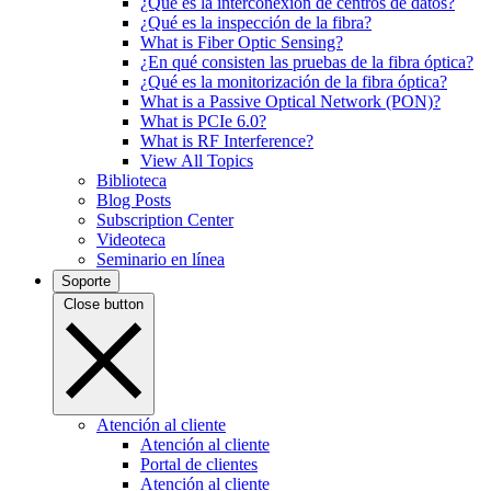
¿Qué es la interconexión de centros de datos?
¿Qué es la inspección de la fibra?
What is Fiber Optic Sensing?
¿En qué consisten las pruebas de la fibra óptica?
¿Qué es la monitorización de la fibra óptica?
What is a Passive Optical Network (PON)?
What is PCIe 6.0?
What is RF Interference?
View All Topics
Biblioteca
Blog Posts
Subscription Center
Videoteca
Seminario en línea
Soporte
Close button
Atención al cliente
Atención al cliente
Portal de clientes
Atención al cliente