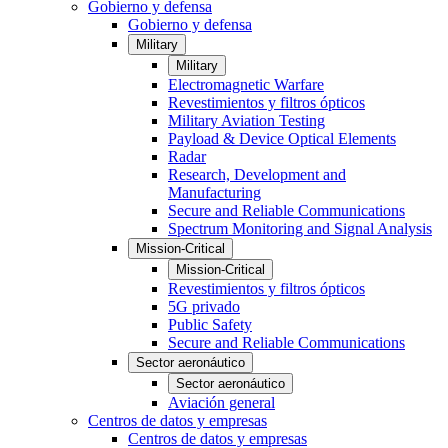
Gobierno y defensa
Gobierno y defensa
Military
Military
Electromagnetic Warfare
Revestimientos y filtros ópticos
Military Aviation Testing
Payload & Device Optical Elements
Radar
Research, Development and
Manufacturing
Secure and Reliable Communications
Spectrum Monitoring and Signal Analysis
Mission-Critical
Mission-Critical
Revestimientos y filtros ópticos
5G privado
Public Safety
Secure and Reliable Communications
Sector aeronáutico
Sector aeronáutico
Aviación general
Centros de datos y empresas
Centros de datos y empresas