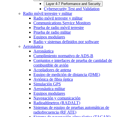
Layer 4-7 Performance and Security
Cybersecurity Test and Validation
Radio móvil terrestre y militar
Radio móvil terrestre y militar
Communications Service Monitors
Prueba de radio móvil terrestre
Prueba de radio militar
Equipos modulares
Radio y sistemas definidos por software
Aeronáutica
Aeronáutica
Cumplimiento normativo de ADS-B
Conjuntos e interfaces de prueba de cantidad de
combustible de avión
Acopladores de antena
Equipo de medición de distancia (DME)
Aviónica de fibra óptica
Simulación GPS
Aeronáutica militar
Equipos modulares
Navegación y comunicación
Radioaltímetros (RADALT)
Sistemas de equipo de pruebas automáticas de
radiofrecuencia (RF ATE)
Sistema de navegación aérea táctica (TACAN)