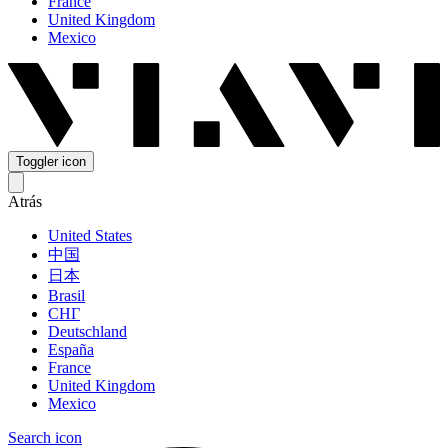
France
United Kingdom
Mexico
Toggler icon
Atrás
United States
中国
日本
Brasil
СНГ
Deutschland
España
France
United Kingdom
Mexico
Search icon