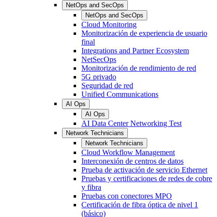
NetOps and SecOps
NetOps and SecOps
Cloud Monitoring
Monitorización de experiencia de usuario
final
Integrations and Partner Ecosystem
NetSecOps
Monitorización de rendimiento de red
5G privado
Seguridad de red
Unified Communications
AI Ops
AI Ops
AI Data Center Networking Test
Network Technicians
Network Technicians
Cloud Workflow Management
Interconexión de centros de datos
Prueba de activación de servicio Ethernet
Pruebas y certificaciones de redes de cobre
y fibra
Pruebas con conectores MPO
Certificación de fibra óptica de nivel 1
(básico)