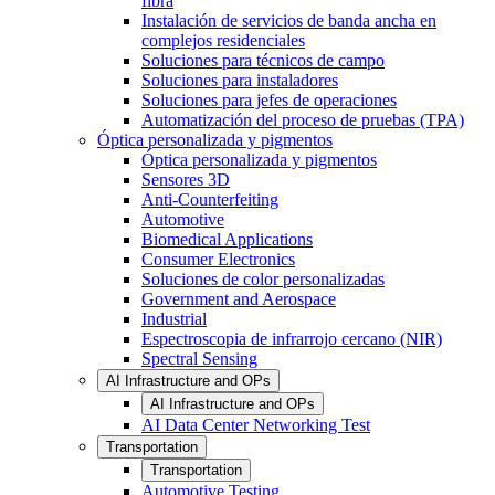
fibra
Instalación de servicios de banda ancha en
complejos residenciales
Soluciones para técnicos de campo
Soluciones para instaladores
Soluciones para jefes de operaciones
Automatización del proceso de pruebas (TPA)
Óptica personalizada y pigmentos
Óptica personalizada y pigmentos
Sensores 3D
Anti-Counterfeiting
Automotive
Biomedical Applications
Consumer Electronics
Soluciones de color personalizadas
Government and Aerospace
Industrial
Espectroscopia de infrarrojo cercano (NIR)
Spectral Sensing
AI Infrastructure and OPs
AI Infrastructure and OPs
AI Data Center Networking Test
Transportation
Transportation
Automotive Testing