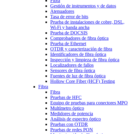
Fibra
Gestión de instrumentos y de datos
Atenuadores
Tasa de error de bits
Prueba de instalaciones de cobre, DSL,
Wi-Fi y banda ancha
Prueba de DOCSIS
Comprobadores de fibra óptica
Prueba de Ethernet
OTDR y caracterización de fibra
Identificadores de fibra óptica
Inspección y limpieza de fibra óptica
Localizadores de fallos
Sensores de fibra óptica
Fuentes de luz de fibra óptica
Hollow Core Fiber (HCF) Testing
Fibra
Fibra
Pruebas de HFC
Equipo de pruebas para conectores MPO
Multímetro óptico
Medidores de potencia
Análisis de espectro óptico
Pruebas con OTDR
Pruebas de redes PON