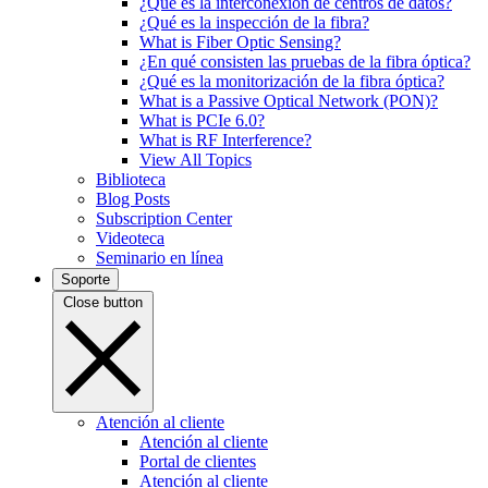
¿Qué es la interconexión de centros de datos?
¿Qué es la inspección de la fibra?
What is Fiber Optic Sensing?
¿En qué consisten las pruebas de la fibra óptica?
¿Qué es la monitorización de la fibra óptica?
What is a Passive Optical Network (PON)?
What is PCIe 6.0?
What is RF Interference?
View All Topics
Biblioteca
Blog Posts
Subscription Center
Videoteca
Seminario en línea
Soporte
Close button
Atención al cliente
Atención al cliente
Portal de clientes
Atención al cliente