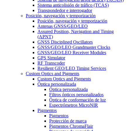
Sistema anticolisión de tráfico (TCAS)
Transpondedor e interrogador
Posición, navegación y temporización
Posición, navegación y temporización
Antenas GNSS/GEO/LEO
Assured Position, Navigation and Timing
(APNT)
GNSS Disciplined Oscillators
GNSS/GEO/LEO Grandmaster Clocks
GNSS/GEO/LEO Receiver Modules
GPS Simulator
RF Transcoder
Resilient GEO/LEO Timing Services
Custom Optics and Pigments
Custom Optics and Pigments
Óptica personalizada
Óptica personalizada
Filtros ópticos personalizados
Óptica de conformación de luz
Espectrómetros MicroNIR
Pigmentos
Pigmentos
Protección de marca
Pigmentos ChromaFlair