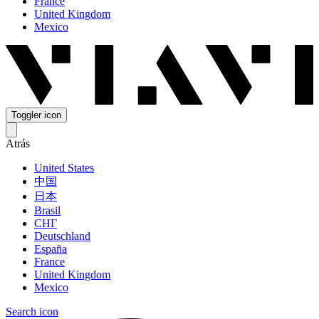
France
United Kingdom
Mexico
Toggler icon
Atrás
United States
中国
日本
Brasil
СНГ
Deutschland
España
France
United Kingdom
Mexico
Search icon