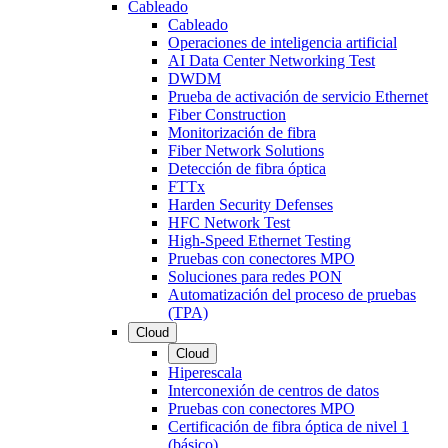
Cableado
Cableado
Operaciones de inteligencia artificial
AI Data Center Networking Test
DWDM
Prueba de activación de servicio Ethernet
Fiber Construction
Monitorización de fibra
Fiber Network Solutions
Detección de fibra óptica
FTTx
Harden Security Defenses
HFC Network Test
High-Speed Ethernet Testing
Pruebas con conectores MPO
Soluciones para redes PON
Automatización del proceso de pruebas
(TPA)
Cloud
Cloud
Hiperescala
Interconexión de centros de datos
Pruebas con conectores MPO
Certificación de fibra óptica de nivel 1
(básico)