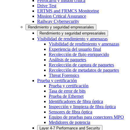
Ferrocarril y misión crítica
Drive Test
ERTMS and FRMCS Monitoring
Mission Critical Assurance
Railway Cybersecurity
Rendimiento y seguridad empresariales
Rendimiento y seguridad empresariales
Visibilidad de rendimiento y amenazas
Visibilidad de rendimiento y amenazas
Experiencia del usuario final
Recolección de flujo enriquecido
Análisis de paquetes
Recolección de captura de paquetes
Recolección de metadatos de paquetes
Threat Forensics
Prueba y certificación
Prueba y certificación
Tasa de error de bits
Prueba de Ethernet
Identificadores de fibra óptica
Inspección y limpieza de fibra óptica
Sensores de fibra óptica
Equipo de pruebas para conectores MPO
Medidores de potencia
Layer 4-7 Performance and Security