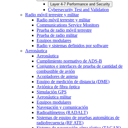
Layer 4-7 Performance and Security
Cybersecurity Test and Validation
Radio móvil terrestre y militar
Radio móvil terrestre y militar
Communications Service Monitors
Prueba de radio móvil terrestre
Prueba de radio militar
Equipos modulares
Radio y sistemas definidos por software
Aeronáutica
Aeronáutica
Cumplimiento normativo de ADS-B
Conjuntos e interfaces de prueba de cantidad de
combustible de avión
Acopladores de antena
Equipo de medición de distancia (DME)
Aviónica de fibra óptica
Simulación GPS
Aeronáutica militar
Equipos modulares
Navegación y comunicación
Radioaltímetros (RADALT)
Sistemas de equipo de pruebas automáticas de
radiofrecuencia (RF ATE)
Sistema de navegación aérea táctica (TACAN)