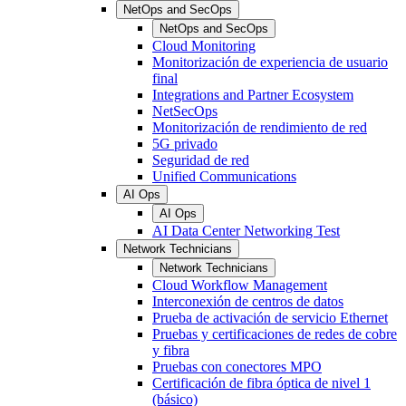
NetOps and SecOps
NetOps and SecOps
Cloud Monitoring
Monitorización de experiencia de usuario
final
Integrations and Partner Ecosystem
NetSecOps
Monitorización de rendimiento de red
5G privado
Seguridad de red
Unified Communications
AI Ops
AI Ops
AI Data Center Networking Test
Network Technicians
Network Technicians
Cloud Workflow Management
Interconexión de centros de datos
Prueba de activación de servicio Ethernet
Pruebas y certificaciones de redes de cobre
y fibra
Pruebas con conectores MPO
Certificación de fibra óptica de nivel 1
(básico)