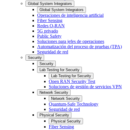
Global System Integrators
Global System Integrators
Operaciones de inteligencia artificial
Fiber Sensing
Redes O-RAN
5G privado
Public Safety
Soluciones para jefes de operaciones
Automatización del proceso de pruebas (TPA)
Seguridad de red
Security
Security
Lab Testing for Security
Lab Testing for Security
Open RAN Security Test
Soluciones de gestión de servicios VPN
Network Security
Network Security
Quantum-Safe Technology
Seguridad de red
Physical Security
Physical Security
Fiber Sensing