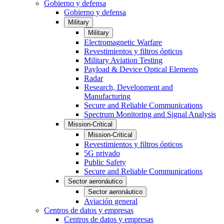
Gobierno y defensa
Gobierno y defensa
Military
Military
Electromagnetic Warfare
Revestimientos y filtros ópticos
Military Aviation Testing
Payload & Device Optical Elements
Radar
Research, Development and
Manufacturing
Secure and Reliable Communications
Spectrum Monitoring and Signal Analysis
Mission-Critical
Mission-Critical
Revestimientos y filtros ópticos
5G privado
Public Safety
Secure and Reliable Communications
Sector aeronáutico
Sector aeronáutico
Aviación general
Centros de datos y empresas
Centros de datos y empresas