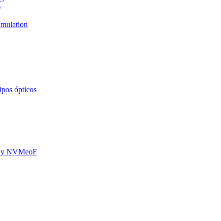
)
mulation
ipos ópticos
oE y NVMeoF