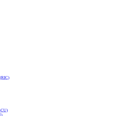
 (RIC)
O-CU)
U)