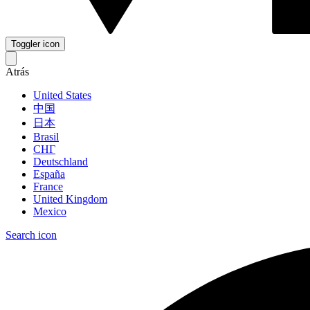
Toggler icon
Atrás
United States
中国
日本
Brasil
СНГ
Deutschland
España
France
United Kingdom
Mexico
Search icon