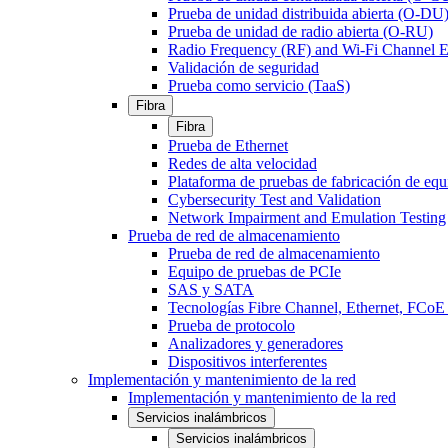
Prueba de unidad distribuida abierta (O-DU
Prueba de unidad de radio abierta (O-RU)
Radio Frequency (RF) and Wi-Fi Channel E
Validación de seguridad
Prueba como servicio (TaaS)
Fibra
Fibra
Prueba de Ethernet
Redes de alta velocidad
Plataforma de pruebas de fabricación de equ
Cybersecurity Test and Validation
Network Impairment and Emulation Testing
Prueba de red de almacenamiento
Prueba de red de almacenamiento
Equipo de pruebas de PCIe
SAS y SATA
Tecnologías Fibre Channel, Ethernet, FC
Prueba de protocolo
Analizadores y generadores
Dispositivos interferentes
Implementación y mantenimiento de la red
Implementación y mantenimiento de la red
Servicios inalámbricos
Servicios inalámbricos