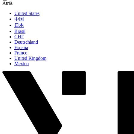
Atrás
United States
中国
日本
Brasil
СНГ
Deutschland
España
France
United Kingdom
Mexico