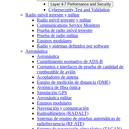
Layer 4-7 Performance and Security
Cybersecurity Test and Validation
Radio móvil terrestre y militar
Radio móvil terrestre y militar
Communications Service Monitors
Prueba de radio móvil terrestre
Prueba de radio militar
Equipos modulares
Radio y sistemas definidos por software
Aeronáutica
Aeronáutica
Cumplimiento normativo de ADS-B
Conjuntos e interfaces de prueba de cantidad de
combustible de avión
Acopladores de antena
Equipo de medición de distancia (DME)
Aviónica de fibra óptica
Simulación GPS
Aeronáutica militar
Equipos modulares
Navegación y comunicación
Radioaltímetros (RADALT)
Sistemas de equipo de pruebas automáticas de
radiofrecuencia (RF ATE)
Sistema de navegación aérea táctica (TACAN)