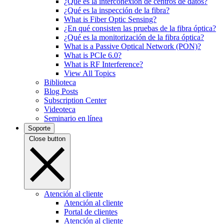
¿Qué es la interconexión de centros de datos?
¿Qué es la inspección de la fibra?
What is Fiber Optic Sensing?
¿En qué consisten las pruebas de la fibra óptica?
¿Qué es la monitorización de la fibra óptica?
What is a Passive Optical Network (PON)?
What is PCIe 6.0?
What is RF Interference?
View All Topics
Biblioteca
Blog Posts
Subscription Center
Videoteca
Seminario en línea
Soporte
Close button
Atención al cliente
Atención al cliente
Portal de clientes
Atención al cliente