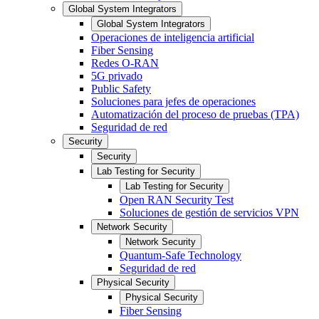
Global System Integrators
Global System Integrators
Operaciones de inteligencia artificial
Fiber Sensing
Redes O-RAN
5G privado
Public Safety
Soluciones para jefes de operaciones
Automatización del proceso de pruebas (TPA)
Seguridad de red
Security
Security
Lab Testing for Security
Lab Testing for Security
Open RAN Security Test
Soluciones de gestión de servicios VPN
Network Security
Network Security
Quantum-Safe Technology
Seguridad de red
Physical Security
Physical Security
Fiber Sensing