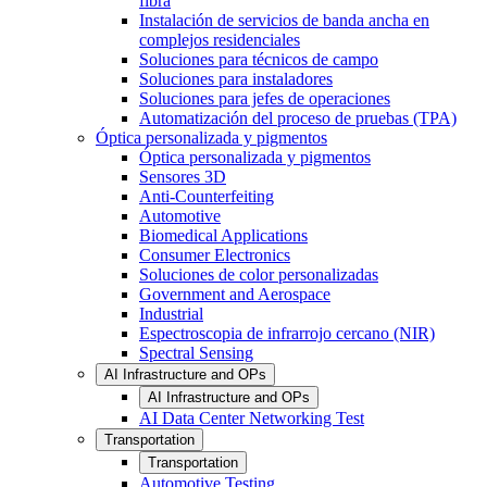
fibra
Instalación de servicios de banda ancha en
complejos residenciales
Soluciones para técnicos de campo
Soluciones para instaladores
Soluciones para jefes de operaciones
Automatización del proceso de pruebas (TPA)
Óptica personalizada y pigmentos
Óptica personalizada y pigmentos
Sensores 3D
Anti-Counterfeiting
Automotive
Biomedical Applications
Consumer Electronics
Soluciones de color personalizadas
Government and Aerospace
Industrial
Espectroscopia de infrarrojo cercano (NIR)
Spectral Sensing
AI Infrastructure and OPs
AI Infrastructure and OPs
AI Data Center Networking Test
Transportation
Transportation
Automotive Testing