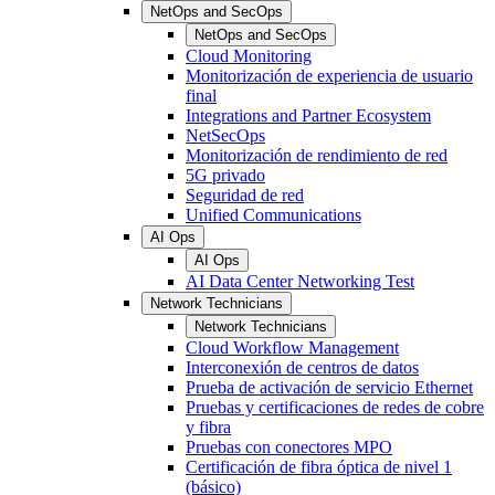
NetOps and SecOps
NetOps and SecOps
Cloud Monitoring
Monitorización de experiencia de usuario
final
Integrations and Partner Ecosystem
NetSecOps
Monitorización de rendimiento de red
5G privado
Seguridad de red
Unified Communications
AI Ops
AI Ops
AI Data Center Networking Test
Network Technicians
Network Technicians
Cloud Workflow Management
Interconexión de centros de datos
Prueba de activación de servicio Ethernet
Pruebas y certificaciones de redes de cobre
y fibra
Pruebas con conectores MPO
Certificación de fibra óptica de nivel 1
(básico)