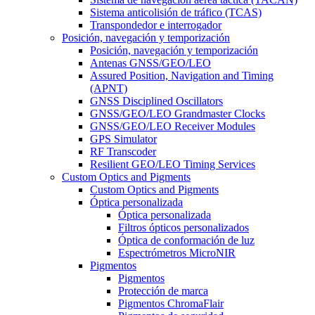
Sistema anticolisión de tráfico (TCAS)
Transpondedor e interrogador
Posición, navegación y temporización
Posición, navegación y temporización
Antenas GNSS/GEO/LEO
Assured Position, Navigation and Timing
(APNT)
GNSS Disciplined Oscillators
GNSS/GEO/LEO Grandmaster Clocks
GNSS/GEO/LEO Receiver Modules
GPS Simulator
RF Transcoder
Resilient GEO/LEO Timing Services
Custom Optics and Pigments
Custom Optics and Pigments
Óptica personalizada
Óptica personalizada
Filtros ópticos personalizados
Óptica de conformación de luz
Espectrómetros MicroNIR
Pigmentos
Pigmentos
Protección de marca
Pigmentos ChromaFlair