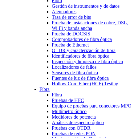
Fibra
Gestión de instrumentos y de datos
Atenuadores
Tasa de error de bits
Prueba de instalaciones de cobre, DSL,
Wi-Fi y banda ancha
Prueba de DOCSIS
Comprobadores de fibra óptica
Prueba de Ethernet
OTDR y caracterización de fibra
Identificadores de fibra óptica
Inspección y limpieza de fibra óptica
Localizadores de fallos
Sensores de fibra óptica
Fuentes de luz de fibra óptica
Hollow Core Fiber (HCF) Testing
Fibra
Fibra
Pruebas de HFC
Equipo de pruebas para conectores MPO
Multímetro óptico
Medidores de potencia
Análisis de espectro óptico
Pruebas con OTDR
Pruebas de redes PON