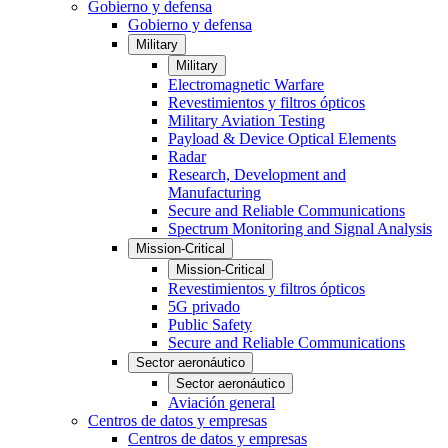
Gobierno y defensa
Gobierno y defensa
Military
Military
Electromagnetic Warfare
Revestimientos y filtros ópticos
Military Aviation Testing
Payload & Device Optical Elements
Radar
Research, Development and
Manufacturing
Secure and Reliable Communications
Spectrum Monitoring and Signal Analysis
Mission-Critical
Mission-Critical
Revestimientos y filtros ópticos
5G privado
Public Safety
Secure and Reliable Communications
Sector aeronáutico
Sector aeronáutico
Aviación general
Centros de datos y empresas
Centros de datos y empresas