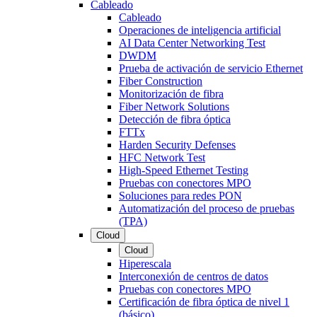
Cableado
Cableado
Operaciones de inteligencia artificial
AI Data Center Networking Test
DWDM
Prueba de activación de servicio Ethernet
Fiber Construction
Monitorización de fibra
Fiber Network Solutions
Detección de fibra óptica
FTTx
Harden Security Defenses
HFC Network Test
High-Speed Ethernet Testing
Pruebas con conectores MPO
Soluciones para redes PON
Automatización del proceso de pruebas
(TPA)
Cloud
Cloud
Hiperescala
Interconexión de centros de datos
Pruebas con conectores MPO
Certificación de fibra óptica de nivel 1
(básico)