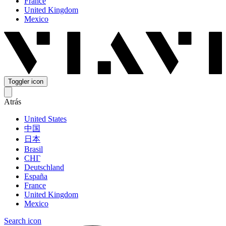
France
United Kingdom
Mexico
Toggler icon
Atrás
United States
中国
日本
Brasil
СНГ
Deutschland
España
France
United Kingdom
Mexico
Search icon