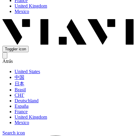
France
United Kingdom
Mexico
Toggler icon
Atrás
United States
中国
日本
Brasil
СНГ
Deutschland
España
France
United Kingdom
Mexico
Search icon