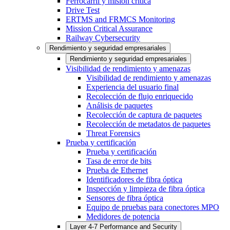
Ferrocarril y misión crítica
Drive Test
ERTMS and FRMCS Monitoring
Mission Critical Assurance
Railway Cybersecurity
Rendimiento y seguridad empresariales
Rendimiento y seguridad empresariales
Visibilidad de rendimiento y amenazas
Visibilidad de rendimiento y amenazas
Experiencia del usuario final
Recolección de flujo enriquecido
Análisis de paquetes
Recolección de captura de paquetes
Recolección de metadatos de paquetes
Threat Forensics
Prueba y certificación
Prueba y certificación
Tasa de error de bits
Prueba de Ethernet
Identificadores de fibra óptica
Inspección y limpieza de fibra óptica
Sensores de fibra óptica
Equipo de pruebas para conectores MPO
Medidores de potencia
Layer 4-7 Performance and Security