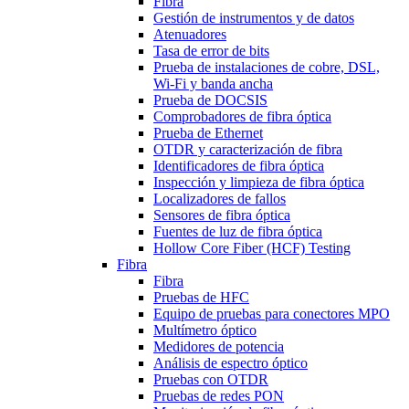
Fibra
Gestión de instrumentos y de datos
Atenuadores
Tasa de error de bits
Prueba de instalaciones de cobre, DSL,
Wi-Fi y banda ancha
Prueba de DOCSIS
Comprobadores de fibra óptica
Prueba de Ethernet
OTDR y caracterización de fibra
Identificadores de fibra óptica
Inspección y limpieza de fibra óptica
Localizadores de fallos
Sensores de fibra óptica
Fuentes de luz de fibra óptica
Hollow Core Fiber (HCF) Testing
Fibra
Fibra
Pruebas de HFC
Equipo de pruebas para conectores MPO
Multímetro óptico
Medidores de potencia
Análisis de espectro óptico
Pruebas con OTDR
Pruebas de redes PON