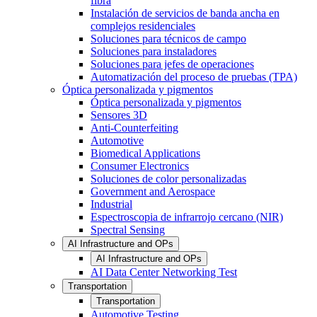
fibra
Instalación de servicios de banda ancha en
complejos residenciales
Soluciones para técnicos de campo
Soluciones para instaladores
Soluciones para jefes de operaciones
Automatización del proceso de pruebas (TPA)
Óptica personalizada y pigmentos
Óptica personalizada y pigmentos
Sensores 3D
Anti-Counterfeiting
Automotive
Biomedical Applications
Consumer Electronics
Soluciones de color personalizadas
Government and Aerospace
Industrial
Espectroscopia de infrarrojo cercano (NIR)
Spectral Sensing
AI Infrastructure and OPs
AI Infrastructure and OPs
AI Data Center Networking Test
Transportation
Transportation
Automotive Testing