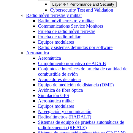
Layer 4-7 Performance and Security
Cybersecurity Test and Validation
Radio móvil terrestre y militar
Radio móvil terrestre y militar
Communications Service Monitors
Prueba de radio móvil terrestre
Prueba de radio militar
Equipos modulares
Radio y sistemas definidos por software
Aeronáutica
Aeronáutica
Cumplimiento normativo de ADS-B
Conjuntos e interfaces de prueba de cantidad de
combustible de avión
Acopladores de antena
Equipo de medición de distancia (DME)
Aviónica de fibra óptica
Simulación GPS
Aeronáutica militar
Equipos modulares
Navegación y comunicación
Radioaltímetros (RADALT)
Sistemas de equipo de pruebas automáticas de
radiofrecuencia (RF ATE)
Sistema de navegación aérea táctica (TACAN)