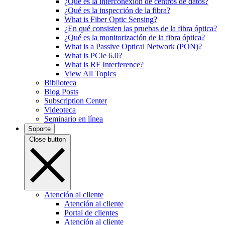
¿Qué es la interconexión de centros de datos?
¿Qué es la inspección de la fibra?
What is Fiber Optic Sensing?
¿En qué consisten las pruebas de la fibra óptica?
¿Qué es la monitorización de la fibra óptica?
What is a Passive Optical Network (PON)?
What is PCIe 6.0?
What is RF Interference?
View All Topics
Biblioteca
Blog Posts
Subscription Center
Videoteca
Seminario en línea
Soporte
Close button
Atención al cliente
Atención al cliente
Portal de clientes
Atención al cliente