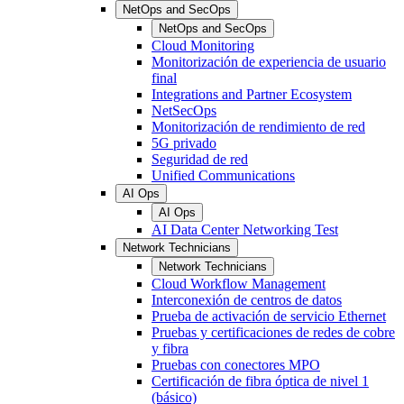
NetOps and SecOps
NetOps and SecOps
Cloud Monitoring
Monitorización de experiencia de usuario
final
Integrations and Partner Ecosystem
NetSecOps
Monitorización de rendimiento de red
5G privado
Seguridad de red
Unified Communications
AI Ops
AI Ops
AI Data Center Networking Test
Network Technicians
Network Technicians
Cloud Workflow Management
Interconexión de centros de datos
Prueba de activación de servicio Ethernet
Pruebas y certificaciones de redes de cobre
y fibra
Pruebas con conectores MPO
Certificación de fibra óptica de nivel 1
(básico)