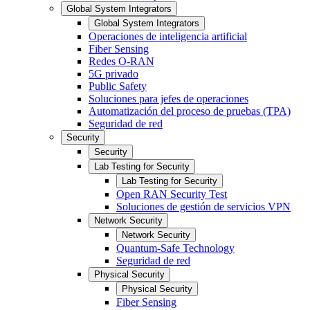
Global System Integrators
Global System Integrators
Operaciones de inteligencia artificial
Fiber Sensing
Redes O-RAN
5G privado
Public Safety
Soluciones para jefes de operaciones
Automatización del proceso de pruebas (TPA)
Seguridad de red
Security
Security
Lab Testing for Security
Lab Testing for Security
Open RAN Security Test
Soluciones de gestión de servicios VPN
Network Security
Network Security
Quantum-Safe Technology
Seguridad de red
Physical Security
Physical Security
Fiber Sensing