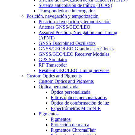
Sistema anticolisión de tráfico (TCAS)
Transpondedor e interrogador
Posición, navegación y temporización
Posición, navegación y temporización
Antenas GNSS/GEO/LEO
Assured Position, Navigation and Timing
(APNT)
GNSS Disciplined Oscillators
GNSS/GEO/LEO Grandmaster Clocks
GNSS/GEO/LEO Receiver Modules
GPS Simulator
RF Transcoder
Resilient GEO/LEO Timing Services
Custom Optics and Pigments
Custom Optics and Pigments
Óptica personalizada
Óptica personalizada
Filtros ópticos personalizados
Óptica de conformación de luz
Espectrómetros MicroNIR
Pigmentos
Pigmentos
Protección de marca
Pigmentos ChromaFlair