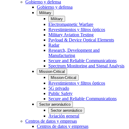
Gobierno y defensa
Gobierno y defensa
Military
Military
Electromagnetic Warfare
Revestimientos y filtros ópticos
Military Aviation Testing
Payload & Device Optical Elements
Radar
Research, Development and
Manufacturing
Secure and Reliable Communications
Spectrum Monitoring and Signal Analysis
Mission-Critical
Mission-Critical
Revestimientos y filtros ópticos
5G privado
Public Safety
Secure and Reliable Communications
Sector aeronáutico
Sector aeronáutico
Aviación general
Centros de datos y empresas
Centros de datos y empresas