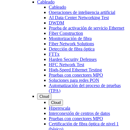
Cableado
Cableado
Operaciones de inteligencia artificial
AI Data Center Networking Test
DWDM
Prueba de activación de servicio Ethernet
Fiber Construction
Monitorización de fibra
Fiber Network Solutions
Detección de fibra óptica
FTTx
Harden Security Defenses
HFC Network Test
High-Speed Ethernet Testing
Pruebas con conectores MPO
Soluciones para redes PON
Automatización del proceso de pruebas
(TPA)
Cloud
Cloud
Hiperescala
Interconexión de centros de datos
Pruebas con conectores MPO
Certificación de fibra óptica de nivel 1
(básico)