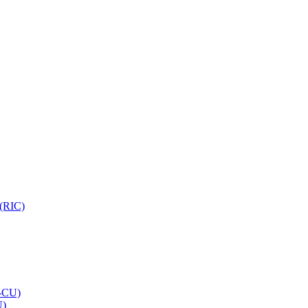
 (RIC)
O-CU)
U)