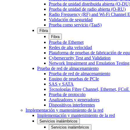
Prueba de unidad distribuida abierta (O-DU
Prueba de unidad de radio abierta (O-RU)
Radio Frequency (RF) and Wi-Fi Channel E
Validación de seguridad
Prueba como servicio (TaaS)
Fibra
Fibra
Prueba de Ethernet
Redes de alta velocidad
Plataforma de pruebas de fabricación de equ
Cybersecurity Test and Validation
Network Impairment and Emulation Testing
Prueba de red de almacenamiento
Prueba de red de almacenamiento
Equipo de pruebas de PCIe
SAS y SATA
Tecnologías Fibre Channel, Ethernet, FC
Prueba de protocolo
Analizadores y generadores
Dispositivos interferentes
Implementación y mantenimiento de la red
Implementación y mantenimiento de la red
Servicios inalámbricos
Servicios inalámbricos