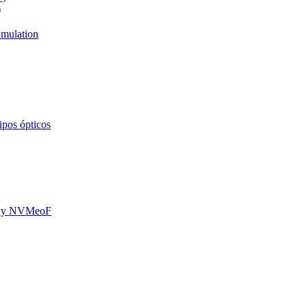
)
mulation
ipos ópticos
oE y NVMeoF