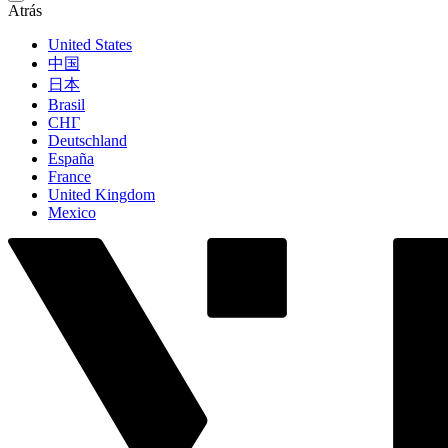
Atrás
United States
中国
日本
Brasil
СНГ
Deutschland
España
France
United Kingdom
Mexico