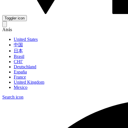
Toggler icon
Atrás
United States
中国
日本
Brasil
СНГ
Deutschland
España
France
United Kingdom
Mexico
Search icon