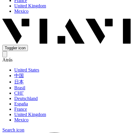
France
United Kingdom
Mexico
Toggler icon
Atrás
United States
中国
日本
Brasil
СНГ
Deutschland
España
France
United Kingdom
Mexico
Search icon