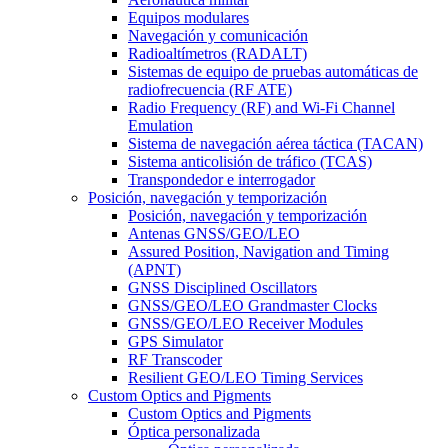
Equipos modulares
Navegación y comunicación
Radioaltímetros (RADALT)
Sistemas de equipo de pruebas automáticas de
radiofrecuencia (RF ATE)
Radio Frequency (RF) and Wi-Fi Channel
Emulation
Sistema de navegación aérea táctica (TACAN)
Sistema anticolisión de tráfico (TCAS)
Transpondedor e interrogador
Posición, navegación y temporización
Posición, navegación y temporización
Antenas GNSS/GEO/LEO
Assured Position, Navigation and Timing
(APNT)
GNSS Disciplined Oscillators
GNSS/GEO/LEO Grandmaster Clocks
GNSS/GEO/LEO Receiver Modules
GPS Simulator
RF Transcoder
Resilient GEO/LEO Timing Services
Custom Optics and Pigments
Custom Optics and Pigments
Óptica personalizada