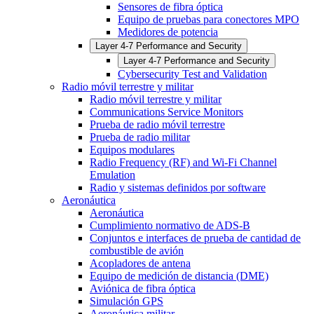
Sensores de fibra óptica
Equipo de pruebas para conectores MPO
Medidores de potencia
Layer 4-7 Performance and Security
Layer 4-7 Performance and Security
Cybersecurity Test and Validation
Radio móvil terrestre y militar
Radio móvil terrestre y militar
Communications Service Monitors
Prueba de radio móvil terrestre
Prueba de radio militar
Equipos modulares
Radio Frequency (RF) and Wi-Fi Channel
Emulation
Radio y sistemas definidos por software
Aeronáutica
Aeronáutica
Cumplimiento normativo de ADS-B
Conjuntos e interfaces de prueba de cantidad de
combustible de avión
Acopladores de antena
Equipo de medición de distancia (DME)
Aviónica de fibra óptica
Simulación GPS
Aeronáutica militar