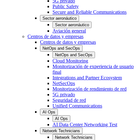
5G privado
Public Safety
Secure and Reliable Communications
Sector aeronáutico
Sector aeronáutico
Aviación general
Centros de datos y empresas
Centros de datos y empresas
NetOps and SecOps
NetOps and SecOps
Cloud Monitoring
Monitorización de experiencia de usuario
final
Integrations and Partner Ecosystem
NetSecOps
Monitorización de rendimiento de red
5G privado
Seguridad de red
Unified Communications
AI Ops
AI Ops
AI Data Center Networking Test
Network Technicians
Network Technicians