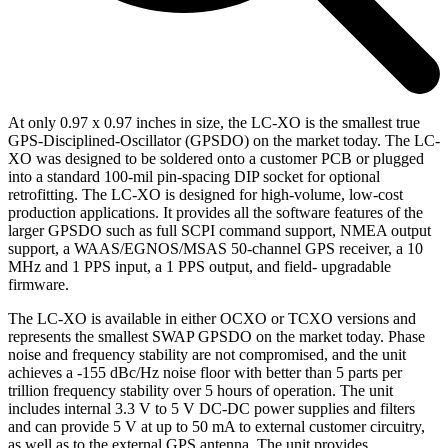
At only 0.97 x 0.97 inches in size, the LC-XO is the smallest true
GPS-Disciplined-Oscillator (GPSDO) on the market today. The LC-
XO was designed to be soldered onto a customer PCB or plugged
into a standard 100-mil pin-spacing DIP socket for optional
retrofitting. The LC-XO is designed for high-volume, low-cost
production applications. It provides all the software features of the
larger GPSDO such as full SCPI command support, NMEA output
support, a WAAS/EGNOS/MSAS 50-channel GPS receiver, a 10
MHz and 1 PPS input, a 1 PPS output, and field- upgradable
firmware.
The LC-XO is available in either OCXO or TCXO versions and
represents the smallest SWAP GPSDO on the market today. Phase
noise and frequency stability are not compromised, and the unit
achieves a -155 dBc/Hz noise floor with better than 5 parts per
trillion frequency stability over 5 hours of operation. The unit
includes internal 3.3 V to 5 V DC-DC power supplies and filters
and can provide 5 V at up to 50 mA to external customer circuitry,
as well as to the external GPS antenna. The unit provides