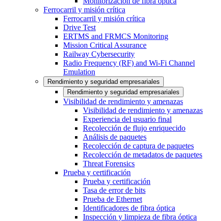
Monitorización de fibra óptica
Ferrocarril y misión crítica
Ferrocarril y misión crítica
Drive Test
ERTMS and FRMCS Monitoring
Mission Critical Assurance
Railway Cybersecurity
Radio Frequency (RF) and Wi-Fi Channel
Emulation
Rendimiento y seguridad empresariales
Rendimiento y seguridad empresariales
Visibilidad de rendimiento y amenazas
Visibilidad de rendimiento y amenazas
Experiencia del usuario final
Recolección de flujo enriquecido
Análisis de paquetes
Recolección de captura de paquetes
Recolección de metadatos de paquetes
Threat Forensics
Prueba y certificación
Prueba y certificación
Tasa de error de bits
Prueba de Ethernet
Identificadores de fibra óptica
Inspección y limpieza de fibra óptica