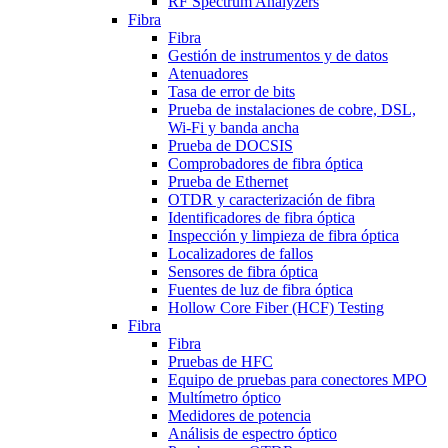
RF Spectrum Analyzers
Fibra
Fibra
Gestión de instrumentos y de datos
Atenuadores
Tasa de error de bits
Prueba de instalaciones de cobre, DSL,
Wi-Fi y banda ancha
Prueba de DOCSIS
Comprobadores de fibra óptica
Prueba de Ethernet
OTDR y caracterización de fibra
Identificadores de fibra óptica
Inspección y limpieza de fibra óptica
Localizadores de fallos
Sensores de fibra óptica
Fuentes de luz de fibra óptica
Hollow Core Fiber (HCF) Testing
Fibra
Fibra
Pruebas de HFC
Equipo de pruebas para conectores MPO
Multímetro óptico
Medidores de potencia
Análisis de espectro óptico