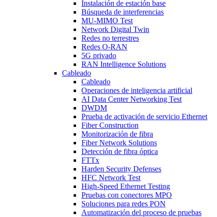
Instalación de estación base
Búsqueda de interferencias
MU-MIMO Test
Network Digital Twin
Redes no terrestres
Redes O-RAN
5G privado
RAN Intelligence Solutions
Cableado
Cableado
Operaciones de inteligencia artificial
AI Data Center Networking Test
DWDM
Prueba de activación de servicio Ethernet
Fiber Construction
Monitorización de fibra
Fiber Network Solutions
Detección de fibra óptica
FTTx
Harden Security Defenses
HFC Network Test
High-Speed Ethernet Testing
Pruebas con conectores MPO
Soluciones para redes PON
Automatización del proceso de pruebas