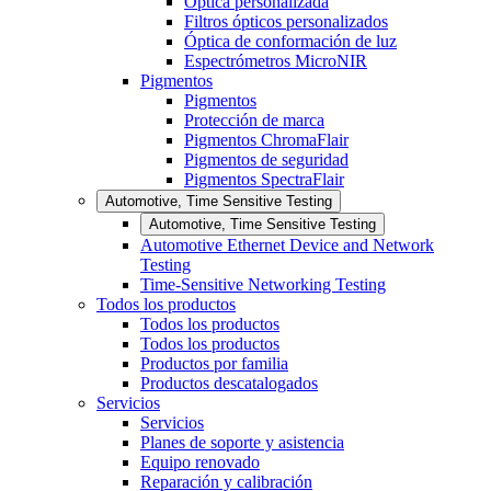
Óptica personalizada
Filtros ópticos personalizados
Óptica de conformación de luz
Espectrómetros MicroNIR
Pigmentos
Pigmentos
Protección de marca
Pigmentos ChromaFlair
Pigmentos de seguridad
Pigmentos SpectraFlair
Automotive, Time Sensitive Testing
Automotive, Time Sensitive Testing
Automotive Ethernet Device and Network
Testing
Time-Sensitive Networking Testing
Todos los productos
Todos los productos
Todos los productos
Productos por familia
Productos descatalogados
Servicios
Servicios
Planes de soporte y asistencia
Equipo renovado
Reparación y calibración