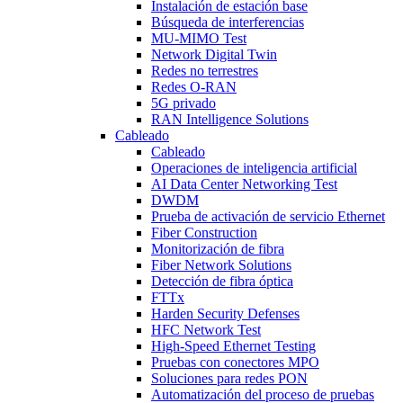
Instalación de estación base
Búsqueda de interferencias
MU-MIMO Test
Network Digital Twin
Redes no terrestres
Redes O-RAN
5G privado
RAN Intelligence Solutions
Cableado
Cableado
Operaciones de inteligencia artificial
AI Data Center Networking Test
DWDM
Prueba de activación de servicio Ethernet
Fiber Construction
Monitorización de fibra
Fiber Network Solutions
Detección de fibra óptica
FTTx
Harden Security Defenses
HFC Network Test
High-Speed Ethernet Testing
Pruebas con conectores MPO
Soluciones para redes PON
Automatización del proceso de pruebas