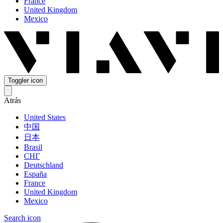
France
United Kingdom
Mexico
Toggler icon
Atrás
United States
中国
日本
Brasil
СНГ
Deutschland
España
France
United Kingdom
Mexico
Search icon