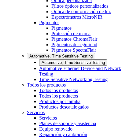
Óptica personalizada
Filtros ópticos personalizados
Óptica de conformación de luz
Espectrómetros MicroNIR
Pigmentos
Pigmentos
Protección de marca
Pigmentos ChromaFlair
Pigmentos de seguridad
Pigmentos SpectraFlair
Automotive, Time Sensitive Testing
Automotive, Time Sensitive Testing
Automotive Ethernet Device and Network
Testing
Time-Sensitive Networking Testing
Todos los productos
Todos los productos
Todos los productos
Productos por familia
Productos descatalogados
Servicios
Servicios
Planes de soporte y asistencia
Equipo renovado
Reparación y calibración