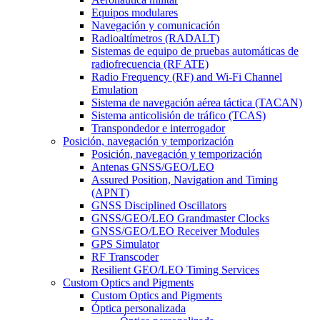
Equipos modulares
Navegación y comunicación
Radioaltímetros (RADALT)
Sistemas de equipo de pruebas automáticas de
radiofrecuencia (RF ATE)
Radio Frequency (RF) and Wi-Fi Channel
Emulation
Sistema de navegación aérea táctica (TACAN)
Sistema anticolisión de tráfico (TCAS)
Transpondedor e interrogador
Posición, navegación y temporización
Posición, navegación y temporización
Antenas GNSS/GEO/LEO
Assured Position, Navigation and Timing
(APNT)
GNSS Disciplined Oscillators
GNSS/GEO/LEO Grandmaster Clocks
GNSS/GEO/LEO Receiver Modules
GPS Simulator
RF Transcoder
Resilient GEO/LEO Timing Services
Custom Optics and Pigments
Custom Optics and Pigments
Óptica personalizada