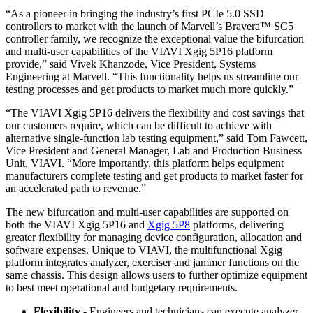
“As a pioneer in bringing the industry’s first PCIe 5.0 SSD
controllers to market with the launch of Marvell’s Bravera™ SC5
controller family, we recognize the exceptional value the bifurcation
and multi-user capabilities of the VIAVI Xgig 5P16 platform
provide,” said Vivek Khanzode, Vice President, Systems
Engineering at Marvell. “This functionality helps us streamline our
testing processes and get products to market much more quickly.”
“The VIAVI Xgig 5P16 delivers the flexibility and cost savings that
our customers require, which can be difficult to achieve with
alternative single-function lab testing equipment,” said Tom Fawcett,
Vice President and General Manager, Lab and Production Business
Unit, VIAVI. “More importantly, this platform helps equipment
manufacturers complete testing and get products to market faster for
an accelerated path to revenue.”
The new bifurcation and multi-user capabilities are supported on
both the VIAVI Xgig 5P16 and
Xgig 5P8
platforms, delivering
greater flexibility for managing device configuration, allocation and
software expenses. Unique to VIAVI, the multifunctional Xgig
platform integrates analyzer, exerciser and jammer functions on the
same chassis. This design allows users to further optimize equipment
to best meet operational and budgetary requirements.
Flexibility -
Engineers and technicians can execute analyzer