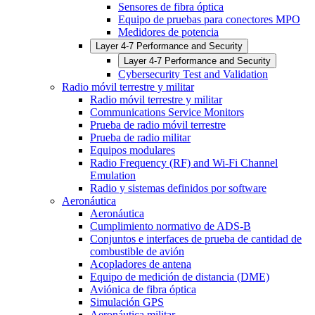
Sensores de fibra óptica
Equipo de pruebas para conectores MPO
Medidores de potencia
Layer 4-7 Performance and Security
Layer 4-7 Performance and Security
Cybersecurity Test and Validation
Radio móvil terrestre y militar
Radio móvil terrestre y militar
Communications Service Monitors
Prueba de radio móvil terrestre
Prueba de radio militar
Equipos modulares
Radio Frequency (RF) and Wi-Fi Channel
Emulation
Radio y sistemas definidos por software
Aeronáutica
Aeronáutica
Cumplimiento normativo de ADS-B
Conjuntos e interfaces de prueba de cantidad de
combustible de avión
Acopladores de antena
Equipo de medición de distancia (DME)
Aviónica de fibra óptica
Simulación GPS
Aeronáutica militar