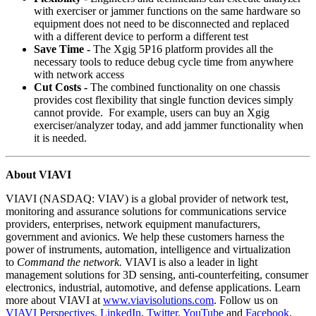
with exerciser or jammer functions on the same hardware so
equipment does not need to be disconnected and replaced
with a different device to perform a different test
Save Time -
The Xgig 5P16 platform provides all the
necessary tools to reduce debug cycle time from anywhere
with network access
Cut Costs -
The combined functionality on one chassis
provides cost flexibility that single function devices simply
cannot provide. For example, users can buy an Xgig
exerciser/analyzer today, and add jammer functionality when
it is needed.
About VIAVI
VIAVI (NASDAQ: VIAV) is a global provider of network test,
monitoring and assurance solutions for communications service
providers, enterprises, network equipment manufacturers,
government and avionics. We help these customers harness the
power of instruments, automation, intelligence and virtualization
to
Command the network.
VIAVI is also a leader in light
management solutions for 3D sensing, anti-counterfeiting, consumer
electronics, industrial, automotive, and defense applications. Learn
more about VIAVI at
www.viavisolutions.com
. Follow us on
VIAVI Perspectives
,
LinkedIn
,
Twitter
,
YouTube
and
Facebook
.