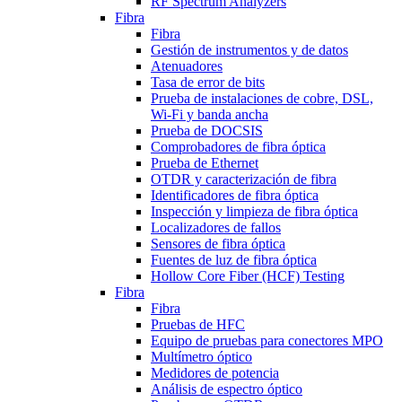
RF Spectrum Analyzers
Fibra
Fibra
Gestión de instrumentos y de datos
Atenuadores
Tasa de error de bits
Prueba de instalaciones de cobre, DSL,
Wi-Fi y banda ancha
Prueba de DOCSIS
Comprobadores de fibra óptica
Prueba de Ethernet
OTDR y caracterización de fibra
Identificadores de fibra óptica
Inspección y limpieza de fibra óptica
Localizadores de fallos
Sensores de fibra óptica
Fuentes de luz de fibra óptica
Hollow Core Fiber (HCF) Testing
Fibra
Fibra
Pruebas de HFC
Equipo de pruebas para conectores MPO
Multímetro óptico
Medidores de potencia
Análisis de espectro óptico