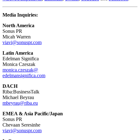
Media Inquiries:
North America
Sonus PR
Micah Warren
viavi@sonuspr.com
Latin America
Edelman Significa
Monica Czeszak
monica.czeszak@
edelmansignifica.com
DACH
Riba:BusinessTalk
Michael Beyrau
mbeyrau@riba.eu
EMEA & Asia Pacific/Japan
Sonus PR
Chevaan Seresinhe
viavi@sonuspr.com