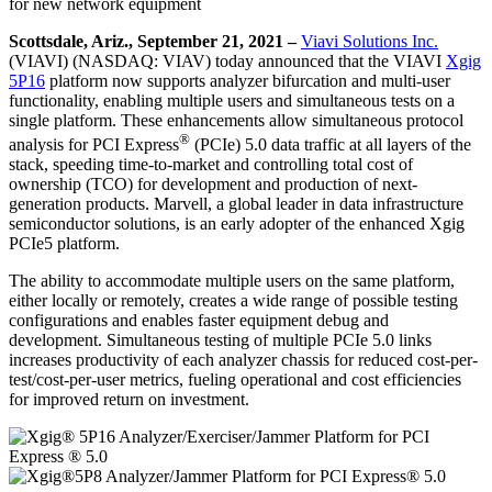
for new network equipment
Scottsdale, Ariz., September 21, 2021 –
Viavi Solutions Inc.
(VIAVI) (NASDAQ: VIAV) today announced that the VIAVI
Xgig
5P16
platform now supports analyzer bifurcation and multi-user
functionality, enabling multiple users and simultaneous tests on a
single platform. These enhancements allow simultaneous protocol
®
analysis for PCI Express
(PCIe) 5.0 data traffic at all layers of the
stack, speeding time-to-market and controlling total cost of
ownership (TCO) for development and production of next-
generation products. Marvell, a global leader in data infrastructure
semiconductor solutions, is an early adopter of the enhanced Xgig
PCIe5 platform.
The ability to accommodate multiple users on the same platform,
either locally or remotely, creates a wide range of possible testing
configurations and enables faster equipment debug and
development. Simultaneous testing of multiple PCIe 5.0 links
increases productivity of each analyzer chassis for reduced cost-per-
test/cost-per-user metrics, fueling operational and cost efficiencies
for improved return on investment.