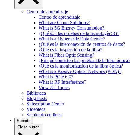
Centro de aprendizaje
Centro de aprendizaje
What are Cloud Solutions?
What is 5G Energy Consumption?
¿Qué son las pruebas de la tecnología 5G?
What is a Hyperscale Data Center?
¿Qué es la interconexión de centros de datos?
¿Qué es la inspección de la fibra?
What is Fiber Optic Sensing?
¿En qué consisten las pruebas de la fibra óptica?
¿Qué es la monitorización de la fibra óptica?
What is a Passive Optical Network (PON)?
What is PCIe 6.0?
What is RF Interference?
View All Topics
Biblioteca
Blog Posts
Subscription Center
Videoteca
Seminario en línea
Soporte
Close button