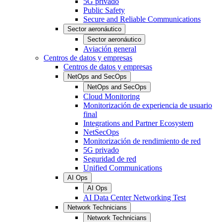
5G privado
Public Safety
Secure and Reliable Communications
Sector aeronáutico
Sector aeronáutico
Aviación general
Centros de datos y empresas
Centros de datos y empresas
NetOps and SecOps
NetOps and SecOps
Cloud Monitoring
Monitorización de experiencia de usuario
final
Integrations and Partner Ecosystem
NetSecOps
Monitorización de rendimiento de red
5G privado
Seguridad de red
Unified Communications
AI Ops
AI Ops
AI Data Center Networking Test
Network Technicians
Network Technicians