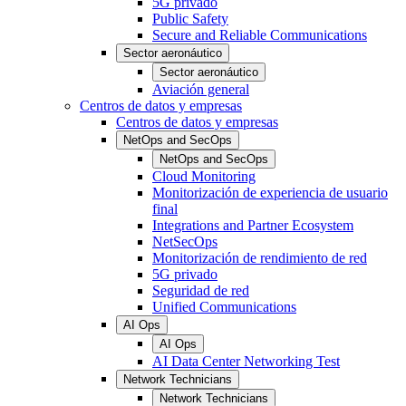
5G privado
Public Safety
Secure and Reliable Communications
Sector aeronáutico
Sector aeronáutico
Aviación general
Centros de datos y empresas
Centros de datos y empresas
NetOps and SecOps
NetOps and SecOps
Cloud Monitoring
Monitorización de experiencia de usuario
final
Integrations and Partner Ecosystem
NetSecOps
Monitorización de rendimiento de red
5G privado
Seguridad de red
Unified Communications
AI Ops
AI Ops
AI Data Center Networking Test
Network Technicians
Network Technicians