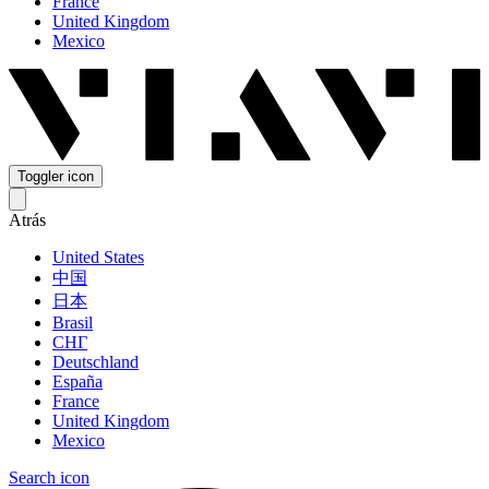
France
United Kingdom
Mexico
Toggler icon
Atrás
United States
中国
日本
Brasil
СНГ
Deutschland
España
France
United Kingdom
Mexico
Search icon