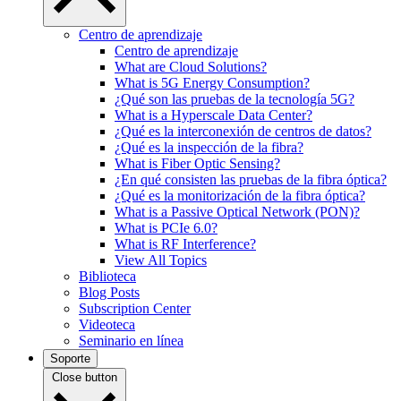
Centro de aprendizaje
Centro de aprendizaje
What are Cloud Solutions?
What is 5G Energy Consumption?
¿Qué son las pruebas de la tecnología 5G?
What is a Hyperscale Data Center?
¿Qué es la interconexión de centros de datos?
¿Qué es la inspección de la fibra?
What is Fiber Optic Sensing?
¿En qué consisten las pruebas de la fibra óptica?
¿Qué es la monitorización de la fibra óptica?
What is a Passive Optical Network (PON)?
What is PCIe 6.0?
What is RF Interference?
View All Topics
Biblioteca
Blog Posts
Subscription Center
Videoteca
Seminario en línea
Soporte
Close button