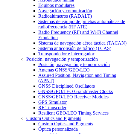
Equipos modulares
Navegación y comunicación
Radioaltímetros (RADALT)
Sistemas de equipo de pruebas automáticas de
radiofrecuencia (RF ATE)
Radio Frequency (RF) and Wi-Fi Channel
Emulation
Sistema de navegación aérea táctica (TACAN)
Sistema anticolisión de tráfico (TCAS)
Transpondedor e interrogador
Posición, navegación y temporización
Posición, navegación y temporización
Antenas GNSS/GEO/LEO
Assured Position, Navigation and Timing
(APNT)
GNSS Disciplined Oscillators
GNSS/GEO/LEO Grandmaster Clocks
GNSS/GEO/LEO Receiver Modules
GPS Simulator
RF Transcoder
Resilient GEO/LEO Timing Services
Custom Optics and Pigments
Custom Optics and Pigments
Óptica personalizada