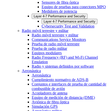
Sensores de fibra óptica
Equipo de pruebas para conectores MPO
Medidores de potencia
Layer 4-7 Performance and Security
Layer 4-7 Performance and Security
Cybersecurity Test and Validation
Radio móvil terrestre y militar
Radio móvil terrestre y militar
Communications Service Monitors
Prueba de radio móvil terrestre
Prueba de radio militar
Equipos modulares
Radio Frequency (RF) and Wi-Fi Channel
Emulation
Radio y sistemas definidos por software
Aeronáutica
Aeronáutica
Cumplimiento normativo de ADS-B
Conjuntos e interfaces de prueba de cantidad de
combustible de avión
Acopladores de antena
Equipo de medición de distancia (DME)
Aviónica de fibra óptica
Simulación GPS
Aeronáutica militar