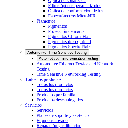
Óptica personalizada
Filtros ópticos personalizados
Óptica de conformación de luz
Espectrómetros MicroNIR
Pigmentos
Pigmentos
Protección de marca
Pigmentos ChromaFlair
Pigmentos de seguridad
Pigmentos SpectraFlair
Automotive, Time Sensitive Testing
Automotive, Time Sensitive Testing
Automotive Ethernet Device and Network
Testing
Time-Sensitive Networking Testing
Todos los productos
Todos los productos
Todos los productos
Productos por familia
Productos descatalogados
Servicios
Servicios
Planes de soporte y asistencia
Equipo renovado
Reparación y calibración