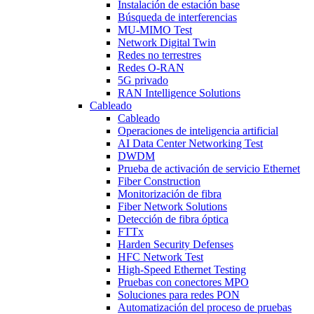
Instalación de estación base
Búsqueda de interferencias
MU-MIMO Test
Network Digital Twin
Redes no terrestres
Redes O-RAN
5G privado
RAN Intelligence Solutions
Cableado
Cableado
Operaciones de inteligencia artificial
AI Data Center Networking Test
DWDM
Prueba de activación de servicio Ethernet
Fiber Construction
Monitorización de fibra
Fiber Network Solutions
Detección de fibra óptica
FTTx
Harden Security Defenses
HFC Network Test
High-Speed Ethernet Testing
Pruebas con conectores MPO
Soluciones para redes PON
Automatización del proceso de pruebas