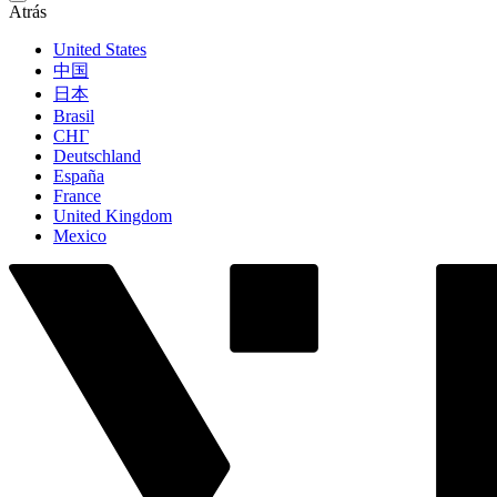
Atrás
United States
中国
日本
Brasil
СНГ
Deutschland
España
France
United Kingdom
Mexico