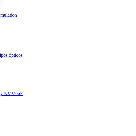
)
mulation
ipos ópticos
oE y NVMeoF