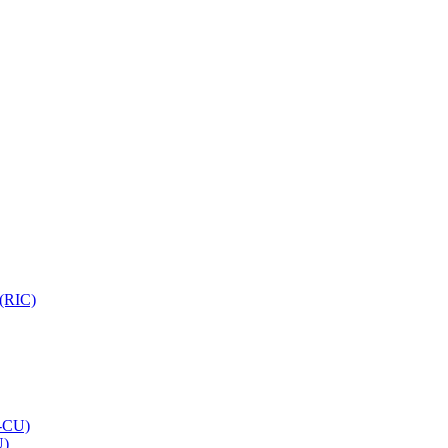
 (RIC)
O-CU)
U)