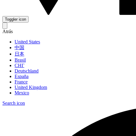
Toggler icon
Atrás
United States
中国
日本
Brasil
СНГ
Deutschland
España
France
United Kingdom
Mexico
Search icon