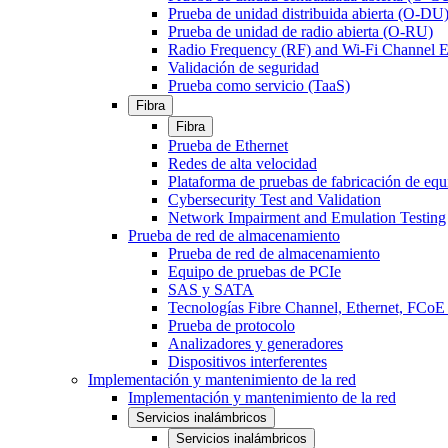
Prueba de unidad distribuida abierta (O-DU
Prueba de unidad de radio abierta (O-RU)
Radio Frequency (RF) and Wi-Fi Channel E
Validación de seguridad
Prueba como servicio (TaaS)
Fibra
Fibra
Prueba de Ethernet
Redes de alta velocidad
Plataforma de pruebas de fabricación de equ
Cybersecurity Test and Validation
Network Impairment and Emulation Testing
Prueba de red de almacenamiento
Prueba de red de almacenamiento
Equipo de pruebas de PCIe
SAS y SATA
Tecnologías Fibre Channel, Ethernet, FC
Prueba de protocolo
Analizadores y generadores
Dispositivos interferentes
Implementación y mantenimiento de la red
Implementación y mantenimiento de la red
Servicios inalámbricos
Servicios inalámbricos