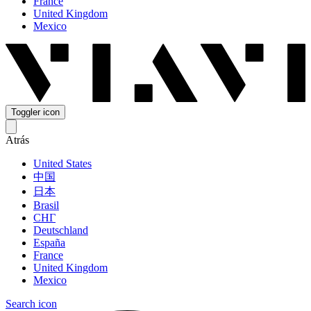
France
United Kingdom
Mexico
Toggler icon
Atrás
United States
中国
日本
Brasil
СНГ
Deutschland
España
France
United Kingdom
Mexico
Search icon