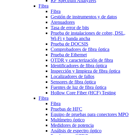
RF Spectrum Analyzers
Fibra
Fibra
Gestión de instrumentos y de datos
Atenuadores
Tasa de error de bits
Prueba de instalaciones de cobre, DSL,
Wi-Fi y banda ancha
Prueba de DOCSIS
Comprobadores de fibra óptica
Prueba de Ethernet
OTDR y caracterización de fibra
Identificadores de fibra óptica
Inspección y limpieza de fibra óptica
Localizadores de fallos
Sensores de fibra óptica
Fuentes de luz de fibra óptica
Hollow Core Fiber (HCF) Testing
Fibra
Fibra
Pruebas de HFC
Equipo de pruebas para conectores MPO
Multímetro óptico
Medidores de potencia
Análisis de espectro óptico