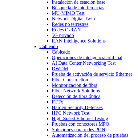
Instalación de estación base
Búsqueda de interferencias
MU-MIMO Test
Network Digital Twin
Redes no terrestres
Redes O-RAN
5G privado
RAN Intelligence Solutions
Cableado
Cableado
Operaciones de inteligencia artificial
AI Data Center Networking Test
DWDM
Prueba de activación de servicio Ethernet
Fiber Construction
Monitorización de fibra
Fiber Network Solutions
Detección de fibra óptica
FTTx
Harden Security Defenses
HFC Network Test
High-Speed Ethernet Testing
Pruebas con conectores MPO
Soluciones para redes PON
Automatización del proceso de pruebas