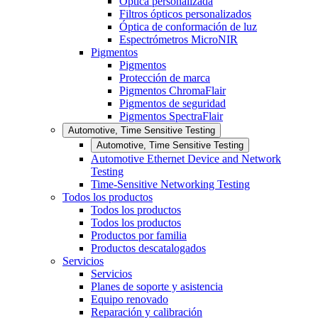
Óptica personalizada
Filtros ópticos personalizados
Óptica de conformación de luz
Espectrómetros MicroNIR
Pigmentos
Pigmentos
Protección de marca
Pigmentos ChromaFlair
Pigmentos de seguridad
Pigmentos SpectraFlair
Automotive, Time Sensitive Testing
Automotive, Time Sensitive Testing
Automotive Ethernet Device and Network
Testing
Time-Sensitive Networking Testing
Todos los productos
Todos los productos
Todos los productos
Productos por familia
Productos descatalogados
Servicios
Servicios
Planes de soporte y asistencia
Equipo renovado
Reparación y calibración