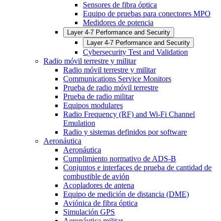
Sensores de fibra óptica
Equipo de pruebas para conectores MPO
Medidores de potencia
Layer 4-7 Performance and Security
Layer 4-7 Performance and Security
Cybersecurity Test and Validation
Radio móvil terrestre y militar
Radio móvil terrestre y militar
Communications Service Monitors
Prueba de radio móvil terrestre
Prueba de radio militar
Equipos modulares
Radio Frequency (RF) and Wi-Fi Channel
Emulation
Radio y sistemas definidos por software
Aeronáutica
Aeronáutica
Cumplimiento normativo de ADS-B
Conjuntos e interfaces de prueba de cantidad de
combustible de avión
Acopladores de antena
Equipo de medición de distancia (DME)
Aviónica de fibra óptica
Simulación GPS
Aeronáutica militar