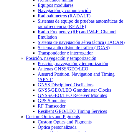
Equipos modulares
Navegación y comunicación
Radioaltímetros (RADALT)
Sistemas de equipo de pruebas automáticas de
radiofrecuencia (RF ATE)
Radio Frequency (RF) and Wi-Fi Channel
Emulation
Sistema de navegación aérea táctica (TACAN)
Sistema anticolisión de tráfico (TCAS)
Transpondedor e interrogador
Posición, navegación y temporización
Posición, navegación y temporización
Antenas GNSS/GEO/LEO
Assured Position, Navigation and Timing
(APNT)
GNSS Disciplined Oscillators
GNSS/GEO/LEO Grandmaster Clocks
GNSS/GEO/LEO Receiver Modules
GPS Simulator
RF Transcoder
Resilient GEO/LEO Timing Services
Custom Optics and Pigments
Custom Optics and Pigments
Óptica personalizada