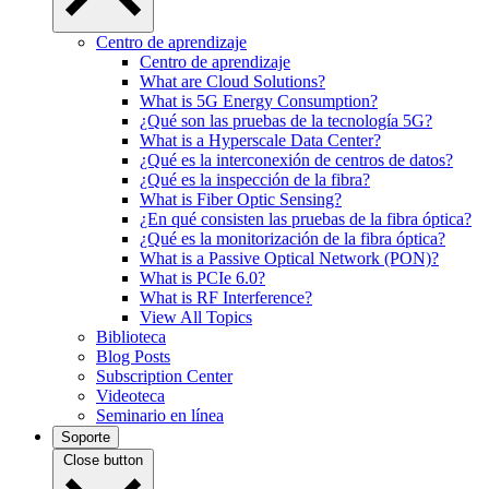
Centro de aprendizaje
Centro de aprendizaje
What are Cloud Solutions?
What is 5G Energy Consumption?
¿Qué son las pruebas de la tecnología 5G?
What is a Hyperscale Data Center?
¿Qué es la interconexión de centros de datos?
¿Qué es la inspección de la fibra?
What is Fiber Optic Sensing?
¿En qué consisten las pruebas de la fibra óptica?
¿Qué es la monitorización de la fibra óptica?
What is a Passive Optical Network (PON)?
What is PCIe 6.0?
What is RF Interference?
View All Topics
Biblioteca
Blog Posts
Subscription Center
Videoteca
Seminario en línea
Soporte
Close button