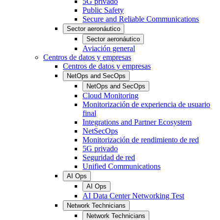
5G privado
Public Safety
Secure and Reliable Communications
Sector aeronáutico
Sector aeronáutico
Aviación general
Centros de datos y empresas
Centros de datos y empresas
NetOps and SecOps
NetOps and SecOps
Cloud Monitoring
Monitorización de experiencia de usuario
final
Integrations and Partner Ecosystem
NetSecOps
Monitorización de rendimiento de red
5G privado
Seguridad de red
Unified Communications
AI Ops
AI Ops
AI Data Center Networking Test
Network Technicians
Network Technicians