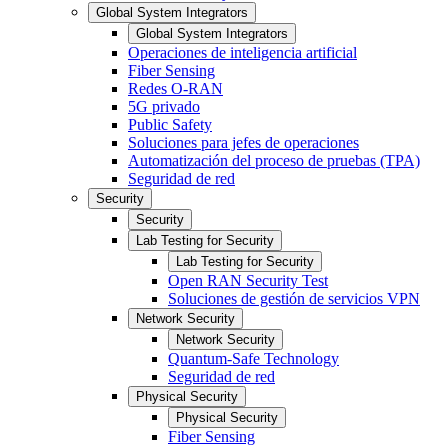
Global System Integrators
Global System Integrators
Operaciones de inteligencia artificial
Fiber Sensing
Redes O-RAN
5G privado
Public Safety
Soluciones para jefes de operaciones
Automatización del proceso de pruebas (TPA)
Seguridad de red
Security
Security
Lab Testing for Security
Lab Testing for Security
Open RAN Security Test
Soluciones de gestión de servicios VPN
Network Security
Network Security
Quantum-Safe Technology
Seguridad de red
Physical Security
Physical Security
Fiber Sensing