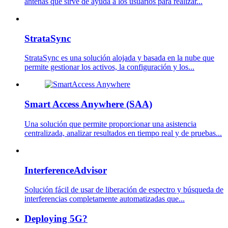
antenas que sirve de ayuda a los usuarios para realizar...
StrataSync
StrataSync es una solución alojada y basada en la nube que
permite gestionar los activos, la configuración y los...
Smart Access Anywhere (SAA)
Una solución que permite proporcionar una asistencia
centralizada, analizar resultados en tiempo real y de pruebas...
InterferenceAdvisor
Solución fácil de usar de liberación de espectro y búsqueda de
interferencias completamente automatizadas que...
Deploying 5G?