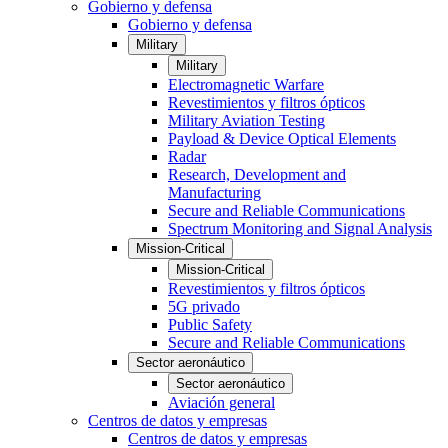
Gobierno y defensa
Gobierno y defensa
Military
Military
Electromagnetic Warfare
Revestimientos y filtros ópticos
Military Aviation Testing
Payload & Device Optical Elements
Radar
Research, Development and
Manufacturing
Secure and Reliable Communications
Spectrum Monitoring and Signal Analysis
Mission-Critical
Mission-Critical
Revestimientos y filtros ópticos
5G privado
Public Safety
Secure and Reliable Communications
Sector aeronáutico
Sector aeronáutico
Aviación general
Centros de datos y empresas
Centros de datos y empresas