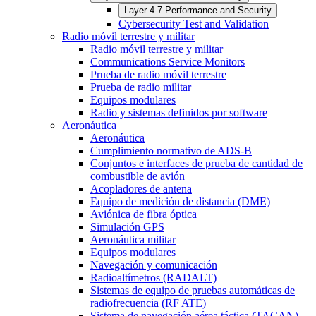
Layer 4-7 Performance and Security
Cybersecurity Test and Validation
Radio móvil terrestre y militar
Radio móvil terrestre y militar
Communications Service Monitors
Prueba de radio móvil terrestre
Prueba de radio militar
Equipos modulares
Radio y sistemas definidos por software
Aeronáutica
Aeronáutica
Cumplimiento normativo de ADS-B
Conjuntos e interfaces de prueba de cantidad de
combustible de avión
Acopladores de antena
Equipo de medición de distancia (DME)
Aviónica de fibra óptica
Simulación GPS
Aeronáutica militar
Equipos modulares
Navegación y comunicación
Radioaltímetros (RADALT)
Sistemas de equipo de pruebas automáticas de
radiofrecuencia (RF ATE)
Sistema de navegación aérea táctica (TACAN)