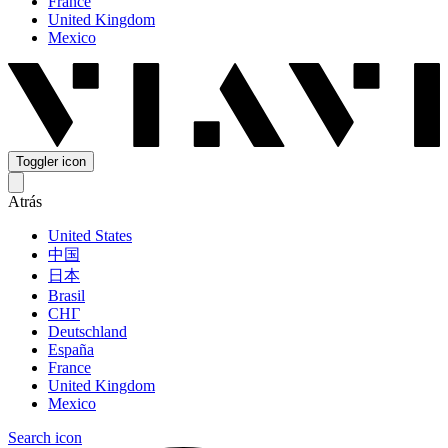
France
United Kingdom
Mexico
Toggler icon
Atrás
United States
中国
日本
Brasil
СНГ
Deutschland
España
France
United Kingdom
Mexico
Search icon