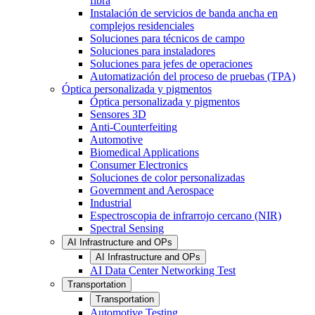
fibra
Instalación de servicios de banda ancha en
complejos residenciales
Soluciones para técnicos de campo
Soluciones para instaladores
Soluciones para jefes de operaciones
Automatización del proceso de pruebas (TPA)
Óptica personalizada y pigmentos
Óptica personalizada y pigmentos
Sensores 3D
Anti-Counterfeiting
Automotive
Biomedical Applications
Consumer Electronics
Soluciones de color personalizadas
Government and Aerospace
Industrial
Espectroscopia de infrarrojo cercano (NIR)
Spectral Sensing
AI Infrastructure and OPs
AI Infrastructure and OPs
AI Data Center Networking Test
Transportation
Transportation
Automotive Testing