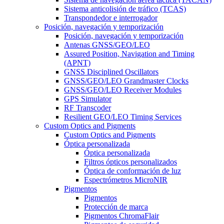
Sistema anticolisión de tráfico (TCAS)
Transpondedor e interrogador
Posición, navegación y temporización
Posición, navegación y temporización
Antenas GNSS/GEO/LEO
Assured Position, Navigation and Timing
(APNT)
GNSS Disciplined Oscillators
GNSS/GEO/LEO Grandmaster Clocks
GNSS/GEO/LEO Receiver Modules
GPS Simulator
RF Transcoder
Resilient GEO/LEO Timing Services
Custom Optics and Pigments
Custom Optics and Pigments
Óptica personalizada
Óptica personalizada
Filtros ópticos personalizados
Óptica de conformación de luz
Espectrómetros MicroNIR
Pigmentos
Pigmentos
Protección de marca
Pigmentos ChromaFlair