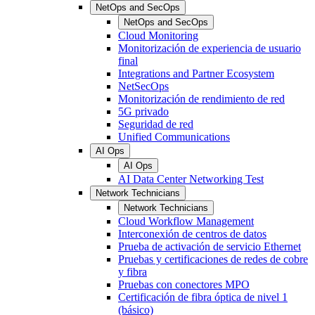
NetOps and SecOps
NetOps and SecOps
Cloud Monitoring
Monitorización de experiencia de usuario
final
Integrations and Partner Ecosystem
NetSecOps
Monitorización de rendimiento de red
5G privado
Seguridad de red
Unified Communications
AI Ops
AI Ops
AI Data Center Networking Test
Network Technicians
Network Technicians
Cloud Workflow Management
Interconexión de centros de datos
Prueba de activación de servicio Ethernet
Pruebas y certificaciones de redes de cobre
y fibra
Pruebas con conectores MPO
Certificación de fibra óptica de nivel 1
(básico)