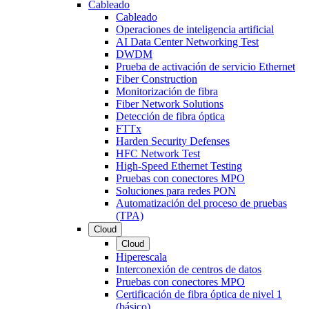
Cableado
Cableado
Operaciones de inteligencia artificial
AI Data Center Networking Test
DWDM
Prueba de activación de servicio Ethernet
Fiber Construction
Monitorización de fibra
Fiber Network Solutions
Detección de fibra óptica
FTTx
Harden Security Defenses
HFC Network Test
High-Speed Ethernet Testing
Pruebas con conectores MPO
Soluciones para redes PON
Automatización del proceso de pruebas
(TPA)
Cloud
Cloud
Hiperescala
Interconexión de centros de datos
Pruebas con conectores MPO
Certificación de fibra óptica de nivel 1
(básico)