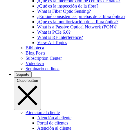
¿Qué es la interconexión de centros de datos?
¿Qué es la inspección de la fibra?
What is Fiber Optic Sensing?
¿En qué consisten las pruebas de la fibra óptica?
¿Qué es la monitorización de la fibra óptica?
What is a Passive Optical Network (PON)?
What is PCIe 6.0?
What is RF Interference?
View All Topics
Biblioteca
Blog Posts
Subscription Center
Videoteca
Seminario en línea
Soporte
Close button
Atención al cliente
Atención al cliente
Portal de clientes
Atención al cliente