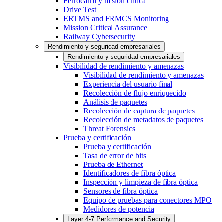
Ferrocarril y misión crítica
Drive Test
ERTMS and FRMCS Monitoring
Mission Critical Assurance
Railway Cybersecurity
Rendimiento y seguridad empresariales
Rendimiento y seguridad empresariales
Visibilidad de rendimiento y amenazas
Visibilidad de rendimiento y amenazas
Experiencia del usuario final
Recolección de flujo enriquecido
Análisis de paquetes
Recolección de captura de paquetes
Recolección de metadatos de paquetes
Threat Forensics
Prueba y certificación
Prueba y certificación
Tasa de error de bits
Prueba de Ethernet
Identificadores de fibra óptica
Inspección y limpieza de fibra óptica
Sensores de fibra óptica
Equipo de pruebas para conectores MPO
Medidores de potencia
Layer 4-7 Performance and Security