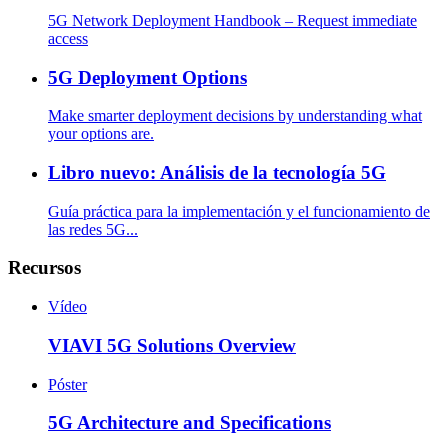
5G Network Deployment Handbook – Request immediate
access
5G Deployment Options
Make smarter deployment decisions by understanding what
your options are.
Libro nuevo: Análisis de la tecnología 5G
Guía práctica para la implementación y el funcionamiento de
las redes 5G...
Recursos
Vídeo
VIAVI 5G Solutions Overview
Póster
5G Architecture and Specifications