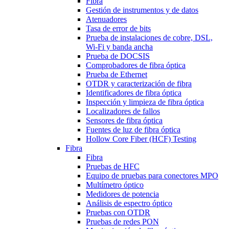
Fibra
Gestión de instrumentos y de datos
Atenuadores
Tasa de error de bits
Prueba de instalaciones de cobre, DSL,
Wi-Fi y banda ancha
Prueba de DOCSIS
Comprobadores de fibra óptica
Prueba de Ethernet
OTDR y caracterización de fibra
Identificadores de fibra óptica
Inspección y limpieza de fibra óptica
Localizadores de fallos
Sensores de fibra óptica
Fuentes de luz de fibra óptica
Hollow Core Fiber (HCF) Testing
Fibra
Fibra
Pruebas de HFC
Equipo de pruebas para conectores MPO
Multímetro óptico
Medidores de potencia
Análisis de espectro óptico
Pruebas con OTDR
Pruebas de redes PON