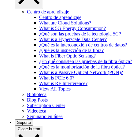
Centro de aprendizaje
Centro de aprendizaje
What are Cloud Solutions?
What is 5G Energy Consumption?
¿Qué son las pruebas de la tecnología 5G?
What is a Hyperscale Data Center?
¿Qué es la interconexión de centros de datos?
¿Qué es la inspección de la fibra?
What is Fiber Optic Sensing?
¿En qué consisten las pruebas de la fibra óptica?
¿Qué es la monitorización de la fibra óptica?
What is a Passive Optical Network (PON)?
What is PCIe 6.0?
What is RF Interference?
View All Topics
Biblioteca
Blog Posts
Subscription Center
Videoteca
Seminario en línea
Soporte
Close button