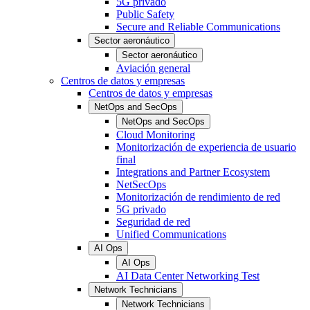
5G privado
Public Safety
Secure and Reliable Communications
Sector aeronáutico
Sector aeronáutico
Aviación general
Centros de datos y empresas
Centros de datos y empresas
NetOps and SecOps
NetOps and SecOps
Cloud Monitoring
Monitorización de experiencia de usuario
final
Integrations and Partner Ecosystem
NetSecOps
Monitorización de rendimiento de red
5G privado
Seguridad de red
Unified Communications
AI Ops
AI Ops
AI Data Center Networking Test
Network Technicians
Network Technicians