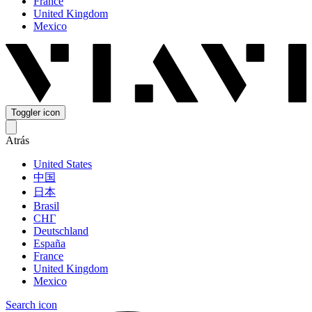
France
United Kingdom
Mexico
Toggler icon
Atrás
United States
中国
日本
Brasil
СНГ
Deutschland
España
France
United Kingdom
Mexico
Search icon