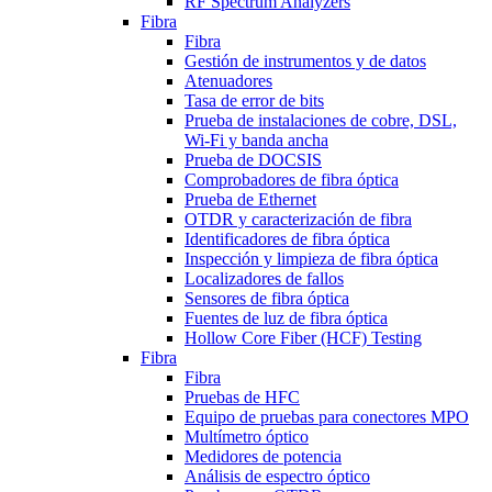
RF Spectrum Analyzers
Fibra
Fibra
Gestión de instrumentos y de datos
Atenuadores
Tasa de error de bits
Prueba de instalaciones de cobre, DSL,
Wi-Fi y banda ancha
Prueba de DOCSIS
Comprobadores de fibra óptica
Prueba de Ethernet
OTDR y caracterización de fibra
Identificadores de fibra óptica
Inspección y limpieza de fibra óptica
Localizadores de fallos
Sensores de fibra óptica
Fuentes de luz de fibra óptica
Hollow Core Fiber (HCF) Testing
Fibra
Fibra
Pruebas de HFC
Equipo de pruebas para conectores MPO
Multímetro óptico
Medidores de potencia
Análisis de espectro óptico