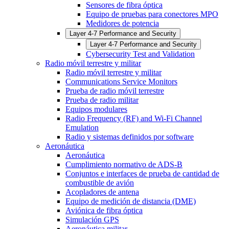
Sensores de fibra óptica
Equipo de pruebas para conectores MPO
Medidores de potencia
Layer 4-7 Performance and Security
Layer 4-7 Performance and Security
Cybersecurity Test and Validation
Radio móvil terrestre y militar
Radio móvil terrestre y militar
Communications Service Monitors
Prueba de radio móvil terrestre
Prueba de radio militar
Equipos modulares
Radio Frequency (RF) and Wi-Fi Channel
Emulation
Radio y sistemas definidos por software
Aeronáutica
Aeronáutica
Cumplimiento normativo de ADS-B
Conjuntos e interfaces de prueba de cantidad de
combustible de avión
Acopladores de antena
Equipo de medición de distancia (DME)
Aviónica de fibra óptica
Simulación GPS
Aeronáutica militar