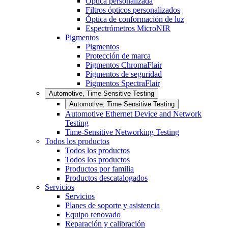
Óptica personalizada
Filtros ópticos personalizados
Óptica de conformación de luz
Espectrómetros MicroNIR
Pigmentos
Pigmentos
Protección de marca
Pigmentos ChromaFlair
Pigmentos de seguridad
Pigmentos SpectraFlair
Automotive, Time Sensitive Testing
Automotive, Time Sensitive Testing
Automotive Ethernet Device and Network
Testing
Time-Sensitive Networking Testing
Todos los productos
Todos los productos
Todos los productos
Productos por familia
Productos descatalogados
Servicios
Servicios
Planes de soporte y asistencia
Equipo renovado
Reparación y calibración