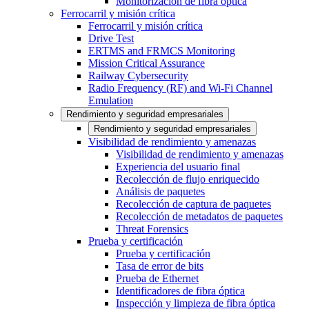
Monitorización de fibra óptica
Ferrocarril y misión crítica
Ferrocarril y misión crítica
Drive Test
ERTMS and FRMCS Monitoring
Mission Critical Assurance
Railway Cybersecurity
Radio Frequency (RF) and Wi-Fi Channel
Emulation
Rendimiento y seguridad empresariales
Rendimiento y seguridad empresariales
Visibilidad de rendimiento y amenazas
Visibilidad de rendimiento y amenazas
Experiencia del usuario final
Recolección de flujo enriquecido
Análisis de paquetes
Recolección de captura de paquetes
Recolección de metadatos de paquetes
Threat Forensics
Prueba y certificación
Prueba y certificación
Tasa de error de bits
Prueba de Ethernet
Identificadores de fibra óptica
Inspección y limpieza de fibra óptica