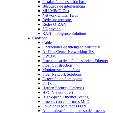
Instalación de estación base
Búsqueda de interferencias
MU-MIMO Test
Network Digital Twin
Redes no terrestres
Redes O-RAN
5G privado
RAN Intelligence Solutions
Cableado
Cableado
Operaciones de inteligencia artificial
AI Data Center Networking Test
DWDM
Prueba de activación de servicio Ethernet
Fiber Construction
Monitorización de fibra
Fiber Network Solutions
Detección de fibra óptica
FTTx
Harden Security Defenses
HFC Network Test
High-Speed Ethernet Testing
Pruebas con conectores MPO
Soluciones para redes PON
Automatización del proceso de pruebas