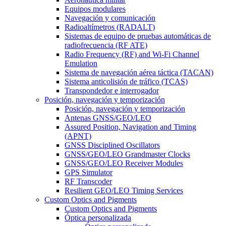
Equipos modulares
Navegación y comunicación
Radioaltímetros (RADALT)
Sistemas de equipo de pruebas automáticas de
radiofrecuencia (RF ATE)
Radio Frequency (RF) and Wi-Fi Channel
Emulation
Sistema de navegación aérea táctica (TACAN)
Sistema anticolisión de tráfico (TCAS)
Transpondedor e interrogador
Posición, navegación y temporización
Posición, navegación y temporización
Antenas GNSS/GEO/LEO
Assured Position, Navigation and Timing
(APNT)
GNSS Disciplined Oscillators
GNSS/GEO/LEO Grandmaster Clocks
GNSS/GEO/LEO Receiver Modules
GPS Simulator
RF Transcoder
Resilient GEO/LEO Timing Services
Custom Optics and Pigments
Custom Optics and Pigments
Óptica personalizada