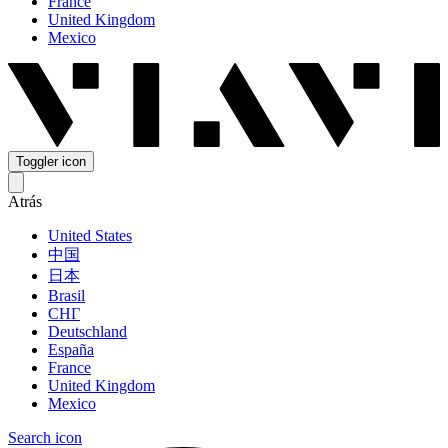
France
United Kingdom
Mexico
Toggler icon
Atrás
United States
中国
日本
Brasil
СНГ
Deutschland
España
France
United Kingdom
Mexico
Search icon