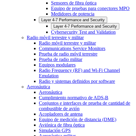
Sensores de fibra óptica
Equipo de pruebas para conectores MPO
Medidores de potencia
Layer 4-7 Performance and Security
Layer 4-7 Performance and Security
Cybersecurity Test and Validation
Radio móvil terrestre y militar
Radio móvil terrestre y militar
Communications Service Monitors
Prueba de radio móvil terrestre
Prueba de radio militar
Equipos modulares
Radio Frequency (RF) and Wi-Fi Channel
Emulation
Radio y sistemas definidos por software
Aeronáutica
Aeronáutica
Cumplimiento normativo de ADS-B
Conjuntos e interfaces de prueba de cantidad de
combustible de avión
Acopladores de antena
Equipo de medición de distancia (DME)
Aviónica de fibra óptica
Simulación GPS
Aeronáutica militar