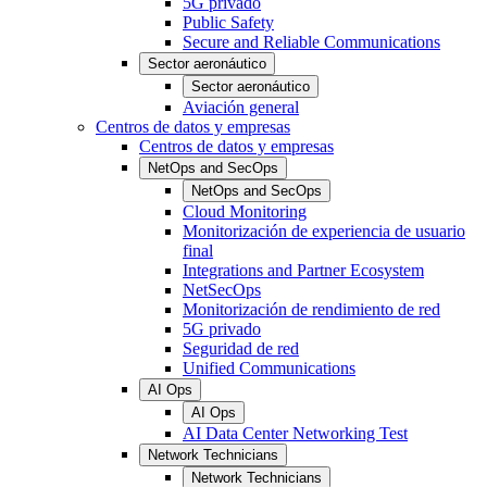
5G privado
Public Safety
Secure and Reliable Communications
Sector aeronáutico
Sector aeronáutico
Aviación general
Centros de datos y empresas
Centros de datos y empresas
NetOps and SecOps
NetOps and SecOps
Cloud Monitoring
Monitorización de experiencia de usuario
final
Integrations and Partner Ecosystem
NetSecOps
Monitorización de rendimiento de red
5G privado
Seguridad de red
Unified Communications
AI Ops
AI Ops
AI Data Center Networking Test
Network Technicians
Network Technicians