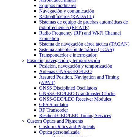
Equipos modulares
Navegación y comunicación
Radioaltímetros (RADALT)
Sistemas de equipo de pruebas automáticas de
radiofrecuencia (RF ATE)
Radio Frequency (RF) and Wi-Fi Channel
Emulation
Sistema de navegación aérea táctica (TACAN)
Sistema anticolisión de tráfico (TCAS)
Transpondedor e interrogador
Posición, navegación y temporización
Posición, navegación y temporización
Antenas GNSS/GEO/LEO
Assured Position, Navigation and Timing
(APNT)
GNSS Disciplined Oscillators
GNSS/GEO/LEO Grandmaster Clocks
GNSS/GEO/LEO Receiver Modules
GPS Simulator
RF Transcoder
Resilient GEO/LEO Timing Services
Custom Optics and Pigments
Custom Optics and Pigments
Óptica personalizada