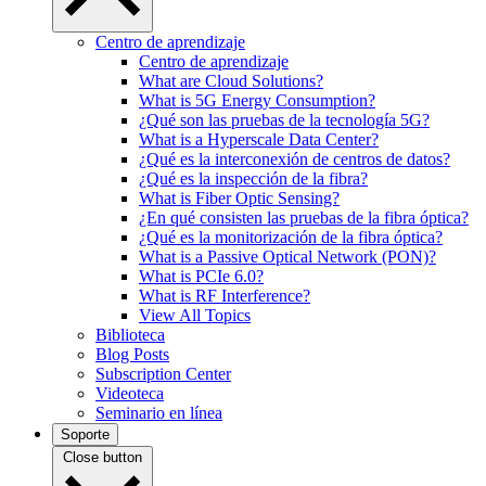
Centro de aprendizaje
Centro de aprendizaje
What are Cloud Solutions?
What is 5G Energy Consumption?
¿Qué son las pruebas de la tecnología 5G?
What is a Hyperscale Data Center?
¿Qué es la interconexión de centros de datos?
¿Qué es la inspección de la fibra?
What is Fiber Optic Sensing?
¿En qué consisten las pruebas de la fibra óptica?
¿Qué es la monitorización de la fibra óptica?
What is a Passive Optical Network (PON)?
What is PCIe 6.0?
What is RF Interference?
View All Topics
Biblioteca
Blog Posts
Subscription Center
Videoteca
Seminario en línea
Soporte
Close button