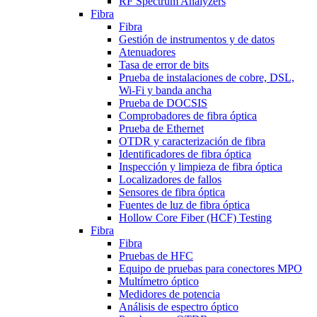
RF Spectrum Analyzers
Fibra
Fibra
Gestión de instrumentos y de datos
Atenuadores
Tasa de error de bits
Prueba de instalaciones de cobre, DSL,
Wi-Fi y banda ancha
Prueba de DOCSIS
Comprobadores de fibra óptica
Prueba de Ethernet
OTDR y caracterización de fibra
Identificadores de fibra óptica
Inspección y limpieza de fibra óptica
Localizadores de fallos
Sensores de fibra óptica
Fuentes de luz de fibra óptica
Hollow Core Fiber (HCF) Testing
Fibra
Fibra
Pruebas de HFC
Equipo de pruebas para conectores MPO
Multímetro óptico
Medidores de potencia
Análisis de espectro óptico