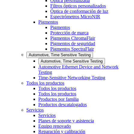
Óptica personalizada
Filtros ópticos personalizados
Óptica de conformación de luz
Espectrómetros MicroNIR
Pigmentos
Pigmentos
Protección de marca
Pigmentos ChromaFlair
Pigmentos de seguridad
Pigmentos SpectraFlair
Automotive, Time Sensitive Testing
Automotive, Time Sensitive Testing
Automotive Ethernet Device and Network
Testing
Time-Sensitive Networking Testing
Todos los productos
Todos los productos
Todos los productos
Productos por familia
Productos descatalogados
Servicios
Servicios
Planes de soporte y asistencia
Equipo renovado
Reparación y calibración