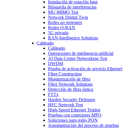
Instalación de estación base
Búsqueda de interferencias
MU-MIMO Test
Network Digital Twin
Redes no terrestres
Redes O-RAN
5G privado
RAN Intelligence Solutions
Cableado
Cableado
Operaciones de inteligencia artificial
AI Data Center Networking Test
DWDM
Prueba de activación de servicio Ethernet
Fiber Construction
Monitorización de fibra
Fiber Network Solutions
Detección de fibra óptica
FTTx
Harden Security Defenses
HFC Network Test
High-Speed Ethernet Testing
Pruebas con conectores MPO
Soluciones para redes PON
Automatización del proceso de pruebas