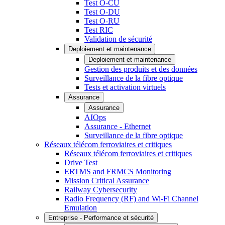
Test O-CU
Test O-DU
Test O-RU
Test RIC
Validation de sécurité
Deploiement et maintenance
Deploiement et maintenance
Gestion des produits et des données
Surveillance de la fibre optique
Tests et activation virtuels
Assurance
Assurance
AIOps
Assurance - Ethernet
Surveillance de la fibre optique
Réseaux télécom ferroviaires et critiques
Réseaux télécom ferroviaires et critiques
Drive Test
ERTMS and FRMCS Monitoring
Mission Critical Assurance
Railway Cybersecurity
Radio Frequency (RF) and Wi-Fi Channel
Emulation
Entreprise - Performance et sécurité