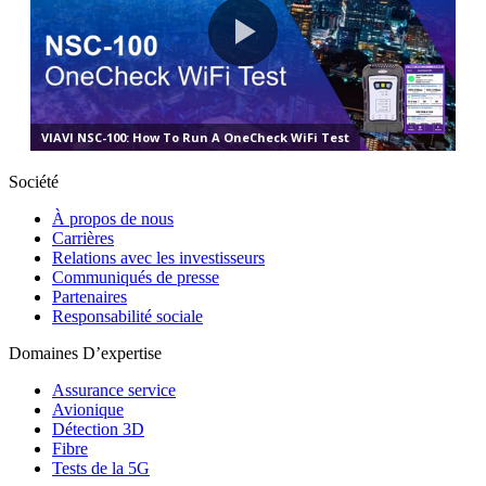
Société
À propos de nous
Carrières
Relations avec les investisseurs
Communiqués de presse
Partenaires
Responsabilité sociale
Domaines D’expertise
Assurance service
Avionique
Détection 3D
Fibre
Tests de la 5G