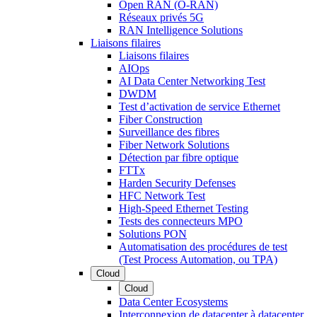
Open RAN (O-RAN)
Réseaux privés 5G
RAN Intelligence Solutions
Liaisons filaires
Liaisons filaires
AIOps
AI Data Center Networking Test
DWDM
Test d’activation de service Ethernet
Fiber Construction
Surveillance des fibres
Fiber Network Solutions
Détection par fibre optique
FTTx
Harden Security Defenses
HFC Network Test
High-Speed Ethernet Testing
Tests des connecteurs MPO
Solutions PON
Automatisation des procédures de test
(Test Process Automation, ou TPA)
Cloud
Cloud
Data Center Ecosystems
Interconnexion de datacenter à datacenter