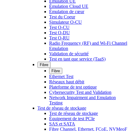
Émulation UE
Émulation Cloud UE
Émulation de cœur
Test du Coeur
Simulateur O-CU
Test O-CU
Test O-DU
Test O-RU
Radio Frequency (RF) and Wi-Fi Channel
Emulation
Validation de sécurité
Test en tant que service (TaaS)
Fibre
Fibre
Ethernet Test
Réseaux haut débit
Plateforme de test optique
Cybersecurity Test and Validation
Network Impairment and Emulation
Testing
Test de réseau de stockage
Test de réseau de stockage
Équipement de test PCIe
SAS et SATA
Fibre Channel, Ethernet, FCoE, NVMeoF