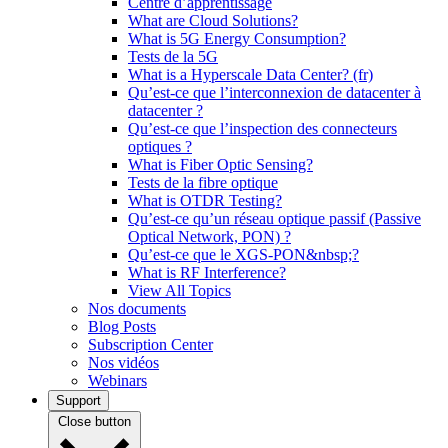
Centre d’apprentissage
What are Cloud Solutions?
What is 5G Energy Consumption?
Tests de la 5G
What is a Hyperscale Data Center? (fr)
Qu’est-ce que l’interconnexion de datacenter à
datacenter ?
Qu’est-ce que l’inspection des connecteurs
optiques ?
What is Fiber Optic Sensing?
Tests de la fibre optique
What is OTDR Testing?
Qu’est-ce qu’un réseau optique passif (Passive
Optical Network, PON) ?
Qu’est-ce que le XGS-PON&nbsp;?
What is RF Interference?
View All Topics
Nos documents
Blog Posts
Subscription Center
Nos vidéos
Webinars
Support
Close button