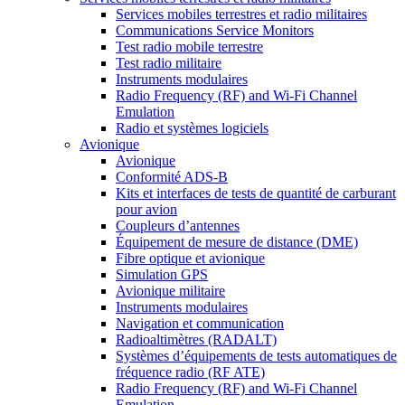
Services mobiles terrestres et radio militaires
Communications Service Monitors
Test radio mobile terrestre
Test radio militaire
Instruments modulaires
Radio Frequency (RF) and Wi-Fi Channel
Emulation
Radio et systèmes logiciels
Avionique
Avionique
Conformité ADS-B
Kits et interfaces de tests de quantité de carburant
pour avion
Coupleurs d’antennes
Équipement de mesure de distance (DME)
Fibre optique et avionique
Simulation GPS
Avionique militaire
Instruments modulaires
Navigation et communication
Radioaltimètres (RADALT)
Systèmes d’équipements de tests automatiques de
fréquence radio (RF ATE)
Radio Frequency (RF) and Wi-Fi Channel
Emulation