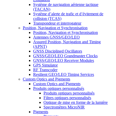
Système de navigation aérienne tactique
(TACAN)
Système d’alerte de trafic et d’évitement de
collision (TCAS)
Transpondeur et interrogateur
Position, Navigation et Synchronisation
Position, Navigation et Synchronisation
Antennes GNSS/GEO/LEO
Assured Position, Navigation and Timing
(APNT)
GNSS Disciplined Oscillators
GNSS/GEO/LEO Grandmaster Clocks
GNSS/GEO/LEO Receiver Modules
GPS Simulator
RF Transcoder
Resilient GEO/LEO Timing Services
Custom Optics and Pigments
Custom Optics and Pigments
Produits optiques personnalisés
Produits optiques personnalisés
Filtres optiques personnalisés
Optique de mise en forme de la lumière
Spectromètres MicroNIR
Pigments