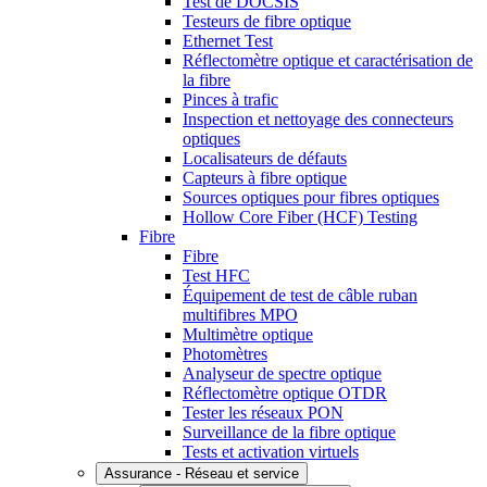
Test de DOCSIS
Testeurs de fibre optique
Ethernet Test
Réflectomètre optique et caractérisation de
la fibre
Pinces à trafic
Inspection et nettoyage des connecteurs
optiques
Localisateurs de défauts
Capteurs à fibre optique
Sources optiques pour fibres optiques
Hollow Core Fiber (HCF) Testing
Fibre
Fibre
Test HFC
Équipement de test de câble ruban
multifibres MPO
Multimètre optique
Photomètres
Analyseur de spectre optique
Réflectomètre optique OTDR
Tester les réseaux PON
Surveillance de la fibre optique
Tests et activation virtuels
Assurance - Réseau et service