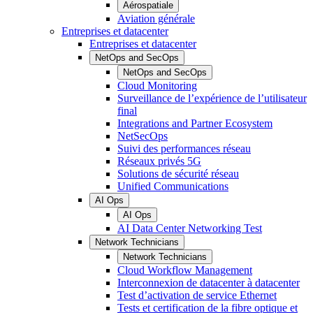
Aérospatiale
Aviation générale
Entreprises et datacenter
Entreprises et datacenter
NetOps and SecOps
NetOps and SecOps
Cloud Monitoring
Surveillance de l’expérience de l’utilisateur
final
Integrations and Partner Ecosystem
NetSecOps
Suivi des performances réseau
Réseaux privés 5G
Solutions de sécurité réseau
Unified Communications
AI Ops
AI Ops
AI Data Center Networking Test
Network Technicians
Network Technicians
Cloud Workflow Management
Interconnexion de datacenter à datacenter
Test d’activation de service Ethernet
Tests et certification de la fibre optique et