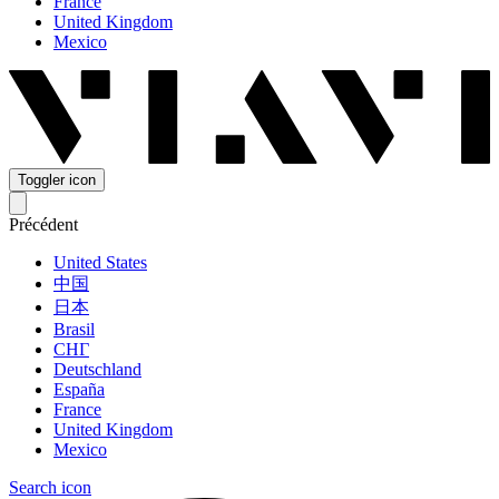
France
United Kingdom
Mexico
Toggler icon
Précédent
United States
中国
日本
Brasil
СНГ
Deutschland
España
France
United Kingdom
Mexico
Search icon