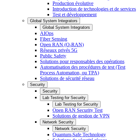
Production évolutive
Introduction de technologies et de services
Test et développement
Global System Integrators
Global System Integrators
AIOps
Fiber Sensing
Open RAN (O-RAN)
Réseaux privés 5G
Public Safety
Solutions pour responsables des opérations
Automatisation des procédures de test (Test
Process Automation, ou TPA)
Solutions de sécurité réseau
Security
Security
Lab Testing for Security
Lab Testing for Security
Open RAN Security Test
Solutions de gestion de VPN
Network Security
Network Security
Quantum-Safe Technology