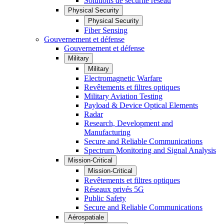
Solutions de sécurité réseau
Physical Security
Physical Security
Fiber Sensing
Gouvernement et défense
Gouvernement et défense
Military
Military
Electromagnetic Warfare
Revêtements et filtres optiques
Military Aviation Testing
Payload & Device Optical Elements
Radar
Research, Development and
Manufacturing
Secure and Reliable Communications
Spectrum Monitoring and Signal Analysis
Mission-Critical
Mission-Critical
Revêtements et filtres optiques
Réseaux privés 5G
Public Safety
Secure and Reliable Communications
Aérospatiale