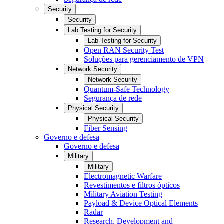
Security
Security
Lab Testing for Security
Lab Testing for Security
Open RAN Security Test
Soluções para gerenciamento de VPN
Network Security
Network Security
Quantum-Safe Technology
Segurança de rede
Physical Security
Physical Security
Fiber Sensing
Governo e defesa
Governo e defesa
Military
Military
Electromagnetic Warfare
Revestimentos e filtros ópticos
Military Aviation Testing
Payload & Device Optical Elements
Radar
Research, Development and