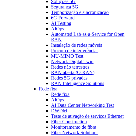
Soluções 5G
Segurança 5G
Temporização e sincronização
6G Forward
AI Testing
AIOps
Automated Lab-as-a-Service for Open
RAN
Instalação de redes móveis
Procura de interferências
MU-MIMO Test
Network Digital Twin
Redes não terrestres
RAN aberta (O-RAN)
Redes 5G privadas
RAN Intelligence Solutions
Rede fixa
Rede fixa
AIOps
AI Data Center Networking Test
DWDM
Teste de ativação de serviços Ethernet
Fiber Construction
Monitoramento de fibra
Fiber Network Solutions