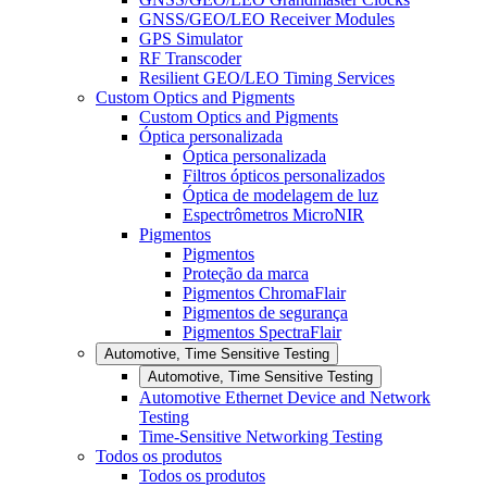
GNSS/GEO/LEO Receiver Modules
GPS Simulator
RF Transcoder
Resilient GEO/LEO Timing Services
Custom Optics and Pigments
Custom Optics and Pigments
Óptica personalizada
Óptica personalizada
Filtros ópticos personalizados
Óptica de modelagem de luz
Espectrômetros MicroNIR
Pigmentos
Pigmentos
Proteção da marca
Pigmentos ChromaFlair
Pigmentos de segurança
Pigmentos SpectraFlair
Automotive, Time Sensitive Testing
Automotive, Time Sensitive Testing
Automotive Ethernet Device and Network
Testing
Time-Sensitive Networking Testing
Todos os produtos
Todos os produtos