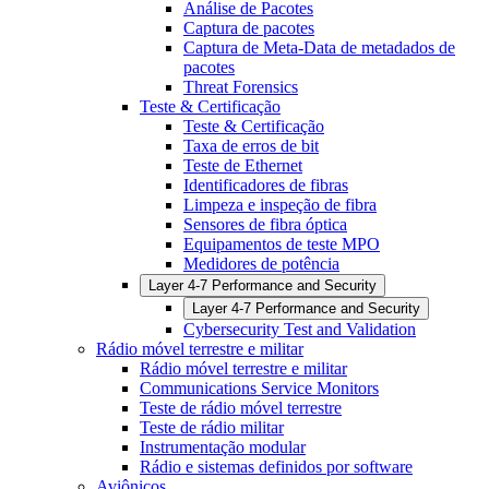
Análise de Pacotes
Captura de pacotes
Captura de Meta-Data de metadados de
pacotes
Threat Forensics
Teste & Certificação
Teste & Certificação
Taxa de erros de bit
Teste de Ethernet
Identificadores de fibras
Limpeza e inspeção de fibra
Sensores de fibra óptica
Equipamentos de teste MPO
Medidores de potência
Layer 4-7 Performance and Security
Layer 4-7 Performance and Security
Cybersecurity Test and Validation
Rádio móvel terrestre e militar
Rádio móvel terrestre e militar
Communications Service Monitors
Teste de rádio móvel terrestre
Teste de rádio militar
Instrumentação modular
Rádio e sistemas definidos por software
Aviônicos