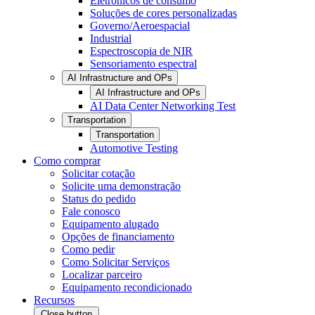
Eletrônicos de consumo
Soluções de cores personalizadas
Governo/Aeroespacial
Industrial
Espectroscopia de NIR
Sensoriamento espectral
AI Infrastructure and OPs
AI Infrastructure and OPs
AI Data Center Networking Test
Transportation
Transportation
Automotive Testing
Como comprar
Solicitar cotação
Solicite uma demonstração
Status do pedido
Fale conosco
Equipamento alugado
Opções de financiamento
Como pedir
Como Solicitar Serviços
Localizar parceiro
Equipamento recondicionado
Recursos
Close button