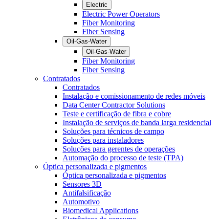
Electric
Electric Power Operators
Fiber Monitoring
Fiber Sensing
Oil-Gas-Water
Oil-Gas-Water
Fiber Monitoring
Fiber Sensing
Contratados
Contratados
Instalação e comissionamento de redes móveis
Data Center Contractor Solutions
Teste e certificação de fibra e cobre
Instalação de serviços de banda larga residencial
Soluções para técnicos de campo
Soluções para instaladores
Soluções para gerentes de operações
Automação do processo de teste (TPA)
Óptica personalizada e pigmentos
Óptica personalizada e pigmentos
Sensores 3D
Antifalsificação
Automotivo
Biomedical Applications