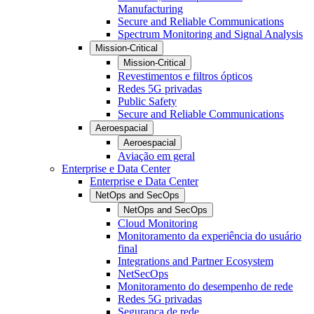
Manufacturing
Secure and Reliable Communications
Spectrum Monitoring and Signal Analysis
Mission-Critical
Mission-Critical
Revestimentos e filtros ópticos
Redes 5G privadas
Public Safety
Secure and Reliable Communications
Aeroespacial
Aeroespacial
Aviação em geral
Enterprise e Data Center
Enterprise e Data Center
NetOps and SecOps
NetOps and SecOps
Cloud Monitoring
Monitoramento da experiência do usuário
final
Integrations and Partner Ecosystem
NetSecOps
Monitoramento do desempenho de rede
Redes 5G privadas
Segurança de rede