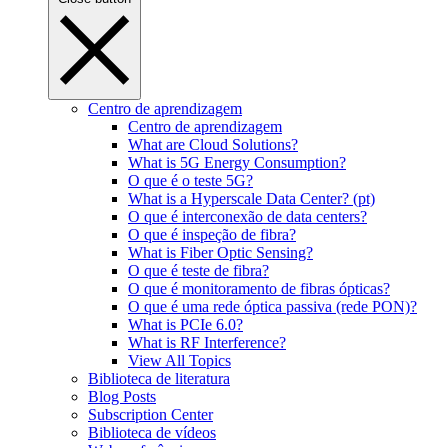
Centro de aprendizagem
Centro de aprendizagem
What are Cloud Solutions?
What is 5G Energy Consumption?
O que é o teste 5G?
What is a Hyperscale Data Center? (pt)
O que é interconexão de data centers?
O que é inspeção de fibra?
What is Fiber Optic Sensing?
O que é teste de fibra?
O que é monitoramento de fibras ópticas?
O que é uma rede óptica passiva (rede PON)?
What is PCIe 6.0?
What is RF Interference?
View All Topics
Biblioteca de literatura
Blog Posts
Subscription Center
Biblioteca de vídeos