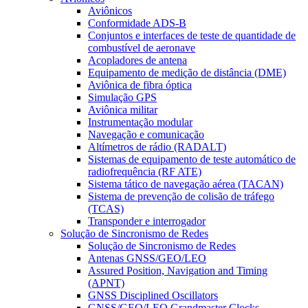
Aviônicos
Conformidade ADS-B
Conjuntos e interfaces de teste de quantidade de
combustível de aeronave
Acopladores de antena
Equipamento de medição de distância (DME)
Aviônica de fibra óptica
Simulação GPS
Aviônica militar
Instrumentação modular
Navegação e comunicação
Altímetros de rádio (RADALT)
Sistemas de equipamento de teste automático de
radiofrequência (RF ATE)
Sistema tático de navegação aérea (TACAN)
Sistema de prevenção de colisão de tráfego
(TCAS)
Transponder e interrogador
Solução de Sincronismo de Redes
Solução de Sincronismo de Redes
Antenas GNSS/GEO/LEO
Assured Position, Navigation and Timing
(APNT)
GNSS Disciplined Oscillators
GNSS/GEO/LEO Grandmaster Clocks