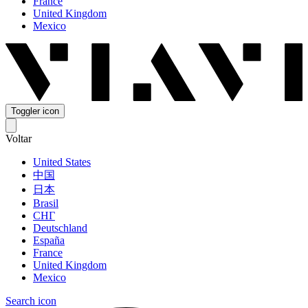
France
United Kingdom
Mexico
Toggler icon
Voltar
United States
中国
日本
Brasil
СНГ
Deutschland
España
France
United Kingdom
Mexico
Search icon