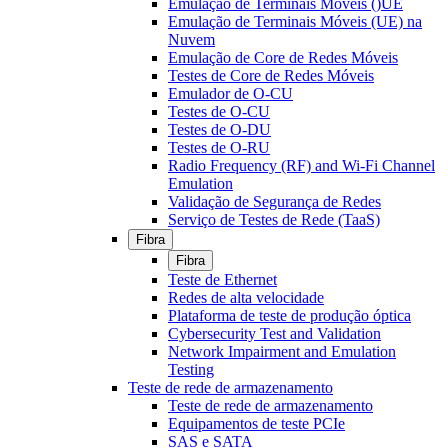
Emulação de Terminais Móveis ()UE
Emulação de Terminais Móveis (UE) na
Nuvem
Emulação de Core de Redes Móveis
Testes de Core de Redes Móveis
Emulador de O-CU
Testes de O-CU
Testes de O-DU
Testes de O-RU
Radio Frequency (RF) and Wi-Fi Channel
Emulation
Validação de Segurança de Redes
Serviço de Testes de Rede (TaaS)
Fibra
Fibra
Teste de Ethernet
Redes de alta velocidade
Plataforma de teste de produção óptica
Cybersecurity Test and Validation
Network Impairment and Emulation
Testing
Teste de rede de armazenamento
Teste de rede de armazenamento
Equipamentos de teste PCIe
SAS e SATA