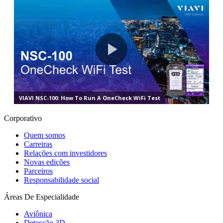
Corporativo
Quem somos
Carreiras
Relações com investidores
Novas edições
Parceiros
Responsabilidade social
Áreas De Especialidade
Aviônica
Detecção 3D