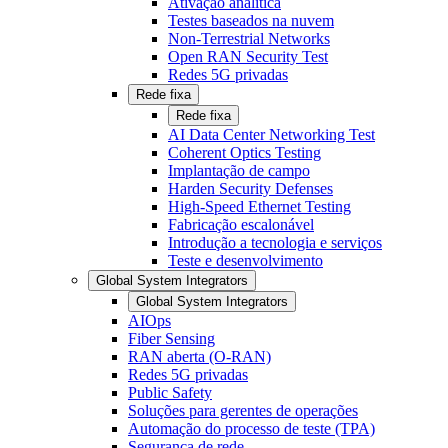
Ativação analítica
Testes baseados na nuvem
Non-Terrestrial Networks
Open RAN Security Test
Redes 5G privadas
Rede fixa
Rede fixa
AI Data Center Networking Test
Coherent Optics Testing
Implantação de campo
Harden Security Defenses
High-Speed Ethernet Testing
Fabricação escalonável
Introdução a tecnologia e serviços
Teste e desenvolvimento
Global System Integrators
Global System Integrators
AIOps
Fiber Sensing
RAN aberta (O-RAN)
Redes 5G privadas
Public Safety
Soluções para gerentes de operações
Automação do processo de teste (TPA)
Segurança de rede