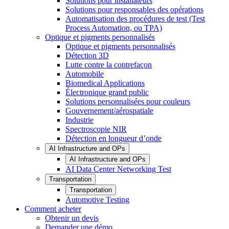
Solutions pour installateurs
Solutions pour responsables des opérations
Automatisation des procédures de test (Test
Process Automation, ou TPA)
Optique et pigments personnalisés
Optique et pigments personnalisés
Détection 3D
Lutte contre la contrefaçon
Automobile
Biomedical Applications
Électronique grand public
Solutions personnalisées pour couleurs
Gouvernement/aérospatiale
Industrie
Spectroscopie NIR
Détection en longueur d’onde
AI Infrastructure and OPs
AI Infrastructure and OPs
AI Data Center Networking Test
Transportation
Transportation
Automotive Testing
Comment acheter
Obtenir un devis
Demander une démo