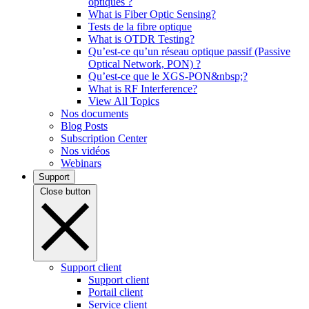
optiques ?
What is Fiber Optic Sensing?
Tests de la fibre optique
What is OTDR Testing?
Qu’est-ce qu’un réseau optique passif (Passive
Optical Network, PON) ?
Qu’est-ce que le XGS-PON&nbsp;?
What is RF Interference?
View All Topics
Nos documents
Blog Posts
Subscription Center
Nos vidéos
Webinars
Support
Close button
Support client
Support client
Portail client
Service client