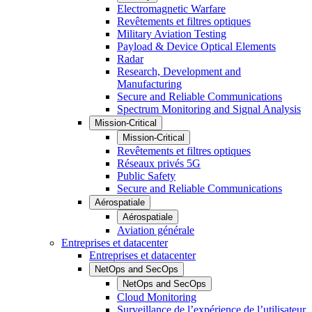
Electromagnetic Warfare
Revêtements et filtres optiques
Military Aviation Testing
Payload & Device Optical Elements
Radar
Research, Development and
Manufacturing
Secure and Reliable Communications
Spectrum Monitoring and Signal Analysis
Mission-Critical
Mission-Critical
Revêtements et filtres optiques
Réseaux privés 5G
Public Safety
Secure and Reliable Communications
Aérospatiale
Aérospatiale
Aviation générale
Entreprises et datacenter
Entreprises et datacenter
NetOps and SecOps
NetOps and SecOps
Cloud Monitoring
Surveillance de l’expérience de l’utilisateur