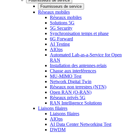
Fournisseurs de service
Fournisseurs de service
Réseaux mobiles
Réseaux mobiles
Solutions 5G
5G Security
Synchronisation temps et phase
6G Forward
AI Testing
AIOps
Automated Lab-as-a-Service for Open
RAN
Installation des antennes-relais
Chasse aux interférences
MU-MIMO Test
Network Digital Twin
Réseaux non terrestres (NTN)
Open RAN (O-RAN)
Réseaux privés 5G
RAN Intelligence Solutions
Liaisons filaires
Liaisons filaires
AIOps
AI Data Center Networking Test
DWDM