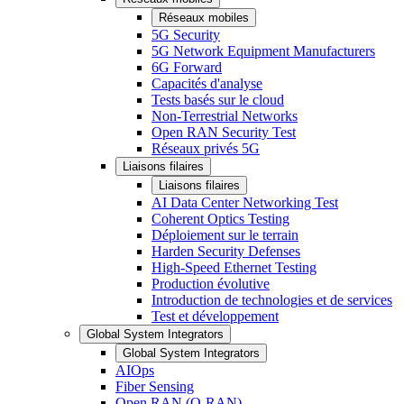
Réseaux mobiles
5G Security
5G Network Equipment Manufacturers
6G Forward
Capacités d'analyse
Tests basés sur le cloud
Non-Terrestrial Networks
Open RAN Security Test
Réseaux privés 5G
Liaisons filaires
Liaisons filaires
AI Data Center Networking Test
Coherent Optics Testing
Déploiement sur le terrain
Harden Security Defenses
High-Speed Ethernet Testing
Production évolutive
Introduction de technologies et de services
Test et développement
Global System Integrators
Global System Integrators
AIOps
Fiber Sensing
Open RAN (O-RAN)