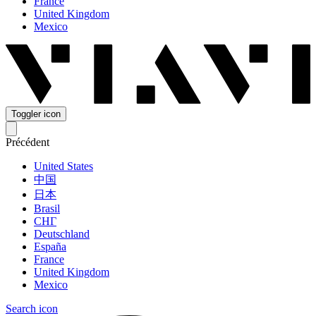
France
United Kingdom
Mexico
Toggler icon
Précédent
United States
中国
日本
Brasil
СНГ
Deutschland
España
France
United Kingdom
Mexico
Search icon