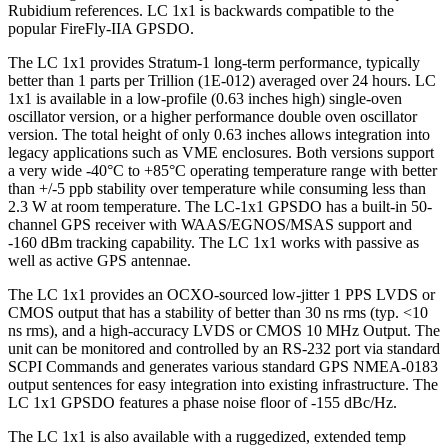
Rubidium references. LC 1x1 is backwards compatible to the
popular FireFly-IIA GPSDO.
The LC 1x1 provides Stratum-1 long-term performance, typically
better than 1 parts per Trillion (1E-012) averaged over 24 hours. LC
1x1 is available in a low-profile (0.63 inches high) single-oven
oscillator version, or a higher performance double oven oscillator
version. The total height of only 0.63 inches allows integration into
legacy applications such as VME enclosures. Both versions support
a very wide -40°C to +85°C operating temperature range with better
than +/-5 ppb stability over temperature while consuming less than
2.3 W at room temperature. The LC-1x1 GPSDO has a built-in 50-
channel GPS receiver with WAAS/EGNOS/MSAS support and
-160 dBm tracking capability. The LC 1x1 works with passive as
well as active GPS antennae.
The LC 1x1 provides an OCXO-sourced low-jitter 1 PPS LVDS or
CMOS output that has a stability of better than 30 ns rms (typ. <10
ns rms), and a high-accuracy LVDS or CMOS 10 MHz Output. The
unit can be monitored and controlled by an RS-232 port via standard
SCPI Commands and generates various standard GPS NMEA-0183
output sentences for easy integration into existing infrastructure. The
LC 1x1 GPSDO features a phase noise floor of -155 dBc/Hz.
The LC 1x1 is also available with a ruggedized, extended temp