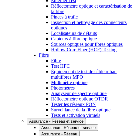
Ethernet Test
Réflectomètre optique et caractérisation de
la fibre
Pinces à trafic
Inspection et nettoyage des connecteurs
optiques
Localisateurs de défauts
Capteurs à fibre optique
Sources optiques pour fibres optiques
Hollow Core Fiber (HCF) Testing
Fibre
Fibre
Test HFC
Équipement de test de câble ruban
multifibres MPO
Multimètre optique
Photomètres
Analyseur de spectre optique
Réflectomètre optique OTDR
Tester les réseaux PON
Surveillance de la fibre optique
Tests et activation virtuels
Assurance - Réseau et service
Assurance - Réseau et service
Assurance - Réseau