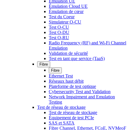
Émulation UE
Émulation Cloud UE
Émulation de cœur
Test du Coeur
Simulateur O-CU
Test O-CU
Test O-DU
Test O-RU
Radio Frequency (RF) and Wi-Fi Channel
Emulation
Validation de sécurité
Test en tant que service (TaaS)
Fibre
Fibre
Ethernet Test
Réseaux haut débit
Plateforme de test optique
Cybersecurity Test and Validation
Network Impairment and Emulation
Testing
Test de réseau de stockage
Test de réseau de stockage
Équipement de test PCIe
SAS et SATA
Fibre Channel, Ethernet, FCoE, NVMeoF