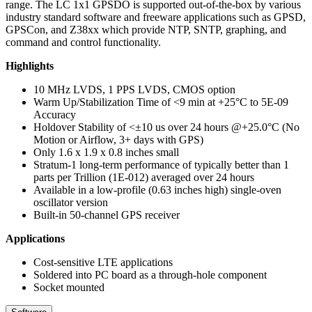
range. The LC 1x1 GPSDO is supported out-of-the-box by various
industry standard software and freeware applications such as GPSD,
GPSCon, and Z38xx which provide NTP, SNTP, graphing, and
command and control functionality.
Highlights
10 MHz LVDS, 1 PPS LVDS, CMOS option
Warm Up/Stabilization Time of <9 min at +25°C to 5E-09
Accuracy
Holdover Stability of <±10 us over 24 hours @+25.0°C (No
Motion or Airflow, 3+ days with GPS)
Only 1.6 x 1.9 x 0.8 inches small
Stratum-1 long-term performance of typically better than 1
parts per Trillion (1E-012) averaged over 24 hours
Available in a low-profile (0.63 inches high) single-oven
oscillator version
Built-in 50-channel GPS receiver
Applications
Cost-sensitive LTE applications
Soldered into PC board as a through-hole component
Socket mounted