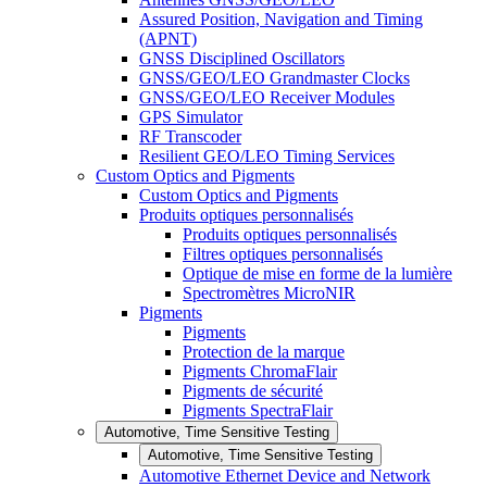
Assured Position, Navigation and Timing
(APNT)
GNSS Disciplined Oscillators
GNSS/GEO/LEO Grandmaster Clocks
GNSS/GEO/LEO Receiver Modules
GPS Simulator
RF Transcoder
Resilient GEO/LEO Timing Services
Custom Optics and Pigments
Custom Optics and Pigments
Produits optiques personnalisés
Produits optiques personnalisés
Filtres optiques personnalisés
Optique de mise en forme de la lumière
Spectromètres MicroNIR
Pigments
Pigments
Protection de la marque
Pigments ChromaFlair
Pigments de sécurité
Pigments SpectraFlair
Automotive, Time Sensitive Testing
Automotive, Time Sensitive Testing
Automotive Ethernet Device and Network