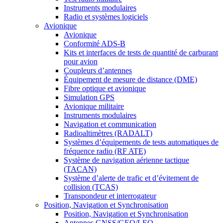
Instruments modulaires
Radio et systèmes logiciels
Avionique
Avionique
Conformité ADS-B
Kits et interfaces de tests de quantité de carburant
pour avion
Coupleurs d’antennes
Équipement de mesure de distance (DME)
Fibre optique et avionique
Simulation GPS
Avionique militaire
Instruments modulaires
Navigation et communication
Radioaltimètres (RADALT)
Systèmes d’équipements de tests automatiques de
fréquence radio (RF ATE)
Système de navigation aérienne tactique
(TACAN)
Système d’alerte de trafic et d’évitement de
collision (TCAS)
Transpondeur et interrogateur
Position, Navigation et Synchronisation
Position, Navigation et Synchronisation
Antennes GNSS/GEO/LEO