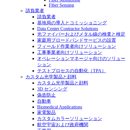
Fiber Sensing
請負業者
請負業者
基地局の導入とコミッショニング
Data Center Contractor Solutions
光ファイバーおよびメタル線の検査と検定
家庭用ブロードバンドサービスの設置
フィールド作業者向けソリューション
工事事業者向けソリューション
オペレーションマネージャ向けのソリュー
ション
テストプロセスの自動化（TPA）
カスタム光学製品と顔料
カスタム光学製品と顔料
3D センシング
偽造防止
自動車
Biomedical Applications
家電製品
カスタムカラーソリューション
航空宇宙および政府機関