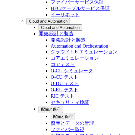
ファイバーサービス保証
HFC/ケーブルサービス保証
イーサネット
Cloud and Automation
Cloud and Automation
開発/設計と製造
開発/設計と製造
Automation and Orchestration
クラウド UE エミュレーション
コアエミュレーション
コアテスト
O-CU シミュレータ
O-CU テスト
O-DU テスト
O-RU テスト
RIC テスト
セキュリティ検証
配備と保守
配備と保守
資産とデータの管理
ファイバー監視