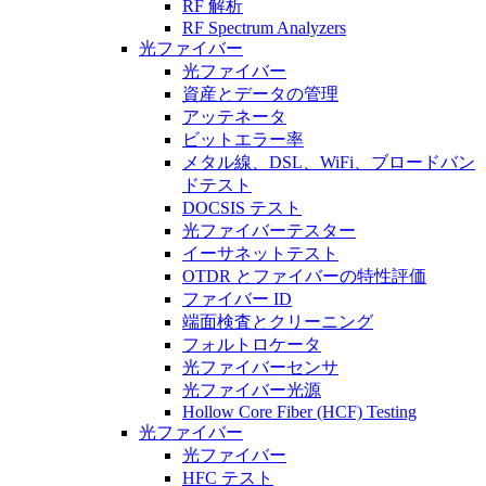
RF 解析
RF Spectrum Analyzers
光ファイバー
光ファイバー
資産とデータの管理
アッテネータ
ビットエラー率
メタル線、DSL、WiFi、ブロードバン
ドテスト
DOCSIS テスト
光ファイバーテスター
イーサネットテスト
OTDR とファイバーの特性評価
ファイバー ID
端面検査とクリーニング
フォルトロケータ
光ファイバーセンサ
光ファイバー光源
Hollow Core Fiber (HCF) Testing
光ファイバー
光ファイバー
HFC テスト