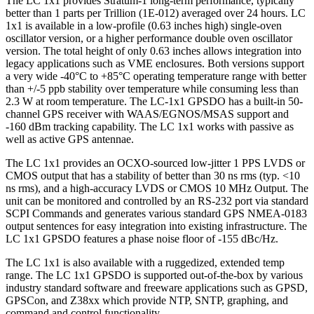
The LC 1x1 provides Stratum-1 long-term performance, typically
better than 1 parts per Trillion (1E-012) averaged over 24 hours. LC
1x1 is available in a low-profile (0.63 inches high) single-oven
oscillator version, or a higher performance double oven oscillator
version. The total height of only 0.63 inches allows integration into
legacy applications such as VME enclosures. Both versions support
a very wide -40°C to +85°C operating temperature range with better
than +/-5 ppb stability over temperature while consuming less than
2.3 W at room temperature. The LC-1x1 GPSDO has a built-in 50-
channel GPS receiver with WAAS/EGNOS/MSAS support and
-160 dBm tracking capability. The LC 1x1 works with passive as
well as active GPS antennae.
The LC 1x1 provides an OCXO-sourced low-jitter 1 PPS LVDS or
CMOS output that has a stability of better than 30 ns rms (typ. <10
ns rms), and a high-accuracy LVDS or CMOS 10 MHz Output. The
unit can be monitored and controlled by an RS-232 port via standard
SCPI Commands and generates various standard GPS NMEA-0183
output sentences for easy integration into existing infrastructure. The
LC 1x1 GPSDO features a phase noise floor of -155 dBc/Hz.
The LC 1x1 is also available with a ruggedized, extended temp
range. The LC 1x1 GPSDO is supported out-of-the-box by various
industry standard software and freeware applications such as GPSD,
GPSCon, and Z38xx which provide NTP, SNTP, graphing, and
command and control functionality.