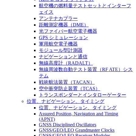
航空機の燃料量テストセットとインターフ
ェイス
アンテナカプラー
距離測定機器（DME）
光ファイバー航空電子機器
GPS シミュレーション
軍用航空電子機器
モジュール型計測器
ナビゲーションと通信
無線高度計（RADALT）
無線周波数自動テスト装置（RF ATE）シス
テム
戦術航法装置（TACAN）
空中衝突防止装置（TCAS）
トランスポンダーとインタローゲーター
位置、ナビゲーション、タイミング
位置、ナビゲーション、タイミング
Assured Position, Navigation and Timing
(APNT)
GNSS Disciplined Oscillators
GNSS/GEO/LEO Grandmaster Clocks
GNSS/GEO/LEO Receiver Modules