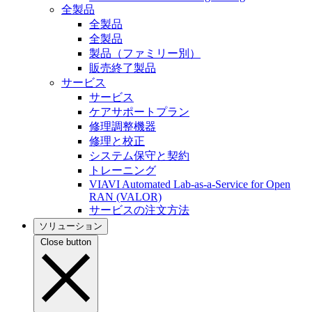
全製品
全製品
全製品
製品（ファミリー別）
販売終了製品
サービス
サービス
ケアサポートプラン
修理調整機器
修理と校正
システム保守と契約
トレーニング
VIAVI Automated Lab-as-a-Service for Open
RAN (VALOR)
サービスの注文方法
ソリューション
Close button