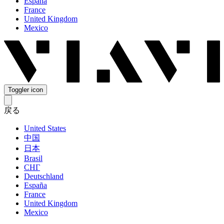
España
France
United Kingdom
Mexico
Toggler icon
戻る
United States
中国
日本
Brasil
СНГ
Deutschland
España
France
United Kingdom
Mexico