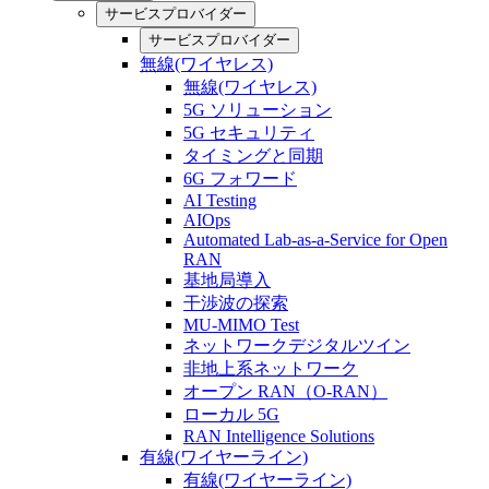
サービスプロバイダー
サービスプロバイダー
無線(ワイヤレス)
無線(ワイヤレス)
5G ソリューション
5G セキュリティ
タイミングと同期
6G フォワード
AI Testing
AIOps
Automated Lab-as-a-Service for Open
RAN
基地局導入
干渉波の探索
MU-MIMO Test
ネットワークデジタルツイン
非地上系ネットワーク
オープン RAN（O-RAN）
ローカル 5G
RAN Intelligence Solutions
有線(ワイヤーライン)
有線(ワイヤーライン)