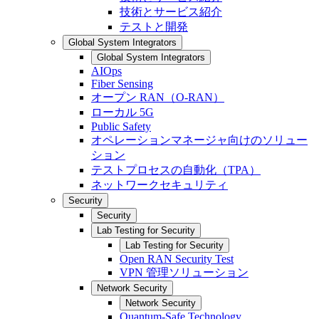
技術とサービス紹介
テストと開発
Global System Integrators
Global System Integrators
AIOps
Fiber Sensing
オープン RAN（O-RAN）
ローカル 5G
Public Safety
オペレーションマネージャ向けのソリュー
ション
テストプロセスの自動化（TPA）
ネットワークセキュリティ
Security
Security
Lab Testing for Security
Lab Testing for Security
Open RAN Security Test
VPN 管理ソリューション
Network Security
Network Security
Quantum-Safe Technology