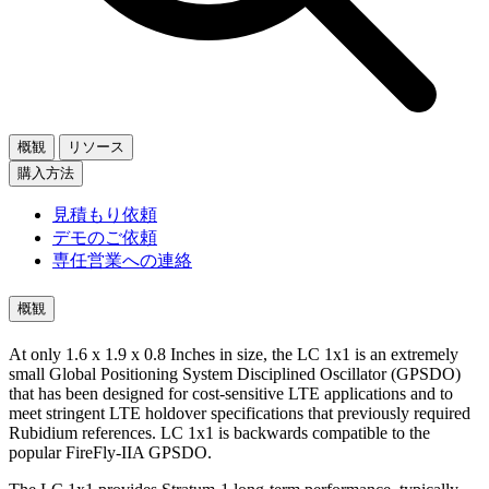
概観
リソース
購入方法
見積もり依頼
デモのご依頼
専任営業への連絡
概観
At only 1.6 x 1.9 x 0.8 Inches in size, the LC 1x1 is an extremely
small Global Positioning System Disciplined Oscillator (GPSDO)
that has been designed for cost-sensitive LTE applications and to
meet stringent LTE holdover specifications that previously required
Rubidium references. LC 1x1 is backwards compatible to the
popular FireFly-IIA GPSDO.