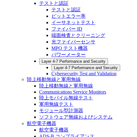
テストと認証
テストと認証
ビットエラー率
イーサネットテスト
ファイバー ID
端面検査とクリーニング
光ファイバーセンサ
MPO テスト機器
パワーメーター
Layer 4-7 Performance and Security
Layer 4-7 Performance and Security
Cybersecurity Test and Validation
陸上移動無線と軍用無線
陸上移動無線と軍用無線
Communications Service Monitors
陸上モバイル無線テスト
軍用無線テスト
モジュール型計測器
ソフトウェア無線およびシステム
航空電子機器
航空電子機器
ADS-B コンプライアンス