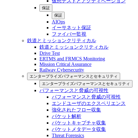
仮想テストとアクティベーション
保証
保証
AIOps
イーサネット保証
ファイバー監視
鉄道とミッションクリティカル
鉄道とミッションクリティカル
Drive Test
ERTMS and FRMCS Monitoring
Mission Critical Assurance
Railway Cybersecurity
エンタープライズパフォーマンスとセキュリティ
エンタープライズパフォーマンスとセキュリティ
パフォーマンスと脅威の可視性
パフォーマンスと脅威の可視性
エンドユーザのエクスペリエンス
強化されたフロー収集
パケット解析
パケットキャプチャ収集
パケットメタデータ収集
Threat Forensics