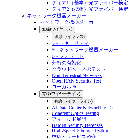
ティア1（基本）光ファイバー検定
ティア2（拡張）光ファイバー検定
ネットワーク機器メーカー
ネットワーク機器メーカー
無線(ワイヤレス)
無線(ワイヤレス)
5G セキュリティ
5G ネットワーク機器メーカー
6G フォワード
分析の有効化
クラウドベースのテスト
Non-Terrestrial Networks
Open RAN Security Test
ローカル 5G
有線(ワイヤーライン)
有線(ワイヤーライン)
AI Data Center Networking Test
Coherent Optics Testing
フィールド展開
Harden Security Defenses
High-Speed Ethernet Testing
技術とサービス紹介