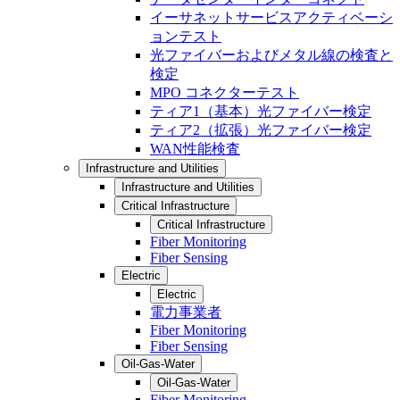
イーサネットサービスアクティベーシ
ョンテスト
光ファイバーおよびメタル線の検査と
検定
MPO コネクターテスト
ティア1（基本）光ファイバー検定
ティア2（拡張）光ファイバー検定
WAN性能検査
Infrastructure and Utilities
Infrastructure and Utilities
Critical Infrastructure
Critical Infrastructure
Fiber Monitoring
Fiber Sensing
Electric
Electric
電力事業者
Fiber Monitoring
Fiber Sensing
Oil-Gas-Water
Oil-Gas-Water
Fiber Monitoring