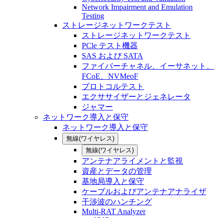
Network Impairment and Emulation
Testing
ストレージネットワークテスト
ストレージネットワークテスト
PCle テスト機器
SAS および SATA
ファイバーチャネル、イーサネット、
FCoE、NVMeoF
プロトコルテスト
エクササイザーとジェネレータ
ジャマー
ネットワーク導入と保守
ネットワーク導入と保守
無線(ワイヤレス)
無線(ワイヤレス)
アンテナアライメントと監視
資産とデータの管理
基地局導入と保守
ケーブルおよびアンテナアナライザ
干渉波のハンチング
Multi-RAT Analyzer