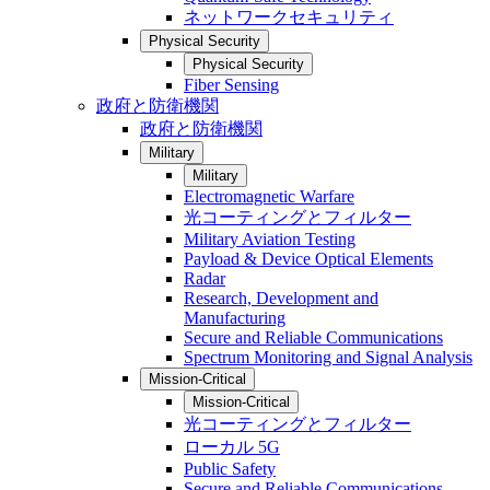
ネットワークセキュリティ
Physical Security
Physical Security
Fiber Sensing
政府と防衛機関
政府と防衛機関
Military
Military
Electromagnetic Warfare
光コーティングとフィルター
Military Aviation Testing
Payload & Device Optical Elements
Radar
Research, Development and
Manufacturing
Secure and Reliable Communications
Spectrum Monitoring and Signal Analysis
Mission-Critical
Mission-Critical
光コーティングとフィルター
ローカル 5G
Public Safety
Secure and Reliable Communications