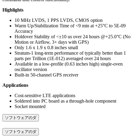
Highlights
10 MHz LVDS, 1 PPS LVDS, CMOS option
Warm Up/Stabilization Time of <9 min at +25°C to 5E-09
Accuracy
Holdover Stability of <±10 us over 24 hours @+25.0°C (No
Motion or Airflow, 3+ days with GPS)
Only 1.6 x 1.9 x 0.8 inches small
Stratum-1 long-term performance of typically better than 1
parts per Trillion (1E-012) averaged over 24 hours
Available in a low-profile (0.63 inches high) single-oven
oscillator version
Built-in 50-channel GPS receiver
Applications
Cost-sensitive LTE applications
Soldered into PC board as a through-hole component
Socket mounted
ソフトウェアのダ
ソフトウェアのダ