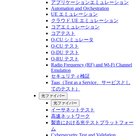
アプリケーションエミュレーション
Automation and Orchestration
UE エミュレーション
クラウド UE エミュレーション
コアエミュレーション
コアテスト
O-CU シミュレータ
O-CU テスト
O-DU テスト
O-RU テスト
Radio Frequency (RF) and Wi-Fi Channel
Emulation
セキュリティ検証
Taas（Test as a Service、サービスとし
てのテスト）
光ファイバー
光ファイバー
イーサネットテスト
高速ネットワーク
製造における光テストプラットフォー
ム
Cybersecurity Test and Validation