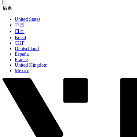
后退
United States
中国
日本
Brasil
СНГ
Deutschland
España
France
United Kingdom
Mexico