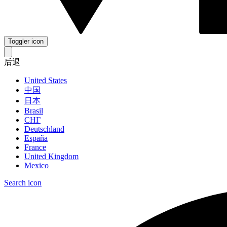
Toggler icon
后退
United States
中国
日本
Brasil
СНГ
Deutschland
España
France
United Kingdom
Mexico
Search icon