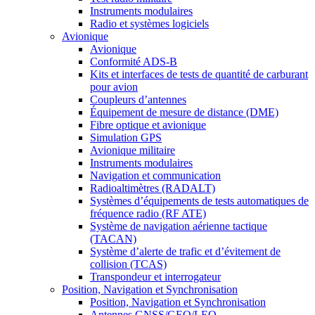
Instruments modulaires
Radio et systèmes logiciels
Avionique
Avionique
Conformité ADS-B
Kits et interfaces de tests de quantité de carburant
pour avion
Coupleurs d’antennes
Équipement de mesure de distance (DME)
Fibre optique et avionique
Simulation GPS
Avionique militaire
Instruments modulaires
Navigation et communication
Radioaltimètres (RADALT)
Systèmes d’équipements de tests automatiques de
fréquence radio (RF ATE)
Système de navigation aérienne tactique
(TACAN)
Système d’alerte de trafic et d’évitement de
collision (TCAS)
Transpondeur et interrogateur
Position, Navigation et Synchronisation
Position, Navigation et Synchronisation
Antennes GNSS/GEO/LEO