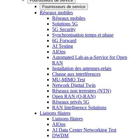
Fournisseurs de service
Fournisseurs de service
Réseaux mobiles
Réseaux mobiles
Solutions 5G
5G Security
Synchronisation temps et phase
6G Forward
AI Testing
AIOps
Automated Lab-as-a-Service for Open
RAN
Installation des antennes-relais
Chasse aux interférences
MU-MIMO Test
Network Digital Twin
Réseaux non terrestres (NTN)
Open RAN (O-RAN)
Réseaux privés 5G
RAN Intelligence Solutions
Liaisons filaires
Liaisons filaires
AIOps
AI Data Center Networking Test
DWDM