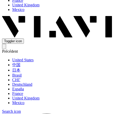
France
United Kingdom
Mexico
Toggler icon
Précédent
United States
中国
日本
Brasil
СНГ
Deutschland
España
France
United Kingdom
Mexico
Search icon