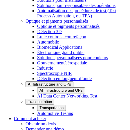
Solutions pour installateurs
Solutions pour responsables des opérations
Automatisation des procédures de test (Test
Process Automation, ou TPA)
Optique et pigments personnalisés
Optique et pigments personnalisés
Détection 3D
Lutte contre la contrefaçon
Automobile
Biomedical Applications
Électronique grand public
Solutions personnalisées pour couleurs
Gouvernement/aérospatiale
Industrie
Spectroscopie NIR
Détection en longueur d’onde
AI Infrastructure and OPs
AI Infrastructure and OPs
AI Data Center Networking Test
Transportation
Transportation
Automotive Testing
Comment acheter
Obtenir un devis
Demander une démo