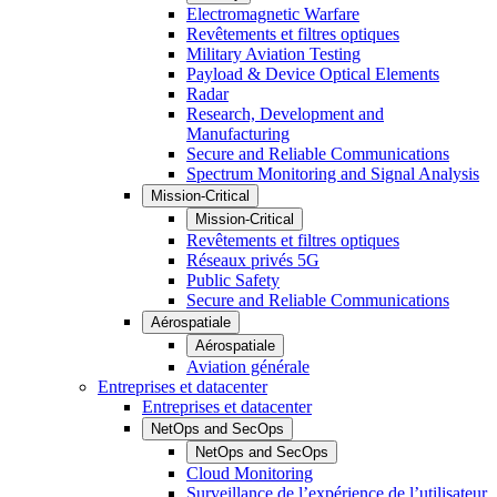
Electromagnetic Warfare
Revêtements et filtres optiques
Military Aviation Testing
Payload & Device Optical Elements
Radar
Research, Development and
Manufacturing
Secure and Reliable Communications
Spectrum Monitoring and Signal Analysis
Mission-Critical
Mission-Critical
Revêtements et filtres optiques
Réseaux privés 5G
Public Safety
Secure and Reliable Communications
Aérospatiale
Aérospatiale
Aviation générale
Entreprises et datacenter
Entreprises et datacenter
NetOps and SecOps
NetOps and SecOps
Cloud Monitoring
Surveillance de l’expérience de l’utilisateur