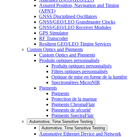
Assured Position, Navigation and Timing
(APNT)
GNSS Disciplined Oscillators
GNSS/GEO/LEO Grandmaster Clocks
GNSS/GEO/LEO Receiver Modules
GPS Simulator
RF Transcoder
Resilient GEO/LEO Timing Services
Custom Optics and Pigments
Custom Optics and Pigments
Produits optiques personnalisés
Produits optiques personnalisés
Filtres optiques personnalisés
Optique de mise en forme de la lumière
Spectromètres MicroNIR
Pigments
Pigments
Protection de la marque
Pigments ChromaFlair
Pigments de sécurité
Pigments SpectraFlair
Automotive, Time Sensitive Testing
Automotive, Time Sensitive Testing
Automotive Ethernet Device and Network