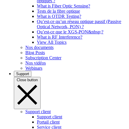
optiques ?
What is Fiber Optic Sensing?
Tests de la fibre optique
What is OTDR Testing?
Qu’est-ce qu’un réseau optique passif (Passive
Optical Network, PON) ?
Qu’est-ce que le XGS-PON&nbsp;?
What is RF Interference?
View All Topics
Nos documents
Blog Posts
Subscription Center
Nos vidéos
Webinars
Support
Close button
Support client
Support client
Portail client
Service client