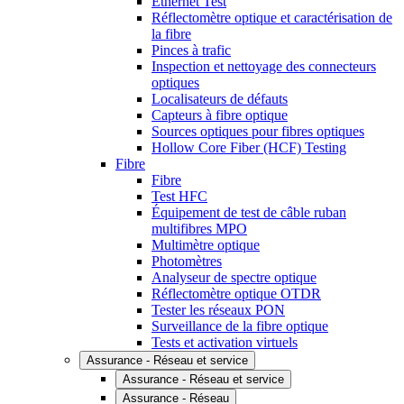
Ethernet Test
Réflectomètre optique et caractérisation de
la fibre
Pinces à trafic
Inspection et nettoyage des connecteurs
optiques
Localisateurs de défauts
Capteurs à fibre optique
Sources optiques pour fibres optiques
Hollow Core Fiber (HCF) Testing
Fibre
Fibre
Test HFC
Équipement de test de câble ruban
multifibres MPO
Multimètre optique
Photomètres
Analyseur de spectre optique
Réflectomètre optique OTDR
Tester les réseaux PON
Surveillance de la fibre optique
Tests et activation virtuels
Assurance - Réseau et service
Assurance - Réseau et service
Assurance - Réseau