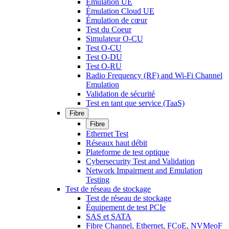
Émulation UE
Émulation Cloud UE
Émulation de cœur
Test du Coeur
Simulateur O-CU
Test O-CU
Test O-DU
Test O-RU
Radio Frequency (RF) and Wi-Fi Channel
Emulation
Validation de sécurité
Test en tant que service (TaaS)
Fibre
Fibre
Ethernet Test
Réseaux haut débit
Plateforme de test optique
Cybersecurity Test and Validation
Network Impairment and Emulation
Testing
Test de réseau de stockage
Test de réseau de stockage
Équipement de test PCIe
SAS et SATA
Fibre Channel, Ethernet, FCoE, NVMeoF