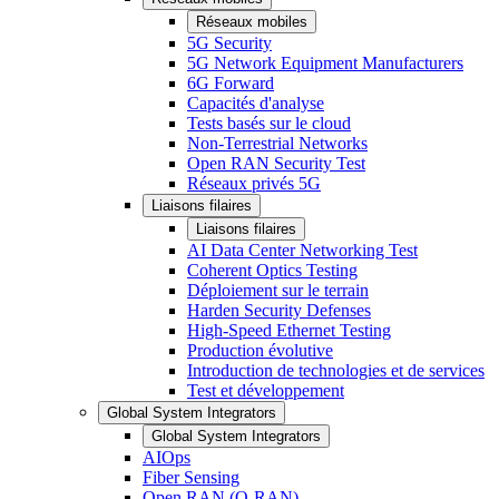
Réseaux mobiles
5G Security
5G Network Equipment Manufacturers
6G Forward
Capacités d'analyse
Tests basés sur le cloud
Non-Terrestrial Networks
Open RAN Security Test
Réseaux privés 5G
Liaisons filaires
Liaisons filaires
AI Data Center Networking Test
Coherent Optics Testing
Déploiement sur le terrain
Harden Security Defenses
High-Speed Ethernet Testing
Production évolutive
Introduction de technologies et de services
Test et développement
Global System Integrators
Global System Integrators
AIOps
Fiber Sensing
Open RAN (O-RAN)