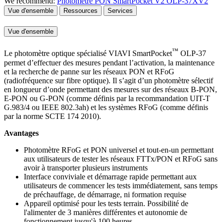
We recommend:
Photomètre PON SmartPocket V2 OLP-37XV2
Vue d'ensemble
Ressources
Services
Vue d'ensemble
™
Le photomètre optique spécialisé VIAVI SmartPocket
OLP-37
permet d’effectuer des mesures pendant l’activation, la maintenance
et la recherche de panne sur les réseaux PON et RFoG
(radiofréquence sur fibre optique). Il s’agit d’un photomètre sélectif
en longueur d’onde permettant des mesures sur des réseaux B-PON,
E-PON ou G-PON (comme définis par la recommandation UIT-T
G.983/4 ou IEEE 802.3ah) et les systèmes RFoG (comme définis
par la norme SCTE 174 2010).
Avantages
Photomètre RFoG et PON universel et tout-en-un permettant
aux utilisateurs de tester les réseaux FTTx/PON et RFoG sans
avoir à transporter plusieurs instruments
Interface conviviale et démarrage rapide permettant aux
utilisateurs de commencer les tests immédiatement, sans temps
de préchauffage, de démarrage, ni formation requise
Appareil optimisé pour les tests terrain. Possibilité de
l'alimenter de 3 manières différentes et autonomie de
fonctionnement jusqu'à 100 heures