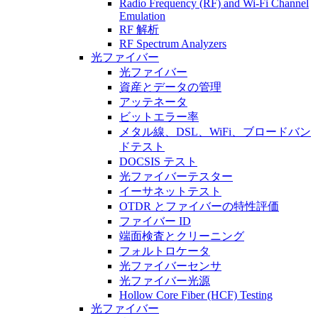
Radio Frequency (RF) and Wi-Fi Channel
Emulation
RF 解析
RF Spectrum Analyzers
光ファイバー
光ファイバー
資産とデータの管理
アッテネータ
ビットエラー率
メタル線、DSL、WiFi、ブロードバン
ドテスト
DOCSIS テスト
光ファイバーテスター
イーサネットテスト
OTDR とファイバーの特性評価
ファイバー ID
端面検査とクリーニング
フォルトロケータ
光ファイバーセンサ
光ファイバー光源
Hollow Core Fiber (HCF) Testing
光ファイバー