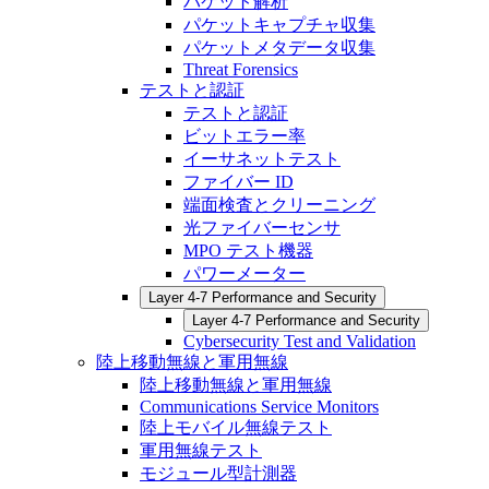
パケット解析
パケットキャプチャ収集
パケットメタデータ収集
Threat Forensics
テストと認証
テストと認証
ビットエラー率
イーサネットテスト
ファイバー ID
端面検査とクリーニング
光ファイバーセンサ
MPO テスト機器
パワーメーター
Layer 4-7 Performance and Security
Layer 4-7 Performance and Security
Cybersecurity Test and Validation
陸上移動無線と軍用無線
陸上移動無線と軍用無線
Communications Service Monitors
陸上モバイル無線テスト
軍用無線テスト
モジュール型計測器