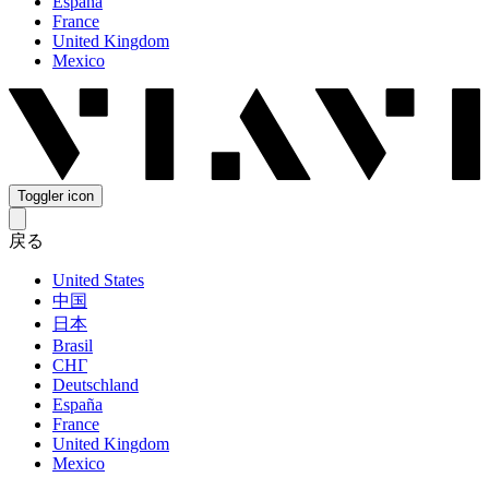
España
France
United Kingdom
Mexico
Toggler icon
戻る
United States
中国
日本
Brasil
СНГ
Deutschland
España
France
United Kingdom
Mexico