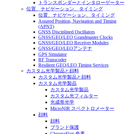
トランスポンダーとインタローゲーター
位置、ナビゲーション、タイミング
位置、ナビゲーション、タイミング
Assured Position, Navigation and Timing
(APNT)
GNSS Disciplined Oscillators
GNSS/GEO/LEO Grandmaster Clocks
GNSS/GEO/LEO Receiver Modules
GNSS/GEO/LEOアンテナ
GPS Simulator
RF Transcoder
Resilient GEO/LEO Timing Services
カスタム光学製品と顔料
カスタム光学製品と顔料
カスタム光学製品
カスタム光学製品
カスタム光フィルター
光成形光学
MicroNIR スペクトロメーター
顔料
顔料
ブランド保護
ChromaFlair 色素