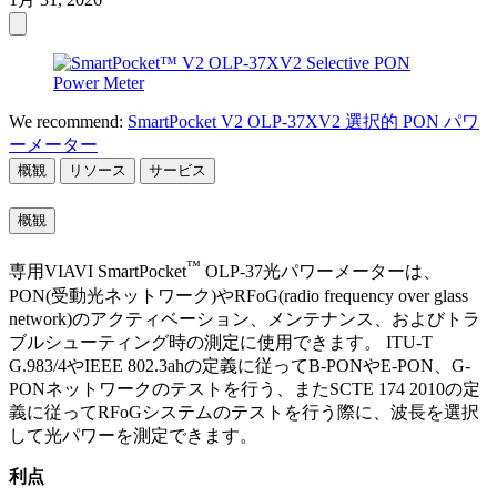
We recommend:
SmartPocket V2 OLP-37XV2 選択的 PON パワ
ーメーター
概観
リソース
サービス
概観
™
専用VIAVI SmartPocket
OLP-37光パワーメーターは、
PON(受動光ネットワーク)やRFoG(radio frequency over glass
network)のアクティベーション、メンテナンス、およびトラ
ブルシューティング時の測定に使用できます。 ITU-T
G.983/4やIEEE 802.3ahの定義に従ってB-PONやE-PON、G-
PONネットワークのテストを行う、またSCTE 174 2010の定
義に従ってRFoGシステムのテストを行う際に、波長を選択
して光パワーを測定できます。
利点