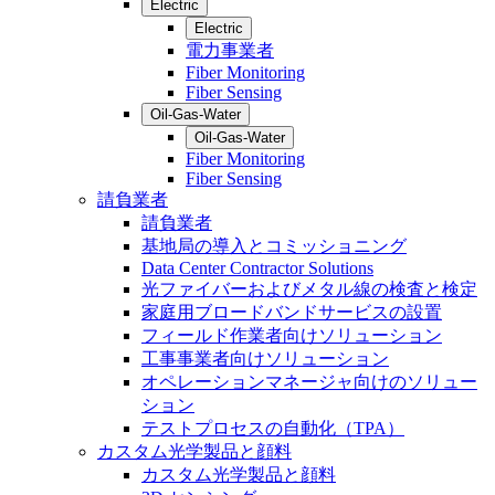
Electric
Electric
電力事業者
Fiber Monitoring
Fiber Sensing
Oil-Gas-Water
Oil-Gas-Water
Fiber Monitoring
Fiber Sensing
請負業者
請負業者
基地局の導入とコミッショニング
Data Center Contractor Solutions
光ファイバーおよびメタル線の検査と検定
家庭用ブロードバンドサービスの設置
フィールド作業者向けソリューション
工事事業者向けソリューション
オペレーションマネージャ向けのソリュー
ション
テストプロセスの自動化（TPA）
カスタム光学製品と顔料
カスタム光学製品と顔料