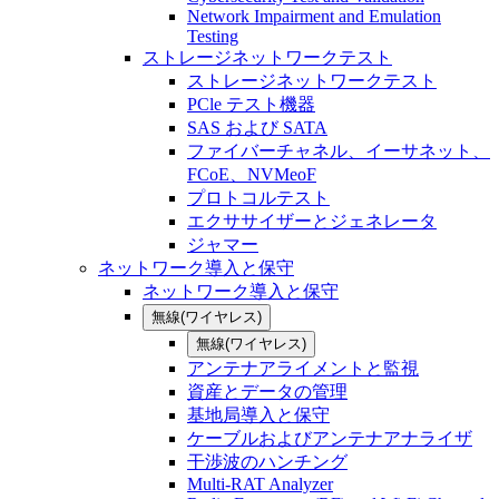
Network Impairment and Emulation
Testing
ストレージネットワークテスト
ストレージネットワークテスト
PCle テスト機器
SAS および SATA
ファイバーチャネル、イーサネット、
FCoE、NVMeoF
プロトコルテスト
エクササイザーとジェネレータ
ジャマー
ネットワーク導入と保守
ネットワーク導入と保守
無線(ワイヤレス)
無線(ワイヤレス)
アンテナアライメントと監視
資産とデータの管理
基地局導入と保守
ケーブルおよびアンテナアナライザ
干渉波のハンチング
Multi-RAT Analyzer