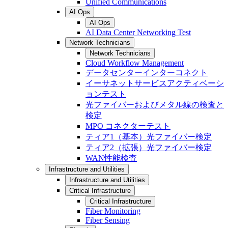
Unified Communications
AI Ops
AI Ops
AI Data Center Networking Test
Network Technicians
Network Technicians
Cloud Workflow Management
データセンターインターコネクト
イーサネットサービスアクティベーシ
ョンテスト
光ファイバーおよびメタル線の検査と
検定
MPO コネクターテスト
ティア1（基本）光ファイバー検定
ティア2（拡張）光ファイバー検定
WAN性能検査
Infrastructure and Utilities
Infrastructure and Utilities
Critical Infrastructure
Critical Infrastructure
Fiber Monitoring
Fiber Sensing