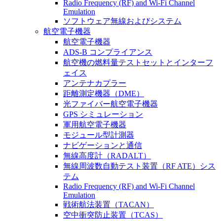
Radio Frequency (RF) and Wi-Fi Channel
Emulation
ソフトウェア無線およびシステム
航空電子機器
航空電子機器
ADS-B コンプライアンス
航空機の燃料量テストセットとインターフ
ェイス
アンテナカプラー
距離測定機器（DME）
光ファイバー航空電子機器
GPS シミュレーション
軍用航空電子機器
モジュール型計測器
ナビゲーションと通信
無線高度計（RADALT）
無線周波数自動テスト装置（RF ATE）シス
テム
Radio Frequency (RF) and Wi-Fi Channel
Emulation
戦術航法装置（TACAN）
空中衝突防止装置（TCAS）