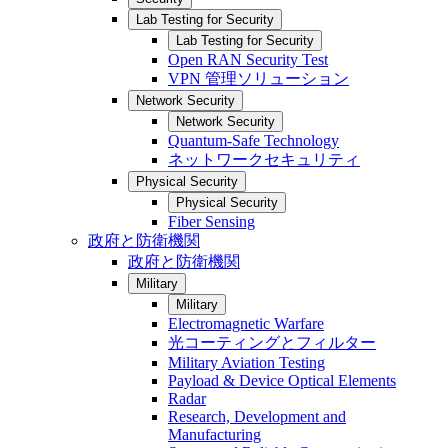
Lab Testing for Security
Lab Testing for Security
Open RAN Security Test
VPN 管理ソリューション
Network Security
Network Security
Quantum-Safe Technology
ネットワークセキュリティ
Physical Security
Physical Security
Fiber Sensing
政府と防衛機関
政府と防衛機関
Military
Military
Electromagnetic Warfare
光コーティングとフィルター
Military Aviation Testing
Payload & Device Optical Elements
Radar
Research, Development and
Manufacturing