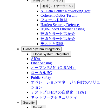
有線(ワイヤーライン)
有線(ワイヤーライン)
AI Data Center Networking Test
Coherent Optics Testing
フィールド展開
Harden Security Defenses
High-Speed Ethernet Testing
技術とサービス紹介
技術とサービス紹介
テストと開発
Global System Integrators
Global System Integrators
AIOps
Fiber Sensing
オープン RAN（O-RAN）
ローカル 5G
Public Safety
オペレーションマネージャ向けのソリュー
ション
テストプロセスの自動化（TPA）
ネットワークセキュリティ
Security
Security