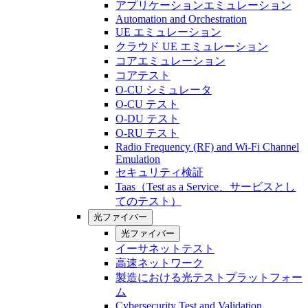
アプリケーションエミュレーション
Automation and Orchestration
UE エミュレーション
クラウド UE エミュレーション
コアエミュレーション
コアテスト
O-CU シミュレータ
O-CU テスト
O-DU テスト
O-RU テスト
Radio Frequency (RF) and Wi-Fi Channel
Emulation
セキュリティ検証
Taas（Test as a Service、サービスとし
てのテスト）
光ファイバー
光ファイバー
イーサネットテスト
高速ネットワーク
製造における光テストプラットフォー
ム
Cybersecurity Test and Validation