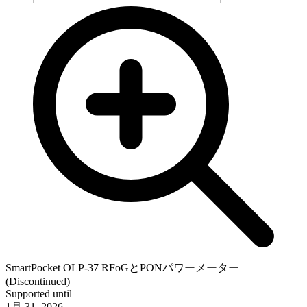
SmartPocket OLP-37 RFoGとPONパワーメーター
(Discontinued)
Supported until
1月 31, 2026