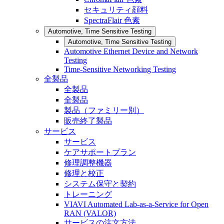
セキュリティ顔料
SpectraFlair 色素
Automotive, Time Sensitive Testing
Automotive, Time Sensitive Testing
Automotive Ethernet Device and Network
Testing
Time-Sensitive Networking Testing
全製品
全製品
全製品
製品（ファミリー別）
販売終了製品
サービス
サービス
ケアサポートプラン
修理調整機器
修理と校正
システム保守と契約
トレーニング
VIAVI Automated Lab-as-a-Service for Open
RAN (VALOR)
サービスの注文方法