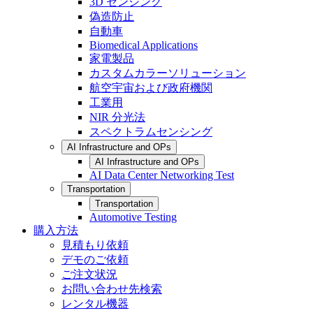
3D センシング
偽造防止
自動車
Biomedical Applications
家電製品
カスタムカラーソリューション
航空宇宙および政府機関
工業用
NIR 分光法
スペクトラムセンシング
AI Infrastructure and OPs
AI Infrastructure and OPs
AI Data Center Networking Test
Transportation
Transportation
Automotive Testing
購入方法
見積もり依頼
デモのご依頼
ご注文状況
お問い合わせ先検索
レンタル機器