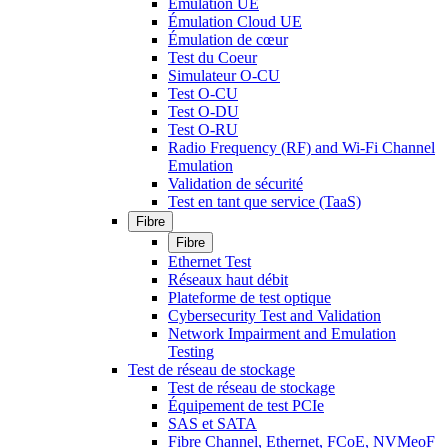
Émulation UE
Émulation Cloud UE
Émulation de cœur
Test du Coeur
Simulateur O-CU
Test O-CU
Test O-DU
Test O-RU
Radio Frequency (RF) and Wi-Fi Channel
Emulation
Validation de sécurité
Test en tant que service (TaaS)
Fibre
Fibre
Ethernet Test
Réseaux haut débit
Plateforme de test optique
Cybersecurity Test and Validation
Network Impairment and Emulation
Testing
Test de réseau de stockage
Test de réseau de stockage
Équipement de test PCIe
SAS et SATA
Fibre Channel, Ethernet, FCoE, NVMeoF