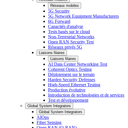
Réseaux mobiles
5G Security
5G Network Equipment Manufacturers
6G Forward
Capacités d'analyse
Tests basés sur le cloud
Non-Terrestrial Networks
Open RAN Security Test
Réseaux privés 5G
Liaisons filaires
Liaisons filaires
AI Data Center Networking Test
Coherent Optics Testing
Déploiement sur le terrain
Harden Security Defenses
High-Speed Ethernet Testing
Production évolutive
Introduction de technologies et de services
Test et développement
Global System Integrators
Global System Integrators
AIOps
Fiber Sensing
Open RAN (O-RAN)