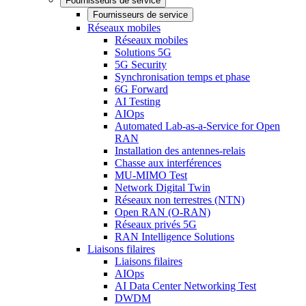
Fournisseurs de service
Fournisseurs de service
Réseaux mobiles
Réseaux mobiles
Solutions 5G
5G Security
Synchronisation temps et phase
6G Forward
AI Testing
AIOps
Automated Lab-as-a-Service for Open
RAN
Installation des antennes-relais
Chasse aux interférences
MU-MIMO Test
Network Digital Twin
Réseaux non terrestres (NTN)
Open RAN (O-RAN)
Réseaux privés 5G
RAN Intelligence Solutions
Liaisons filaires
Liaisons filaires
AIOps
AI Data Center Networking Test
DWDM