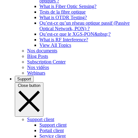
optiques ?
What is Fiber Optic Sensing?
Tests de la fibre optique
What is OTDR Testing?
Qu’est-ce qu’un réseau optique passif (Passive
Optical Network, PON) ?
Qu’est-ce que le XGS-PON&nbsp;?
What is RF Interference?
View All Topics
Nos documents
Blog Posts
Subscription Center
Nos vidéos
Webinars
Support
Close button
Support client
Support client
Portail client
Service client