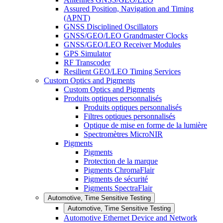
Assured Position, Navigation and Timing
(APNT)
GNSS Disciplined Oscillators
GNSS/GEO/LEO Grandmaster Clocks
GNSS/GEO/LEO Receiver Modules
GPS Simulator
RF Transcoder
Resilient GEO/LEO Timing Services
Custom Optics and Pigments
Custom Optics and Pigments
Produits optiques personnalisés
Produits optiques personnalisés
Filtres optiques personnalisés
Optique de mise en forme de la lumière
Spectromètres MicroNIR
Pigments
Pigments
Protection de la marque
Pigments ChromaFlair
Pigments de sécurité
Pigments SpectraFlair
Automotive, Time Sensitive Testing
Automotive, Time Sensitive Testing
Automotive Ethernet Device and Network