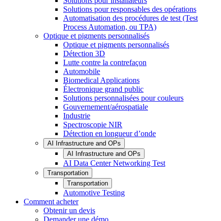
Solutions pour installateurs
Solutions pour responsables des opérations
Automatisation des procédures de test (Test
Process Automation, ou TPA)
Optique et pigments personnalisés
Optique et pigments personnalisés
Détection 3D
Lutte contre la contrefaçon
Automobile
Biomedical Applications
Électronique grand public
Solutions personnalisées pour couleurs
Gouvernement/aérospatiale
Industrie
Spectroscopie NIR
Détection en longueur d’onde
AI Infrastructure and OPs
AI Infrastructure and OPs
AI Data Center Networking Test
Transportation
Transportation
Automotive Testing
Comment acheter
Obtenir un devis
Demander une démo