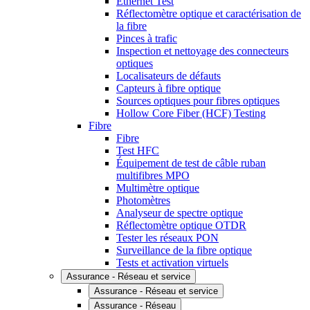
Ethernet Test
Réflectomètre optique et caractérisation de
la fibre
Pinces à trafic
Inspection et nettoyage des connecteurs
optiques
Localisateurs de défauts
Capteurs à fibre optique
Sources optiques pour fibres optiques
Hollow Core Fiber (HCF) Testing
Fibre
Fibre
Test HFC
Équipement de test de câble ruban
multifibres MPO
Multimètre optique
Photomètres
Analyseur de spectre optique
Réflectomètre optique OTDR
Tester les réseaux PON
Surveillance de la fibre optique
Tests et activation virtuels
Assurance - Réseau et service
Assurance - Réseau et service
Assurance - Réseau