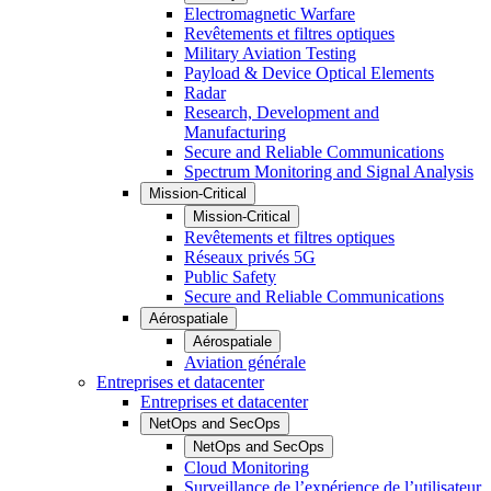
Electromagnetic Warfare
Revêtements et filtres optiques
Military Aviation Testing
Payload & Device Optical Elements
Radar
Research, Development and
Manufacturing
Secure and Reliable Communications
Spectrum Monitoring and Signal Analysis
Mission-Critical
Mission-Critical
Revêtements et filtres optiques
Réseaux privés 5G
Public Safety
Secure and Reliable Communications
Aérospatiale
Aérospatiale
Aviation générale
Entreprises et datacenter
Entreprises et datacenter
NetOps and SecOps
NetOps and SecOps
Cloud Monitoring
Surveillance de l’expérience de l’utilisateur