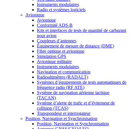
Instruments modulaires
Radio et systèmes logiciels
Avionique
Avionique
Conformité ADS-B
Kits et interfaces de tests de quantité de carburant
pour avion
Coupleurs d’antennes
Équipement de mesure de distance (DME)
Fibre optique et avionique
Simulation GPS
Avionique militaire
Instruments modulaires
Navigation et communication
Radioaltimètres (RADALT)
Systèmes d’équipements de tests automatiques de
fréquence radio (RF ATE)
Système de navigation aérienne tactique
(TACAN)
Système d’alerte de trafic et d’évitement de
collision (TCAS)
Transpondeur et interrogateur
Position, Navigation et Synchronisation
Position, Navigation et Synchronisation
Antennes GNSS/GEO/LEO