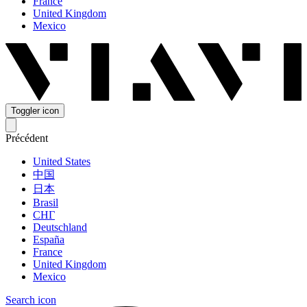
France
United Kingdom
Mexico
Toggler icon
Précédent
United States
中国
日本
Brasil
СНГ
Deutschland
España
France
United Kingdom
Mexico
Search icon