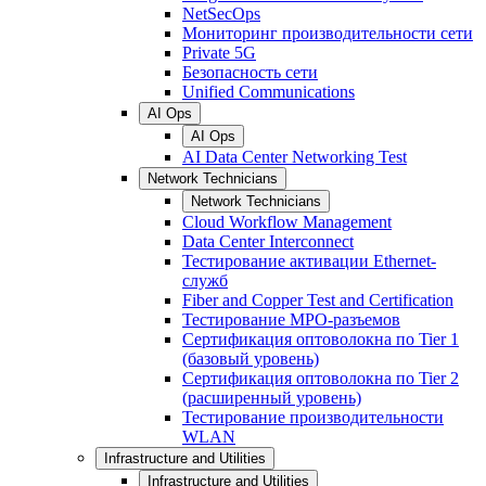
NetSecOps
Мониторинг производительности сети
Private 5G
Безопасность сети
Unified Communications
AI Ops
AI Ops
AI Data Center Networking Test
Network Technicians
Network Technicians
Cloud Workflow Management
Data Center Interconnect
Тестирование активации Ethernet-
служб
Fiber and Copper Test and Certification
Тестирование МРО-разъемов
Сертификация оптоволокна по Tier 1
(базовый уровень)
Сертификация оптоволокна по Tier 2
(расширенный уровень)
Тестирование производительности
WLAN
Infrastructure and Utilities
Infrastructure and Utilities