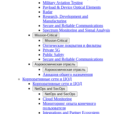
Military Aviation Testing
Payload & Device Optical Elements
Radar
Research, Development and
Manufacturing
Secure and Reliable Communications
Spectrum Monitoring and Signal Analysis
Mission-Critical
Mission-Critical
Оптические покрытия и фильтры
Private 5G
Public Safety
Secure and Reliable Communications
Аэрокосмическая отрасль
Аэрокосмическая отрасль
Авиация общего назначения
Корпоративные сети и ЦОД
Корпоративные сети и ЦОД
NetOps and SecOps
NetOps and SecOps
Cloud Monitoring
Мониторинг опыта конечного
пользователя
Integrations and Partner Ecosystem