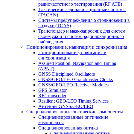
радиочастотного тестирования (RF ATE)
Тактические аэронавигационные системы
(TACAN)
Системы предупреждения о столкновении в
воздухе (TCAS)
Транспондер и маяк-запросчик для систем
свой/чужой и систем радиолокационного
наблюдения
Позиционирование, навигация и синхронизация
Позиционирование, навигация и
синхронизация
Assured Position, Navigation and Timing
(APNT)
GNSS Disciplined Oscillators
GNSS/GEO/LEO Grandmaster Clocks
GNSS/GEO/LEO Receiver Modules
GPS Simulator
RF Transcoder
Resilient GEO/LEO Timing Services
Антенны GNSS/GEO/LEO
Специализированные оптические компоненты
Специализированные оптические
компоненты
Специализированная оптика
Специализированная оптика