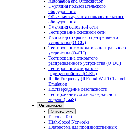
Automation and Orchestration
Эмуляция пользовательского
оборудования
Облачная эмуляция пользовательского
оборудования
Эмуляция основной сети
Тестирование основной сети
Имитатор открытого центрального
устройства (O-CU)
Тестирование открытого центрального
устройства (O-CU)
Тестирование открытого
распределенного устройства (O-DU)
Тестирование открытого
радиоустройства (O-RU)
Radio Frequency (RF) and Wi-Fi Channel
Emulation
Подтверждение безопасности
Тестирование согласно сервисной
модели (TaaS)
Оптоволокно
Оптоволокно
Ethernet Test
High-Speed Networks
Платформа для производственных