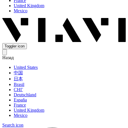
France
United Kingdom
Mexico
Toggler icon
Назад
United States
中国
日本
Brasil
СНГ
Deutschland
España
France
United Kingdom
Mexico
Search icon