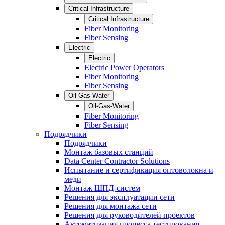
Critical Infrastructure
Critical Infrastructure
Fiber Monitoring
Fiber Sensing
Electric
Electric
Electric Power Operators
Fiber Monitoring
Fiber Sensing
Oil-Gas-Water
Oil-Gas-Water
Fiber Monitoring
Fiber Sensing
Подрядчики
Подрядчики
Монтаж базовых станций
Data Center Contractor Solutions
Испытание и сертификация оптоволокна и
меди
Монтаж ШПД-систем
Решения для эксплуатации сети
Решения для монтажа сети
Решения для руководителей проектов
Автоматизация процесса тестирования