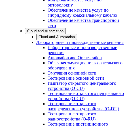
оптоволокну
Обеспечение качества услуг по
гибридному коаксиальному кабелю
Обеспечение качества транспортной
сети
Cloud and Automation
Cloud and Automation
Лабораторные и производственные решения
Лабораторные и производственные
решения
Automation and Orchestration
Облачная эмуляция пользовательского
оборудования
Эмуляция основной сети
Тестирование основной сети
Имитатор открытого центрального
устройства (O-CU)
Тестирование открытого центрального
устройства (O-CU)
Тестирование открытого
распределенного устройства (O-DU)
Тестирование открытого
радиоустройства (O-RU)
Тестирование дистанционного