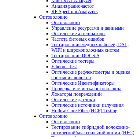
Multi-RAT Analyzer
Анализ радиочастот
RF Spectrum Analyzers
Оптоволокно
Оптоволокно
Управление ресурсами и данными
Оптические aттенюаторы
Частота битовых ошибок
Тестирование медных кабелей, DSL,
WIFI и широкополосных систем
Тестирование DOCSIS
Оптические тестеры
Ethernet Test
Оптические рефлектометры и оценка
состояния волокна
Оптические Идентификаторы
Проверка и очистка оптоволокна
Локаторы повреждений
Оптические датчики
Оптические источники излучения
Hollow Core Fiber (HCF) Testing
Оптоволокно
Оптоволокно
Тестирование гибридной волоконно-
оптической/коаксиальной линии (HFC)