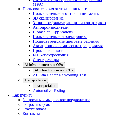
(TPA)
Пользовательская оптика и пигменты
Пользовательская оптика и пигменты
3D сканирование
Зашита от фальсификаций и контрафакта
Автопроизводители
Biomedical Applications
Пользовательская электроника
Пользовательские цветовые решения
Авиационно-космические предприятия
Промышленность
БИК-спектроскопия
Спектрометры
AI Infrastructure and OPs
AI Infrastructure and OPs
AI Data Center Networking Test
Transportation
Transportation
Automotive Testing
Как купить
Запросить коммерческое предложение
Запросить демо
Статус заказа
Контакты