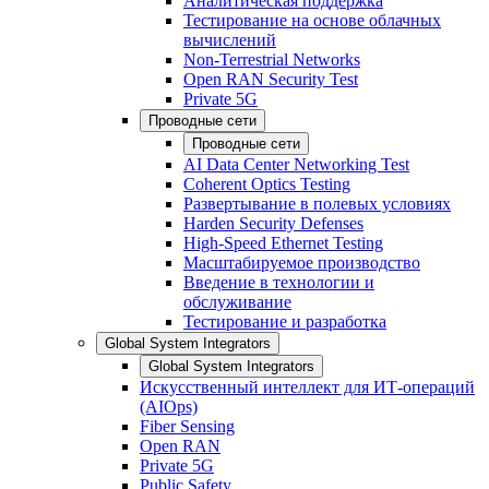
Аналитическая поддержка
Тестирование на основе облачных
вычислений
Non-Terrestrial Networks
Open RAN Security Test
Private 5G
Проводные сети
Проводные сети
AI Data Center Networking Test
Coherent Optics Testing
Развертывание в полевых условиях
Harden Security Defenses
High-Speed Ethernet Testing
Масштабируемое производство
Введение в технологии и
обслуживание
Тестирование и разработка
Global System Integrators
Global System Integrators
Искусственный интеллект для ИТ-операций
(AIOps)
Fiber Sensing
Open RAN
Private 5G
Public Safety