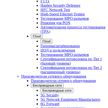
FTTx
Harden Security Defenses
HFC Network Test
High-Speed Ethernet Testing
Тестирование МРО-разъемов
Решения для PON
Автоматизация процесса тестирования
(TPA)
Cloud
Cloud
Гипермасштабирование
ЦОД и подключения
Тестирование МРО-разъемов
Сертификация оптоволокна по Tier 1
(базовый уровень)
Сертификация оптоволокна по Tier 2
(расширенный уровень)
Производители сетевого оборудования
Производители сетевого оборудования
Беспроводные сети
Беспроводные сети
5G Security
5G Network Equipment Manufacturers
6G Forward