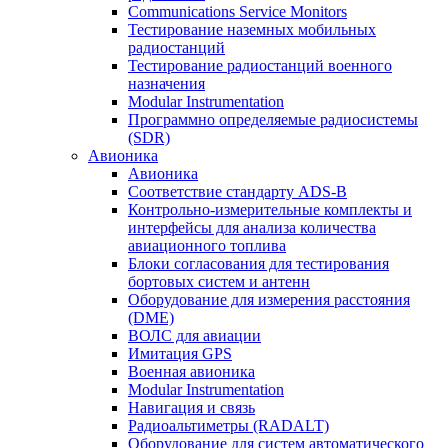
Communications Service Monitors
Тестирование наземных мобильных
радиостанций
Тестирование радиостанций военного
назначения
Modular Instrumentation
Программно определяемые радиосистемы
(SDR)
Авионика
Авионика
Соответствие стандарту ADS-B
Контрольно-измерительные комплекты и
интерфейсы для анализа количества
авиационного топлива
Блоки согласования для тестирования
бортовых систем и антенн
Оборудование для измерения расстояния
(DME)
ВОЛС для авиации
Имитация GPS
Военная авионика
Modular Instrumentation
Навигация и связь
Радиоальтиметры (RADALT)
Оборудование для систем автоматического