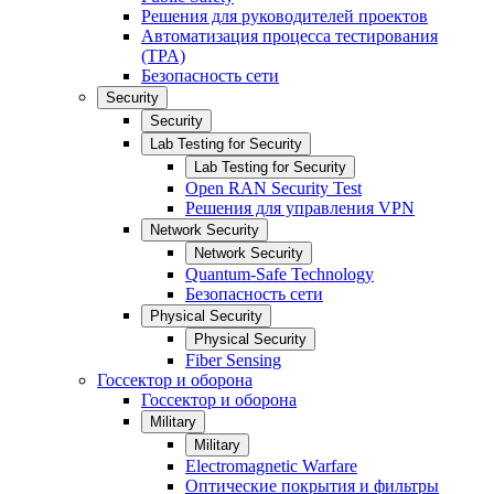
Решения для руководителей проектов
Автоматизация процесса тестирования
(TPA)
Безопасность сети
Security
Security
Lab Testing for Security
Lab Testing for Security
Open RAN Security Test
Решения для управления VPN
Network Security
Network Security
Quantum-Safe Technology
Безопасность сети
Physical Security
Physical Security
Fiber Sensing
Госсектор и оборона
Госсектор и оборона
Military
Military
Electromagnetic Warfare
Оптические покрытия и фильтры