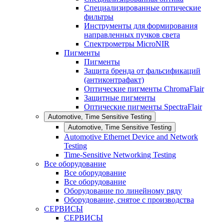
Специализированные оптические
фильтры
Инструменты для формирования
направленных пучков света
Спектрометры MicroNIR
Пигменты
Пигменты
Защита бренда от фальсификаций
(антиконтрафакт)
Оптические пигменты ChromaFlair
Защитные пигменты
Оптические пигменты SpectraFlair
Automotive, Time Sensitive Testing
Automotive, Time Sensitive Testing
Automotive Ethernet Device and Network
Testing
Time-Sensitive Networking Testing
Все оборудование
Все оборудование
Все оборудование
Оборудование по линейному ряду
Оборудование, снятое с производства
СЕРВИСЫ
СЕРВИСЫ