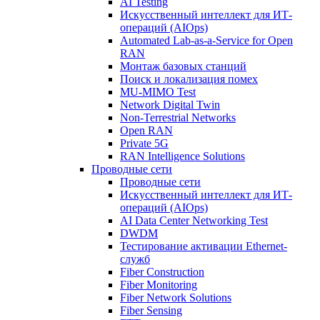
AI Testing
Искусственный интеллект для ИТ-
операций (AIOps)
Automated Lab-as-a-Service for Open
RAN
Монтаж базовых станций
Поиск и локализация помех
MU-MIMO Test
Network Digital Twin
Non-Terrestrial Networks
Open RAN
Private 5G
RAN Intelligence Solutions
Проводные сети
Проводные сети
Искусственный интеллект для ИТ-
операций (AIOps)
AI Data Center Networking Test
DWDM
Тестирование активации Ethernet-
служб
Fiber Construction
Fiber Monitoring
Fiber Network Solutions
Fiber Sensing