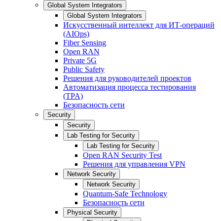
Global System Integrators
Global System Integrators
Искусственный интеллект для ИТ-операций
(AIOps)
Fiber Sensing
Open RAN
Private 5G
Public Safety
Решения для руководителей проектов
Автоматизация процесса тестирования
(TPA)
Безопасность сети
Security
Security
Lab Testing for Security
Lab Testing for Security
Open RAN Security Test
Решения для управления VPN
Network Security
Network Security
Quantum-Safe Technology
Безопасность сети
Physical Security