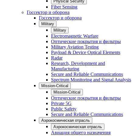
Physical Security
Fiber Sensing
Госсектор и оборона
Госсектор и оборона
Military
Military
Electromagnetic Warfare
Оптические покрытия и фильтры
Military Aviation Testing
Payload & Device Optical Elements
Radar
Research, Development and
Manufacturing
Secure and Reliable Communications
Spectrum Monitoring and Signal Analysis
Mission-Critical
Mission-Critical
Оптические покрытия и фильтры
Private 5G
Public Safety
Secure and Reliable Communications
Аэрокосмическая отрасль
Аэрокосмическая отрасль
Авиация общего назначения