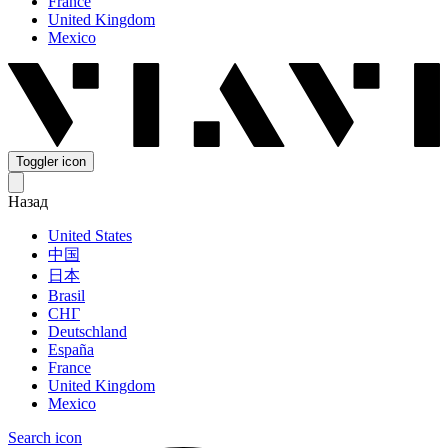
France
United Kingdom
Mexico
Toggler icon
Назад
United States
中国
日本
Brasil
СНГ
Deutschland
España
France
United Kingdom
Mexico
Search icon