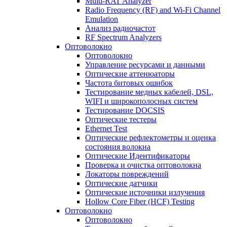
Multi-RAT Analyzer
Radio Frequency (RF) and Wi-Fi Channel
Emulation
Анализ радиочастот
RF Spectrum Analyzers
Оптоволокно
Оптоволокно
Управление ресурсами и данными
Оптические aттенюаторы
Частота битовых ошибок
Тестирование медных кабелей, DSL,
WIFI и широкополосных систем
Тестирование DOCSIS
Оптические тестеры
Ethernet Test
Оптические рефлектометры и оценка
состояния волокна
Оптические Идентификаторы
Проверка и очистка оптоволокна
Локаторы повреждений
Оптические датчики
Оптические источники излучения
Hollow Core Fiber (HCF) Testing
Оптоволокно
Оптоволокно