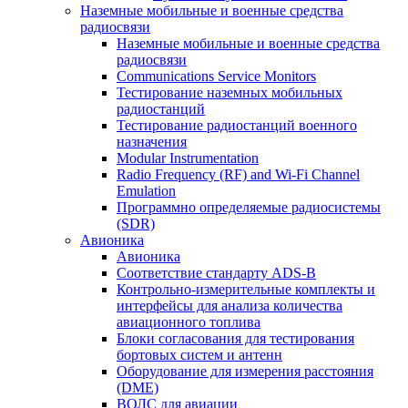
Наземные мобильные и военные средства
радиосвязи
Наземные мобильные и военные средства
радиосвязи
Communications Service Monitors
Тестирование наземных мобильных
радиостанций
Тестирование радиостанций военного
назначения
Modular Instrumentation
Radio Frequency (RF) and Wi-Fi Channel
Emulation
Программно определяемые радиосистемы
(SDR)
Авионика
Авионика
Соответствие стандарту ADS-B
Контрольно-измерительные комплекты и
интерфейсы для анализа количества
авиационного топлива
Блоки согласования для тестирования
бортовых систем и антенн
Оборудование для измерения расстояния
(DME)
ВОЛС для авиации