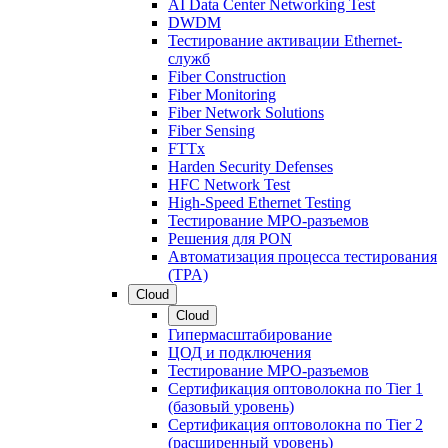
AI Data Center Networking Test
DWDM
Тестирование активации Ethernet-
служб
Fiber Construction
Fiber Monitoring
Fiber Network Solutions
Fiber Sensing
FTTx
Harden Security Defenses
HFC Network Test
High-Speed Ethernet Testing
Тестирование МРО-разъемов
Решения для PON
Автоматизация процесса тестирования
(TPA)
Cloud
Cloud
Гипермасштабирование
ЦОД и подключения
Тестирование МРО-разъемов
Сертификация оптоволокна по Tier 1
(базовый уровень)
Сертификация оптоволокна по Tier 2
(расширенный уровень)