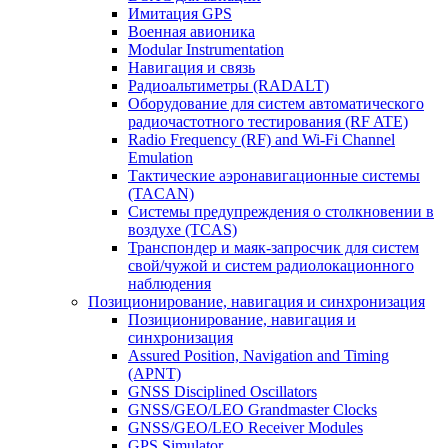
Имитация GPS
Военная авионика
Modular Instrumentation
Навигация и связь
Радиоальтиметры (RADALT)
Оборудование для систем автоматического
радиочастотного тестирования (RF ATE)
Radio Frequency (RF) and Wi-Fi Channel
Emulation
Тактические аэронавигационные системы
(TACAN)
Системы предупреждения о столкновении в
воздухе (TCAS)
Транспондер и маяк-запросчик для систем
свой/чужой и систем радиолокационного
наблюдения
Позиционирование, навигация и синхронизация
Позиционирование, навигация и
синхронизация
Assured Position, Navigation and Timing
(APNT)
GNSS Disciplined Oscillators
GNSS/GEO/LEO Grandmaster Clocks
GNSS/GEO/LEO Receiver Modules
GPS Simulator