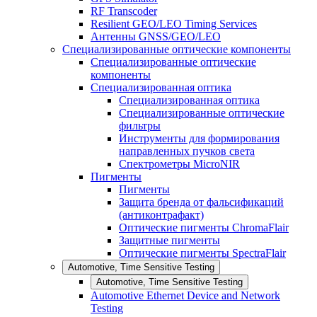
RF Transcoder
Resilient GEO/LEO Timing Services
Антенны GNSS/GEO/LEO
Специализированные оптические компоненты
Специализированные оптические
компоненты
Специализированная оптика
Специализированная оптика
Специализированные оптические
фильтры
Инструменты для формирования
направленных пучков света
Спектрометры MicroNIR
Пигменты
Пигменты
Защита бренда от фальсификаций
(антиконтрафакт)
Оптические пигменты ChromaFlair
Защитные пигменты
Оптические пигменты SpectraFlair
Automotive, Time Sensitive Testing
Automotive, Time Sensitive Testing
Automotive Ethernet Device and Network
Testing