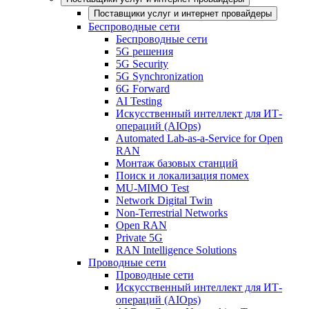
Поставщики услуг и интернет провайдеры
Беспроводные сети
Беспроводные сети
5G решения
5G Security
5G Synchronization
6G Forward
AI Testing
Искусственный интеллект для ИТ-
операций (AIOps)
Automated Lab-as-a-Service for Open
RAN
Монтаж базовых станций
Поиск и локализация помех
MU-MIMO Test
Network Digital Twin
Non-Terrestrial Networks
Open RAN
Private 5G
RAN Intelligence Solutions
Проводные сети
Проводные сети
Искусственный интеллект для ИТ-
операций (AIOps)