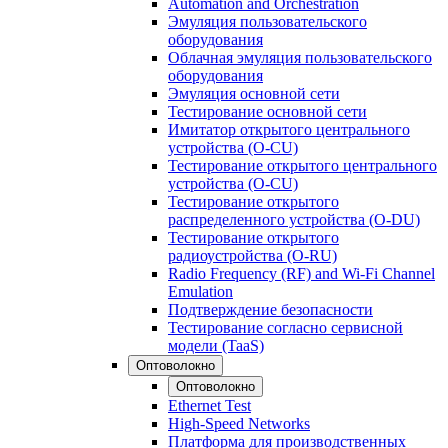
Automation and Orchestration
Эмуляция пользовательского
оборудования
Облачная эмуляция пользовательского
оборудования
Эмуляция основной сети
Тестирование основной сети
Имитатор открытого центрального
устройства (O-CU)
Тестирование открытого центрального
устройства (O-CU)
Тестирование открытого
распределенного устройства (O-DU)
Тестирование открытого
радиоустройства (O-RU)
Radio Frequency (RF) and Wi-Fi Channel
Emulation
Подтверждение безопасности
Тестирование согласно сервисной
модели (TaaS)
Оптоволокно
Оптоволокно
Ethernet Test
High-Speed Networks
Платформа для производственных