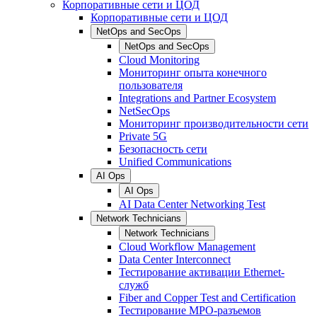
Корпоративные сети и ЦОД
Корпоративные сети и ЦОД
NetOps and SecOps
NetOps and SecOps
Cloud Monitoring
Мониторинг опыта конечного
пользователя
Integrations and Partner Ecosystem
NetSecOps
Мониторинг производительности сети
Private 5G
Безопасность сети
Unified Communications
AI Ops
AI Ops
AI Data Center Networking Test
Network Technicians
Network Technicians
Cloud Workflow Management
Data Center Interconnect
Тестирование активации Ethernet-
служб
Fiber and Copper Test and Certification
Тестирование МРО-разъемов