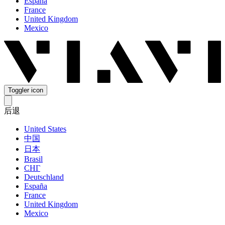
España
France
United Kingdom
Mexico
Toggler icon
后退
United States
中国
日本
Brasil
СНГ
Deutschland
España
France
United Kingdom
Mexico