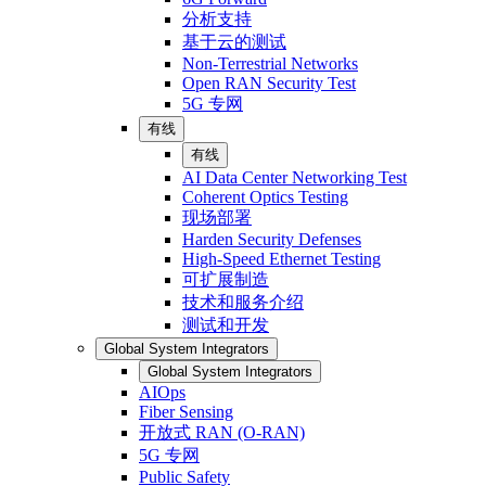
分析支持
基于云的测试
Non-Terrestrial Networks
Open RAN Security Test
5G 专网
有线
有线
AI Data Center Networking Test
Coherent Optics Testing
现场部署
Harden Security Defenses
High-Speed Ethernet Testing
可扩展制造
技术和服务介绍
测试和开发
Global System Integrators
Global System Integrators
AIOps
Fiber Sensing
开放式 RAN (O-RAN)
5G 专网
Public Safety