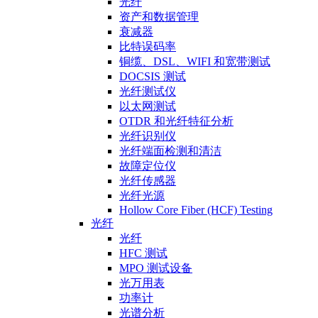
光纤
资产和数据管理
衰减器
比特误码率
铜缆、DSL、WIFI 和宽带测试
DOCSIS 测试
光纤测试仪
以太网测试
OTDR 和光纤特征分析
光纤识别仪
光纤端面检测和清洁
故障定位仪
光纤传感器
光纤光源
Hollow Core Fiber (HCF) Testing
光纤
光纤
HFC 测试
MPO 测试设备
光万用表
功率计
光谱分析