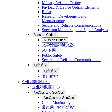
Military Aviation Testing
Payload & Device Optical Elements
Radar
Research, Development and
Manufacturing
Secure and Reliable Communications
Spectrum Monitoring and Signal Analysis
Mission-Critical
Mission-Critical
光学涂层和滤光器
5G 专网
Public Safety
Secure and Reliable Communications
航空航天
航空航天
通用航空
企业和数据中心
企业和数据中心
NetOps and SecOps
NetOps and SecOps
Cloud Monitoring
最终用户体验监控