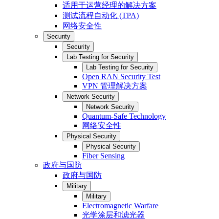
适用于运营经理的解决方案
测试流程自动化 (TPA)
网络安全性
Security
Security
Lab Testing for Security
Lab Testing for Security
Open RAN Security Test
VPN 管理解决方案
Network Security
Network Security
Quantum-Safe Technology
网络安全性
Physical Security
Physical Security
Fiber Sensing
政府与国防
政府与国防
Military
Military
Electromagnetic Warfare
光学涂层和滤光器