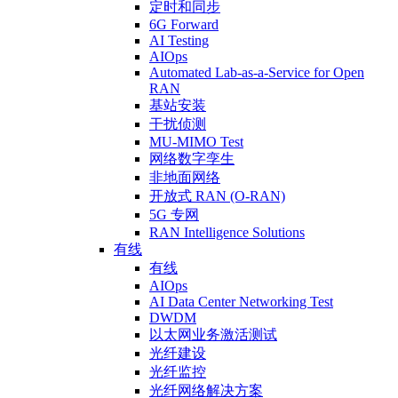
定时和同步
6G Forward
AI Testing
AIOps
Automated Lab-as-a-Service for Open
RAN
基站安装
干扰侦测
MU-MIMO Test
网络数字孪生
非地面网络
开放式 RAN (O-RAN)
5G 专网
RAN Intelligence Solutions
有线
有线
AIOps
AI Data Center Networking Test
DWDM
以太网业务激活测试
光纤建设
光纤监控
光纤网络解决方案