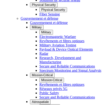
Solutions de sécurité réseau
Physical Security
Physical Security
Fiber Sensing
Gouvernement et défense
Gouvernement et défense
Military
Military
Electromagnetic Warfare
Revêtements et filtres optiques
Military Aviation Testing
Payload & Device Optical Elements
Radar
Research, Development and
Manufacturing
Secure and Reliable Communications
Spectrum Monitoring and Signal Analysis
Mission-Critical
Mission-Critical
Revêtements et filtres optiques
Réseaux privés 5G
Public Safety
Secure and Reliable Communications
Aérospatiale