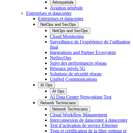
Aérospatiale
Aviation générale
Entreprises et datacenter
Entreprises et datacenter
NetOps and SecOps
NetOps and SecOps
Cloud Monitoring
Surveillance de l’expérience de l’utilisateur
final
Integrations and Partner Ecosystem
NetSecOps
Suivi des performances réseau
Réseaux privés 5G
Solutions de sécurité réseau
Unified Communications
AI Ops
AI Ops
AI Data Center Networking Test
Network Technicians
Network Technicians
Cloud Workflow Management
Interconnexion de datacenter à datacenter
Test d’activation de service Ethernet
Tests et certification de la fibre optique et