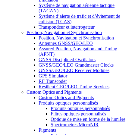
Système de navigation aérienne tactique
(TACAN)
Système d’alerte de trafic et d’évitement de
collision (TCAS)
Transpondeur et interrogateur
Position, Navigation et Synchronisation
Position, Navigation et Synchronisation
Antennes GNSS/GEO/LEO
Assured Position, Navigation and Timing
(APNT)
GNSS Disciplined Oscillators
GNSS/GEO/LEO Grandmaster Clocks
GNSS/GEO/LEO Receiver Modules
GPS Simulator
RF Transcoder
Resilient GEO/LEO Timing Services
Custom Optics and Pigments
Custom Optics and Pigments
Produits optiques personnalisés
Produits optiques personnalisés
Filtres optiques personnalisés
Optique de mise en forme de la lumière
Spectromètres MicroNIR
Pigments