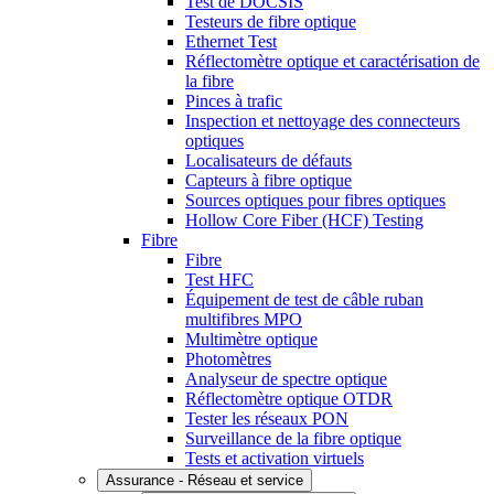
Test de DOCSIS
Testeurs de fibre optique
Ethernet Test
Réflectomètre optique et caractérisation de
la fibre
Pinces à trafic
Inspection et nettoyage des connecteurs
optiques
Localisateurs de défauts
Capteurs à fibre optique
Sources optiques pour fibres optiques
Hollow Core Fiber (HCF) Testing
Fibre
Fibre
Test HFC
Équipement de test de câble ruban
multifibres MPO
Multimètre optique
Photomètres
Analyseur de spectre optique
Réflectomètre optique OTDR
Tester les réseaux PON
Surveillance de la fibre optique
Tests et activation virtuels
Assurance - Réseau et service