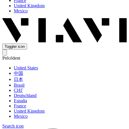
France
United Kingdom
Mexico
Toggler icon
Précédent
United States
中国
日本
Brasil
СНГ
Deutschland
España
France
United Kingdom
Mexico
Search icon