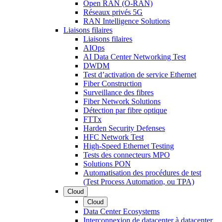
Open RAN (O-RAN)
Réseaux privés 5G
RAN Intelligence Solutions
Liaisons filaires
Liaisons filaires
AIOps
AI Data Center Networking Test
DWDM
Test d’activation de service Ethernet
Fiber Construction
Surveillance des fibres
Fiber Network Solutions
Détection par fibre optique
FTTx
Harden Security Defenses
HFC Network Test
High-Speed Ethernet Testing
Tests des connecteurs MPO
Solutions PON
Automatisation des procédures de test
(Test Process Automation, ou TPA)
Cloud
Cloud
Data Center Ecosystems
Interconnexion de datacenter à datacenter