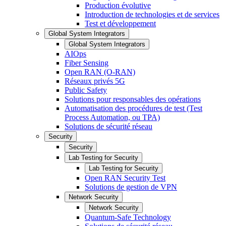
Production évolutive
Introduction de technologies et de services
Test et développement
Global System Integrators
Global System Integrators
AIOps
Fiber Sensing
Open RAN (O-RAN)
Réseaux privés 5G
Public Safety
Solutions pour responsables des opérations
Automatisation des procédures de test (Test
Process Automation, ou TPA)
Solutions de sécurité réseau
Security
Security
Lab Testing for Security
Lab Testing for Security
Open RAN Security Test
Solutions de gestion de VPN
Network Security
Network Security
Quantum-Safe Technology