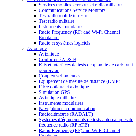
Services mobiles terrestres et radio militaires
Communications Service Monitors
Test radio mobile terrestre
Test radio militaire
Instruments modulaires
Radio Frequency (RF) and Wi-Fi Channel
Emulation
Radio et systèmes logiciels
Avionique
Avionique
Conformité ADS-B
Kits et interfaces de tests de quantité de carburant
pour avion
Coupleurs d’antennes
Équipement de mesure de distance (DME)
Fibre optique et avionique
Simulation GPS
Avionique militaire
Instruments modulaires
Navigation et communication
Radioaltimètres (RADALT)
Systèmes d’équipements de tests automatiques de
fréquence radio (RF ATE)
Radio Frequency (RF) and Wi-Fi Channel
Emulation