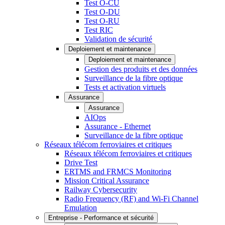
Test O-CU
Test O-DU
Test O-RU
Test RIC
Validation de sécurité
Deploiement et maintenance
Deploiement et maintenance
Gestion des produits et des données
Surveillance de la fibre optique
Tests et activation virtuels
Assurance
Assurance
AIOps
Assurance - Ethernet
Surveillance de la fibre optique
Réseaux télécom ferroviaires et critiques
Réseaux télécom ferroviaires et critiques
Drive Test
ERTMS and FRMCS Monitoring
Mission Critical Assurance
Railway Cybersecurity
Radio Frequency (RF) and Wi-Fi Channel
Emulation
Entreprise - Performance et sécurité