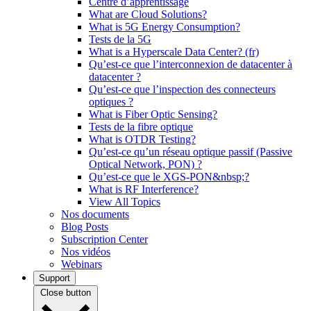
Centre d’apprentissage
What are Cloud Solutions?
What is 5G Energy Consumption?
Tests de la 5G
What is a Hyperscale Data Center? (fr)
Qu’est-ce que l’interconnexion de datacenter à
datacenter ?
Qu’est-ce que l’inspection des connecteurs
optiques ?
What is Fiber Optic Sensing?
Tests de la fibre optique
What is OTDR Testing?
Qu’est-ce qu’un réseau optique passif (Passive
Optical Network, PON) ?
Qu’est-ce que le XGS-PON&nbsp;?
What is RF Interference?
View All Topics
Nos documents
Blog Posts
Subscription Center
Nos vidéos
Webinars
Support
Close button