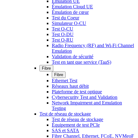
Émulation UE
Émulation Cloud UE
Émulation de cœur
Test du Coeur
Simulateur O-CU
Test O-CU
Test O-DU
Test O-RU
Radio Frequency (RF) and Wi-Fi Channel
Emulation
Validation de sécurité
Test en tant que service (TaaS)
Fibre
Fibre
Ethernet Test
Réseaux haut débit
Plateforme de test optique
Cybersecurity Test and Validation
Network Impairment and Emulation
Testing
Test de réseau de stockage
Test de réseau de stockage
Équipement de test PCIe
SAS et SATA
Fibre Channel, Ethernet, FCoE, NVMeoF