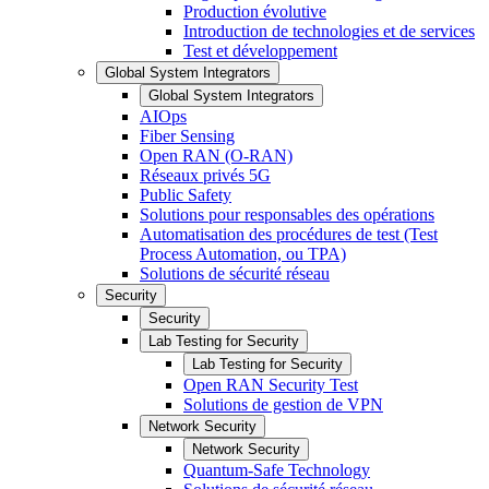
Production évolutive
Introduction de technologies et de services
Test et développement
Global System Integrators
Global System Integrators
AIOps
Fiber Sensing
Open RAN (O-RAN)
Réseaux privés 5G
Public Safety
Solutions pour responsables des opérations
Automatisation des procédures de test (Test
Process Automation, ou TPA)
Solutions de sécurité réseau
Security
Security
Lab Testing for Security
Lab Testing for Security
Open RAN Security Test
Solutions de gestion de VPN
Network Security
Network Security
Quantum-Safe Technology