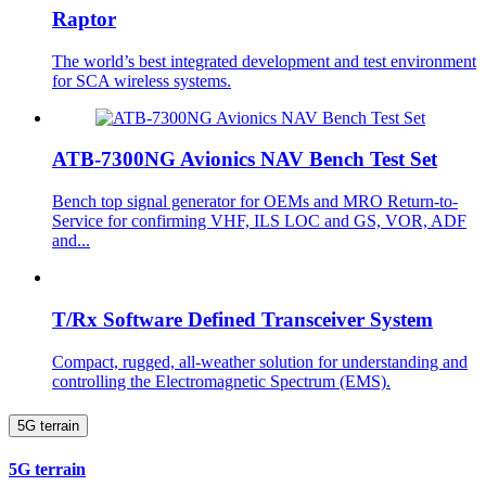
Raptor
The world’s best integrated development and test environment
for SCA wireless systems.
ATB-7300NG Avionics NAV Bench Test Set
Bench top signal generator for OEMs and MRO Return-to-
Service for confirming VHF, ILS LOC and GS, VOR, ADF
and...
T/Rx Software Defined Transceiver System
Compact, rugged, all-weather solution for understanding and
controlling the Electromagnetic Spectrum (EMS).
5G terrain
5G terrain