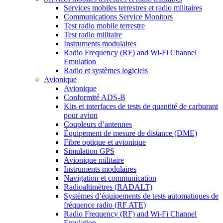
Services mobiles terrestres et radio militaires
Communications Service Monitors
Test radio mobile terrestre
Test radio militaire
Instruments modulaires
Radio Frequency (RF) and Wi-Fi Channel
Emulation
Radio et systèmes logiciels
Avionique
Avionique
Conformité ADS-B
Kits et interfaces de tests de quantité de carburant
pour avion
Coupleurs d’antennes
Équipement de mesure de distance (DME)
Fibre optique et avionique
Simulation GPS
Avionique militaire
Instruments modulaires
Navigation et communication
Radioaltimètres (RADALT)
Systèmes d’équipements de tests automatiques de
fréquence radio (RF ATE)
Radio Frequency (RF) and Wi-Fi Channel
Emulation