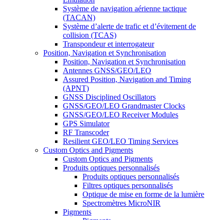
Système de navigation aérienne tactique
(TACAN)
Système d’alerte de trafic et d’évitement de
collision (TCAS)
Transpondeur et interrogateur
Position, Navigation et Synchronisation
Position, Navigation et Synchronisation
Antennes GNSS/GEO/LEO
Assured Position, Navigation and Timing
(APNT)
GNSS Disciplined Oscillators
GNSS/GEO/LEO Grandmaster Clocks
GNSS/GEO/LEO Receiver Modules
GPS Simulator
RF Transcoder
Resilient GEO/LEO Timing Services
Custom Optics and Pigments
Custom Optics and Pigments
Produits optiques personnalisés
Produits optiques personnalisés
Filtres optiques personnalisés
Optique de mise en forme de la lumière
Spectromètres MicroNIR
Pigments