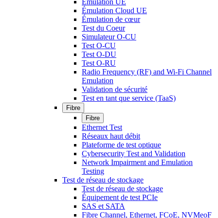
Émulation UE
Émulation Cloud UE
Émulation de cœur
Test du Coeur
Simulateur O-CU
Test O-CU
Test O-DU
Test O-RU
Radio Frequency (RF) and Wi-Fi Channel
Emulation
Validation de sécurité
Test en tant que service (TaaS)
Fibre
Fibre
Ethernet Test
Réseaux haut débit
Plateforme de test optique
Cybersecurity Test and Validation
Network Impairment and Emulation
Testing
Test de réseau de stockage
Test de réseau de stockage
Équipement de test PCIe
SAS et SATA
Fibre Channel, Ethernet, FCoE, NVMeoF