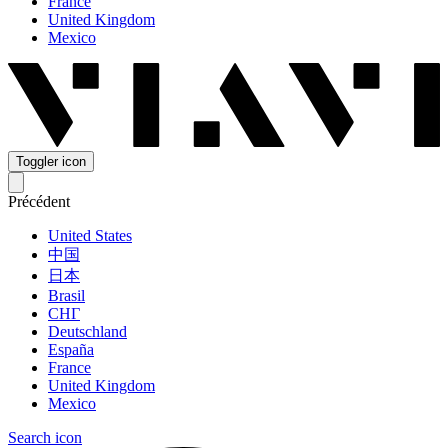
France
United Kingdom
Mexico
Toggler icon
Précédent
United States
中国
日本
Brasil
СНГ
Deutschland
España
France
United Kingdom
Mexico
Search icon