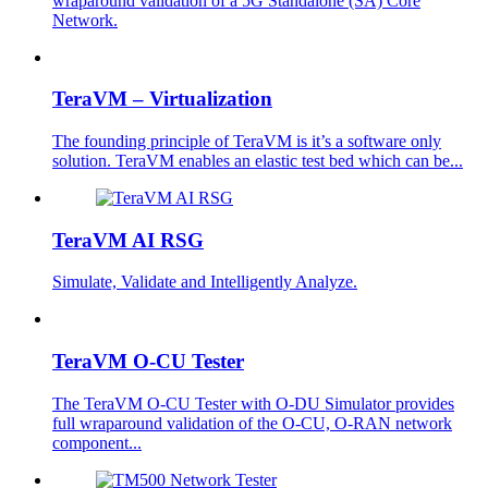
wraparound validation of a 5G Standalone (SA) Core
Network.
TeraVM – Virtualization
The founding principle of TeraVM is it’s a software only
solution. TeraVM enables an elastic test bed which can be...
TeraVM AI RSG
Simulate, Validate and Intelligently Analyze.
TeraVM O-CU Tester
The TeraVM O-CU Tester with O-DU Simulator provides
full wraparound validation of the O-CU, O-RAN network
component...