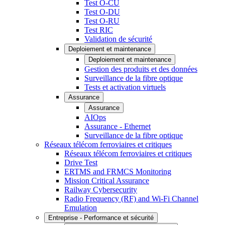
Test O-CU
Test O-DU
Test O-RU
Test RIC
Validation de sécurité
Deploiement et maintenance
Deploiement et maintenance
Gestion des produits et des données
Surveillance de la fibre optique
Tests et activation virtuels
Assurance
Assurance
AIOps
Assurance - Ethernet
Surveillance de la fibre optique
Réseaux télécom ferroviaires et critiques
Réseaux télécom ferroviaires et critiques
Drive Test
ERTMS and FRMCS Monitoring
Mission Critical Assurance
Railway Cybersecurity
Radio Frequency (RF) and Wi-Fi Channel
Emulation
Entreprise - Performance et sécurité