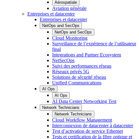
Aérospatiale
Aviation générale
Entreprises et datacenter
Entreprises et datacenter
NetOps and SecOps
NetOps and SecOps
Cloud Monitoring
Surveillance de l’expérience de l’utilisateur
final
Integrations and Partner Ecosystem
NetSecOps
Suivi des performances réseau
Réseaux privés 5G
Solutions de sécurité réseau
Unified Communications
AI Ops
AI Ops
AI Data Center Networking Test
Network Technicians
Network Technicians
Cloud Workflow Management
Interconnexion de datacenter à datacenter
Test d’activation de service Ethernet
Tests et certification de la fibre optique et