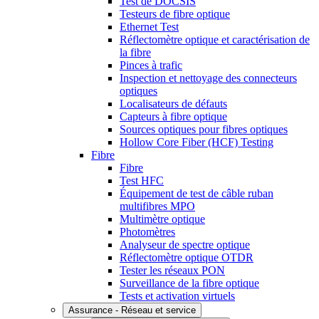
Test de DOCSIS
Testeurs de fibre optique
Ethernet Test
Réflectomètre optique et caractérisation de
la fibre
Pinces à trafic
Inspection et nettoyage des connecteurs
optiques
Localisateurs de défauts
Capteurs à fibre optique
Sources optiques pour fibres optiques
Hollow Core Fiber (HCF) Testing
Fibre
Fibre
Test HFC
Équipement de test de câble ruban
multifibres MPO
Multimètre optique
Photomètres
Analyseur de spectre optique
Réflectomètre optique OTDR
Tester les réseaux PON
Surveillance de la fibre optique
Tests et activation virtuels
Assurance - Réseau et service