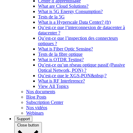
Centre d’apprentissage
What are Cloud Solutions?
What is 5G Energy Consumption?
Tests de la 5G
What is a Hyperscale Data Center? (fr)
Qu’est-ce que l’interconnexion de datacenter à
datacenter ?
Qu’est-ce que l’inspection des connecteurs
optiques ?
What is Fiber Optic Sensing?
Tests de la fibre optique
What is OTDR Testing?
Qu’est-ce qu’un réseau optique passif (Passive
Optical Network, PON) ?
Qu’est-ce que le XGS-PON&nbsp;?
What is RF Interference?
View All Topics
Nos documents
Blog Posts
Subscription Center
Nos vidéos
Webinars
Support
Close button