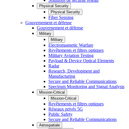
Solutions de sécurité réseau
Physical Security
Physical Security
Fiber Sensing
Gouvernement et défense
Gouvernement et défense
Military
Military
Electromagnetic Warfare
Revêtements et filtres optiques
Military Aviation Testing
Payload & Device Optical Elements
Radar
Research, Development and
Manufacturing
Secure and Reliable Communications
Spectrum Monitoring and Signal Analysis
Mission-Critical
Mission-Critical
Revêtements et filtres optiques
Réseaux privés 5G
Public Safety
Secure and Reliable Communications
Aérospatiale