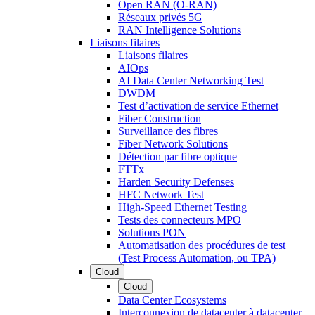
Open RAN (O-RAN)
Réseaux privés 5G
RAN Intelligence Solutions
Liaisons filaires
Liaisons filaires
AIOps
AI Data Center Networking Test
DWDM
Test d’activation de service Ethernet
Fiber Construction
Surveillance des fibres
Fiber Network Solutions
Détection par fibre optique
FTTx
Harden Security Defenses
HFC Network Test
High-Speed Ethernet Testing
Tests des connecteurs MPO
Solutions PON
Automatisation des procédures de test
(Test Process Automation, ou TPA)
Cloud
Cloud
Data Center Ecosystems
Interconnexion de datacenter à datacenter