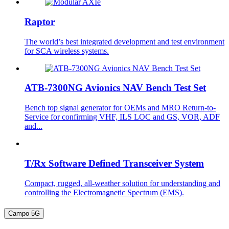
Raptor
The world’s best integrated development and test environment
for SCA wireless systems.
ATB-7300NG Avionics NAV Bench Test Set
Bench top signal generator for OEMs and MRO Return-to-
Service for confirming VHF, ILS LOC and GS, VOR, ADF
and...
T/Rx Software Defined Transceiver System
Compact, rugged, all-weather solution for understanding and
controlling the Electromagnetic Spectrum (EMS).
Campo 5G