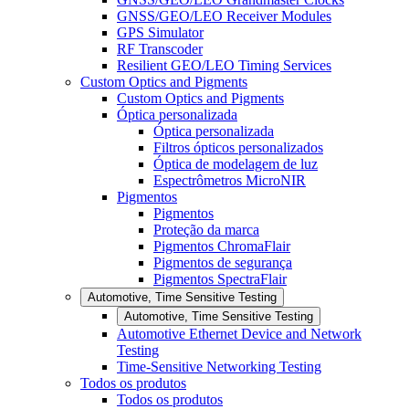
GNSS/GEO/LEO Receiver Modules
GPS Simulator
RF Transcoder
Resilient GEO/LEO Timing Services
Custom Optics and Pigments
Custom Optics and Pigments
Óptica personalizada
Óptica personalizada
Filtros ópticos personalizados
Óptica de modelagem de luz
Espectrômetros MicroNIR
Pigmentos
Pigmentos
Proteção da marca
Pigmentos ChromaFlair
Pigmentos de segurança
Pigmentos SpectraFlair
Automotive, Time Sensitive Testing
Automotive, Time Sensitive Testing
Automotive Ethernet Device and Network
Testing
Time-Sensitive Networking Testing
Todos os produtos
Todos os produtos