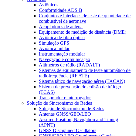
Aviônicos
Conformidade ADS-B
Conjuntos e interfaces de teste de quantidade de
combustível de aeronave
Acopladores de antena
Equipamento de medição de distância (DME)
Aviônica de fibra óptica
Simulação GPS
Aviônica militar
Instrumentação modular
Navegação e comunicação
Altímetros de rádio (RADALT)
Sistemas de equipamento de teste automático de
radiofrequência (RF ATE)
Sistema tático de navegação aérea (TACAN)
Sistema de prevenção de colisão de tráfego
(TCAS)
Transponder e interrogador
Solução de Sincronismo de Redes
Solução de Sincronismo de Redes
Antenas GNSS/GEO/LEO
Assured Position, Navigation and Timing
(APNT)
GNSS Disciplined Oscillators
GNSS/GEO/LEO Grandmaster Clocks