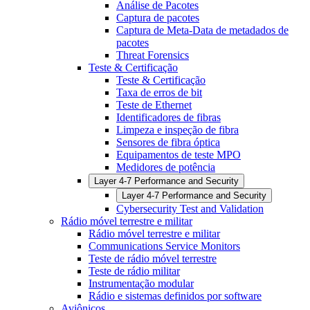
Análise de Pacotes
Captura de pacotes
Captura de Meta-Data de metadados de
pacotes
Threat Forensics
Teste & Certificação
Teste & Certificação
Taxa de erros de bit
Teste de Ethernet
Identificadores de fibras
Limpeza e inspeção de fibra
Sensores de fibra óptica
Equipamentos de teste MPO
Medidores de potência
Layer 4-7 Performance and Security
Layer 4-7 Performance and Security
Cybersecurity Test and Validation
Rádio móvel terrestre e militar
Rádio móvel terrestre e militar
Communications Service Monitors
Teste de rádio móvel terrestre
Teste de rádio militar
Instrumentação modular
Rádio e sistemas definidos por software
Aviônicos