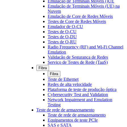
Emulação de Terminais Móveis ()UE
Emulação de Terminais Móveis (UE) na
Nuvem
Emulação de Core de Redes Móveis
Testes de Core de Redes Móveis
Emulador de O-CU
Testes de O-CU
Testes de O-DU
Testes de O-RU
Radio Frequency (RF) and Wi-Fi Channel
Emulation
Validação de Segurança de Redes
Serviço de Testes de Rede (TaaS)
Fibra
Fibra
Teste de Ethernet
Redes de alta velocidade
Plataforma de teste de produção óptica
Cybersecurity Test and Validation
Network Impairment and Emulation
Testing
Teste de rede de armazenamento
Teste de rede de armazenamento
Equipamentos de teste PCIe
SAS e SATA