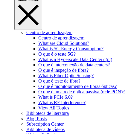
Centro de aprendizagem
Centro de aprendizagem
What are Cloud Solutions?
What is 5G Energy Consumption?
O que é o teste 5G?
What is a Hyperscale Data Center? (pt)
O que é interconexão de data centers?
O que é inspeção de fibra?
What is Fiber Optic Sensing?
O que é teste de fibra?
O que é monitoramento de fibras ópticas?
O que é uma rede óptica passiva (rede PON)?
What is PCIe 6.0?
What is RF Interference?
View All Topics
Biblioteca de literatura
Blog Posts
Subscription Center
Biblioteca de vídeos