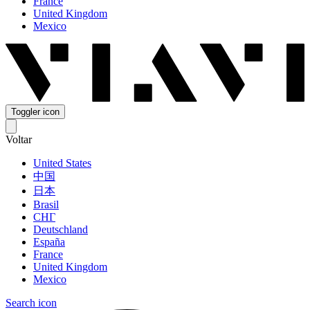
France
United Kingdom
Mexico
Toggler icon
Voltar
United States
中国
日本
Brasil
СНГ
Deutschland
España
France
United Kingdom
Mexico
Search icon