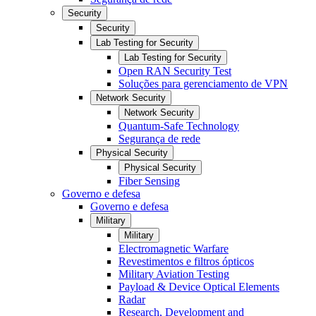
Security
Security
Lab Testing for Security
Lab Testing for Security
Open RAN Security Test
Soluções para gerenciamento de VPN
Network Security
Network Security
Quantum-Safe Technology
Segurança de rede
Physical Security
Physical Security
Fiber Sensing
Governo e defesa
Governo e defesa
Military
Military
Electromagnetic Warfare
Revestimentos e filtros ópticos
Military Aviation Testing
Payload & Device Optical Elements
Radar
Research, Development and