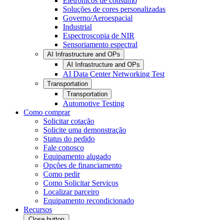
Eletrônicos de consumo
Soluções de cores personalizadas
Governo/Aeroespacial
Industrial
Espectroscopia de NIR
Sensoriamento espectral
AI Infrastructure and OPs
AI Infrastructure and OPs
AI Data Center Networking Test
Transportation
Transportation
Automotive Testing
Como comprar
Solicitar cotação
Solicite uma demonstração
Status do pedido
Fale conosco
Equipamento alugado
Opções de financiamento
Como pedir
Como Solicitar Serviços
Localizar parceiro
Equipamento recondicionado
Recursos
Close button