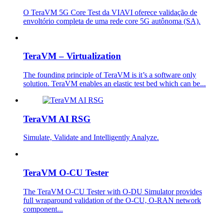
O TeraVM 5G Core Test da VIAVI oferece validação de
envoltório completa de uma rede core 5G autônoma (SA).
TeraVM – Virtualization
The founding principle of TeraVM is it’s a software only
solution. TeraVM enables an elastic test bed which can be...
TeraVM AI RSG
Simulate, Validate and Intelligently Analyze.
TeraVM O-CU Tester
The TeraVM O-CU Tester with O-DU Simulator provides
full wraparound validation of the O-CU, O-RAN network
component...