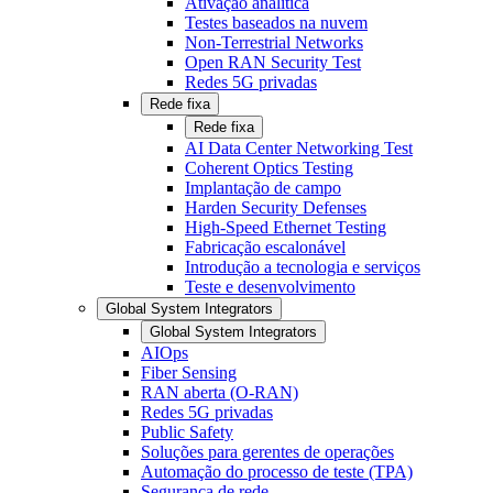
Ativação analítica
Testes baseados na nuvem
Non-Terrestrial Networks
Open RAN Security Test
Redes 5G privadas
Rede fixa
Rede fixa
AI Data Center Networking Test
Coherent Optics Testing
Implantação de campo
Harden Security Defenses
High-Speed Ethernet Testing
Fabricação escalonável
Introdução a tecnologia e serviços
Teste e desenvolvimento
Global System Integrators
Global System Integrators
AIOps
Fiber Sensing
RAN aberta (O-RAN)
Redes 5G privadas
Public Safety
Soluções para gerentes de operações
Automação do processo de teste (TPA)
Segurança de rede