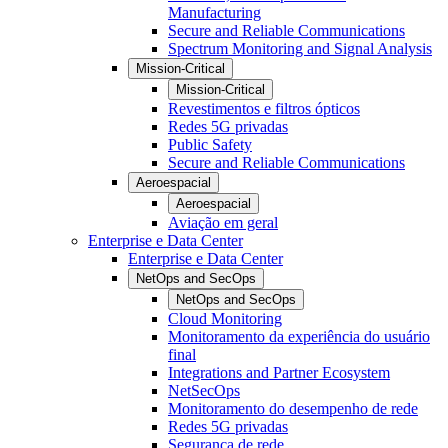
Manufacturing
Secure and Reliable Communications
Spectrum Monitoring and Signal Analysis
Mission-Critical
Mission-Critical
Revestimentos e filtros ópticos
Redes 5G privadas
Public Safety
Secure and Reliable Communications
Aeroespacial
Aeroespacial
Aviação em geral
Enterprise e Data Center
Enterprise e Data Center
NetOps and SecOps
NetOps and SecOps
Cloud Monitoring
Monitoramento da experiência do usuário
final
Integrations and Partner Ecosystem
NetSecOps
Monitoramento do desempenho de rede
Redes 5G privadas
Segurança de rede