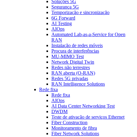
Soluções 5G
Segurança 5G
Temporização e sincronização
6G Forward
AI Testing
AIOps
Automated Lab-as-a-Service for Open
RAN
Instalação de redes móveis
Procura de interferências
MU-MIMO Test
Network Digital Twin
Redes não terrestres
RAN aberta (O-RAN)
Redes 5G privadas
RAN Intelligence Solutions
Rede fixa
Rede fixa
AIOps
AI Data Center Networking Test
DWDM
Teste de ativação de serviços Ethernet
Fiber Construction
Monitoramento de fibra
Fiber Network Solutions