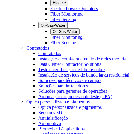
Electric
Electric Power Operators
Fiber Monitoring
Fiber Sensing
Oil-Gas-Water
Oil-Gas-Water
Fiber Monitoring
Fiber Sensing
Contratados
Contratados
Instalação e comissionamento de redes móveis
Data Center Contractor Solutions
Teste e certificação de fibra e cobre
Instalação de serviços de banda larga residencial
Soluções para técnicos de campo
Soluções para instaladores
Soluções para gerentes de operações
Automação do processo de teste (TPA)
Óptica personalizada e pigmentos
Óptica personalizada e pigmentos
Sensores 3D
Antifalsificação
Automotivo
Biomedical Applications