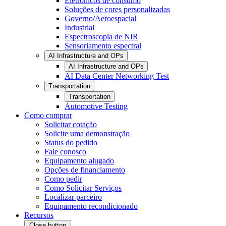
Eletrônicos de consumo
Soluções de cores personalizadas
Governo/Aeroespacial
Industrial
Espectroscopia de NIR
Sensoriamento espectral
AI Infrastructure and OPs
AI Infrastructure and OPs
AI Data Center Networking Test
Transportation
Transportation
Automotive Testing
Como comprar
Solicitar cotação
Solicite uma demonstração
Status do pedido
Fale conosco
Equipamento alugado
Opções de financiamento
Como pedir
Como Solicitar Serviços
Localizar parceiro
Equipamento recondicionado
Recursos
Close button