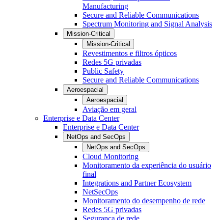
Manufacturing
Secure and Reliable Communications
Spectrum Monitoring and Signal Analysis
Mission-Critical
Mission-Critical
Revestimentos e filtros ópticos
Redes 5G privadas
Public Safety
Secure and Reliable Communications
Aeroespacial
Aeroespacial
Aviação em geral
Enterprise e Data Center
Enterprise e Data Center
NetOps and SecOps
NetOps and SecOps
Cloud Monitoring
Monitoramento da experiência do usuário
final
Integrations and Partner Ecosystem
NetSecOps
Monitoramento do desempenho de rede
Redes 5G privadas
Segurança de rede