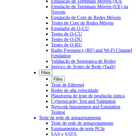
Emulação de Terminais Móveis ()UE
Emulação de Terminais Móveis (UE) na
Nuvem
Emulação de Core de Redes Móveis
Testes de Core de Redes Móveis
Emulador de O-CU
Testes de O-CU
Testes de O-DU
Testes de O-RU
Radio Frequency (RF) and Wi-Fi Channel
Emulation
Validação de Segurança de Redes
Serviço de Testes de Rede (TaaS)
Fibra
Fibra
Teste de Ethernet
Redes de alta velocidade
Plataforma de teste de produção óptica
Cybersecurity Test and Validation
Network Impairment and Emulation
Testing
Teste de rede de armazenamento
Teste de rede de armazenamento
Equipamentos de teste PCIe
SAS e SATA