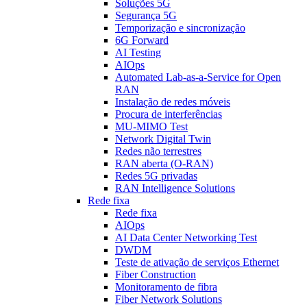
Soluções 5G
Segurança 5G
Temporização e sincronização
6G Forward
AI Testing
AIOps
Automated Lab-as-a-Service for Open
RAN
Instalação de redes móveis
Procura de interferências
MU-MIMO Test
Network Digital Twin
Redes não terrestres
RAN aberta (O-RAN)
Redes 5G privadas
RAN Intelligence Solutions
Rede fixa
Rede fixa
AIOps
AI Data Center Networking Test
DWDM
Teste de ativação de serviços Ethernet
Fiber Construction
Monitoramento de fibra
Fiber Network Solutions