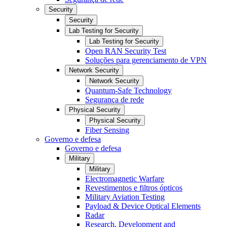
Security
Security
Lab Testing for Security
Lab Testing for Security
Open RAN Security Test
Soluções para gerenciamento de VPN
Network Security
Network Security
Quantum-Safe Technology
Segurança de rede
Physical Security
Physical Security
Fiber Sensing
Governo e defesa
Governo e defesa
Military
Military
Electromagnetic Warfare
Revestimentos e filtros ópticos
Military Aviation Testing
Payload & Device Optical Elements
Radar
Research, Development and