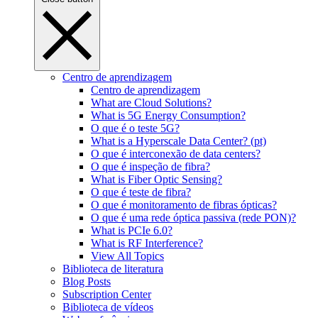
Centro de aprendizagem
Centro de aprendizagem
What are Cloud Solutions?
What is 5G Energy Consumption?
O que é o teste 5G?
What is a Hyperscale Data Center? (pt)
O que é interconexão de data centers?
O que é inspeção de fibra?
What is Fiber Optic Sensing?
O que é teste de fibra?
O que é monitoramento de fibras ópticas?
O que é uma rede óptica passiva (rede PON)?
What is PCIe 6.0?
What is RF Interference?
View All Topics
Biblioteca de literatura
Blog Posts
Subscription Center
Biblioteca de vídeos