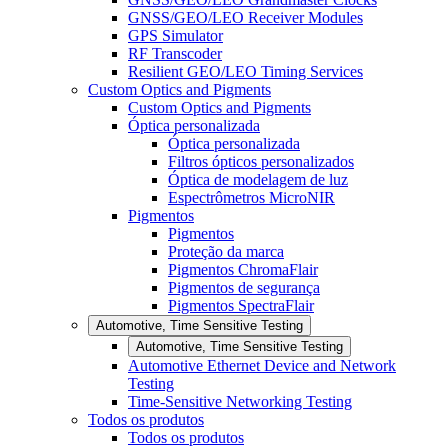
GNSS/GEO/LEO Receiver Modules
GPS Simulator
RF Transcoder
Resilient GEO/LEO Timing Services
Custom Optics and Pigments
Custom Optics and Pigments
Óptica personalizada
Óptica personalizada
Filtros ópticos personalizados
Óptica de modelagem de luz
Espectrômetros MicroNIR
Pigmentos
Pigmentos
Proteção da marca
Pigmentos ChromaFlair
Pigmentos de segurança
Pigmentos SpectraFlair
Automotive, Time Sensitive Testing
Automotive, Time Sensitive Testing
Automotive Ethernet Device and Network
Testing
Time-Sensitive Networking Testing
Todos os produtos
Todos os produtos