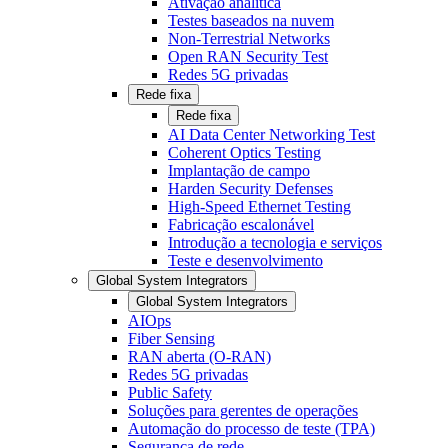
Ativação analítica
Testes baseados na nuvem
Non-Terrestrial Networks
Open RAN Security Test
Redes 5G privadas
Rede fixa
Rede fixa
AI Data Center Networking Test
Coherent Optics Testing
Implantação de campo
Harden Security Defenses
High-Speed Ethernet Testing
Fabricação escalonável
Introdução a tecnologia e serviços
Teste e desenvolvimento
Global System Integrators
Global System Integrators
AIOps
Fiber Sensing
RAN aberta (O-RAN)
Redes 5G privadas
Public Safety
Soluções para gerentes de operações
Automação do processo de teste (TPA)
Segurança de rede