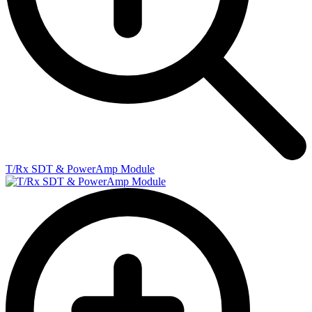
T/Rx SDT & PowerAmp Module