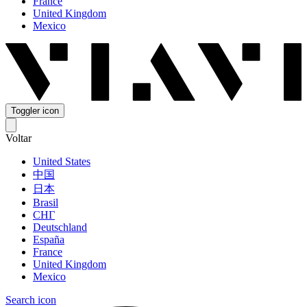
France
United Kingdom
Mexico
Toggler icon
Voltar
United States
中国
日本
Brasil
СНГ
Deutschland
España
France
United Kingdom
Mexico
Search icon