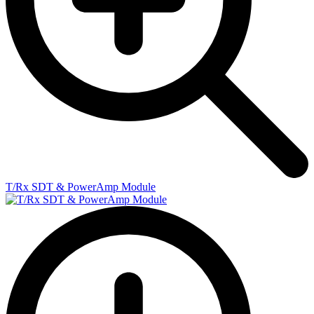
T/Rx SDT & PowerAmp Module