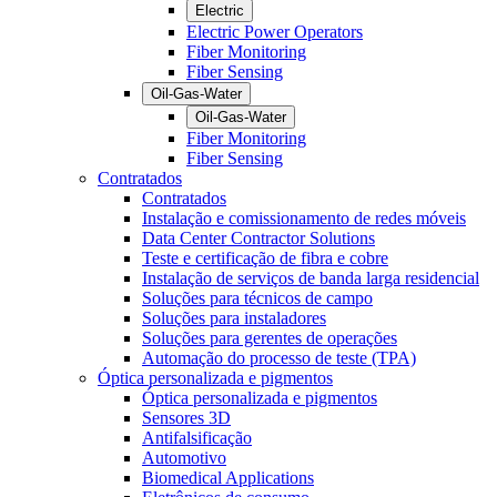
Electric
Electric Power Operators
Fiber Monitoring
Fiber Sensing
Oil-Gas-Water
Oil-Gas-Water
Fiber Monitoring
Fiber Sensing
Contratados
Contratados
Instalação e comissionamento de redes móveis
Data Center Contractor Solutions
Teste e certificação de fibra e cobre
Instalação de serviços de banda larga residencial
Soluções para técnicos de campo
Soluções para instaladores
Soluções para gerentes de operações
Automação do processo de teste (TPA)
Óptica personalizada e pigmentos
Óptica personalizada e pigmentos
Sensores 3D
Antifalsificação
Automotivo
Biomedical Applications