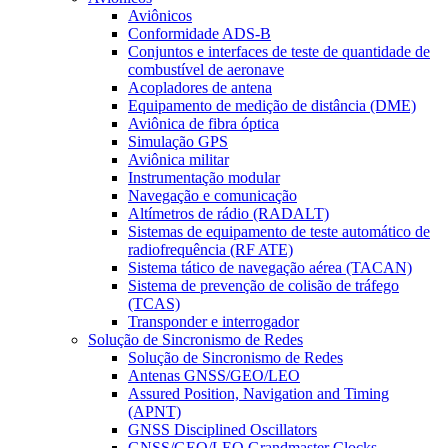
Aviônicos
Conformidade ADS-B
Conjuntos e interfaces de teste de quantidade de
combustível de aeronave
Acopladores de antena
Equipamento de medição de distância (DME)
Aviônica de fibra óptica
Simulação GPS
Aviônica militar
Instrumentação modular
Navegação e comunicação
Altímetros de rádio (RADALT)
Sistemas de equipamento de teste automático de
radiofrequência (RF ATE)
Sistema tático de navegação aérea (TACAN)
Sistema de prevenção de colisão de tráfego
(TCAS)
Transponder e interrogador
Solução de Sincronismo de Redes
Solução de Sincronismo de Redes
Antenas GNSS/GEO/LEO
Assured Position, Navigation and Timing
(APNT)
GNSS Disciplined Oscillators
GNSS/GEO/LEO Grandmaster Clocks