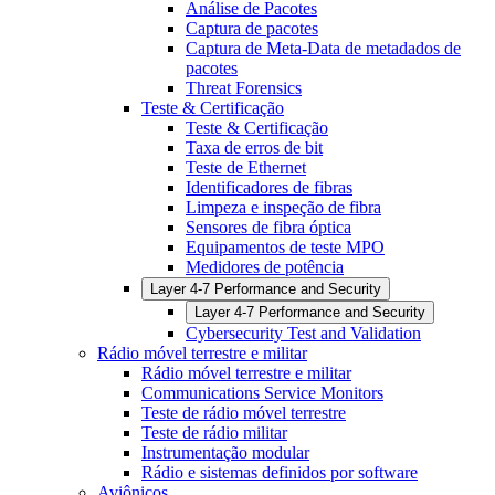
Análise de Pacotes
Captura de pacotes
Captura de Meta-Data de metadados de
pacotes
Threat Forensics
Teste & Certificação
Teste & Certificação
Taxa de erros de bit
Teste de Ethernet
Identificadores de fibras
Limpeza e inspeção de fibra
Sensores de fibra óptica
Equipamentos de teste MPO
Medidores de potência
Layer 4-7 Performance and Security
Layer 4-7 Performance and Security
Cybersecurity Test and Validation
Rádio móvel terrestre e militar
Rádio móvel terrestre e militar
Communications Service Monitors
Teste de rádio móvel terrestre
Teste de rádio militar
Instrumentação modular
Rádio e sistemas definidos por software
Aviônicos