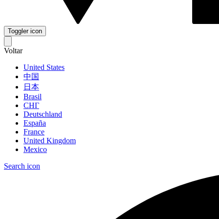
Toggler icon
Voltar
United States
中国
日本
Brasil
СНГ
Deutschland
España
France
United Kingdom
Mexico
Search icon