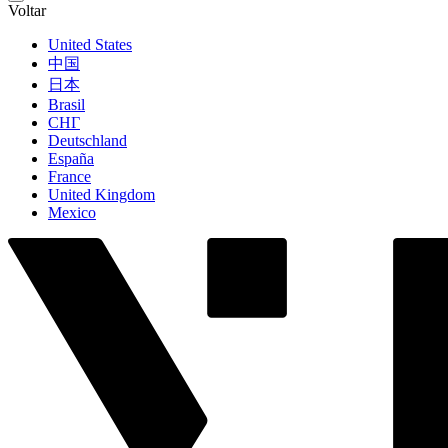
Voltar
United States
中国
日本
Brasil
СНГ
Deutschland
España
France
United Kingdom
Mexico