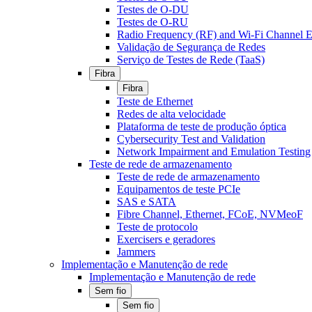
Testes de O-DU
Testes de O-RU
Radio Frequency (RF) and Wi-Fi Channel E
Validação de Segurança de Redes
Serviço de Testes de Rede (TaaS)
Fibra
Fibra
Teste de Ethernet
Redes de alta velocidade
Plataforma de teste de produção óptica
Cybersecurity Test and Validation
Network Impairment and Emulation Testing
Teste de rede de armazenamento
Teste de rede de armazenamento
Equipamentos de teste PCIe
SAS e SATA
Fibre Channel, Ethernet, FCoE, NVMeoF
Teste de protocolo
Exercisers e geradores
Jammers
Implementação e Manutenção de rede
Implementação e Manutenção de rede
Sem fio
Sem fio