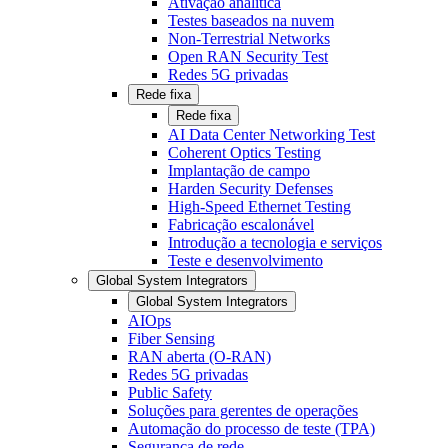
Ativação analítica
Testes baseados na nuvem
Non-Terrestrial Networks
Open RAN Security Test
Redes 5G privadas
Rede fixa
Rede fixa
AI Data Center Networking Test
Coherent Optics Testing
Implantação de campo
Harden Security Defenses
High-Speed Ethernet Testing
Fabricação escalonável
Introdução a tecnologia e serviços
Teste e desenvolvimento
Global System Integrators
Global System Integrators
AIOps
Fiber Sensing
RAN aberta (O-RAN)
Redes 5G privadas
Public Safety
Soluções para gerentes de operações
Automação do processo de teste (TPA)
Segurança de rede