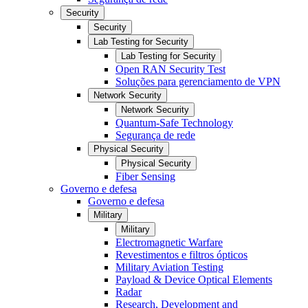
Security
Security
Lab Testing for Security
Lab Testing for Security
Open RAN Security Test
Soluções para gerenciamento de VPN
Network Security
Network Security
Quantum-Safe Technology
Segurança de rede
Physical Security
Physical Security
Fiber Sensing
Governo e defesa
Governo e defesa
Military
Military
Electromagnetic Warfare
Revestimentos e filtros ópticos
Military Aviation Testing
Payload & Device Optical Elements
Radar
Research, Development and