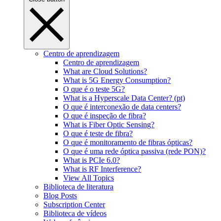
Centro de aprendizagem
Centro de aprendizagem
What are Cloud Solutions?
What is 5G Energy Consumption?
O que é o teste 5G?
What is a Hyperscale Data Center? (pt)
O que é interconexão de data centers?
O que é inspeção de fibra?
What is Fiber Optic Sensing?
O que é teste de fibra?
O que é monitoramento de fibras ópticas?
O que é uma rede óptica passiva (rede PON)?
What is PCIe 6.0?
What is RF Interference?
View All Topics
Biblioteca de literatura
Blog Posts
Subscription Center
Biblioteca de vídeos