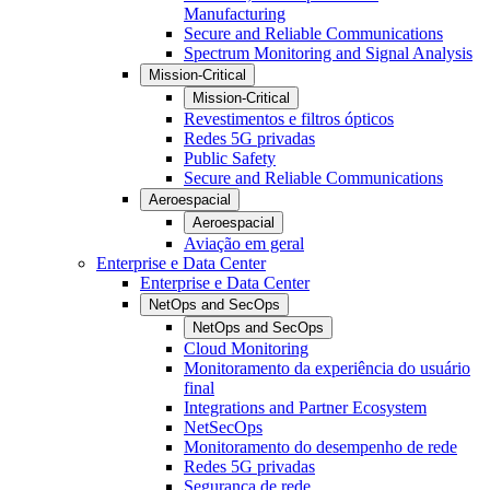
Manufacturing
Secure and Reliable Communications
Spectrum Monitoring and Signal Analysis
Mission-Critical
Mission-Critical
Revestimentos e filtros ópticos
Redes 5G privadas
Public Safety
Secure and Reliable Communications
Aeroespacial
Aeroespacial
Aviação em geral
Enterprise e Data Center
Enterprise e Data Center
NetOps and SecOps
NetOps and SecOps
Cloud Monitoring
Monitoramento da experiência do usuário
final
Integrations and Partner Ecosystem
NetSecOps
Monitoramento do desempenho de rede
Redes 5G privadas
Segurança de rede