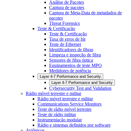
Análise de Pacotes
Captura de pacotes
Captura de Meta-Data de metadados de
pacotes
Threat Forensics
Teste & Certificação
Teste & Certificação
Taxa de erros de bit
Teste de Ethernet
Identificadores de fibras
Limpeza e inspeção de fibra
Sensores de fibra óptica
Equipamentos de teste MPO
Medidores de potência
Layer 4-7 Performance and Security
Layer 4-7 Performance and Security
Cybersecurity Test and Validation
Rádio móvel terrestre e militar
Rádio móvel terrestre e militar
Communications Service Monitors
Teste de rádio móvel terrestre
Teste de rádio militar
Instrumentação modular
Rádio e sistemas definidos por software
Aviônicos