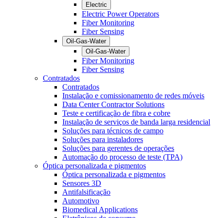
Electric
Electric Power Operators
Fiber Monitoring
Fiber Sensing
Oil-Gas-Water
Oil-Gas-Water
Fiber Monitoring
Fiber Sensing
Contratados
Contratados
Instalação e comissionamento de redes móveis
Data Center Contractor Solutions
Teste e certificação de fibra e cobre
Instalação de serviços de banda larga residencial
Soluções para técnicos de campo
Soluções para instaladores
Soluções para gerentes de operações
Automação do processo de teste (TPA)
Óptica personalizada e pigmentos
Óptica personalizada e pigmentos
Sensores 3D
Antifalsificação
Automotivo
Biomedical Applications