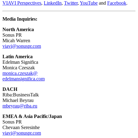
VIAVI Perspectives
,
LinkedIn
,
Twitter
,
YouTube
and
Facebook
.
Media Inquiries:
North America
Sonus PR
Micah Warren
viavi@sonuspr.com
Latin America
Edelman Significa
Monica Czeszak
monica.czeszak@
edelmansignifica.com
DACH
Riba:BusinessTalk
Michael Beyrau
mbeyrau@riba.eu
EMEA & Asia Pacific/Japan
Sonus PR
Chevaan Seresinhe
viavi@sonuspr.com