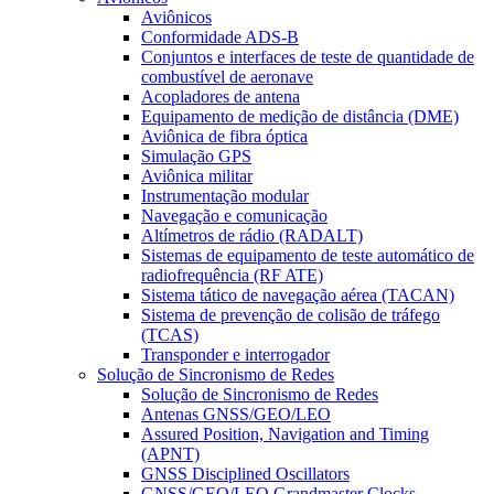
Aviônicos
Conformidade ADS-B
Conjuntos e interfaces de teste de quantidade de
combustível de aeronave
Acopladores de antena
Equipamento de medição de distância (DME)
Aviônica de fibra óptica
Simulação GPS
Aviônica militar
Instrumentação modular
Navegação e comunicação
Altímetros de rádio (RADALT)
Sistemas de equipamento de teste automático de
radiofrequência (RF ATE)
Sistema tático de navegação aérea (TACAN)
Sistema de prevenção de colisão de tráfego
(TCAS)
Transponder e interrogador
Solução de Sincronismo de Redes
Solução de Sincronismo de Redes
Antenas GNSS/GEO/LEO
Assured Position, Navigation and Timing
(APNT)
GNSS Disciplined Oscillators
GNSS/GEO/LEO Grandmaster Clocks