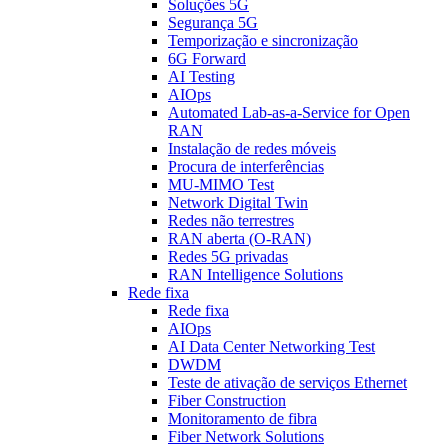
Soluções 5G
Segurança 5G
Temporização e sincronização
6G Forward
AI Testing
AIOps
Automated Lab-as-a-Service for Open
RAN
Instalação de redes móveis
Procura de interferências
MU-MIMO Test
Network Digital Twin
Redes não terrestres
RAN aberta (O-RAN)
Redes 5G privadas
RAN Intelligence Solutions
Rede fixa
Rede fixa
AIOps
AI Data Center Networking Test
DWDM
Teste de ativação de serviços Ethernet
Fiber Construction
Monitoramento de fibra
Fiber Network Solutions