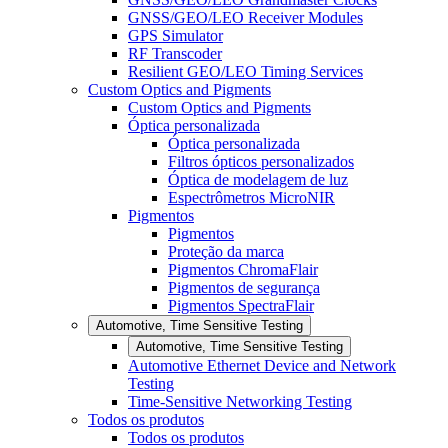
GNSS/GEO/LEO Receiver Modules
GPS Simulator
RF Transcoder
Resilient GEO/LEO Timing Services
Custom Optics and Pigments
Custom Optics and Pigments
Óptica personalizada
Óptica personalizada
Filtros ópticos personalizados
Óptica de modelagem de luz
Espectrômetros MicroNIR
Pigmentos
Pigmentos
Proteção da marca
Pigmentos ChromaFlair
Pigmentos de segurança
Pigmentos SpectraFlair
Automotive, Time Sensitive Testing
Automotive, Time Sensitive Testing
Automotive Ethernet Device and Network
Testing
Time-Sensitive Networking Testing
Todos os produtos
Todos os produtos