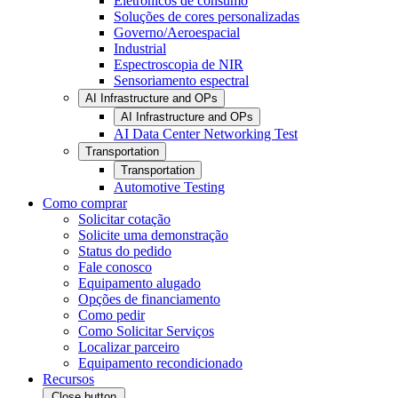
Eletrônicos de consumo
Soluções de cores personalizadas
Governo/Aeroespacial
Industrial
Espectroscopia de NIR
Sensoriamento espectral
AI Infrastructure and OPs
AI Infrastructure and OPs
AI Data Center Networking Test
Transportation
Transportation
Automotive Testing
Como comprar
Solicitar cotação
Solicite uma demonstração
Status do pedido
Fale conosco
Equipamento alugado
Opções de financiamento
Como pedir
Como Solicitar Serviços
Localizar parceiro
Equipamento recondicionado
Recursos
Close button