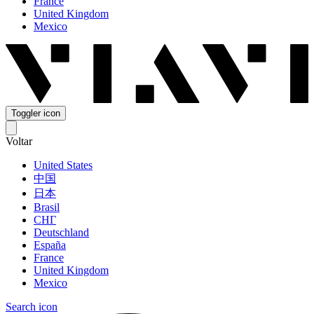
France
United Kingdom
Mexico
Toggler icon
Voltar
United States
中国
日本
Brasil
СНГ
Deutschland
España
France
United Kingdom
Mexico
Search icon