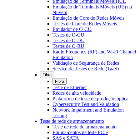
Emulação de Terminais Móveis ()UE
Emulação de Terminais Móveis (UE) na
Nuvem
Emulação de Core de Redes Móveis
Testes de Core de Redes Móveis
Emulador de O-CU
Testes de O-CU
Testes de O-DU
Testes de O-RU
Radio Frequency (RF) and Wi-Fi Channel
Emulation
Validação de Segurança de Redes
Serviço de Testes de Rede (TaaS)
Fibra
Fibra
Teste de Ethernet
Redes de alta velocidade
Plataforma de teste de produção óptica
Cybersecurity Test and Validation
Network Impairment and Emulation
Testing
Teste de rede de armazenamento
Teste de rede de armazenamento
Equipamentos de teste PCIe
SAS e SATA