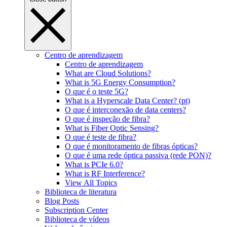
Centro de aprendizagem
Centro de aprendizagem
What are Cloud Solutions?
What is 5G Energy Consumption?
O que é o teste 5G?
What is a Hyperscale Data Center? (pt)
O que é interconexão de data centers?
O que é inspeção de fibra?
What is Fiber Optic Sensing?
O que é teste de fibra?
O que é monitoramento de fibras ópticas?
O que é uma rede óptica passiva (rede PON)?
What is PCIe 6.0?
What is RF Interference?
View All Topics
Biblioteca de literatura
Blog Posts
Subscription Center
Biblioteca de vídeos