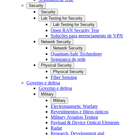
Security
Security
Lab Testing for Security
Lab Testing for Security
Open RAN Security Test
Soluções para gerenciamento de VPN
Network Security
Network Security
Quantum-Safe Technology
Segurança de rede
Physical Security
Physical Security
Fiber Sensing
Governo e defesa
Governo e defesa
Military
Military
Electromagnetic Warfare
Revestimentos e filtros ópticos
Military Aviation Testing
Payload & Device Optical Elements
Radar
Research, Development and