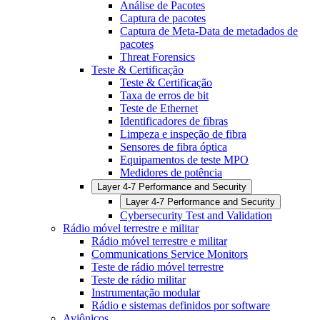
Análise de Pacotes
Captura de pacotes
Captura de Meta-Data de metadados de
pacotes
Threat Forensics
Teste & Certificação
Teste & Certificação
Taxa de erros de bit
Teste de Ethernet
Identificadores de fibras
Limpeza e inspeção de fibra
Sensores de fibra óptica
Equipamentos de teste MPO
Medidores de potência
Layer 4-7 Performance and Security
Layer 4-7 Performance and Security
Cybersecurity Test and Validation
Rádio móvel terrestre e militar
Rádio móvel terrestre e militar
Communications Service Monitors
Teste de rádio móvel terrestre
Teste de rádio militar
Instrumentação modular
Rádio e sistemas definidos por software
Aviônicos