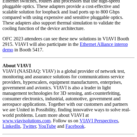
Ethernet switches, routers and processors that use high-speed
pluggable optics. These adapters provide a cost-effective and
scalable solution for loopback and load ports up to 800 Gbps
compared with using expensive and sensitive pluggable optics.
These adapters also support thermal simulation to validate the
cooling function of the device architecture.
OFC 2023 attendees can see these new solutions in VIAVI Booth
2915. VIAVI will also participate in the
Ethernet Alliance interop
demo
in Booth 5417.
About VIAVI
VIAVI (NASDAQ: VIAV) is a global provider of network test,
monitoring and assurance solutions for communications service
providers, hyperscalers, equipment manufacturers, enterprises,
government and avionics. VIAVI is also a leader in light
management technologies for 3D sensing, anti-counterfeiting,
consumer electronics, industrial, automotive, government and
aerospace applications. Together with our customers and partners
we are United in Possibility, finding innovative ways to solve real-
world problems. Learn more about VIAVI at
www.viavisolutions.com
. Follow us on
VIAVI Perspectives
,
LinkedIn
,
Twitter
,
YouTube
and
Facebook
.