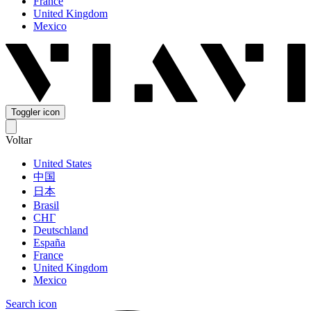
France
United Kingdom
Mexico
Toggler icon
Voltar
United States
中国
日本
Brasil
СНГ
Deutschland
España
France
United Kingdom
Mexico
Search icon