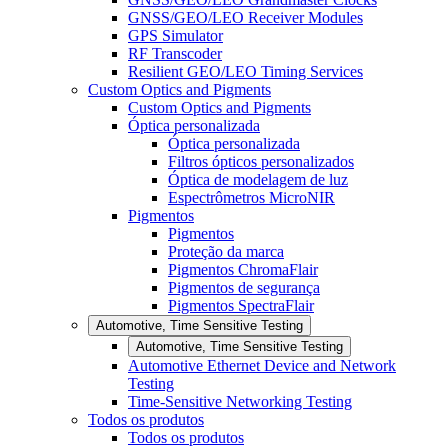
GNSS/GEO/LEO Receiver Modules
GPS Simulator
RF Transcoder
Resilient GEO/LEO Timing Services
Custom Optics and Pigments
Custom Optics and Pigments
Óptica personalizada
Óptica personalizada
Filtros ópticos personalizados
Óptica de modelagem de luz
Espectrômetros MicroNIR
Pigmentos
Pigmentos
Proteção da marca
Pigmentos ChromaFlair
Pigmentos de segurança
Pigmentos SpectraFlair
Automotive, Time Sensitive Testing
Automotive, Time Sensitive Testing
Automotive Ethernet Device and Network
Testing
Time-Sensitive Networking Testing
Todos os produtos
Todos os produtos