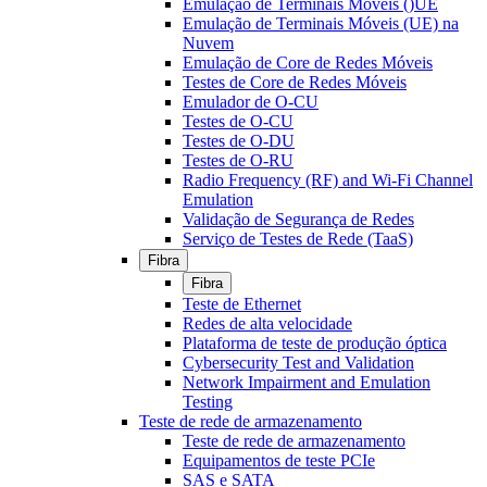
Emulação de Terminais Móveis ()UE
Emulação de Terminais Móveis (UE) na
Nuvem
Emulação de Core de Redes Móveis
Testes de Core de Redes Móveis
Emulador de O-CU
Testes de O-CU
Testes de O-DU
Testes de O-RU
Radio Frequency (RF) and Wi-Fi Channel
Emulation
Validação de Segurança de Redes
Serviço de Testes de Rede (TaaS)
Fibra
Fibra
Teste de Ethernet
Redes de alta velocidade
Plataforma de teste de produção óptica
Cybersecurity Test and Validation
Network Impairment and Emulation
Testing
Teste de rede de armazenamento
Teste de rede de armazenamento
Equipamentos de teste PCIe
SAS e SATA