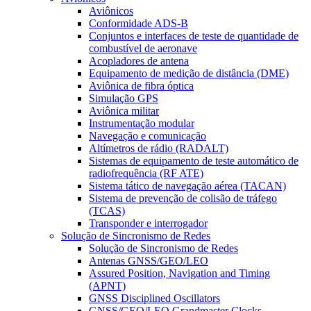
Aviônicos
Conformidade ADS-B
Conjuntos e interfaces de teste de quantidade de
combustível de aeronave
Acopladores de antena
Equipamento de medição de distância (DME)
Aviônica de fibra óptica
Simulação GPS
Aviônica militar
Instrumentação modular
Navegação e comunicação
Altímetros de rádio (RADALT)
Sistemas de equipamento de teste automático de
radiofrequência (RF ATE)
Sistema tático de navegação aérea (TACAN)
Sistema de prevenção de colisão de tráfego
(TCAS)
Transponder e interrogador
Solução de Sincronismo de Redes
Solução de Sincronismo de Redes
Antenas GNSS/GEO/LEO
Assured Position, Navigation and Timing
(APNT)
GNSS Disciplined Oscillators
GNSS/GEO/LEO Grandmaster Clocks