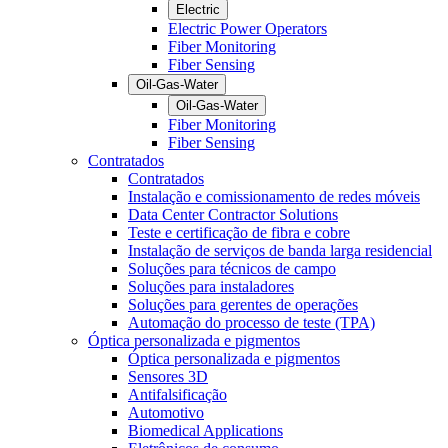
Electric
Electric Power Operators
Fiber Monitoring
Fiber Sensing
Oil-Gas-Water
Oil-Gas-Water
Fiber Monitoring
Fiber Sensing
Contratados
Contratados
Instalação e comissionamento de redes móveis
Data Center Contractor Solutions
Teste e certificação de fibra e cobre
Instalação de serviços de banda larga residencial
Soluções para técnicos de campo
Soluções para instaladores
Soluções para gerentes de operações
Automação do processo de teste (TPA)
Óptica personalizada e pigmentos
Óptica personalizada e pigmentos
Sensores 3D
Antifalsificação
Automotivo
Biomedical Applications