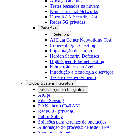
Ativação analítica
Testes baseados na nuvem
Non-Terrestrial Networks
Open RAN Security Test
Redes 5G privadas
Rede fixa
Rede fixa
AI Data Center Networking Test
Coherent Optics Testing
Implantação de campo
Harden Security Defenses
High-Speed Ethernet Testing
Fabricação escalonável
Introdução a tecnologia e serviços
Teste e desenvolvimento
Global System Integrators
Global System Integrators
AIOps
Fiber Sensing
RAN aberta (O-RAN)
Redes 5G privadas
Public Safety
Soluções para gerentes de operações
Automação do processo de teste (TPA)
Segurança de rede