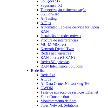
Soluções 5G
Segurança 5G
Temporização e sincronização
6G Forward
AI Testing
AIOps
Automated Lab-as-a-Service for Open
RAN
Instalação de redes móveis
Procura de interferências
MU-MIMO Test
Network Digital Twin
Redes não terrestres
RAN aberta (O-RAN)
Redes 5G privadas
RAN Intelligence Solutions
Rede fixa
Rede fixa
AIOps
AI Data Center Networking Test
DWDM
Teste de ativação de serviços Ethernet
Fiber Construction
Monitoramento de fibra
Fiber Network Solutions