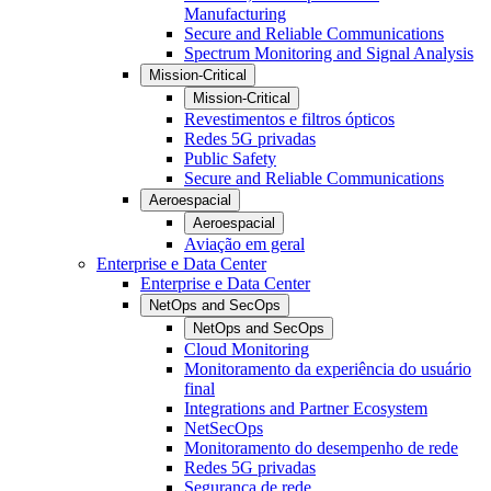
Manufacturing
Secure and Reliable Communications
Spectrum Monitoring and Signal Analysis
Mission-Critical
Mission-Critical
Revestimentos e filtros ópticos
Redes 5G privadas
Public Safety
Secure and Reliable Communications
Aeroespacial
Aeroespacial
Aviação em geral
Enterprise e Data Center
Enterprise e Data Center
NetOps and SecOps
NetOps and SecOps
Cloud Monitoring
Monitoramento da experiência do usuário
final
Integrations and Partner Ecosystem
NetSecOps
Monitoramento do desempenho de rede
Redes 5G privadas
Segurança de rede