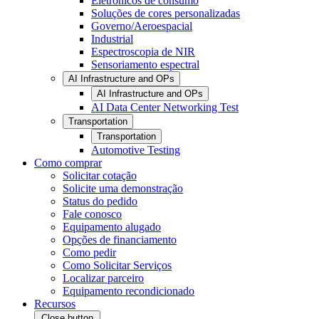
Eletrônicos de consumo
Soluções de cores personalizadas
Governo/Aeroespacial
Industrial
Espectroscopia de NIR
Sensoriamento espectral
AI Infrastructure and OPs
AI Infrastructure and OPs
AI Data Center Networking Test
Transportation
Transportation
Automotive Testing
Como comprar
Solicitar cotação
Solicite uma demonstração
Status do pedido
Fale conosco
Equipamento alugado
Opções de financiamento
Como pedir
Como Solicitar Serviços
Localizar parceiro
Equipamento recondicionado
Recursos
Close button