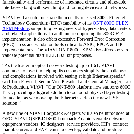
functionality and performance of integrated circuits and pluggable
interfaces along with switching and routing devices and networks.
VIAVI will also demonstrate the recently released 800G Ethernet
Technology Consortium (ETC) capability of its
ONT 800G FLEX
XPM Module
, supporting testing needs of hyperscalers, data centers
and related applications. In addition to supporting the 800G ETC
implementation, it also offers extensive Forward Error Correction
(FEC) stress and validation tools critical to ASIC, FPGA and IP
implementations. The VIAVI ONT 800G XPM also offers tools to
validate potential draft IEEE 802.3df proposals.
“As the leader in optical network testing up to 1.6T, VIAVI
continues to invest in helping its customers simplify the challenges
and complications involved with testing at high Ethernet speeds,”
said Tom Fawcett, Senior Vice President and General Manager, Lab
& Production, VIAVI. “Our ONT-800 platform now supports 800G
ETC, providing a logical addition to our solid physical layer testing
foundation as we move up the Ethernet stack to the new HSE
solution.”
A new line of VIAVI Loopback Adapters will also be introduced at
OFC. VIAVI QSFP-DD800 Loopback Adapters enable network
equipment vendors, IC designers, service providers, ICPs, contract
manufacturers and FAE teams to develop, validate and produce