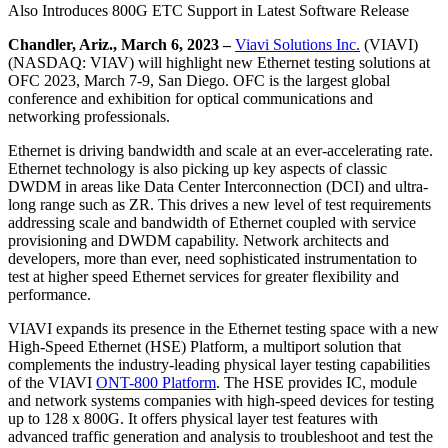
Also Introduces 800G ETC Support in Latest Software Release
Chandler, Ariz., March 6, 2023 –
Viavi Solutions Inc.
(VIAVI)
(NASDAQ: VIAV) will highlight new Ethernet testing solutions at
OFC 2023, March 7-9, San Diego. OFC is the largest global
conference and exhibition for optical communications and
networking professionals.
Ethernet is driving bandwidth and scale at an ever-accelerating rate.
Ethernet technology is also picking up key aspects of classic
DWDM in areas like Data Center Interconnection (DCI) and ultra-
long range such as ZR. This drives a new level of test requirements
addressing scale and bandwidth of Ethernet coupled with service
provisioning and DWDM capability. Network architects and
developers, more than ever, need sophisticated instrumentation to
test at higher speed Ethernet services for greater flexibility and
performance.
VIAVI expands its presence in the Ethernet testing space with a new
High-Speed Ethernet (HSE) Platform, a multiport solution that
complements the industry-leading physical layer testing capabilities
of the VIAVI
ONT-800 Platform
. The HSE provides IC, module
and network systems companies with high-speed devices for testing
up to 128 x 800G. It offers physical layer test features with
advanced traffic generation and analysis to troubleshoot and test the