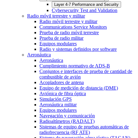
Layer 4-7 Performance and Security
Cybersecurity Test and Validation
Radio móvil terrestre y militar
Radio móvil terrestre y militar
Communications Service Monitors
Prueba de radio móvil terrestre
Prueba de radio militar
Equipos modulares
Radio y sistemas definidos por software
Aeronáutica
Aeronáutica
Cumplimiento normativo de ADS-B
Conjuntos e interfaces de prueba de cantidad de
combustible de avión
Acopladores de antena
Equipo de medición de distancia (DME)
Aviónica de fibra óptica
Simulación GPS
Aeronáutica militar
Equipos modulares
Navegación y comunicación
Radioaltímetros (RADALT)
Sistemas de equipo de pruebas automáticas de
radiofrecuencia (RF ATE)
Sistema de navegación aérea táctica (TACAN)