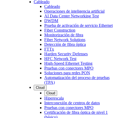
Cableado
Cableado
Operaciones de inteligencia artificial
AI Data Center Networking Test
DWDM
Prueba de activación de servicio Ethernet
Fiber Construction
Monitorización de fibra
Fiber Network Solutions
Detección de fibra óptica
FTTx
Harden Security Defenses
HFC Network Test
High-Speed Ethernet Testing
Pruebas con conectores MPO
Soluciones para redes PON
Automatización del proceso de pruebas
(TPA)
Cloud
Cloud
Hiperescala
Interconexión de centros de datos
Pruebas con conectores MPO
Certificación de fibra óptica de nivel 1
(básico)