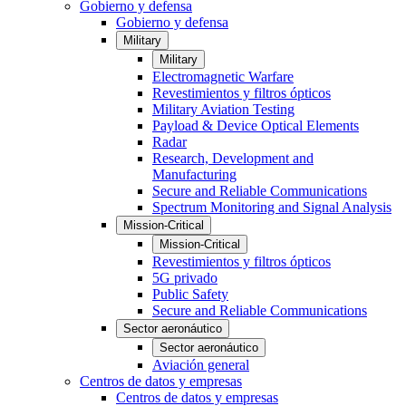
Gobierno y defensa
Gobierno y defensa
Military
Military
Electromagnetic Warfare
Revestimientos y filtros ópticos
Military Aviation Testing
Payload & Device Optical Elements
Radar
Research, Development and
Manufacturing
Secure and Reliable Communications
Spectrum Monitoring and Signal Analysis
Mission-Critical
Mission-Critical
Revestimientos y filtros ópticos
5G privado
Public Safety
Secure and Reliable Communications
Sector aeronáutico
Sector aeronáutico
Aviación general
Centros de datos y empresas
Centros de datos y empresas