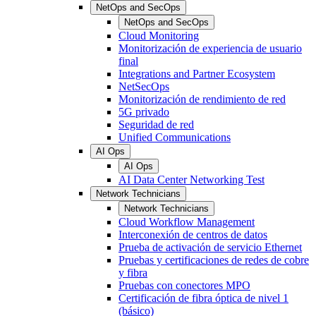
NetOps and SecOps
NetOps and SecOps
Cloud Monitoring
Monitorización de experiencia de usuario
final
Integrations and Partner Ecosystem
NetSecOps
Monitorización de rendimiento de red
5G privado
Seguridad de red
Unified Communications
AI Ops
AI Ops
AI Data Center Networking Test
Network Technicians
Network Technicians
Cloud Workflow Management
Interconexión de centros de datos
Prueba de activación de servicio Ethernet
Pruebas y certificaciones de redes de cobre
y fibra
Pruebas con conectores MPO
Certificación de fibra óptica de nivel 1
(básico)