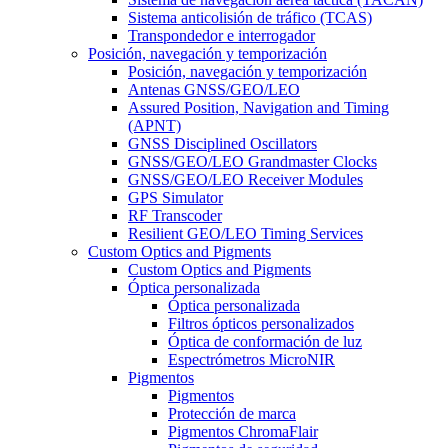
Sistema anticolisión de tráfico (TCAS)
Transpondedor e interrogador
Posición, navegación y temporización
Posición, navegación y temporización
Antenas GNSS/GEO/LEO
Assured Position, Navigation and Timing
(APNT)
GNSS Disciplined Oscillators
GNSS/GEO/LEO Grandmaster Clocks
GNSS/GEO/LEO Receiver Modules
GPS Simulator
RF Transcoder
Resilient GEO/LEO Timing Services
Custom Optics and Pigments
Custom Optics and Pigments
Óptica personalizada
Óptica personalizada
Filtros ópticos personalizados
Óptica de conformación de luz
Espectrómetros MicroNIR
Pigmentos
Pigmentos
Protección de marca
Pigmentos ChromaFlair