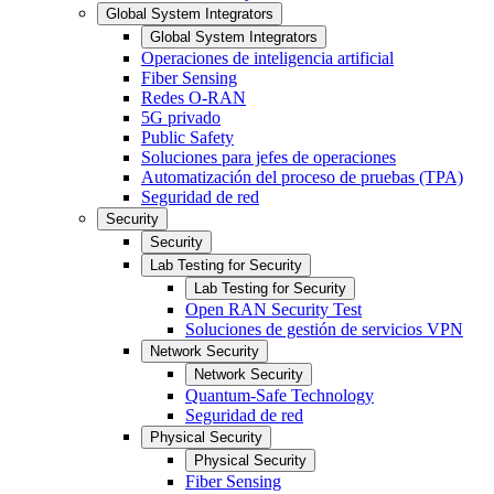
Global System Integrators
Global System Integrators
Operaciones de inteligencia artificial
Fiber Sensing
Redes O-RAN
5G privado
Public Safety
Soluciones para jefes de operaciones
Automatización del proceso de pruebas (TPA)
Seguridad de red
Security
Security
Lab Testing for Security
Lab Testing for Security
Open RAN Security Test
Soluciones de gestión de servicios VPN
Network Security
Network Security
Quantum-Safe Technology
Seguridad de red
Physical Security
Physical Security
Fiber Sensing