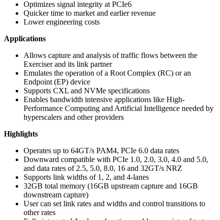
Optimizes signal integrity at PCIe6
Quicker time to market and earlier revenue
Lower engineering costs
Applications
Allows capture and analysis of traffic flows between the
Exerciser and its link partner
Emulates the operation of a Root Complex (RC) or an
Endpoint (EP) device
Supports CXL and NVMe specifications
Enables bandwidth intensive applications like High-
Performance Computing and Artificial Intelligence needed by
hyperscalers and other providers
Highlights
Operates up to 64GT/s PAM4, PCIe 6.0 data rates
Downward compatible with PCIe 1.0, 2.0, 3.0, 4.0 and 5.0,
and data rates of 2.5, 5.0, 8.0, 16 and 32GT/s NRZ
Supports link widths of 1, 2, and 4-lanes
32GB total memory (16GB upstream capture and 16GB
downstream capture)
User can set link rates and widths and control transitions to
other rates