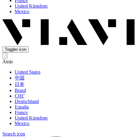
France
United Kingdom
Mexico
Toggler icon
Atrás
United States
中国
日本
Brasil
СНГ
Deutschland
España
France
United Kingdom
Mexico
Search icon