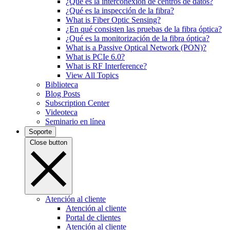
¿Qué es la interconexión de centros de datos?
¿Qué es la inspección de la fibra?
What is Fiber Optic Sensing?
¿En qué consisten las pruebas de la fibra óptica?
¿Qué es la monitorización de la fibra óptica?
What is a Passive Optical Network (PON)?
What is PCIe 6.0?
What is RF Interference?
View All Topics
Biblioteca
Blog Posts
Subscription Center
Videoteca
Seminario en línea
Soporte
Close button
Atención al cliente
Atención al cliente
Portal de clientes
Atención al cliente