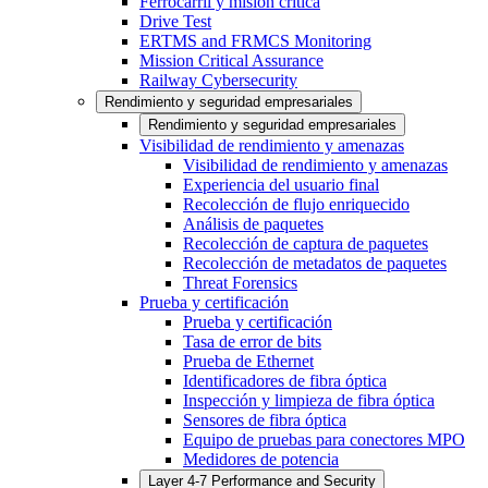
Ferrocarril y misión crítica
Drive Test
ERTMS and FRMCS Monitoring
Mission Critical Assurance
Railway Cybersecurity
Rendimiento y seguridad empresariales
Rendimiento y seguridad empresariales
Visibilidad de rendimiento y amenazas
Visibilidad de rendimiento y amenazas
Experiencia del usuario final
Recolección de flujo enriquecido
Análisis de paquetes
Recolección de captura de paquetes
Recolección de metadatos de paquetes
Threat Forensics
Prueba y certificación
Prueba y certificación
Tasa de error de bits
Prueba de Ethernet
Identificadores de fibra óptica
Inspección y limpieza de fibra óptica
Sensores de fibra óptica
Equipo de pruebas para conectores MPO
Medidores de potencia
Layer 4-7 Performance and Security