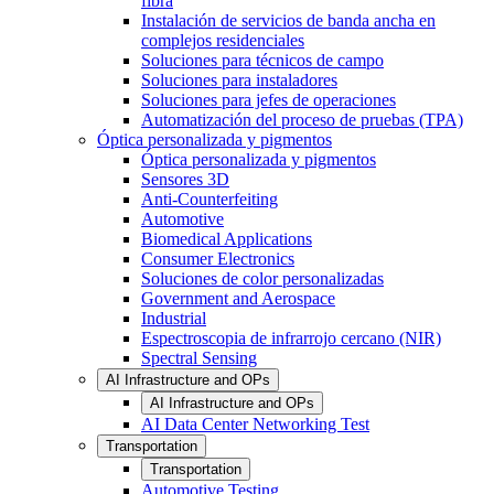
fibra
Instalación de servicios de banda ancha en
complejos residenciales
Soluciones para técnicos de campo
Soluciones para instaladores
Soluciones para jefes de operaciones
Automatización del proceso de pruebas (TPA)
Óptica personalizada y pigmentos
Óptica personalizada y pigmentos
Sensores 3D
Anti-Counterfeiting
Automotive
Biomedical Applications
Consumer Electronics
Soluciones de color personalizadas
Government and Aerospace
Industrial
Espectroscopia de infrarrojo cercano (NIR)
Spectral Sensing
AI Infrastructure and OPs
AI Infrastructure and OPs
AI Data Center Networking Test
Transportation
Transportation
Automotive Testing