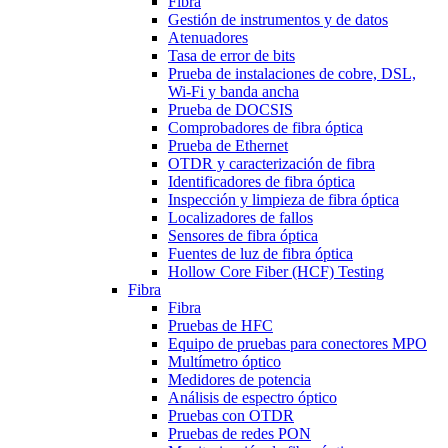
Fibra
Gestión de instrumentos y de datos
Atenuadores
Tasa de error de bits
Prueba de instalaciones de cobre, DSL,
Wi-Fi y banda ancha
Prueba de DOCSIS
Comprobadores de fibra óptica
Prueba de Ethernet
OTDR y caracterización de fibra
Identificadores de fibra óptica
Inspección y limpieza de fibra óptica
Localizadores de fallos
Sensores de fibra óptica
Fuentes de luz de fibra óptica
Hollow Core Fiber (HCF) Testing
Fibra
Fibra
Pruebas de HFC
Equipo de pruebas para conectores MPO
Multímetro óptico
Medidores de potencia
Análisis de espectro óptico
Pruebas con OTDR
Pruebas de redes PON