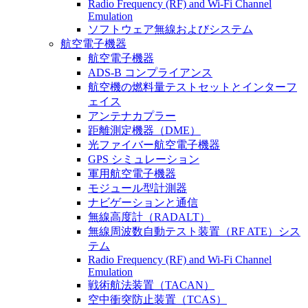
Radio Frequency (RF) and Wi-Fi Channel
Emulation
ソフトウェア無線およびシステム
航空電子機器
航空電子機器
ADS-B コンプライアンス
航空機の燃料量テストセットとインターフ
ェイス
アンテナカプラー
距離測定機器（DME）
光ファイバー航空電子機器
GPS シミュレーション
軍用航空電子機器
モジュール型計測器
ナビゲーションと通信
無線高度計（RADALT）
無線周波数自動テスト装置（RF ATE）シス
テム
Radio Frequency (RF) and Wi-Fi Channel
Emulation
戦術航法装置（TACAN）
空中衝突防止装置（TCAS）