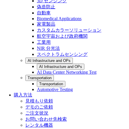
3D センシング
偽造防止
自動車
Biomedical Applications
家電製品
カスタムカラーソリューション
航空宇宙および政府機関
工業用
NIR 分光法
スペクトラムセンシング
AI Infrastructure and OPs
AI Infrastructure and OPs
AI Data Center Networking Test
Transportation
Transportation
Automotive Testing
購入方法
見積もり依頼
デモのご依頼
ご注文状況
お問い合わせ先検索
レンタル機器