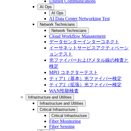
Unified Communications
AI Ops
AI Ops
AI Data Center Networking Test
Network Technicians
Network Technicians
Cloud Workflow Management
データセンターインターコネクト
イーサネットサービスアクティベーシ
ョンテスト
光ファイバーおよびメタル線の検査と
検定
MPO コネクターテスト
ティア1（基本）光ファイバー検定
ティア2（拡張）光ファイバー検定
WAN性能検査
Infrastructure and Utilities
Infrastructure and Utilities
Critical Infrastructure
Critical Infrastructure
Fiber Monitoring
Fiber Sensing