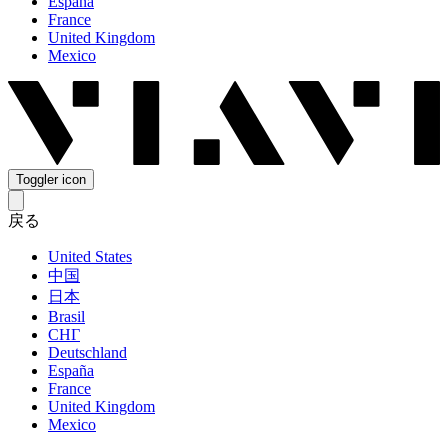
España
France
United Kingdom
Mexico
Toggler icon
戻る
United States
中国
日本
Brasil
СНГ
Deutschland
España
France
United Kingdom
Mexico