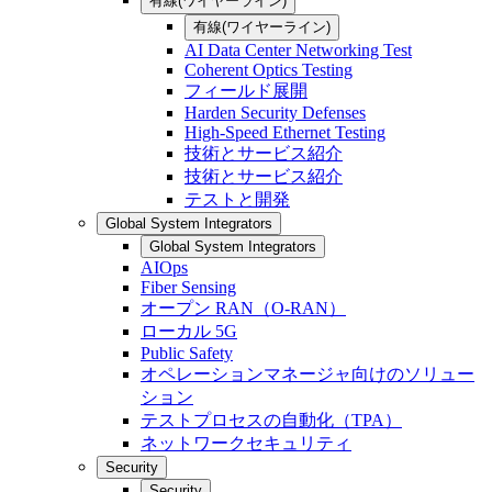
有線(ワイヤーライン)
有線(ワイヤーライン)
AI Data Center Networking Test
Coherent Optics Testing
フィールド展開
Harden Security Defenses
High-Speed Ethernet Testing
技術とサービス紹介
技術とサービス紹介
テストと開発
Global System Integrators
Global System Integrators
AIOps
Fiber Sensing
オープン RAN（O-RAN）
ローカル 5G
Public Safety
オペレーションマネージャ向けのソリュー
ション
テストプロセスの自動化（TPA）
ネットワークセキュリティ
Security
Security