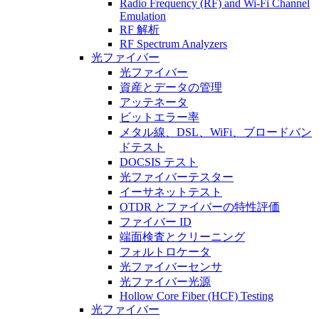
Radio Frequency (RF) and Wi-Fi Channel
Emulation
RF 解析
RF Spectrum Analyzers
光ファイバー
光ファイバー
資産とデータの管理
アッテネータ
ビットエラー率
メタル線、DSL、WiFi、ブロードバン
ドテスト
DOCSIS テスト
光ファイバーテスター
イーサネットテスト
OTDR とファイバーの特性評価
ファイバー ID
端面検査とクリーニング
フォルトロケータ
光ファイバーセンサ
光ファイバー光源
Hollow Core Fiber (HCF) Testing
光ファイバー