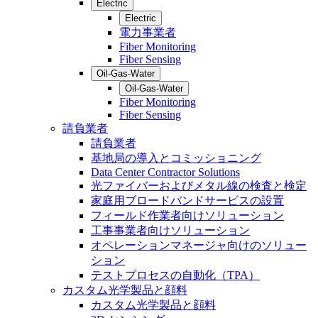
Electric
Electric
電力事業者
Fiber Monitoring
Fiber Sensing
Oil-Gas-Water
Oil-Gas-Water
Fiber Monitoring
Fiber Sensing
請負業者
請負業者
基地局の導入とコミッショニング
Data Center Contractor Solutions
光ファイバーおよびメタル線の検査と検定
家庭用ブロードバンドサービスの設置
フィールド作業者向けソリューション
工事事業者向けソリューション
オペレーションマネージャ向けのソリュー
ション
テストプロセスの自動化（TPA）
カスタム光学製品と顔料
カスタム光学製品と顔料