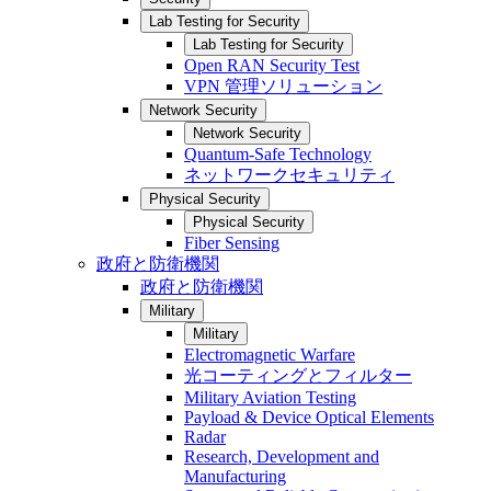
Lab Testing for Security
Lab Testing for Security
Open RAN Security Test
VPN 管理ソリューション
Network Security
Network Security
Quantum-Safe Technology
ネットワークセキュリティ
Physical Security
Physical Security
Fiber Sensing
政府と防衛機関
政府と防衛機関
Military
Military
Electromagnetic Warfare
光コーティングとフィルター
Military Aviation Testing
Payload & Device Optical Elements
Radar
Research, Development and
Manufacturing