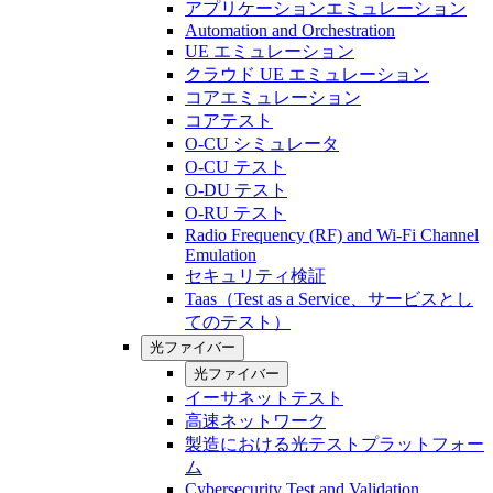
アプリケーションエミュレーション
Automation and Orchestration
UE エミュレーション
クラウド UE エミュレーション
コアエミュレーション
コアテスト
O-CU シミュレータ
O-CU テスト
O-DU テスト
O-RU テスト
Radio Frequency (RF) and Wi-Fi Channel
Emulation
セキュリティ検証
Taas（Test as a Service、サービスとし
てのテスト）
光ファイバー
光ファイバー
イーサネットテスト
高速ネットワーク
製造における光テストプラットフォー
ム
Cybersecurity Test and Validation