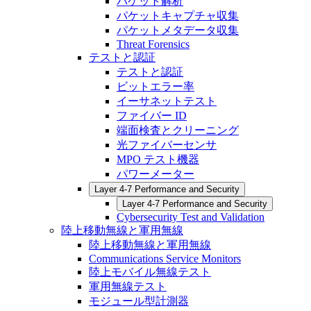
パケット解析
パケットキャプチャ収集
パケットメタデータ収集
Threat Forensics
テストと認証
テストと認証
ビットエラー率
イーサネットテスト
ファイバー ID
端面検査とクリーニング
光ファイバーセンサ
MPO テスト機器
パワーメーター
Layer 4-7 Performance and Security
Layer 4-7 Performance and Security
Cybersecurity Test and Validation
陸上移動無線と軍用無線
陸上移動無線と軍用無線
Communications Service Monitors
陸上モバイル無線テスト
軍用無線テスト
モジュール型計測器