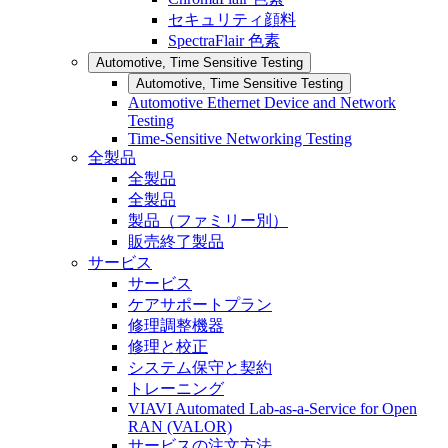
セキュリティ顔料
SpectraFlair 色素
Automotive, Time Sensitive Testing
Automotive, Time Sensitive Testing
Automotive Ethernet Device and Network
Testing
Time-Sensitive Networking Testing
全製品
全製品
全製品
製品（ファミリー別）
販売終了製品
サービス
サービス
ケアサポートプラン
修理調整機器
修理と校正
システム保守と契約
トレーニング
VIAVI Automated Lab-as-a-Service for Open
RAN (VALOR)
サービスの注文方法