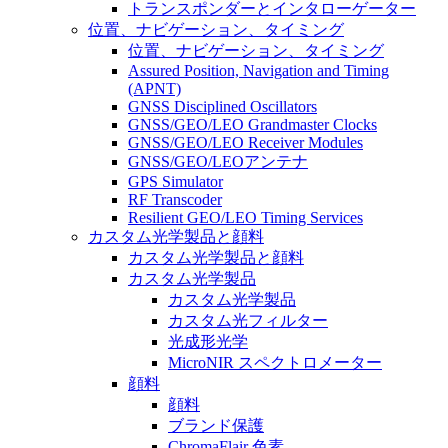
トランスポンダーとインタローゲーター
位置、ナビゲーション、タイミング
位置、ナビゲーション、タイミング
Assured Position, Navigation and Timing
(APNT)
GNSS Disciplined Oscillators
GNSS/GEO/LEO Grandmaster Clocks
GNSS/GEO/LEO Receiver Modules
GNSS/GEO/LEOアンテナ
GPS Simulator
RF Transcoder
Resilient GEO/LEO Timing Services
カスタム光学製品と顔料
カスタム光学製品と顔料
カスタム光学製品
カスタム光学製品
カスタム光フィルター
光成形光学
MicroNIR スペクトロメーター
顔料
顔料
ブランド保護
ChromaFlair 色素