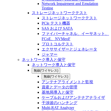
Network Impairment and Emulation
Testing
ストレージネットワークテスト
ストレージネットワークテスト
PCle テスト機器
SAS および SATA
ファイバーチャネル、イーサネット、
FCoE、NVMeoF
プロトコルテスト
エクササイザーとジェネレータ
ジャマー
ネットワーク導入と保守
ネットワーク導入と保守
無線(ワイヤレス)
無線(ワイヤレス)
アンテナアライメントと監視
資産とデータの管理
基地局導入と保守
ケーブルおよびアンテナアナライザ
干渉波のハンチング
Multi-RAT Analyzer