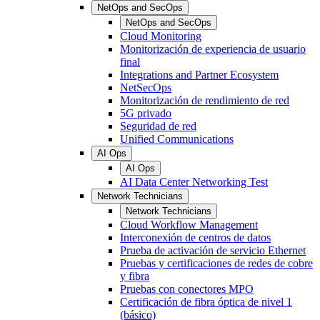
NetOps and SecOps
NetOps and SecOps
Cloud Monitoring
Monitorización de experiencia de usuario
final
Integrations and Partner Ecosystem
NetSecOps
Monitorización de rendimiento de red
5G privado
Seguridad de red
Unified Communications
AI Ops
AI Ops
AI Data Center Networking Test
Network Technicians
Network Technicians
Cloud Workflow Management
Interconexión de centros de datos
Prueba de activación de servicio Ethernet
Pruebas y certificaciones de redes de cobre
y fibra
Pruebas con conectores MPO
Certificación de fibra óptica de nivel 1
(básico)