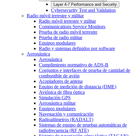
Layer 4-7 Performance and Security
Cybersecurity Test and Validation
Radio móvil terrestre y militar
Radio móvil terrestre y militar
Communications Service Monitors
Prueba de radio móvil terrestre
Prueba de radio militar
Equipos modulares
Radio y sistemas definidos por software
Aeronáutica
Aeronáutica
Cumplimiento normativo de ADS-B
Conjuntos e interfaces de prueba de cantidad de
combustible de avión
Acopladores de antena
Equipo de medición de distancia (DME)
Aviónica de fibra óptica
Simulación GPS
Aeronáutica militar
Equipos modulares
Navegación y comunicación
Radioaltímetros (RADALT)
Sistemas de equipo de pruebas automáticas de
radiofrecuencia (RF ATE)
Sistema de navegación aérea táctica (TACAN)