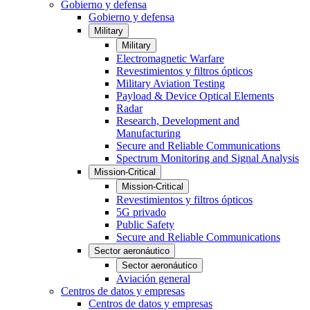
Gobierno y defensa
Gobierno y defensa
Military
Military
Electromagnetic Warfare
Revestimientos y filtros ópticos
Military Aviation Testing
Payload & Device Optical Elements
Radar
Research, Development and
Manufacturing
Secure and Reliable Communications
Spectrum Monitoring and Signal Analysis
Mission-Critical
Mission-Critical
Revestimientos y filtros ópticos
5G privado
Public Safety
Secure and Reliable Communications
Sector aeronáutico
Sector aeronáutico
Aviación general
Centros de datos y empresas
Centros de datos y empresas