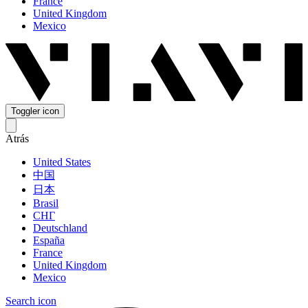
France
United Kingdom
Mexico
Toggler icon
Atrás
United States
中国
日本
Brasil
СНГ
Deutschland
España
France
United Kingdom
Mexico
Search icon