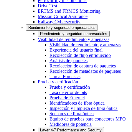
Ferrocarril y misión crítica
Drive Test
ERTMS and FRMCS Monitoring
Mission Critical Assurance
Railway Cybersecurity
Rendimiento y seguridad empresariales
Rendimiento y seguridad empresariales
Visibilidad de rendimiento y amenazas
Visibilidad de rendimiento y amenazas
Experiencia del usuario final
Recolección de flujo enriquecido
Análisis de paquetes
Recolección de captura de paquetes
Recolección de metadatos de paquetes
Threat Forensics
Prueba y certificación
Prueba y certificación
Tasa de error de bits
Prueba de Ethernet
Identificadores de fibra óptica
Inspección y limpieza de fibra óptica
Sensores de fibra óptica
Equipo de pruebas para conectores MPO
Medidores de potencia
Layer 4-7 Performance and Security