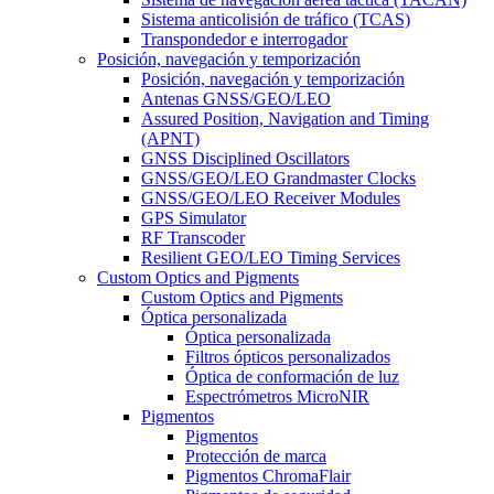
Sistema anticolisión de tráfico (TCAS)
Transpondedor e interrogador
Posición, navegación y temporización
Posición, navegación y temporización
Antenas GNSS/GEO/LEO
Assured Position, Navigation and Timing
(APNT)
GNSS Disciplined Oscillators
GNSS/GEO/LEO Grandmaster Clocks
GNSS/GEO/LEO Receiver Modules
GPS Simulator
RF Transcoder
Resilient GEO/LEO Timing Services
Custom Optics and Pigments
Custom Optics and Pigments
Óptica personalizada
Óptica personalizada
Filtros ópticos personalizados
Óptica de conformación de luz
Espectrómetros MicroNIR
Pigmentos
Pigmentos
Protección de marca
Pigmentos ChromaFlair