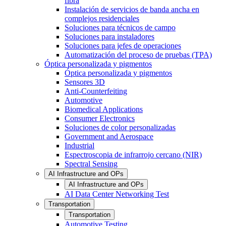
fibra
Instalación de servicios de banda ancha en
complejos residenciales
Soluciones para técnicos de campo
Soluciones para instaladores
Soluciones para jefes de operaciones
Automatización del proceso de pruebas (TPA)
Óptica personalizada y pigmentos
Óptica personalizada y pigmentos
Sensores 3D
Anti-Counterfeiting
Automotive
Biomedical Applications
Consumer Electronics
Soluciones de color personalizadas
Government and Aerospace
Industrial
Espectroscopia de infrarrojo cercano (NIR)
Spectral Sensing
AI Infrastructure and OPs
AI Infrastructure and OPs
AI Data Center Networking Test
Transportation
Transportation
Automotive Testing