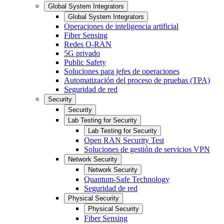
Global System Integrators
Global System Integrators
Operaciones de inteligencia artificial
Fiber Sensing
Redes O-RAN
5G privado
Public Safety
Soluciones para jefes de operaciones
Automatización del proceso de pruebas (TPA)
Seguridad de red
Security
Security
Lab Testing for Security
Lab Testing for Security
Open RAN Security Test
Soluciones de gestión de servicios VPN
Network Security
Network Security
Quantum-Safe Technology
Seguridad de red
Physical Security
Physical Security
Fiber Sensing