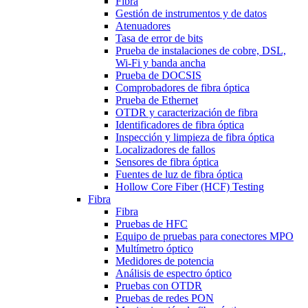
Fibra
Gestión de instrumentos y de datos
Atenuadores
Tasa de error de bits
Prueba de instalaciones de cobre, DSL,
Wi-Fi y banda ancha
Prueba de DOCSIS
Comprobadores de fibra óptica
Prueba de Ethernet
OTDR y caracterización de fibra
Identificadores de fibra óptica
Inspección y limpieza de fibra óptica
Localizadores de fallos
Sensores de fibra óptica
Fuentes de luz de fibra óptica
Hollow Core Fiber (HCF) Testing
Fibra
Fibra
Pruebas de HFC
Equipo de pruebas para conectores MPO
Multímetro óptico
Medidores de potencia
Análisis de espectro óptico
Pruebas con OTDR
Pruebas de redes PON