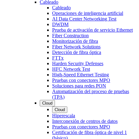
Cableado
Cableado
Operaciones de inteligencia artificial
AI Data Center Networking Test
DWDM
Prueba de activación de servicio Ethernet
Fiber Construction
Monitorización de fibra
Fiber Network Solutions
Detección de fibra óptica
FTTx
Harden Security Defenses
HFC Network Test
High-Speed Ethernet Testing
Pruebas con conectores MPO
Soluciones para redes PON
Automatización del proceso de pruebas
(TPA)
Cloud
Cloud
Hiperescala
Interconexión de centros de datos
Pruebas con conectores MPO
Certificación de fibra óptica de nivel 1
(básico)