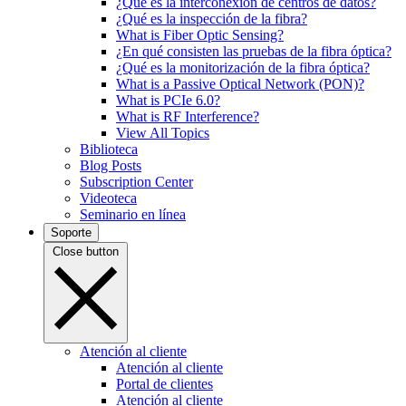
¿Qué es la interconexión de centros de datos?
¿Qué es la inspección de la fibra?
What is Fiber Optic Sensing?
¿En qué consisten las pruebas de la fibra óptica?
¿Qué es la monitorización de la fibra óptica?
What is a Passive Optical Network (PON)?
What is PCIe 6.0?
What is RF Interference?
View All Topics
Biblioteca
Blog Posts
Subscription Center
Videoteca
Seminario en línea
Soporte
Close button
Atención al cliente
Atención al cliente
Portal de clientes
Atención al cliente