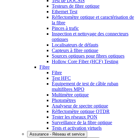
Test de DOCSIS
Testeurs de fibre optique
Ethernet Test
Réflectomètre optique et caractérisation de
la fibre
Pinces à trafic
Inspection et nettoyage des connecteurs
optiques
Localisateurs de défauts
Capteurs à fibre optique
Sources optiques pour fibres optiques
Hollow Core Fiber (HCF) Testing
Fibre
Fibre
Test HFC
Équipement de test de câble ruban
multifibres MPO
Multimètre optique
Photomètres
Analyseur de spectre optique
Réflectomètre optique OTDR
Tester les réseaux PON
Surveillance de la fibre optique
Tests et activation virtuels
Assurance - Réseau et service