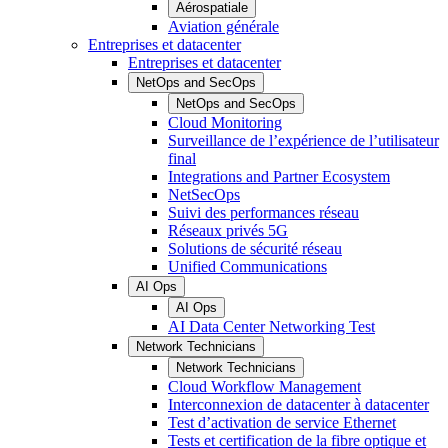
Aérospatiale
Aviation générale
Entreprises et datacenter
Entreprises et datacenter
NetOps and SecOps
NetOps and SecOps
Cloud Monitoring
Surveillance de l’expérience de l’utilisateur
final
Integrations and Partner Ecosystem
NetSecOps
Suivi des performances réseau
Réseaux privés 5G
Solutions de sécurité réseau
Unified Communications
AI Ops
AI Ops
AI Data Center Networking Test
Network Technicians
Network Technicians
Cloud Workflow Management
Interconnexion de datacenter à datacenter
Test d’activation de service Ethernet
Tests et certification de la fibre optique et