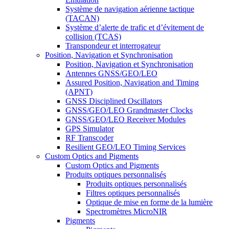
Système de navigation aérienne tactique
(TACAN)
Système d’alerte de trafic et d’évitement de
collision (TCAS)
Transpondeur et interrogateur
Position, Navigation et Synchronisation
Position, Navigation et Synchronisation
Antennes GNSS/GEO/LEO
Assured Position, Navigation and Timing
(APNT)
GNSS Disciplined Oscillators
GNSS/GEO/LEO Grandmaster Clocks
GNSS/GEO/LEO Receiver Modules
GPS Simulator
RF Transcoder
Resilient GEO/LEO Timing Services
Custom Optics and Pigments
Custom Optics and Pigments
Produits optiques personnalisés
Produits optiques personnalisés
Filtres optiques personnalisés
Optique de mise en forme de la lumière
Spectromètres MicroNIR
Pigments