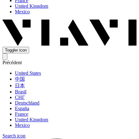
France
United Kingdom
Mexico
Toggler icon
Précédent
United States
中国
日本
Brasil
СНГ
Deutschland
España
France
United Kingdom
Mexico
Search icon