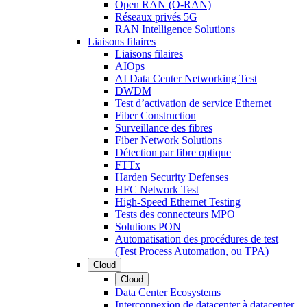
Open RAN (O-RAN)
Réseaux privés 5G
RAN Intelligence Solutions
Liaisons filaires
Liaisons filaires
AIOps
AI Data Center Networking Test
DWDM
Test d’activation de service Ethernet
Fiber Construction
Surveillance des fibres
Fiber Network Solutions
Détection par fibre optique
FTTx
Harden Security Defenses
HFC Network Test
High-Speed Ethernet Testing
Tests des connecteurs MPO
Solutions PON
Automatisation des procédures de test
(Test Process Automation, ou TPA)
Cloud
Cloud
Data Center Ecosystems
Interconnexion de datacenter à datacenter