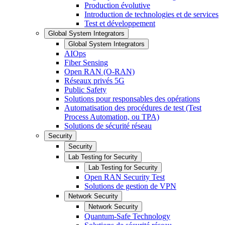
Production évolutive
Introduction de technologies et de services
Test et développement
Global System Integrators
Global System Integrators
AIOps
Fiber Sensing
Open RAN (O-RAN)
Réseaux privés 5G
Public Safety
Solutions pour responsables des opérations
Automatisation des procédures de test (Test
Process Automation, ou TPA)
Solutions de sécurité réseau
Security
Security
Lab Testing for Security
Lab Testing for Security
Open RAN Security Test
Solutions de gestion de VPN
Network Security
Network Security
Quantum-Safe Technology