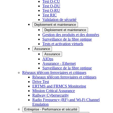
Test O-CU
Test O-DU
Test O-RU
Test RIC
Validation de sécurité
Deploiement et maintenance
Deploiement et maintenance
Gestion des produits et des données
Surveillance de la fibre optique
Tests et activation virtuels
Assurance
Assurance
AIOps
Assurance - Ethernet
Surveillance de la fibre optique
Réseaux télécom ferroviaires et critiques
Réseaux télécom ferroviaires et critiques
Drive Test
ERTMS and FRMCS Monitoring
Mission Critical Assurance
Railway Cybersecurity
Radio Frequency (RF) and Wi-Fi Channel
Emulation
Entreprise - Performance et sécurité