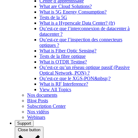
Centre d’apprentissage
What are Cloud Solutions?
What is 5G Energy Consumption?
Tests de la 5G
What is a Hyperscale Data Center? (fr)
Qu’est-ce que l’interconnexion de datacenter à
datacenter ?
Qu’est-ce que l’inspection des connecteurs
optiques ?
What is Fiber Optic Sensing?
Tests de la fibre optique
What is OTDR Testing?
Qu’est-ce qu’un réseau optique passif (Passive
Optical Network, PON) ?
Qu’est-ce que le XGS-PON&nbsp;?
What is RF Interference?
View All Topics
Nos documents
Blog Posts
Subscription Center
Nos vidéos
Webinars
Support
Close button