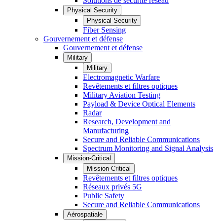
Solutions de sécurité réseau
Physical Security
Physical Security
Fiber Sensing
Gouvernement et défense
Gouvernement et défense
Military
Military
Electromagnetic Warfare
Revêtements et filtres optiques
Military Aviation Testing
Payload & Device Optical Elements
Radar
Research, Development and
Manufacturing
Secure and Reliable Communications
Spectrum Monitoring and Signal Analysis
Mission-Critical
Mission-Critical
Revêtements et filtres optiques
Réseaux privés 5G
Public Safety
Secure and Reliable Communications
Aérospatiale