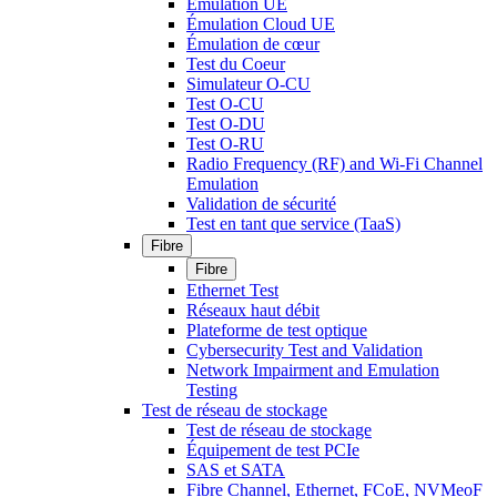
Émulation UE
Émulation Cloud UE
Émulation de cœur
Test du Coeur
Simulateur O-CU
Test O-CU
Test O-DU
Test O-RU
Radio Frequency (RF) and Wi-Fi Channel
Emulation
Validation de sécurité
Test en tant que service (TaaS)
Fibre
Fibre
Ethernet Test
Réseaux haut débit
Plateforme de test optique
Cybersecurity Test and Validation
Network Impairment and Emulation
Testing
Test de réseau de stockage
Test de réseau de stockage
Équipement de test PCIe
SAS et SATA
Fibre Channel, Ethernet, FCoE, NVMeoF