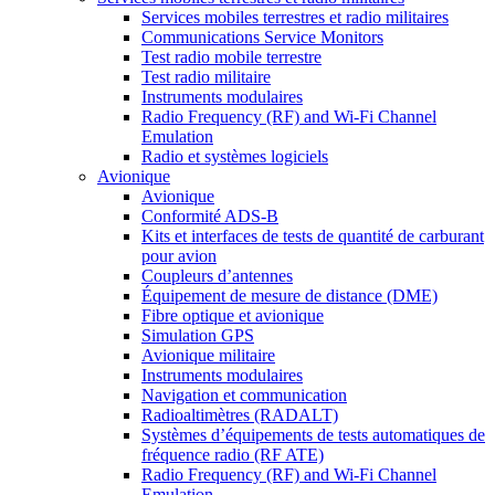
Services mobiles terrestres et radio militaires
Communications Service Monitors
Test radio mobile terrestre
Test radio militaire
Instruments modulaires
Radio Frequency (RF) and Wi-Fi Channel
Emulation
Radio et systèmes logiciels
Avionique
Avionique
Conformité ADS-B
Kits et interfaces de tests de quantité de carburant
pour avion
Coupleurs d’antennes
Équipement de mesure de distance (DME)
Fibre optique et avionique
Simulation GPS
Avionique militaire
Instruments modulaires
Navigation et communication
Radioaltimètres (RADALT)
Systèmes d’équipements de tests automatiques de
fréquence radio (RF ATE)
Radio Frequency (RF) and Wi-Fi Channel
Emulation