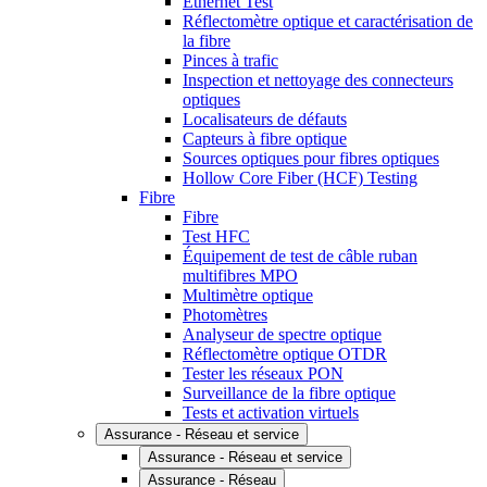
Ethernet Test
Réflectomètre optique et caractérisation de
la fibre
Pinces à trafic
Inspection et nettoyage des connecteurs
optiques
Localisateurs de défauts
Capteurs à fibre optique
Sources optiques pour fibres optiques
Hollow Core Fiber (HCF) Testing
Fibre
Fibre
Test HFC
Équipement de test de câble ruban
multifibres MPO
Multimètre optique
Photomètres
Analyseur de spectre optique
Réflectomètre optique OTDR
Tester les réseaux PON
Surveillance de la fibre optique
Tests et activation virtuels
Assurance - Réseau et service
Assurance - Réseau et service
Assurance - Réseau