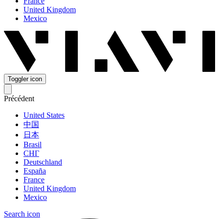
France
United Kingdom
Mexico
Toggler icon
Précédent
United States
中国
日本
Brasil
СНГ
Deutschland
España
France
United Kingdom
Mexico
Search icon