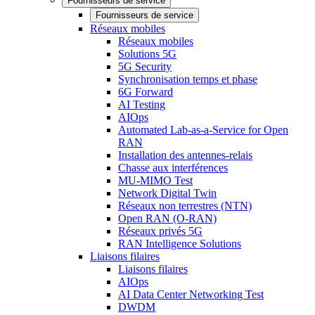
Fournisseurs de service
Fournisseurs de service
Réseaux mobiles
Réseaux mobiles
Solutions 5G
5G Security
Synchronisation temps et phase
6G Forward
AI Testing
AIOps
Automated Lab-as-a-Service for Open
RAN
Installation des antennes-relais
Chasse aux interférences
MU-MIMO Test
Network Digital Twin
Réseaux non terrestres (NTN)
Open RAN (O-RAN)
Réseaux privés 5G
RAN Intelligence Solutions
Liaisons filaires
Liaisons filaires
AIOps
AI Data Center Networking Test
DWDM