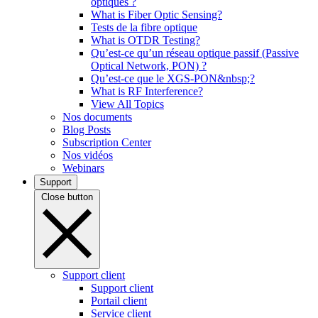
optiques ?
What is Fiber Optic Sensing?
Tests de la fibre optique
What is OTDR Testing?
Qu’est-ce qu’un réseau optique passif (Passive
Optical Network, PON) ?
Qu’est-ce que le XGS-PON&nbsp;?
What is RF Interference?
View All Topics
Nos documents
Blog Posts
Subscription Center
Nos vidéos
Webinars
Support
Close button
Support client
Support client
Portail client
Service client