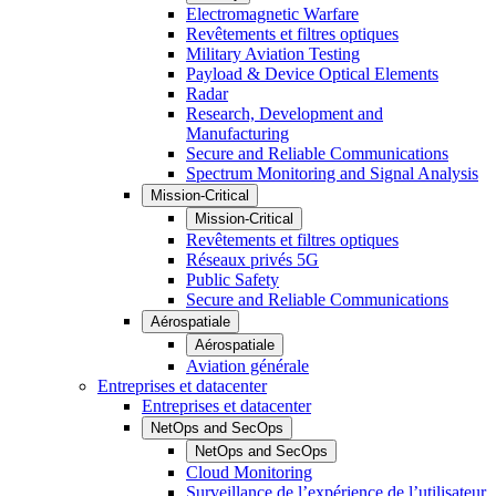
Electromagnetic Warfare
Revêtements et filtres optiques
Military Aviation Testing
Payload & Device Optical Elements
Radar
Research, Development and
Manufacturing
Secure and Reliable Communications
Spectrum Monitoring and Signal Analysis
Mission-Critical
Mission-Critical
Revêtements et filtres optiques
Réseaux privés 5G
Public Safety
Secure and Reliable Communications
Aérospatiale
Aérospatiale
Aviation générale
Entreprises et datacenter
Entreprises et datacenter
NetOps and SecOps
NetOps and SecOps
Cloud Monitoring
Surveillance de l’expérience de l’utilisateur