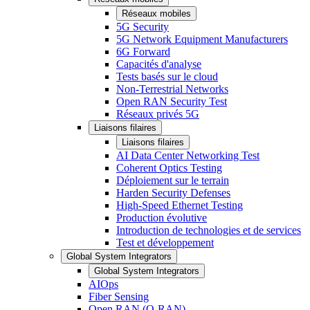
Réseaux mobiles
5G Security
5G Network Equipment Manufacturers
6G Forward
Capacités d'analyse
Tests basés sur le cloud
Non-Terrestrial Networks
Open RAN Security Test
Réseaux privés 5G
Liaisons filaires
Liaisons filaires
AI Data Center Networking Test
Coherent Optics Testing
Déploiement sur le terrain
Harden Security Defenses
High-Speed Ethernet Testing
Production évolutive
Introduction de technologies et de services
Test et développement
Global System Integrators
Global System Integrators
AIOps
Fiber Sensing
Open RAN (O-RAN)