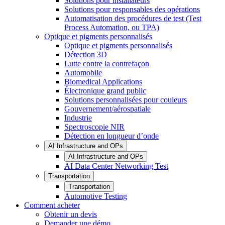
Solutions pour installateurs
Solutions pour responsables des opérations
Automatisation des procédures de test (Test
Process Automation, ou TPA)
Optique et pigments personnalisés
Optique et pigments personnalisés
Détection 3D
Lutte contre la contrefaçon
Automobile
Biomedical Applications
Électronique grand public
Solutions personnalisées pour couleurs
Gouvernement/aérospatiale
Industrie
Spectroscopie NIR
Détection en longueur d’onde
AI Infrastructure and OPs
AI Infrastructure and OPs
AI Data Center Networking Test
Transportation
Transportation
Automotive Testing
Comment acheter
Obtenir un devis
Demander une démo