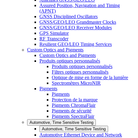
Assured Position, Navigation and Timing
(APNT)
GNSS Disciplined Oscillators
GNSS/GEO/LEO Grandmaster Clocks
GNSS/GEO/LEO Receiver Modules
GPS Simulator
RF Transcoder
Resilient GEO/LEO Timing Services
Custom Optics and Pigments
Custom Optics and Pigments
Produits optiques personnalisés
Produits optiques personnalisés
Filtres optiques personnalisés
Optique de mise en forme de la lumière
Spectromètres MicroNIR
Pigments
Pigments
Protection de la marque
Pigments ChromaFlair
Pigments de sécurité
Pigments SpectraFlair
Automotive, Time Sensitive Testing
Automotive, Time Sensitive Testing
Automotive Ethernet Device and Network