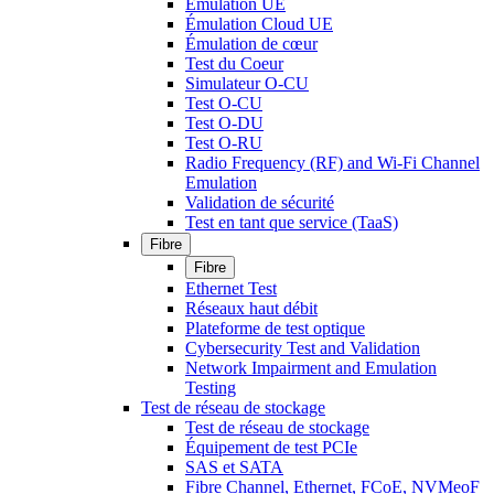
Émulation UE
Émulation Cloud UE
Émulation de cœur
Test du Coeur
Simulateur O-CU
Test O-CU
Test O-DU
Test O-RU
Radio Frequency (RF) and Wi-Fi Channel
Emulation
Validation de sécurité
Test en tant que service (TaaS)
Fibre
Fibre
Ethernet Test
Réseaux haut débit
Plateforme de test optique
Cybersecurity Test and Validation
Network Impairment and Emulation
Testing
Test de réseau de stockage
Test de réseau de stockage
Équipement de test PCIe
SAS et SATA
Fibre Channel, Ethernet, FCoE, NVMeoF