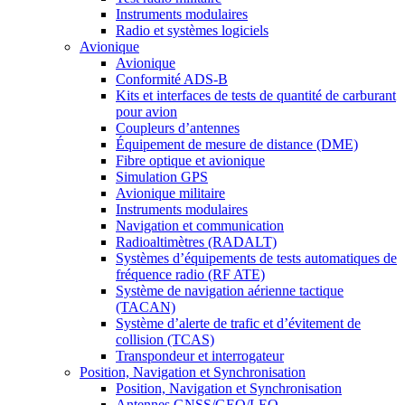
Instruments modulaires
Radio et systèmes logiciels
Avionique
Avionique
Conformité ADS-B
Kits et interfaces de tests de quantité de carburant
pour avion
Coupleurs d’antennes
Équipement de mesure de distance (DME)
Fibre optique et avionique
Simulation GPS
Avionique militaire
Instruments modulaires
Navigation et communication
Radioaltimètres (RADALT)
Systèmes d’équipements de tests automatiques de
fréquence radio (RF ATE)
Système de navigation aérienne tactique
(TACAN)
Système d’alerte de trafic et d’évitement de
collision (TCAS)
Transpondeur et interrogateur
Position, Navigation et Synchronisation
Position, Navigation et Synchronisation
Antennes GNSS/GEO/LEO