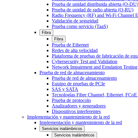
Prueba de unidad distribuida abierta (O-DU
Prueba de unidad de radio abierta (O-RU)
Radio Frequency (RF) and Wi-Fi Channel E
Validación de seguridad
Prueba como servicio (TaaS)
Fibra
Fibra
Prueba de Ethernet
Redes de alta velocidad
Plataforma de pruebas de fabricación de equ
Cybersecurity Test and Validation
Network Impairment and Emulation Testing
Prueba de red de almacenamiento
Prueba de red de almacenamiento
Equipo de pruebas de PCIe
SAS y SATA
Tecnologías Fibre Channel, Ethernet, FC
Prueba de protocolo
Analizadores y generadores
Dispositivos interferentes
Implementación y mantenimiento de la red
Implementación y mantenimiento de la red
Servicios inalámbricos
Servicios inalámbricos