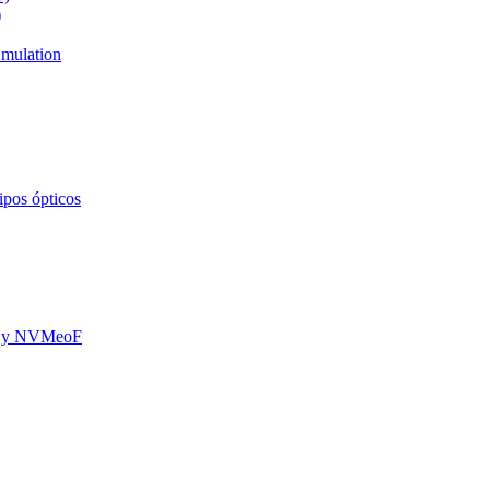
)
mulation
ipos ópticos
oE y NVMeoF