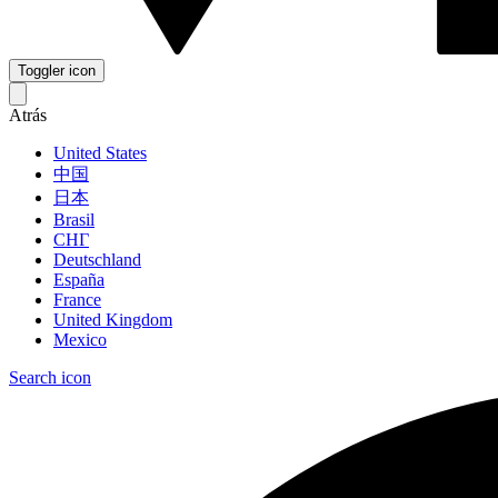
Toggler icon
Atrás
United States
中国
日本
Brasil
СНГ
Deutschland
España
France
United Kingdom
Mexico
Search icon