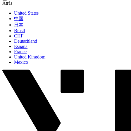
Atrás
United States
中国
日本
Brasil
СНГ
Deutschland
España
France
United Kingdom
Mexico