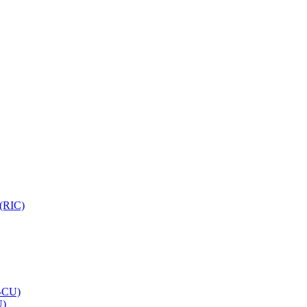
 (RIC)
O-CU)
U)