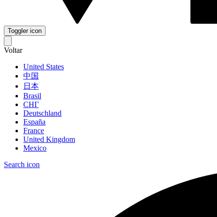
Toggler icon
Voltar
United States
中国
日本
Brasil
СНГ
Deutschland
España
France
United Kingdom
Mexico
Search icon