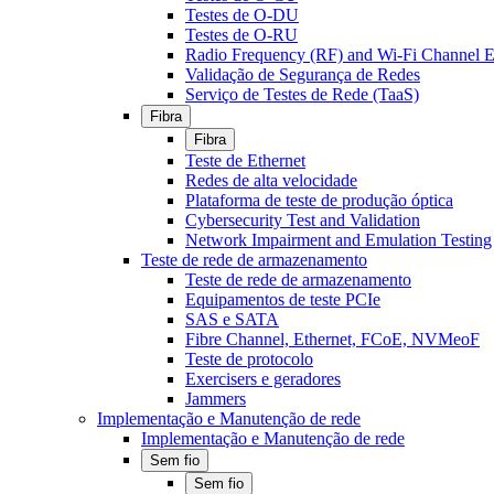
Testes de O-DU
Testes de O-RU
Radio Frequency (RF) and Wi-Fi Channel E
Validação de Segurança de Redes
Serviço de Testes de Rede (TaaS)
Fibra
Fibra
Teste de Ethernet
Redes de alta velocidade
Plataforma de teste de produção óptica
Cybersecurity Test and Validation
Network Impairment and Emulation Testing
Teste de rede de armazenamento
Teste de rede de armazenamento
Equipamentos de teste PCIe
SAS e SATA
Fibre Channel, Ethernet, FCoE, NVMeoF
Teste de protocolo
Exercisers e geradores
Jammers
Implementação e Manutenção de rede
Implementação e Manutenção de rede
Sem fio
Sem fio