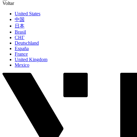
Voltar
United States
中国
日本
Brasil
СНГ
Deutschland
España
France
United Kingdom
Mexico