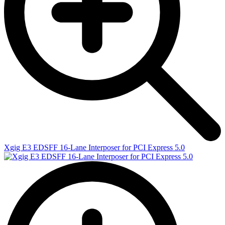
Xgig E3 EDSFF 16-Lane Interposer for PCI Express 5.0