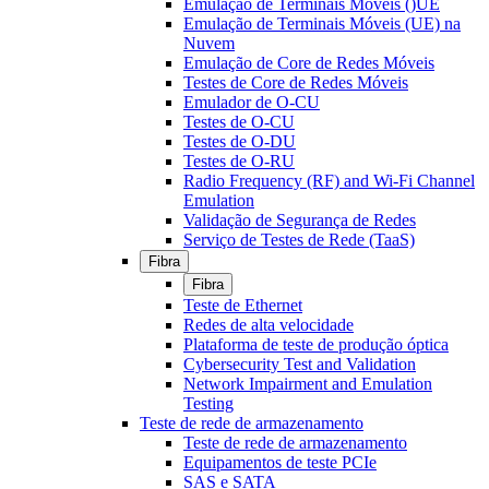
Emulação de Terminais Móveis ()UE
Emulação de Terminais Móveis (UE) na
Nuvem
Emulação de Core de Redes Móveis
Testes de Core de Redes Móveis
Emulador de O-CU
Testes de O-CU
Testes de O-DU
Testes de O-RU
Radio Frequency (RF) and Wi-Fi Channel
Emulation
Validação de Segurança de Redes
Serviço de Testes de Rede (TaaS)
Fibra
Fibra
Teste de Ethernet
Redes de alta velocidade
Plataforma de teste de produção óptica
Cybersecurity Test and Validation
Network Impairment and Emulation
Testing
Teste de rede de armazenamento
Teste de rede de armazenamento
Equipamentos de teste PCIe
SAS e SATA