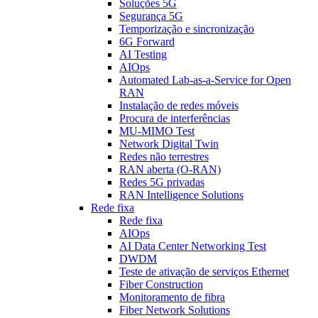
Soluções 5G
Segurança 5G
Temporização e sincronização
6G Forward
AI Testing
AIOps
Automated Lab-as-a-Service for Open
RAN
Instalação de redes móveis
Procura de interferências
MU-MIMO Test
Network Digital Twin
Redes não terrestres
RAN aberta (O-RAN)
Redes 5G privadas
RAN Intelligence Solutions
Rede fixa
Rede fixa
AIOps
AI Data Center Networking Test
DWDM
Teste de ativação de serviços Ethernet
Fiber Construction
Monitoramento de fibra
Fiber Network Solutions