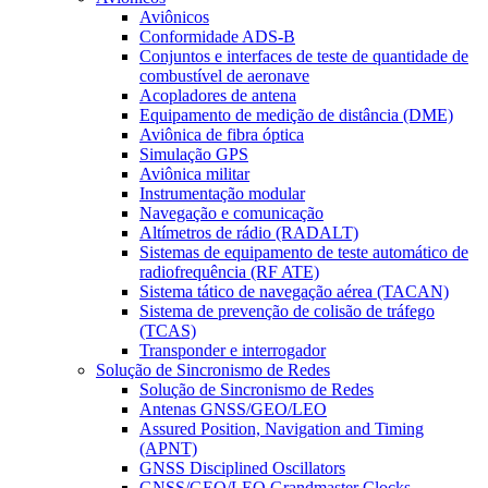
Aviônicos
Conformidade ADS-B
Conjuntos e interfaces de teste de quantidade de
combustível de aeronave
Acopladores de antena
Equipamento de medição de distância (DME)
Aviônica de fibra óptica
Simulação GPS
Aviônica militar
Instrumentação modular
Navegação e comunicação
Altímetros de rádio (RADALT)
Sistemas de equipamento de teste automático de
radiofrequência (RF ATE)
Sistema tático de navegação aérea (TACAN)
Sistema de prevenção de colisão de tráfego
(TCAS)
Transponder e interrogador
Solução de Sincronismo de Redes
Solução de Sincronismo de Redes
Antenas GNSS/GEO/LEO
Assured Position, Navigation and Timing
(APNT)
GNSS Disciplined Oscillators
GNSS/GEO/LEO Grandmaster Clocks