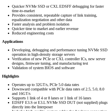
Quicker NVMe SSD or CXL EDSFF debugging for faster
time-to-market
Provides consistent, repeatable capture of link training,
equalization negotiation and other data
Faster analysis and problem isolation
Quicker time to market and earlier revenue
Reduced engineering costs
Applications
Developing, debugging and performance tuning NVMe SSD
operation in high-density storage servers
Verification of new PCIe or CXL controller ICs, new server
designs, firmware tuning, and manufacturing test
Validation of system BIOS and software
Highlights
Operates up to 32GT/s, PCIe 5.0 data rates
Downward compatible with PCIe data rates of 2.5, 5.0, 8.0
and 16GT/s
Supports 1 link of 4 or 8 lanes or 1 link of 16 lanes
EDSFF E3.S or E3.L NVMe SSD DUT (not supplied) plugs
directly into the Interposer