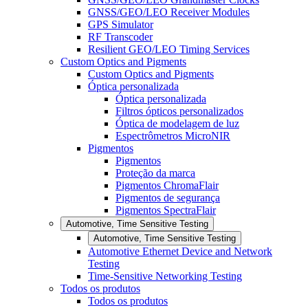
GNSS/GEO/LEO Receiver Modules
GPS Simulator
RF Transcoder
Resilient GEO/LEO Timing Services
Custom Optics and Pigments
Custom Optics and Pigments
Óptica personalizada
Óptica personalizada
Filtros ópticos personalizados
Óptica de modelagem de luz
Espectrômetros MicroNIR
Pigmentos
Pigmentos
Proteção da marca
Pigmentos ChromaFlair
Pigmentos de segurança
Pigmentos SpectraFlair
Automotive, Time Sensitive Testing
Automotive, Time Sensitive Testing
Automotive Ethernet Device and Network
Testing
Time-Sensitive Networking Testing
Todos os produtos
Todos os produtos