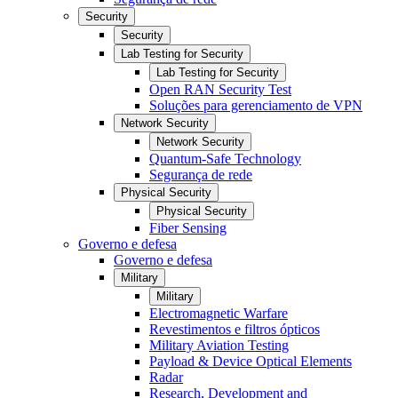
Security
Security
Lab Testing for Security
Lab Testing for Security
Open RAN Security Test
Soluções para gerenciamento de VPN
Network Security
Network Security
Quantum-Safe Technology
Segurança de rede
Physical Security
Physical Security
Fiber Sensing
Governo e defesa
Governo e defesa
Military
Military
Electromagnetic Warfare
Revestimentos e filtros ópticos
Military Aviation Testing
Payload & Device Optical Elements
Radar
Research, Development and