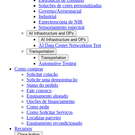
Eletrônicos de consumo
Soluções de cores personalizadas
Governo/Aeroespacial
Industrial
Espectroscopia de NIR
Sensoriamento espectral
AI Infrastructure and OPs
AI Infrastructure and OPs
AI Data Center Networking Test
Transportation
Transportation
Automotive Testing
Como comprar
Solicitar cotação
Solicite uma demonstração
Status do pedido
Fale conosco
Equipamento alugado
Opções de financiamento
Como pedir
Como Solicitar Serviços
Localizar parceiro
Equipamento recondicionado
Recursos
Close button