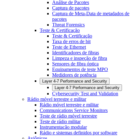
Análise de Pacotes
Captura de pacotes
Captura de Meta-Data de metadados de
pacotes
Threat Forensics
Teste & Certificação
Teste & Certificação
Taxa de erros de bit
Teste de Ethernet
Identificadores de fibras
Limpeza e inspeção de fibra
Sensores de fibra óptica
Equipamentos de teste MPO
Medidores de potência
Layer 4-7 Performance and Security
Layer 4-7 Performance and Security
Cybersecurity Test and Validation
Rádio móvel terrestre e militar
Rádio móvel terrestre e militar
Communications Service Monitors
Teste de rádio móvel terrestre
Teste de rádio militar
Instrumentação modular
Rádio e sistemas definidos por software
Aviônicos