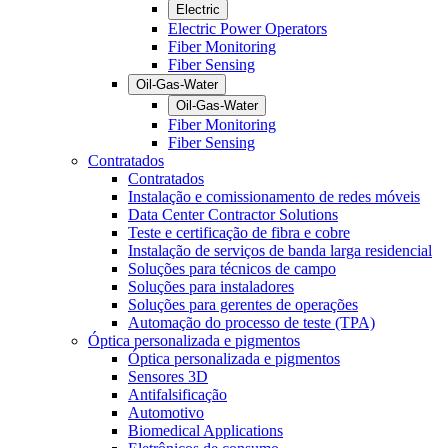
Electric
Electric Power Operators
Fiber Monitoring
Fiber Sensing
Oil-Gas-Water
Oil-Gas-Water
Fiber Monitoring
Fiber Sensing
Contratados
Contratados
Instalação e comissionamento de redes móveis
Data Center Contractor Solutions
Teste e certificação de fibra e cobre
Instalação de serviços de banda larga residencial
Soluções para técnicos de campo
Soluções para instaladores
Soluções para gerentes de operações
Automação do processo de teste (TPA)
Óptica personalizada e pigmentos
Óptica personalizada e pigmentos
Sensores 3D
Antifalsificação
Automotivo
Biomedical Applications