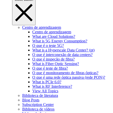
Centro de aprendizagem
Centro de aprendizagem
What are Cloud Solutions?
What is 5G Energy Consumption?
O que é o teste 5G?
What is a Hyperscale Data Center? (pt)
O que é interconexão de data centers?
O que é inspeção de fibra?
What is Fiber Optic Sensing?
O que é teste de fibra?
O que é monitoramento de fibras ópticas?
O que é uma rede óptica passiva (rede PON)?
What is PCIe 6.0?
What is RF Interference?
View All Topics
Biblioteca de literatura
Blog Posts
Subscription Center
Biblioteca de vídeos