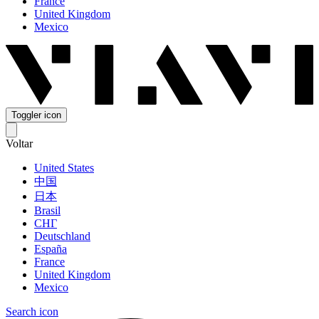
France
United Kingdom
Mexico
Toggler icon
Voltar
United States
中国
日本
Brasil
СНГ
Deutschland
España
France
United Kingdom
Mexico
Search icon