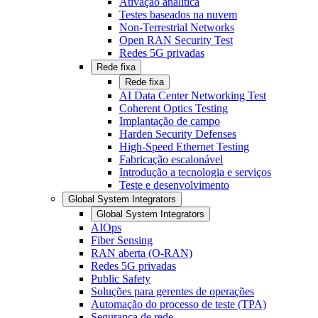
Ativação analítica
Testes baseados na nuvem
Non-Terrestrial Networks
Open RAN Security Test
Redes 5G privadas
Rede fixa
Rede fixa
AI Data Center Networking Test
Coherent Optics Testing
Implantação de campo
Harden Security Defenses
High-Speed Ethernet Testing
Fabricação escalonável
Introdução a tecnologia e serviços
Teste e desenvolvimento
Global System Integrators
Global System Integrators
AIOps
Fiber Sensing
RAN aberta (O-RAN)
Redes 5G privadas
Public Safety
Soluções para gerentes de operações
Automação do processo de teste (TPA)
Segurança de rede