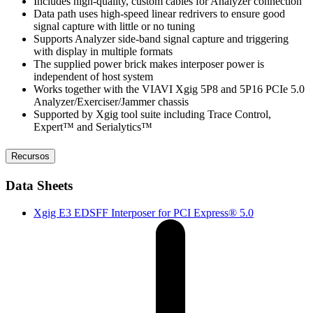
Includes high-quality, custom cables for Analyzer connection
Data path uses high-speed linear redrivers to ensure good
signal capture with little or no tuning
Supports Analyzer side-band signal capture and triggering
with display in multiple formats
The supplied power brick makes interposer power is
independent of host system
Works together with the VIAVI Xgig 5P8 and 5P16 PCIe 5.0
Analyzer/Exerciser/Jammer chassis
Supported by Xgig tool suite including Trace Control,
Expert™ and Serialytics™
Recursos
Data Sheets
Xgig E3 EDSFF Interposer for PCI Express® 5.0