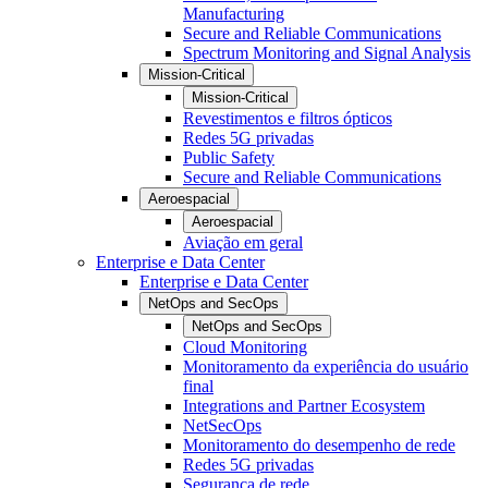
Manufacturing
Secure and Reliable Communications
Spectrum Monitoring and Signal Analysis
Mission-Critical
Mission-Critical
Revestimentos e filtros ópticos
Redes 5G privadas
Public Safety
Secure and Reliable Communications
Aeroespacial
Aeroespacial
Aviação em geral
Enterprise e Data Center
Enterprise e Data Center
NetOps and SecOps
NetOps and SecOps
Cloud Monitoring
Monitoramento da experiência do usuário
final
Integrations and Partner Ecosystem
NetSecOps
Monitoramento do desempenho de rede
Redes 5G privadas
Segurança de rede