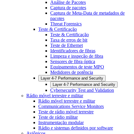
Análise de Pacotes
Captura de pacotes
Captura de Meta-Data de metadados de
pacotes
Threat Forensics
Teste & Certificação
Teste & Certificação
Taxa de erros de bit
Teste de Ethernet
Identificadores de fibras
Limpeza e inspeção de fibra
Sensores de fibra óptica
Equipamentos de teste MPO
Medidores de potência
Layer 4-7 Performance and Security
Layer 4-7 Performance and Security
Cybersecurity Test and Validation
Rádio móvel terrestre e militar
Rádio móvel terrestre e militar
Communications Service Monitors
Teste de rádio móvel terrestre
Teste de rádio militar
Instrumentação modular
Rádio e sistemas definidos por software
Aviônicos