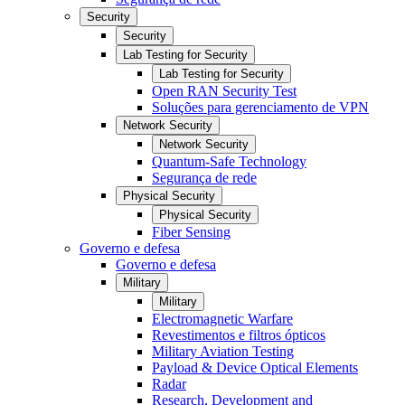
Security
Security
Lab Testing for Security
Lab Testing for Security
Open RAN Security Test
Soluções para gerenciamento de VPN
Network Security
Network Security
Quantum-Safe Technology
Segurança de rede
Physical Security
Physical Security
Fiber Sensing
Governo e defesa
Governo e defesa
Military
Military
Electromagnetic Warfare
Revestimentos e filtros ópticos
Military Aviation Testing
Payload & Device Optical Elements
Radar
Research, Development and