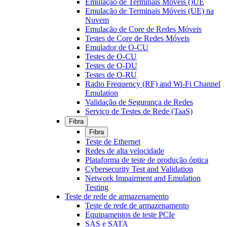
Emulação de Terminais Móveis ()UE
Emulação de Terminais Móveis (UE) na
Nuvem
Emulação de Core de Redes Móveis
Testes de Core de Redes Móveis
Emulador de O-CU
Testes de O-CU
Testes de O-DU
Testes de O-RU
Radio Frequency (RF) and Wi-Fi Channel
Emulation
Validação de Segurança de Redes
Serviço de Testes de Rede (TaaS)
Fibra
Fibra
Teste de Ethernet
Redes de alta velocidade
Plataforma de teste de produção óptica
Cybersecurity Test and Validation
Network Impairment and Emulation
Testing
Teste de rede de armazenamento
Teste de rede de armazenamento
Equipamentos de teste PCIe
SAS e SATA