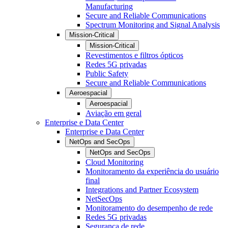
Manufacturing
Secure and Reliable Communications
Spectrum Monitoring and Signal Analysis
Mission-Critical
Mission-Critical
Revestimentos e filtros ópticos
Redes 5G privadas
Public Safety
Secure and Reliable Communications
Aeroespacial
Aeroespacial
Aviação em geral
Enterprise e Data Center
Enterprise e Data Center
NetOps and SecOps
NetOps and SecOps
Cloud Monitoring
Monitoramento da experiência do usuário
final
Integrations and Partner Ecosystem
NetSecOps
Monitoramento do desempenho de rede
Redes 5G privadas
Segurança de rede