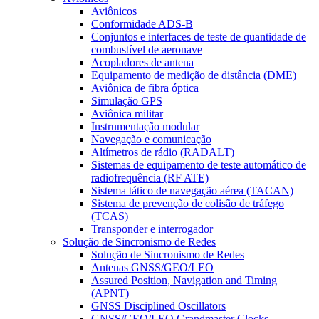
Aviônicos
Conformidade ADS-B
Conjuntos e interfaces de teste de quantidade de
combustível de aeronave
Acopladores de antena
Equipamento de medição de distância (DME)
Aviônica de fibra óptica
Simulação GPS
Aviônica militar
Instrumentação modular
Navegação e comunicação
Altímetros de rádio (RADALT)
Sistemas de equipamento de teste automático de
radiofrequência (RF ATE)
Sistema tático de navegação aérea (TACAN)
Sistema de prevenção de colisão de tráfego
(TCAS)
Transponder e interrogador
Solução de Sincronismo de Redes
Solução de Sincronismo de Redes
Antenas GNSS/GEO/LEO
Assured Position, Navigation and Timing
(APNT)
GNSS Disciplined Oscillators
GNSS/GEO/LEO Grandmaster Clocks