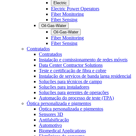
Electric
Electric Power Operators
Fiber Monitoring
Fiber Sensing
Oil-Gas-Water
Oil-Gas-Water
Fiber Monitoring
Fiber Sensing
Contratados
Contratados
Instalação e comissionamento de redes móveis
Data Center Contractor Solutions
Teste e certificação de fibra e cobre
Instalação de serviços de banda larga residencial
Soluções para técnicos de campo
Soluções para instaladores
Soluções para gerentes de operações
Automação do processo de teste (TPA)
Óptica personalizada e pigmentos
Óptica personalizada e pigmentos
Sensores 3D
Antifalsificação
Automotivo
Biomedical Applications