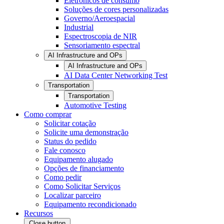
Eletrônicos de consumo
Soluções de cores personalizadas
Governo/Aeroespacial
Industrial
Espectroscopia de NIR
Sensoriamento espectral
AI Infrastructure and OPs
AI Infrastructure and OPs
AI Data Center Networking Test
Transportation
Transportation
Automotive Testing
Como comprar
Solicitar cotação
Solicite uma demonstração
Status do pedido
Fale conosco
Equipamento alugado
Opções de financiamento
Como pedir
Como Solicitar Serviços
Localizar parceiro
Equipamento recondicionado
Recursos
Close button