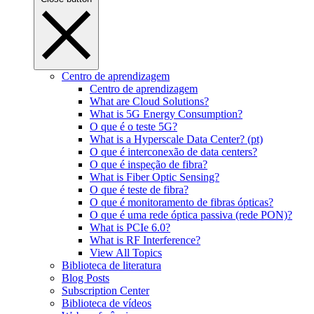
Centro de aprendizagem
Centro de aprendizagem
What are Cloud Solutions?
What is 5G Energy Consumption?
O que é o teste 5G?
What is a Hyperscale Data Center? (pt)
O que é interconexão de data centers?
O que é inspeção de fibra?
What is Fiber Optic Sensing?
O que é teste de fibra?
O que é monitoramento de fibras ópticas?
O que é uma rede óptica passiva (rede PON)?
What is PCIe 6.0?
What is RF Interference?
View All Topics
Biblioteca de literatura
Blog Posts
Subscription Center
Biblioteca de vídeos