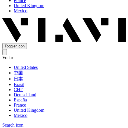
France
United Kingdom
Mexico
Toggler icon
Voltar
United States
中国
日本
Brasil
СНГ
Deutschland
España
France
United Kingdom
Mexico
Search icon