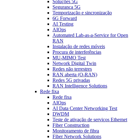
Soluções 5G
Segurança 5G
Temporização e sincronização
6G Forward
AI Testing
AIOps
Automated Lab-as-a-Service for Open
RAN
Instalação de redes móveis
Procura de interferências
MU-MIMO Test
Network Digital Twin
Redes não terrestres
RAN aberta (O-RAN)
Redes 5G privadas
RAN Intelligence Solutions
Rede fixa
Rede fixa
AIOps
AI Data Center Networking Test
DWDM
Teste de ativação de serviços Ethernet
Fiber Construction
Monitoramento de fibra
Fiber Network Solutions