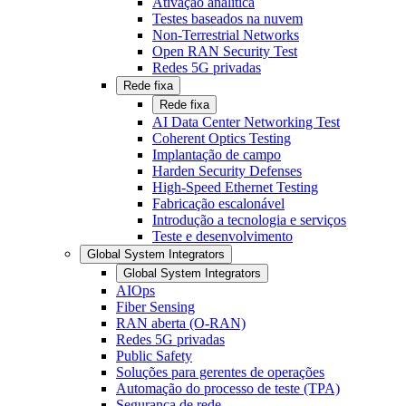
Ativação analítica
Testes baseados na nuvem
Non-Terrestrial Networks
Open RAN Security Test
Redes 5G privadas
Rede fixa
Rede fixa
AI Data Center Networking Test
Coherent Optics Testing
Implantação de campo
Harden Security Defenses
High-Speed Ethernet Testing
Fabricação escalonável
Introdução a tecnologia e serviços
Teste e desenvolvimento
Global System Integrators
Global System Integrators
AIOps
Fiber Sensing
RAN aberta (O-RAN)
Redes 5G privadas
Public Safety
Soluções para gerentes de operações
Automação do processo de teste (TPA)
Segurança de rede