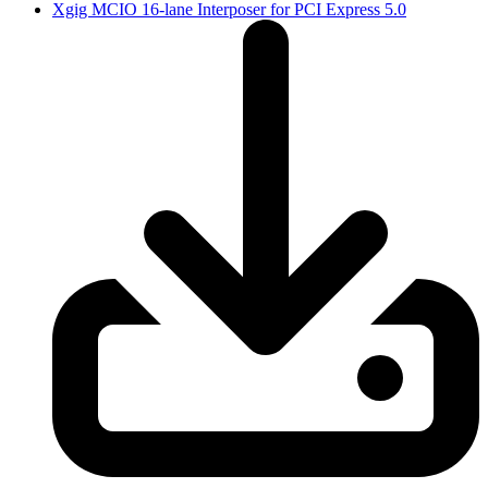
Xgig MCIO 16-lane Interposer for PCI Express 5.0