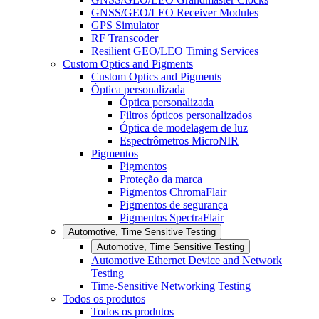
GNSS/GEO/LEO Receiver Modules
GPS Simulator
RF Transcoder
Resilient GEO/LEO Timing Services
Custom Optics and Pigments
Custom Optics and Pigments
Óptica personalizada
Óptica personalizada
Filtros ópticos personalizados
Óptica de modelagem de luz
Espectrômetros MicroNIR
Pigmentos
Pigmentos
Proteção da marca
Pigmentos ChromaFlair
Pigmentos de segurança
Pigmentos SpectraFlair
Automotive, Time Sensitive Testing
Automotive, Time Sensitive Testing
Automotive Ethernet Device and Network
Testing
Time-Sensitive Networking Testing
Todos os produtos
Todos os produtos