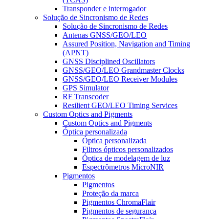
Transponder e interrogador
Solução de Sincronismo de Redes
Solução de Sincronismo de Redes
Antenas GNSS/GEO/LEO
Assured Position, Navigation and Timing
(APNT)
GNSS Disciplined Oscillators
GNSS/GEO/LEO Grandmaster Clocks
GNSS/GEO/LEO Receiver Modules
GPS Simulator
RF Transcoder
Resilient GEO/LEO Timing Services
Custom Optics and Pigments
Custom Optics and Pigments
Óptica personalizada
Óptica personalizada
Filtros ópticos personalizados
Óptica de modelagem de luz
Espectrômetros MicroNIR
Pigmentos
Pigmentos
Proteção da marca
Pigmentos ChromaFlair
Pigmentos de segurança