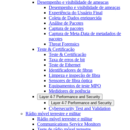
Desempenho e visibilidade de ameaças
Desempenho e visibilidade de ameaças
Experiência do Usuário Final
Coleta de Dados enriquecida
Análise de Pacotes
Captura de pacotes
Captura de Meta-Data de metadados de
pacotes
Threat Forensics
Teste & Certificação
Teste & Certificação
Taxa de erros de bit
Teste de Ethernet
Identificadores de fibras
Limpeza e inspeção de fibra
Sensores de fibra óptica
Equipamentos de teste MPO
Medidores de potência
Layer 4-7 Performance and Security
Layer 4-7 Performance and Security
Cybersecurity Test and Validation
Rádio móvel terrestre e militar
Rádio móvel terrestre e militar
Communications Service Monitors
Teste de rádio móvel terrestre