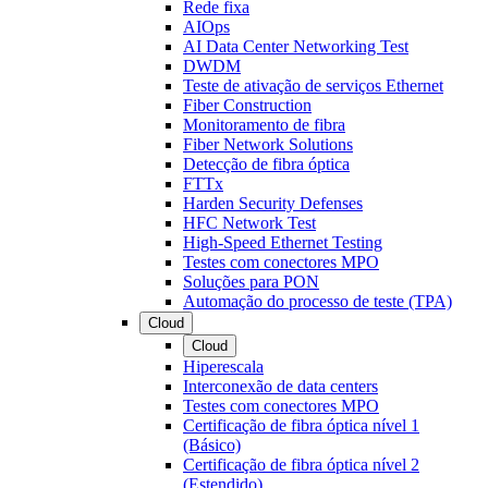
Rede fixa
AIOps
AI Data Center Networking Test
DWDM
Teste de ativação de serviços Ethernet
Fiber Construction
Monitoramento de fibra
Fiber Network Solutions
Detecção de fibra óptica
FTTx
Harden Security Defenses
HFC Network Test
High-Speed Ethernet Testing
Testes com conectores MPO
Soluções para PON
Automação do processo de teste (TPA)
Cloud
Cloud
Hiperescala
Interconexão de data centers
Testes com conectores MPO
Certificação de fibra óptica nível 1
(Básico)
Certificação de fibra óptica nível 2
(Estendido)