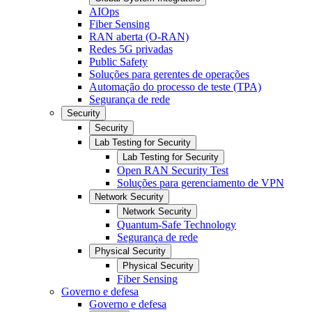
AIOps
Fiber Sensing
RAN aberta (O-RAN)
Redes 5G privadas
Public Safety
Soluções para gerentes de operações
Automação do processo de teste (TPA)
Segurança de rede
Security
Security
Lab Testing for Security
Lab Testing for Security
Open RAN Security Test
Soluções para gerenciamento de VPN
Network Security
Network Security
Quantum-Safe Technology
Segurança de rede
Physical Security
Physical Security
Fiber Sensing
Governo e defesa
Governo e defesa