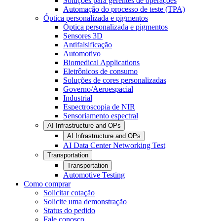
Soluções para gerentes de operações
Automação do processo de teste (TPA)
Óptica personalizada e pigmentos
Óptica personalizada e pigmentos
Sensores 3D
Antifalsificação
Automotivo
Biomedical Applications
Eletrônicos de consumo
Soluções de cores personalizadas
Governo/Aeroespacial
Industrial
Espectroscopia de NIR
Sensoriamento espectral
AI Infrastructure and OPs
AI Infrastructure and OPs
AI Data Center Networking Test
Transportation
Transportation
Automotive Testing
Como comprar
Solicitar cotação
Solicite uma demonstração
Status do pedido
Fale conosco