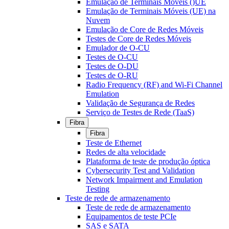
Emulação de Terminais Móveis ()UE
Emulação de Terminais Móveis (UE) na
Nuvem
Emulação de Core de Redes Móveis
Testes de Core de Redes Móveis
Emulador de O-CU
Testes de O-CU
Testes de O-DU
Testes de O-RU
Radio Frequency (RF) and Wi-Fi Channel
Emulation
Validação de Segurança de Redes
Serviço de Testes de Rede (TaaS)
Fibra
Fibra
Teste de Ethernet
Redes de alta velocidade
Plataforma de teste de produção óptica
Cybersecurity Test and Validation
Network Impairment and Emulation
Testing
Teste de rede de armazenamento
Teste de rede de armazenamento
Equipamentos de teste PCIe
SAS e SATA