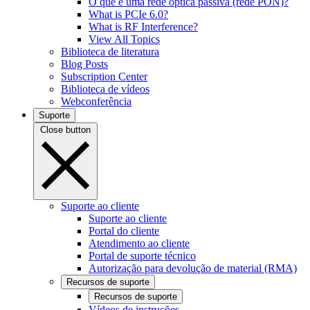
O que é uma rede óptica passiva (rede PON)?
What is PCIe 6.0?
What is RF Interference?
View All Topics
Biblioteca de literatura
Blog Posts
Subscription Center
Biblioteca de vídeos
Webconferência
Suporte
Close button
Suporte ao cliente
Suporte ao cliente
Portal do cliente
Atendimento ao cliente
Portal de suporte técnico
Autorização para devolução de material (RMA)
Recursos de suporte
Recursos de suporte
Vídeos de instruções