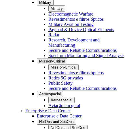
Military
Military
Electromagnetic Warfare
Revestimentos e filtros ópticos
Military Aviation Testing
Payload & Device Optical Elements
Radar
Research, Development and
Manufacturing
Secure and Reliable Communications
Spectrum Monitoring and Signal Analysis
Mission-Critical
Mission-Critical
Revestimentos e filtros ópticos
Redes 5G privadas
Public Safety
Secure and Reliable Communications
Aeroespacial
Aeroespacial
Aviação em geral
Enterprise e Data Center
Enterprise e Data Center
NetOps and SecOps
NetOps and SecOps