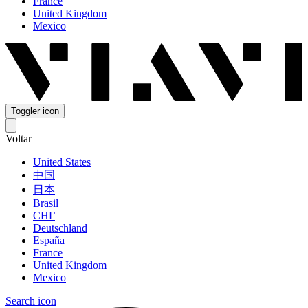
France
United Kingdom
Mexico
Toggler icon
Voltar
United States
中国
日本
Brasil
СНГ
Deutschland
España
France
United Kingdom
Mexico
Search icon