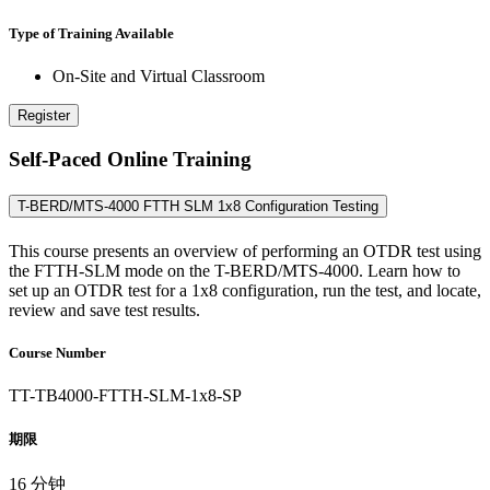
Type of Training Available
On-Site and Virtual Classroom
Register
Self-Paced Online Training
T-BERD/MTS-4000 FTTH SLM 1x8 Configuration Testing
This course presents an overview of performing an OTDR test using
the FTTH-SLM mode on the T-BERD/MTS-4000. Learn how to
set up an OTDR test for a 1x8 configuration, run the test, and locate,
review and save test results.
Course Number
TT-TB4000-FTTH-SLM-1x8-SP
期限
16 分钟