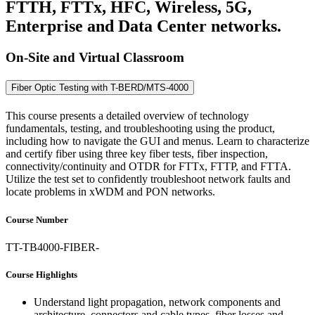
FTTH, FTTx, HFC, Wireless, 5G,
Enterprise and Data Center networks.
On-Site and Virtual Classroom
Fiber Optic Testing with T-BERD/MTS-4000
This course presents a detailed overview of technology
fundamentals, testing, and troubleshooting using the product,
including how to navigate the GUI and menus. Learn to characterize
and certify fiber using three key fiber tests, fiber inspection,
connectivity/continuity and OTDR for FTTx, FTTP, and FTTA.
Utilize the test set to confidently troubleshoot network faults and
locate problems in xWDM and PON networks.
Course Number
TT-TB4000-FIBER-
Course Highlights
Understand light propagation, network components and
architecture, connectors and cable types, fiber losses and