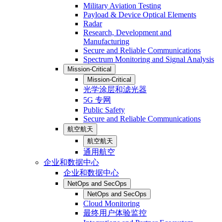
Military Aviation Testing
Payload & Device Optical Elements
Radar
Research, Development and
Manufacturing
Secure and Reliable Communications
Spectrum Monitoring and Signal Analysis
Mission-Critical
Mission-Critical
光学涂层和滤光器
5G 专网
Public Safety
Secure and Reliable Communications
航空航天
航空航天
通用航空
企业和数据中心
企业和数据中心
NetOps and SecOps
NetOps and SecOps
Cloud Monitoring
最终用户体验监控