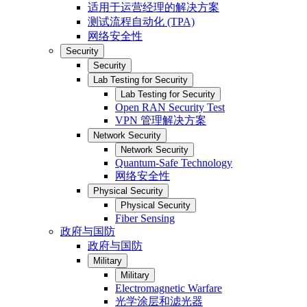
适用于运营经理的解决方案
测试流程自动化 (TPA)
网络安全性
Security
Security
Lab Testing for Security
Lab Testing for Security
Open RAN Security Test
VPN 管理解决方案
Network Security
Network Security
Quantum-Safe Technology
网络安全性
Physical Security
Physical Security
Fiber Sensing
政府与国防
政府与国防
Military
Military
Electromagnetic Warfare
光学涂层和滤光器