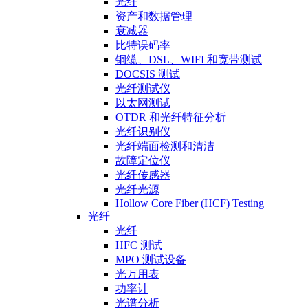
光纤
资产和数据管理
衰减器
比特误码率
铜缆、DSL、WIFI 和宽带测试
DOCSIS 测试
光纤测试仪
以太网测试
OTDR 和光纤特征分析
光纤识别仪
光纤端面检测和清洁
故障定位仪
光纤传感器
光纤光源
Hollow Core Fiber (HCF) Testing
光纤
光纤
HFC 测试
MPO 测试设备
光万用表
功率计
光谱分析