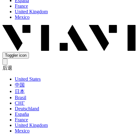
España
France
United Kingdom
Mexico
Toggler icon
后退
United States
中国
日本
Brasil
СНГ
Deutschland
España
France
United Kingdom
Mexico