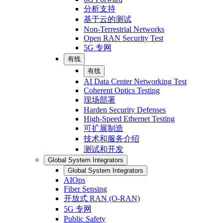
分析支持
基于云的测试
Non-Terrestrial Networks
Open RAN Security Test
5G 专网
有线
有线
AI Data Center Networking Test
Coherent Optics Testing
现场部署
Harden Security Defenses
High-Speed Ethernet Testing
可扩展制造
技术和服务介绍
测试和开发
Global System Integrators
Global System Integrators
AIOps
Fiber Sensing
开放式 RAN (O-RAN)
5G 专网
Public Safety