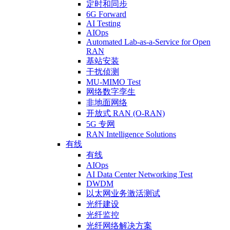
定时和同步
6G Forward
AI Testing
AIOps
Automated Lab-as-a-Service for Open
RAN
基站安装
干扰侦测
MU-MIMO Test
网络数字孪生
非地面网络
开放式 RAN (O-RAN)
5G 专网
RAN Intelligence Solutions
有线
有线
AIOps
AI Data Center Networking Test
DWDM
以太网业务激活测试
光纤建设
光纤监控
光纤网络解决方案