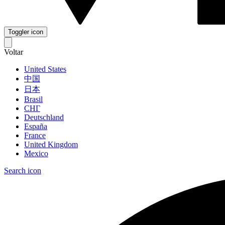
Toggler icon
Voltar
United States
中国
日本
Brasil
СНГ
Deutschland
España
France
United Kingdom
Mexico
Search icon