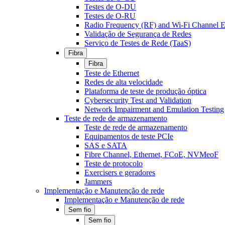
Testes de O-DU
Testes de O-RU
Radio Frequency (RF) and Wi-Fi Channel E
Validação de Segurança de Redes
Serviço de Testes de Rede (TaaS)
Fibra
Fibra
Teste de Ethernet
Redes de alta velocidade
Plataforma de teste de produção óptica
Cybersecurity Test and Validation
Network Impairment and Emulation Testing
Teste de rede de armazenamento
Teste de rede de armazenamento
Equipamentos de teste PCIe
SAS e SATA
Fibre Channel, Ethernet, FCoE, NVMeoF
Teste de protocolo
Exercisers e geradores
Jammers
Implementação e Manutenção de rede
Implementação e Manutenção de rede
Sem fio
Sem fio