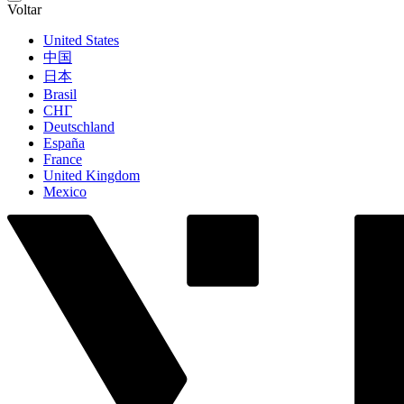
Voltar
United States
中国
日本
Brasil
СНГ
Deutschland
España
France
United Kingdom
Mexico