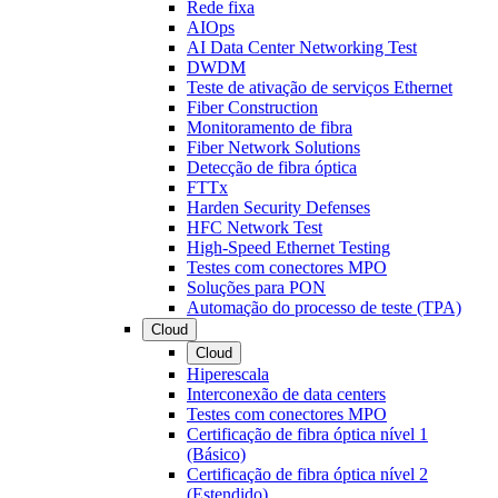
Rede fixa
AIOps
AI Data Center Networking Test
DWDM
Teste de ativação de serviços Ethernet
Fiber Construction
Monitoramento de fibra
Fiber Network Solutions
Detecção de fibra óptica
FTTx
Harden Security Defenses
HFC Network Test
High-Speed Ethernet Testing
Testes com conectores MPO
Soluções para PON
Automação do processo de teste (TPA)
Cloud
Cloud
Hiperescala
Interconexão de data centers
Testes com conectores MPO
Certificação de fibra óptica nível 1
(Básico)
Certificação de fibra óptica nível 2
(Estendido)