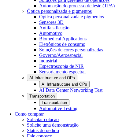
Soluções para gerentes de operações
Automação do processo de teste (TPA)
Óptica personalizada e pigmentos
Óptica personalizada e pigmentos
Sensores 3D
Antifalsificação
Automotivo
Biomedical Applications
Eletrônicos de consumo
Soluções de cores personalizadas
Governo/Aeroespacial
Industrial
Espectroscopia de NIR
Sensoriamento espectral
AI Infrastructure and OPs
AI Infrastructure and OPs
AI Data Center Networking Test
Transportation
Transportation
Automotive Testing
Como comprar
Solicitar cotação
Solicite uma demonstração
Status do pedido
Fale conosco