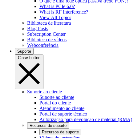
O que é uma rede óptica passiva (rede PON)?
What is PCIe 6.0?
What is RF Interference?
View All Topics
Biblioteca de literatura
Blog Posts
Subscription Center
Biblioteca de vídeos
Webconferência
Suporte
Close button
Suporte ao cliente
Suporte ao cliente
Portal do cliente
Atendimento ao cliente
Portal de suporte técnico
Autorização para devolução de material (RMA)
Recursos de suporte
Recursos de suporte
Vídeos de instruções