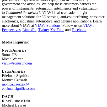
government and avionics. We help these customers harness the
power of instruments, automation, intelligence and virtualization
to
Command the network.
VIAVI is also a leader in light
management solutions for 3D sensing, anti-counterfeiting, consumer
electronics, industrial, automotive, and defense applications. Learn
more about VIAVI at
VIAVI Solutions
. Follow us on
VIAVI
Perspectives
,
LinkedIn
,
Twitter
,
YouTube
and
Facebook
.
Media Inquiries:
North America
Sonus PR
Micah Warren
viavi@sonuspr.com
Latin America
Edelman Significa
Monica Czeszak
monica.czeszak@
edelmansignifica.com
DACH
Riba:BusinessTalk
Michael Beyrau