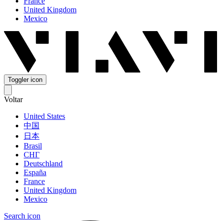
France
United Kingdom
Mexico
Toggler icon
Voltar
United States
中国
日本
Brasil
СНГ
Deutschland
España
France
United Kingdom
Mexico
Search icon