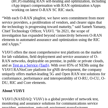
(RCP) enabling RAN self-healing and optimization, including
rApp impact compensation with RAN optimization xApps
working on latest O-RAN SC RIC stack.
“With each O-RAN plugfest, we have seen commitment from more
service providers, a proliferation of vendors, and clearer signs that
the technology is progressing toward maturity,” said Sameh Yamany,
Chief Technology Officer, VIAVI. “In 2021, the scope of
investigation has expanded beyond connectivity between O-RAN
elements to automated assurance and optimization using the RIC
and xApps.”
VIAVI offers the most comprehensive test platform on the market
for lab validation, field deployment and service assurance of O-
RAN networks, deployable on premise, in public or private clouds,
and as
Test as a Service (TaaS)
. With over 85% of NEMs using the
VIAVI RANtoCore platform for gNB development, the company
uniquely offers market-leading 5G and Open RAN test solutions for
conformance, performance and interoperability of O-RU, O-CU, O-
DU, RIC and Core elements.
About VIAVI
VIAVI (NASDAQ: VIAV) is a global provider of network test,
monitoring and assurance solutions for communications service
providers, enterprises, network equipment manufacturers,