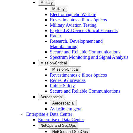
Military
Military
Electromagnetic Warfare
Revestimentos e filtros ópticos
Military Aviation Testing
Payload & Device Optical Elements
Radar
Research, Development and
Manufacturing
Secure and Reliable Communications
Spectrum Monitoring and Signal Analysis
Mission-Critical
Mission-Critical
Revestimentos e filtros ópticos
Redes 5G privadas
Public Safety
Secure and Reliable Communications
Aeroespacial
Aeroespacial
Aviação em geral
Enterprise e Data Center
Enterprise e Data Center
NetOps and SecOps
NetOps and SecOps