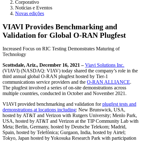
Corporativo
Notícias e Eventos
Novas edições
VIAVI Provides Benchmarking and
Validation for Global O-RAN Plugfest
Increased Focus on RIC Testing Demonstrates Maturing of
Technology
Scottsdale, Ariz., December 16, 2021 –
Viavi Solutions Inc.
(VIAVI) (NASDAQ: VIAV) today shared the company’s role in the
third annual global O-RAN plugfest hosted by Tier-1
communications service providers and the
O-RAN ALLIANCE
.
The plugfest involved a series of on-site demonstrations across
multiple countries, conducted in October and November 2021.
VIAVI provided benchmarking and validation for
plugfest tests and
demonstrations at locations including
: New Brunswick, USA,
hosted by AT&T and Verizon with Rutgers University; Menlo Park,
USA, hosted by AT&T and Verizon at the TIP Community Lab with
Meta; Berlin, Germany, hosted by Deutsche Telekom; Madrid,
Spain, hosted by Telefónica; Gurgaon, India, hosted by Airtel;
Tokyo, Japan hosted by Yokosuka Research Park with participation