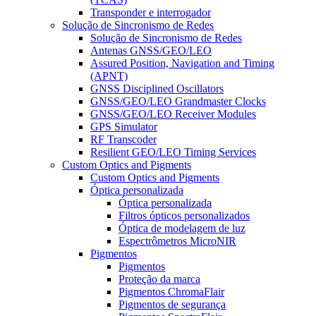
Transponder e interrogador
Solução de Sincronismo de Redes
Solução de Sincronismo de Redes
Antenas GNSS/GEO/LEO
Assured Position, Navigation and Timing
(APNT)
GNSS Disciplined Oscillators
GNSS/GEO/LEO Grandmaster Clocks
GNSS/GEO/LEO Receiver Modules
GPS Simulator
RF Transcoder
Resilient GEO/LEO Timing Services
Custom Optics and Pigments
Custom Optics and Pigments
Óptica personalizada
Óptica personalizada
Filtros ópticos personalizados
Óptica de modelagem de luz
Espectrômetros MicroNIR
Pigmentos
Pigmentos
Proteção da marca
Pigmentos ChromaFlair
Pigmentos de segurança