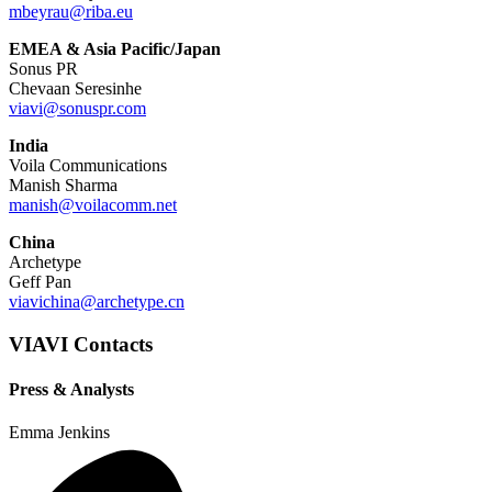
mbeyrau@riba.eu
EMEA & Asia Pacific/Japan
Sonus PR
Chevaan Seresinhe
viavi@sonuspr.com
India
Voila Communications
Manish Sharma
manish@voilacomm.net
China
Archetype
Geff Pan
viavichina@archetype.cn
VIAVI Contacts
Press & Analysts
Emma Jenkins