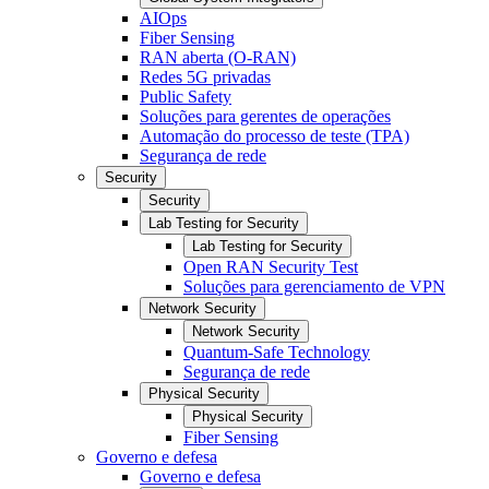
AIOps
Fiber Sensing
RAN aberta (O-RAN)
Redes 5G privadas
Public Safety
Soluções para gerentes de operações
Automação do processo de teste (TPA)
Segurança de rede
Security
Security
Lab Testing for Security
Lab Testing for Security
Open RAN Security Test
Soluções para gerenciamento de VPN
Network Security
Network Security
Quantum-Safe Technology
Segurança de rede
Physical Security
Physical Security
Fiber Sensing
Governo e defesa
Governo e defesa