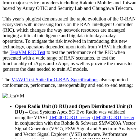
from major service providers including Rakuten Mobile; and Taiwan
hosted by Auray OTIC and Security Lab and Chunghwa Telecom.
This year’s plugfest demonstrated the rapid evolution of the O-RAN
ecosystem with increasing focus on the RAN Intelligent Controller
(RIC), which changes the way network resources are managed,
bringing artificial intelligence and big data into day-to-day
operations. To mitigate the risk involved in introducing this new
technology, operators depended upon tools from VIAVI including
the
TeraVM RIC Test
to test the performance of the RIC when
presented with a wide range of RAN scenarios, to test the
functionality of rApps and xApps, as well as provide the means to
generate the data needed to train AI models.
The
VIAVI Test Suite for O-RAN Specifications
also supported
conformance, performance, interoperability and end-to-end testing:
Open Radio Unit (O-RU) and Open Distributed Unit (O-
DU)
– Casa Systems Apex 5G Evo Radio was validated
using the VIAVI
TM500 O-RU Tester
i
TM500 O-RU Tester
in conjunction with the Rohde & Schwarz SMW200A Vector
Signal Generator (VSG), FSW Signal and Spectrum Analyzer
and Vector Signal Explorer (VSE) software. Performance