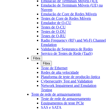
Emulação de Terminais Móveis ()UE
Emulação de Terminais Móveis (UE) na
Nuvem
Emulação de Core de Redes Móveis
Testes de Core de Redes Móveis
Emulador de O-CU
Testes de O-CU
Testes de O-DU
Testes de O-RU
Radio Frequency (RF) and Wi-Fi Channel
Emulation
Validação de Segurança de Redes
Serviço de Testes de Rede (TaaS)
Fibra
Fibra
Teste de Ethernet
Redes de alta velocidade
Plataforma de teste de produção óptica
Cybersecurity Test and Validation
Network Impairment and Emulation
Testing
Teste de rede de armazenamento
Teste de rede de armazenamento
Equipamentos de teste PCIe
SAS e SATA