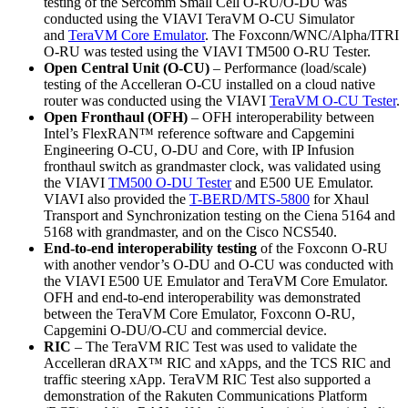
testing of the Sercomm Small Cell O-RU/O-DU was
conducted using the VIAVI TeraVM O-CU Simulator
and
TeraVM Core Emulator
. The Foxconn/WNC/Alpha/ITRI
O-RU was tested using the VIAVI TM500 O-RU Tester.
Open Central Unit (O-CU)
– Performance (load/scale)
testing of the Accelleran O-CU installed on a cloud native
router was conducted using the VIAVI
TeraVM O-CU Tester
.
Open Fronthaul (OFH)
– OFH interoperability between
Intel’s FlexRAN™ reference software and Capgemini
Engineering O-CU, O-DU and Core, with IP Infusion
fronthaul switch as grandmaster clock, was validated using
the VIAVI
TM500 O-DU Tester
and E500 UE Emulator.
VIAVI also provided the
T-BERD/MTS-5800
for Xhaul
Transport and Synchronization testing on the Ciena 5164 and
5168 with grandmaster, and on the Cisco NCS540.
End-to-end interoperability testing
of the Foxconn O-RU
with another vendor’s O-DU and O-CU was conducted with
the VIAVI E500 UE Emulator and TeraVM Core Emulator.
OFH and end-to-end interoperability was demonstrated
between the TeraVM Core Emulator, Foxconn O-RU,
Capgemini O-DU/O-CU and commercial device.
RIC
– The TeraVM RIC Test was used to validate the
Accelleran dRAX™ RIC and xApps, and the TCS RIC and
traffic steering xApp. TeraVM RIC Test also supported a
demonstration of the Rakuten Communications Platform