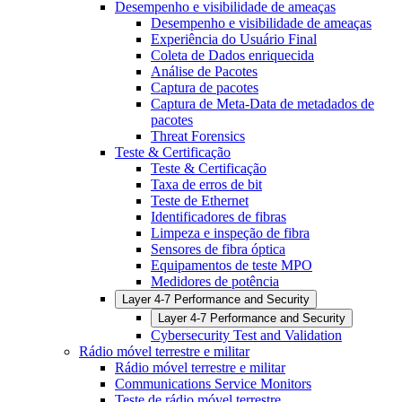
Desempenho e visibilidade de ameaças
Desempenho e visibilidade de ameaças
Experiência do Usuário Final
Coleta de Dados enriquecida
Análise de Pacotes
Captura de pacotes
Captura de Meta-Data de metadados de
pacotes
Threat Forensics
Teste & Certificação
Teste & Certificação
Taxa de erros de bit
Teste de Ethernet
Identificadores de fibras
Limpeza e inspeção de fibra
Sensores de fibra óptica
Equipamentos de teste MPO
Medidores de potência
Layer 4-7 Performance and Security
Layer 4-7 Performance and Security
Cybersecurity Test and Validation
Rádio móvel terrestre e militar
Rádio móvel terrestre e militar
Communications Service Monitors
Teste de rádio móvel terrestre