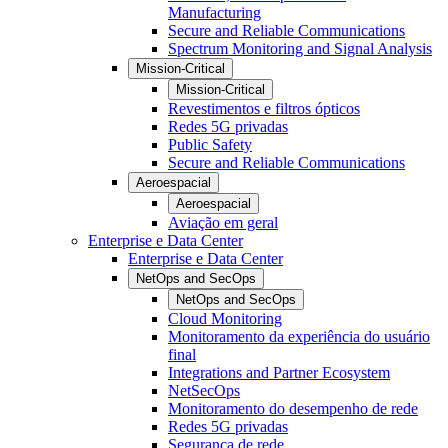
Manufacturing
Secure and Reliable Communications
Spectrum Monitoring and Signal Analysis
Mission-Critical
Mission-Critical
Revestimentos e filtros ópticos
Redes 5G privadas
Public Safety
Secure and Reliable Communications
Aeroespacial
Aeroespacial
Aviação em geral
Enterprise e Data Center
Enterprise e Data Center
NetOps and SecOps
NetOps and SecOps
Cloud Monitoring
Monitoramento da experiência do usuário
final
Integrations and Partner Ecosystem
NetSecOps
Monitoramento do desempenho de rede
Redes 5G privadas
Segurança de rede