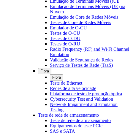
Emulação de Terminais Móveis ()UE
Emulação de Terminais Móveis (UE) na
Nuvem
Emulação de Core de Redes Móveis
Testes de Core de Redes Móveis
Emulador de O-CU
Testes de O-CU
Testes de O-DU
Testes de O-RU
Radio Frequency (RF) and Wi-Fi Channel
Emulation
Validação de Segurança de Redes
Serviço de Testes de Rede (TaaS)
Fibra
Fibra
Teste de Ethernet
Redes de alta velocidade
Plataforma de teste de produção óptica
Cybersecurity Test and Validation
Network Impairment and Emulation
Testing
Teste de rede de armazenamento
Teste de rede de armazenamento
Equipamentos de teste PCIe
SAS e SATA