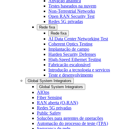
Ativação analítica
Testes baseados na nuvem
Non-Terrestrial Networks
Open RAN Security Test
Redes 5G privadas
Rede fixa
Rede fixa
AI Data Center Networking Test
Coherent Optics Testing
Implantação de campo
Harden Security Defenses
High-Speed Ethernet Testing
Fabricação escalonável
Introdução a tecnologia e serviços
Teste e desenvolvimento
Global System Integrators
Global System Integrators
AIOps
Fiber Sensing
RAN aberta (O-RAN)
Redes 5G privadas
Public Safety
Soluções para gerentes de operações
Automação do processo de teste (TPA)
Segurança de rede