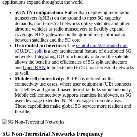
applications expand throughout the world.
5G NTN configuration:
Rather than deploying more radio
transceivers (gNBs) on the ground to meet 5G capacity
demands, non-terrestrial networks utilize satellites and other
airborne vehicles as radio transceivers to flexibly expand
coverage. NTN gateways on the ground relay information
between satellites and the 5G core.
Distributed architecture:
The
central unit/distributed unit
(CU/DU) split
is a key architectural feature of distributed 5G
networks. Integrating DU functionality onboard the satellite
allows the benefits and efficiencies of 5G split architecture
and
Open RAN
to be extended to 5G non-terrestrial networks
as well.
Mobile cell connectivity:
3GPP has defined multi-
connectivity use cases, where user equipment (UE) connects
to satellites and ground-based terrestrial links simultaneously.
Mobile cell connectivity supports seamless handovers, as 5G
users leverage extended NTN coverage in remote areas.
These capabilities make global 5G service more resilient and
flexible.
5G Non-Terrestrial Networks Frequency