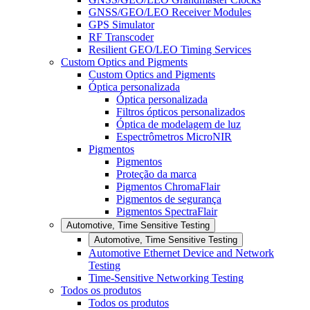
GNSS/GEO/LEO Receiver Modules
GPS Simulator
RF Transcoder
Resilient GEO/LEO Timing Services
Custom Optics and Pigments
Custom Optics and Pigments
Óptica personalizada
Óptica personalizada
Filtros ópticos personalizados
Óptica de modelagem de luz
Espectrômetros MicroNIR
Pigmentos
Pigmentos
Proteção da marca
Pigmentos ChromaFlair
Pigmentos de segurança
Pigmentos SpectraFlair
Automotive, Time Sensitive Testing
Automotive, Time Sensitive Testing
Automotive Ethernet Device and Network
Testing
Time-Sensitive Networking Testing
Todos os produtos
Todos os produtos