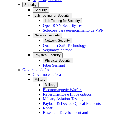
Security
Security
Lab Testing for Security
Lab Testing for Security
Open RAN Security Test
Soluções para gerenciamento de VPN
Network Security
Network Security
Quantum-Safe Technology
Segurança de rede
Physical Security
Physical Security
Fiber Sensing
Governo e defesa
Governo e defesa
Military
Military
Electromagnetic Warfare
Revestimentos e filtros ópticos
Military Aviation Testing
Payload & Device Optical Elements
Radar
Research, Development and