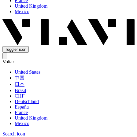
France
United Kingdom
Mexico
Toggler icon
Voltar
United States
中国
日本
Brasil
СНГ
Deutschland
España
France
United Kingdom
Mexico
Search icon