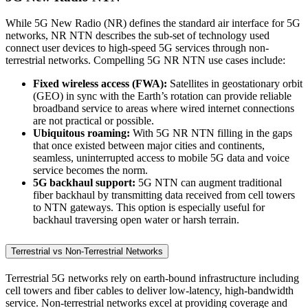
While 5G New Radio (NR) defines the standard air interface for 5G
networks, NR NTN describes the sub-set of technology used
connect user devices to high-speed 5G services through non-
terrestrial networks. Compelling 5G NR NTN use cases include:
Fixed wireless access (FWA):
Satellites in geostationary orbit
(GEO) in sync with the Earth’s rotation can provide reliable
broadband service to areas where wired internet connections
are not practical or possible.
Ubiquitous roaming:
With 5G NR NTN filling in the gaps
that once existed between major cities and continents,
seamless, uninterrupted access to mobile 5G data and voice
service becomes the norm.
5G backhaul support:
5G NTN can augment traditional
fiber backhaul by transmitting data received from cell towers
to NTN gateways. This option is especially useful for
backhaul traversing open water or harsh terrain.
Terrestrial vs Non-Terrestrial Networks
Terrestrial 5G networks rely on earth-bound infrastructure including
cell towers and fiber cables to deliver low-latency, high-bandwidth
service. Non-terrestrial networks excel at providing coverage and