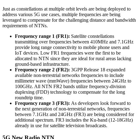
Just as constellations at multiple orbit levels are being deployed to
address various 5G use cases, multiple frequencies are being
leveraged to compensate for the challenging distance and bandwidth
requirements of NTNs.
Frequency range 1 (FR1):
Satellite constellations
transmitting over frequencies between 410MHz and 7.1GHz
provide long range connectivity to mobile phone users and
IoT devices. Low FR1 frequencies were the first to be
allocated to NTN since they are ideal for rural areas lacking
ground-based infrastructure.
Frequency range 2 (FR2):
3GPP Release 18 expanded
available non-terrestrial networks frequencies to include
millimeter wave (mmWave) frequencies between 24GHz to
100GHz. All NTN FR2 bands utilize frequency-division
duplexing (FDD) technology to compensate for the long
roundtrip time.
Frequency range 3 (FR3):
As developers look forward to
the next generation of non-terrestrial networks, frequencies
between 7.1GHz and 24GHz (FR3) are being considered for
additional spectrum. FR3 includes the Ku-band (12-18GHz)
already in use for satellite television broadcasts.
5G New Radio NTN