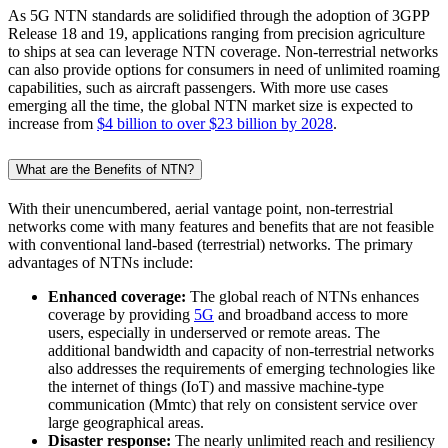
As 5G NTN standards are solidified through the adoption of 3GPP
Release 18 and 19, applications ranging from precision agriculture
to ships at sea can leverage NTN coverage. Non-terrestrial networks
can also provide options for consumers in need of unlimited roaming
capabilities, such as aircraft passengers. With more use cases
emerging all the time, the global NTN market size is expected to
increase from
$4 billion to over $23 billion by 2028
.
What are the Benefits of NTN?
With their unencumbered, aerial vantage point, non-terrestrial
networks come with many features and benefits that are not feasible
with conventional land-based (terrestrial) networks. The primary
advantages of NTNs include:
Enhanced coverage:
The global reach of NTNs enhances
coverage by providing
5G
and broadband access to more
users, especially in underserved or remote areas. The
additional bandwidth and capacity of non-terrestrial networks
also addresses the requirements of emerging technologies like
the internet of things (IoT) and massive machine-type
communication (Mmtc) that rely on consistent service over
large geographical areas.
Disaster response:
The nearly unlimited reach and resiliency