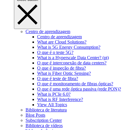
Centro de aprendizagem
Centro de aprendizagem
What are Cloud Solutions?
What is 5G Energy Consumption?
O que é o teste 5G?
What is a Hyperscale Data Center? (pt)
O que é interconexão de data centers?
O que é inspeção de fibra?
What is Fiber Optic Sensing?
O que é teste de fibra?
O que é monitoramento de fibras ópticas?
O que é uma rede óptica passiva (rede PON)?
What is PCIe 6.0?
What is RF Interference?
View All Topics
Biblioteca de literatura
Blog Posts
Subscription Center
Biblioteca de vídeos