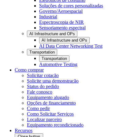
Eletrônicos de consumo
Soluções de cores personalizadas
Governo/Aeroespacial
Industrial
Espectroscopia de NIR
Sensoriamento espectral
AI Infrastructure and OPs
AI Infrastructure and OPs
AI Data Center Networking Test
Transportation
Transportation
Automotive Testing
Como comprar
Solicitar cotação
Solicite uma demonstração
Status do pedido
Fale conosco
Equipamento alugado
Opções de financiamento
Como pedir
Como Solicitar Serviços
Localizar parceiro
Equipamento recondicionado
Recursos
Close button