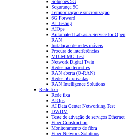
Soluções 5G
Segurança 5G
Temporização e sincronização
6G Forward
AI Testing
AIOps
Automated Lab-as-a-Service for Open
RAN
Instalação de redes móveis
Procura de interferências
MU-MIMO Test
Network Digital Twin
Redes não terrestres
RAN aberta (O-RAN)
Redes 5G privadas
RAN Intelligence Solutions
Rede fixa
Rede fixa
AIOps
AI Data Center Networking Test
DWDM
Teste de ativação de serviços Ethernet
Fiber Construction
Monitoramento de fibra
Fiber Network Solutions