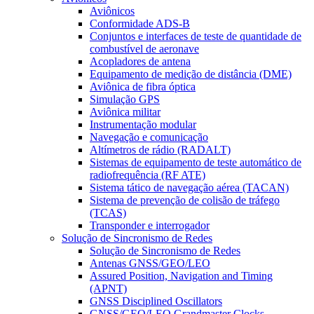
Aviônicos
Conformidade ADS-B
Conjuntos e interfaces de teste de quantidade de
combustível de aeronave
Acopladores de antena
Equipamento de medição de distância (DME)
Aviônica de fibra óptica
Simulação GPS
Aviônica militar
Instrumentação modular
Navegação e comunicação
Altímetros de rádio (RADALT)
Sistemas de equipamento de teste automático de
radiofrequência (RF ATE)
Sistema tático de navegação aérea (TACAN)
Sistema de prevenção de colisão de tráfego
(TCAS)
Transponder e interrogador
Solução de Sincronismo de Redes
Solução de Sincronismo de Redes
Antenas GNSS/GEO/LEO
Assured Position, Navigation and Timing
(APNT)
GNSS Disciplined Oscillators
GNSS/GEO/LEO Grandmaster Clocks