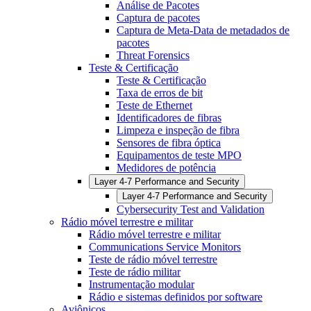
Análise de Pacotes
Captura de pacotes
Captura de Meta-Data de metadados de
pacotes
Threat Forensics
Teste & Certificação
Teste & Certificação
Taxa de erros de bit
Teste de Ethernet
Identificadores de fibras
Limpeza e inspeção de fibra
Sensores de fibra óptica
Equipamentos de teste MPO
Medidores de potência
Layer 4-7 Performance and Security
Layer 4-7 Performance and Security
Cybersecurity Test and Validation
Rádio móvel terrestre e militar
Rádio móvel terrestre e militar
Communications Service Monitors
Teste de rádio móvel terrestre
Teste de rádio militar
Instrumentação modular
Rádio e sistemas definidos por software
Aviônicos