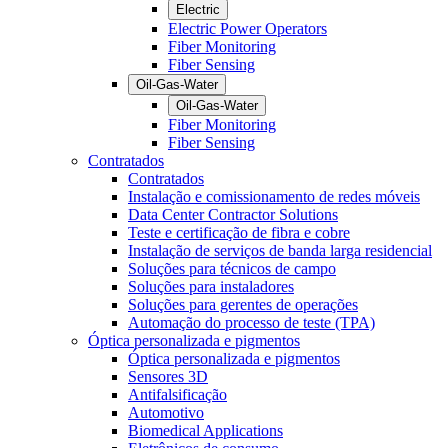
Electric
Electric Power Operators
Fiber Monitoring
Fiber Sensing
Oil-Gas-Water
Oil-Gas-Water
Fiber Monitoring
Fiber Sensing
Contratados
Contratados
Instalação e comissionamento de redes móveis
Data Center Contractor Solutions
Teste e certificação de fibra e cobre
Instalação de serviços de banda larga residencial
Soluções para técnicos de campo
Soluções para instaladores
Soluções para gerentes de operações
Automação do processo de teste (TPA)
Óptica personalizada e pigmentos
Óptica personalizada e pigmentos
Sensores 3D
Antifalsificação
Automotivo
Biomedical Applications