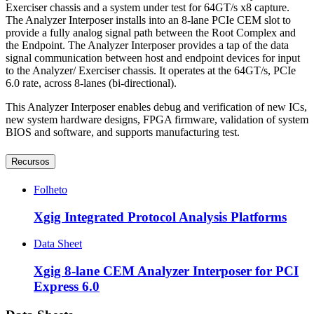
Exerciser chassis and a system under test for 64GT/s x8 capture.
The Analyzer Interposer installs into an 8-lane PCIe CEM slot to
provide a fully analog signal path between the Root Complex and
the Endpoint. The Analyzer Interposer provides a tap of the data
signal communication between host and endpoint devices for input
to the Analyzer/ Exerciser chassis. It operates at the 64GT/s, PCIe
6.0 rate, across 8-lanes (bi-directional).
This Analyzer Interposer enables debug and verification of new ICs,
new system hardware designs, FPGA firmware, validation of system
BIOS and software, and supports manufacturing test.
Recursos
Folheto
Xgig Integrated Protocol Analysis Platforms
Data Sheet
Xgig 8-lane CEM Analyzer Interposer for PCI
Express 6.0