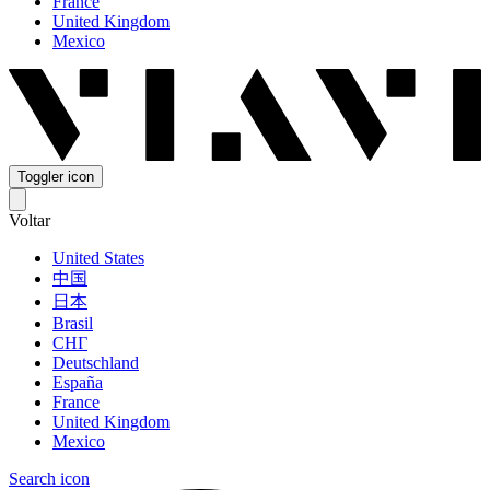
France
United Kingdom
Mexico
Toggler icon
Voltar
United States
中国
日本
Brasil
СНГ
Deutschland
España
France
United Kingdom
Mexico
Search icon