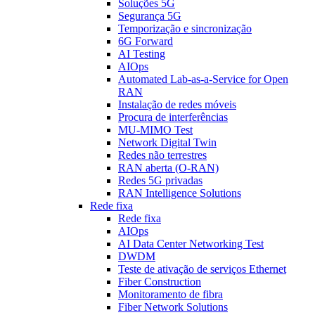
Soluções 5G
Segurança 5G
Temporização e sincronização
6G Forward
AI Testing
AIOps
Automated Lab-as-a-Service for Open
RAN
Instalação de redes móveis
Procura de interferências
MU-MIMO Test
Network Digital Twin
Redes não terrestres
RAN aberta (O-RAN)
Redes 5G privadas
RAN Intelligence Solutions
Rede fixa
Rede fixa
AIOps
AI Data Center Networking Test
DWDM
Teste de ativação de serviços Ethernet
Fiber Construction
Monitoramento de fibra
Fiber Network Solutions