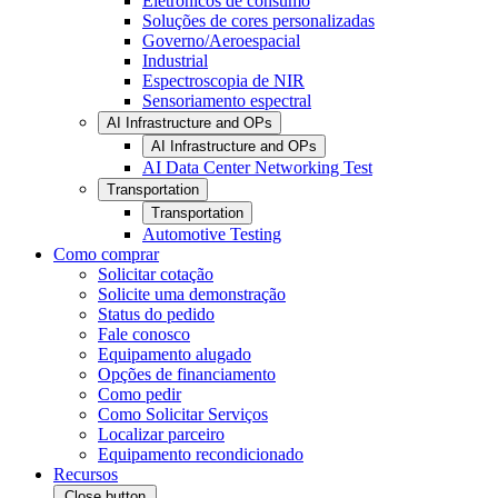
Eletrônicos de consumo
Soluções de cores personalizadas
Governo/Aeroespacial
Industrial
Espectroscopia de NIR
Sensoriamento espectral
AI Infrastructure and OPs
AI Infrastructure and OPs
AI Data Center Networking Test
Transportation
Transportation
Automotive Testing
Como comprar
Solicitar cotação
Solicite uma demonstração
Status do pedido
Fale conosco
Equipamento alugado
Opções de financiamento
Como pedir
Como Solicitar Serviços
Localizar parceiro
Equipamento recondicionado
Recursos
Close button