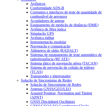
Aviônicos
Conformidade ADS-B
Conjuntos e interfaces de teste de quantidade de
combustível de aeronave
Acopladores de antena
Equipamento de medição de distância (DME)
Aviônica de fibra óptica
Simulação GPS
Aviônica militar
Instrumentação modular
Navegação e comunicação
Altímetros de rádio (RADALT)
Sistemas de equipamento de teste automático de
radiofrequência (RF ATE)
Sistema tático de navegação aérea (TACAN)
Sistema de prevenção de colisão de tráfego
(TCAS)
Transponder e interrogador
Solução de Sincronismo de Redes
Solução de Sincronismo de Redes
Antenas GNSS/GEO/LEO
Assured Position, Navigation and Timing
(APNT)
GNSS Disciplined Oscillators
GNSS/GEO/LEO Grandmaster Clocks