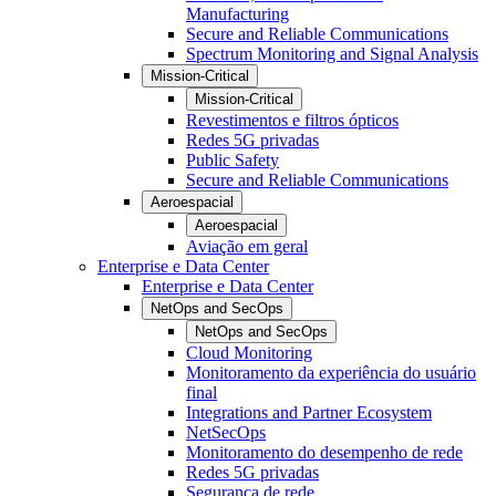
Manufacturing
Secure and Reliable Communications
Spectrum Monitoring and Signal Analysis
Mission-Critical
Mission-Critical
Revestimentos e filtros ópticos
Redes 5G privadas
Public Safety
Secure and Reliable Communications
Aeroespacial
Aeroespacial
Aviação em geral
Enterprise e Data Center
Enterprise e Data Center
NetOps and SecOps
NetOps and SecOps
Cloud Monitoring
Monitoramento da experiência do usuário
final
Integrations and Partner Ecosystem
NetSecOps
Monitoramento do desempenho de rede
Redes 5G privadas
Segurança de rede