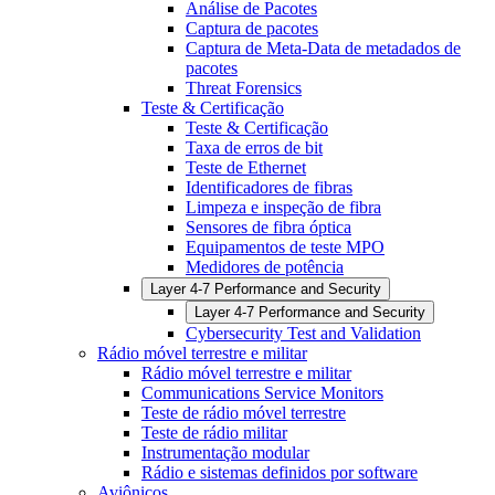
Análise de Pacotes
Captura de pacotes
Captura de Meta-Data de metadados de
pacotes
Threat Forensics
Teste & Certificação
Teste & Certificação
Taxa de erros de bit
Teste de Ethernet
Identificadores de fibras
Limpeza e inspeção de fibra
Sensores de fibra óptica
Equipamentos de teste MPO
Medidores de potência
Layer 4-7 Performance and Security
Layer 4-7 Performance and Security
Cybersecurity Test and Validation
Rádio móvel terrestre e militar
Rádio móvel terrestre e militar
Communications Service Monitors
Teste de rádio móvel terrestre
Teste de rádio militar
Instrumentação modular
Rádio e sistemas definidos por software
Aviônicos