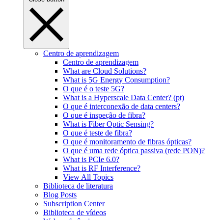
Centro de aprendizagem
Centro de aprendizagem
What are Cloud Solutions?
What is 5G Energy Consumption?
O que é o teste 5G?
What is a Hyperscale Data Center? (pt)
O que é interconexão de data centers?
O que é inspeção de fibra?
What is Fiber Optic Sensing?
O que é teste de fibra?
O que é monitoramento de fibras ópticas?
O que é uma rede óptica passiva (rede PON)?
What is PCIe 6.0?
What is RF Interference?
View All Topics
Biblioteca de literatura
Blog Posts
Subscription Center
Biblioteca de vídeos