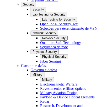
Security
Security
Lab Testing for Security
Lab Testing for Security
Open RAN Security Test
Soluções para gerenciamento de VPN
Network Security
Network Security
Quantum-Safe Technology
Segurança de rede
Physical Security
Physical Security
Fiber Sensing
Governo e defesa
Governo e defesa
Military
Military
Electromagnetic Warfare
Revestimentos e filtros ópticos
Military Aviation Testing
Payload & Device Optical Elements
Radar
Research, Development and