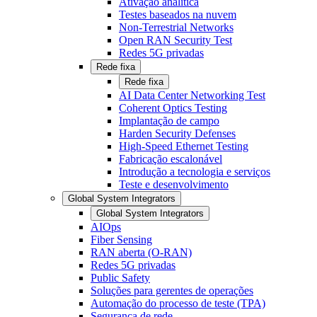
Ativação analítica
Testes baseados na nuvem
Non-Terrestrial Networks
Open RAN Security Test
Redes 5G privadas
Rede fixa
Rede fixa
AI Data Center Networking Test
Coherent Optics Testing
Implantação de campo
Harden Security Defenses
High-Speed Ethernet Testing
Fabricação escalonável
Introdução a tecnologia e serviços
Teste e desenvolvimento
Global System Integrators
Global System Integrators
AIOps
Fiber Sensing
RAN aberta (O-RAN)
Redes 5G privadas
Public Safety
Soluções para gerentes de operações
Automação do processo de teste (TPA)
Segurança de rede