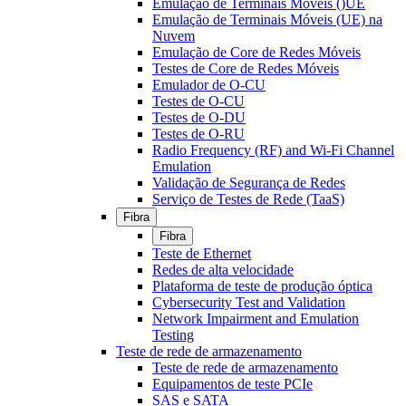
Emulação de Terminais Móveis ()UE
Emulação de Terminais Móveis (UE) na
Nuvem
Emulação de Core de Redes Móveis
Testes de Core de Redes Móveis
Emulador de O-CU
Testes de O-CU
Testes de O-DU
Testes de O-RU
Radio Frequency (RF) and Wi-Fi Channel
Emulation
Validação de Segurança de Redes
Serviço de Testes de Rede (TaaS)
Fibra
Fibra
Teste de Ethernet
Redes de alta velocidade
Plataforma de teste de produção óptica
Cybersecurity Test and Validation
Network Impairment and Emulation
Testing
Teste de rede de armazenamento
Teste de rede de armazenamento
Equipamentos de teste PCIe
SAS e SATA