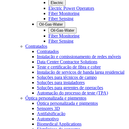
Electric
Electric Power Operators
Fiber Monitoring
Fiber Sensing
Oil-Gas-Water
Oil-Gas-Water
Fiber Monitoring
Fiber Sensing
Contratados
Contratados
Instalação e comissionamento de redes móveis
Data Center Contractor Solutions
Teste e certificação de fibra e cobre
Instalação de serviços de banda larga residencial
Soluções para técnicos de campo
Soluções para instaladores
Soluções para gerentes de operações
Automação do processo de teste (TPA)
Óptica personalizada e pigmentos
Óptica personalizada e pigmentos
Sensores 3D
Antifalsificação
Automotivo
Biomedical Applications