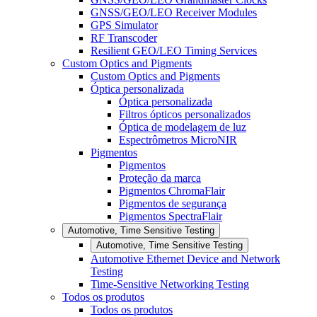
GNSS/GEO/LEO Receiver Modules
GPS Simulator
RF Transcoder
Resilient GEO/LEO Timing Services
Custom Optics and Pigments
Custom Optics and Pigments
Óptica personalizada
Óptica personalizada
Filtros ópticos personalizados
Óptica de modelagem de luz
Espectrômetros MicroNIR
Pigmentos
Pigmentos
Proteção da marca
Pigmentos ChromaFlair
Pigmentos de segurança
Pigmentos SpectraFlair
Automotive, Time Sensitive Testing
Automotive, Time Sensitive Testing
Automotive Ethernet Device and Network
Testing
Time-Sensitive Networking Testing
Todos os produtos
Todos os produtos