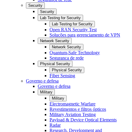
Security
Security
Lab Testing for Security
Lab Testing for Security
Open RAN Security Test
Soluções para gerenciamento de VPN
Network Security
Network Security
Quantum-Safe Technology
Segurança de rede
Physical Security
Physical Security
Fiber Sensing
Governo e defesa
Governo e defesa
Military
Military
Electromagnetic Warfare
Revestimentos e filtros ópticos
Military Aviation Testing
Payload & Device Optical Elements
Radar
Research, Development and