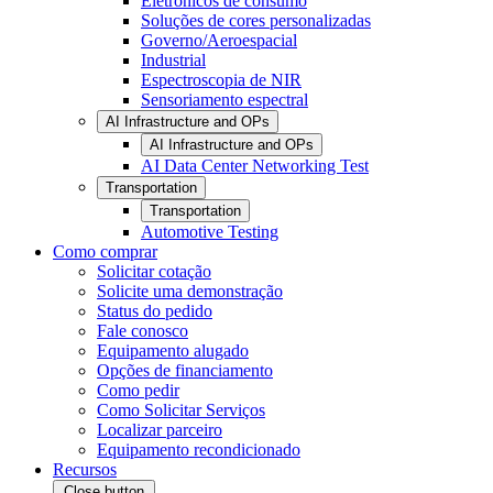
Eletrônicos de consumo
Soluções de cores personalizadas
Governo/Aeroespacial
Industrial
Espectroscopia de NIR
Sensoriamento espectral
AI Infrastructure and OPs
AI Infrastructure and OPs
AI Data Center Networking Test
Transportation
Transportation
Automotive Testing
Como comprar
Solicitar cotação
Solicite uma demonstração
Status do pedido
Fale conosco
Equipamento alugado
Opções de financiamento
Como pedir
Como Solicitar Serviços
Localizar parceiro
Equipamento recondicionado
Recursos
Close button