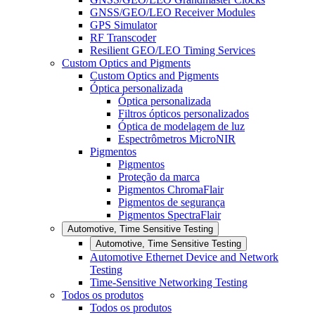
GNSS/GEO/LEO Receiver Modules
GPS Simulator
RF Transcoder
Resilient GEO/LEO Timing Services
Custom Optics and Pigments
Custom Optics and Pigments
Óptica personalizada
Óptica personalizada
Filtros ópticos personalizados
Óptica de modelagem de luz
Espectrômetros MicroNIR
Pigmentos
Pigmentos
Proteção da marca
Pigmentos ChromaFlair
Pigmentos de segurança
Pigmentos SpectraFlair
Automotive, Time Sensitive Testing
Automotive, Time Sensitive Testing
Automotive Ethernet Device and Network
Testing
Time-Sensitive Networking Testing
Todos os produtos
Todos os produtos