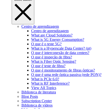
Centro de aprendizagem
Centro de aprendizagem
What are Cloud Solutions?
What is 5G Energy Consumption?
O que é o teste 5G?
What is a Hyperscale Data Center? (pt)
O que é interconexão de data centers?
O que é inspeção de fibra?
What is Fiber Optic Sensing?
O que é teste de fibra?
O que é monitoramento de fibras ópticas?
O que é uma rede óptica passiva (rede PON)?
What is PCIe 6.0?
What is RF Interference?
View All Topics
Biblioteca de literatura
Blog Posts
Subscription Center
Biblioteca de vídeos