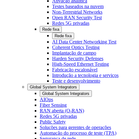
Ativação analítica
Testes baseados na nuvem
Non-Terrestrial Networks
Open RAN Security Test
Redes 5G privadas
Rede fixa
Rede fixa
AI Data Center Networking Test
Coherent Optics Testing
Implantação de campo
Harden Security Defenses
High-Speed Ethernet Testing
Fabricação escalonável
Introdução a tecnologia e serviços
Teste e desenvolvimento
Global System Integrators
Global System Integrators
AIOps
Fiber Sensing
RAN aberta (O-RAN)
Redes 5G privadas
Public Safety
Soluções para gerentes de operações
Automação do processo de teste (TPA)
Segurança de rede