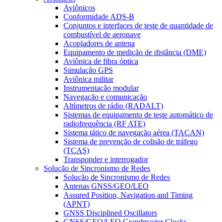
Aviônicos
Conformidade ADS-B
Conjuntos e interfaces de teste de quantidade de
combustível de aeronave
Acopladores de antena
Equipamento de medição de distância (DME)
Aviônica de fibra óptica
Simulação GPS
Aviônica militar
Instrumentação modular
Navegação e comunicação
Altímetros de rádio (RADALT)
Sistemas de equipamento de teste automático de
radiofrequência (RF ATE)
Sistema tático de navegação aérea (TACAN)
Sistema de prevenção de colisão de tráfego
(TCAS)
Transponder e interrogador
Solução de Sincronismo de Redes
Solução de Sincronismo de Redes
Antenas GNSS/GEO/LEO
Assured Position, Navigation and Timing
(APNT)
GNSS Disciplined Oscillators
GNSS/GEO/LEO Grandmaster Clocks