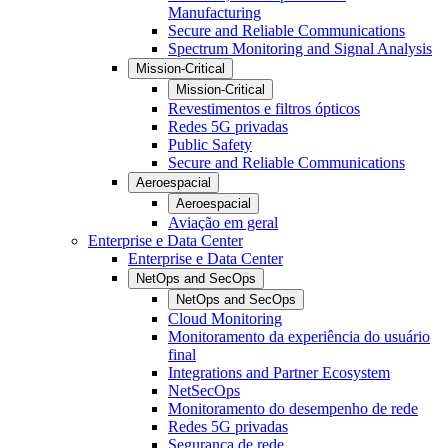
Manufacturing
Secure and Reliable Communications
Spectrum Monitoring and Signal Analysis
Mission-Critical
Mission-Critical
Revestimentos e filtros ópticos
Redes 5G privadas
Public Safety
Secure and Reliable Communications
Aeroespacial
Aeroespacial
Aviação em geral
Enterprise e Data Center
Enterprise e Data Center
NetOps and SecOps
NetOps and SecOps
Cloud Monitoring
Monitoramento da experiência do usuário
final
Integrations and Partner Ecosystem
NetSecOps
Monitoramento do desempenho de rede
Redes 5G privadas
Segurança de rede