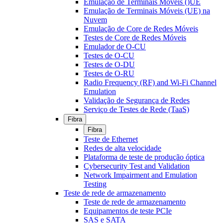
Emulação de Terminais Móveis ()UE
Emulação de Terminais Móveis (UE) na
Nuvem
Emulação de Core de Redes Móveis
Testes de Core de Redes Móveis
Emulador de O-CU
Testes de O-CU
Testes de O-DU
Testes de O-RU
Radio Frequency (RF) and Wi-Fi Channel
Emulation
Validação de Segurança de Redes
Serviço de Testes de Rede (TaaS)
Fibra
Fibra
Teste de Ethernet
Redes de alta velocidade
Plataforma de teste de produção óptica
Cybersecurity Test and Validation
Network Impairment and Emulation
Testing
Teste de rede de armazenamento
Teste de rede de armazenamento
Equipamentos de teste PCIe
SAS e SATA