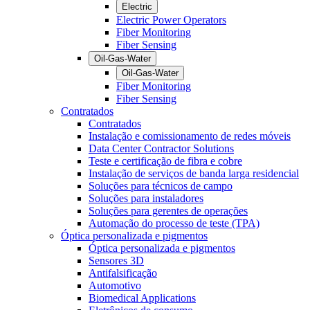
Electric
Electric Power Operators
Fiber Monitoring
Fiber Sensing
Oil-Gas-Water
Oil-Gas-Water
Fiber Monitoring
Fiber Sensing
Contratados
Contratados
Instalação e comissionamento de redes móveis
Data Center Contractor Solutions
Teste e certificação de fibra e cobre
Instalação de serviços de banda larga residencial
Soluções para técnicos de campo
Soluções para instaladores
Soluções para gerentes de operações
Automação do processo de teste (TPA)
Óptica personalizada e pigmentos
Óptica personalizada e pigmentos
Sensores 3D
Antifalsificação
Automotivo
Biomedical Applications