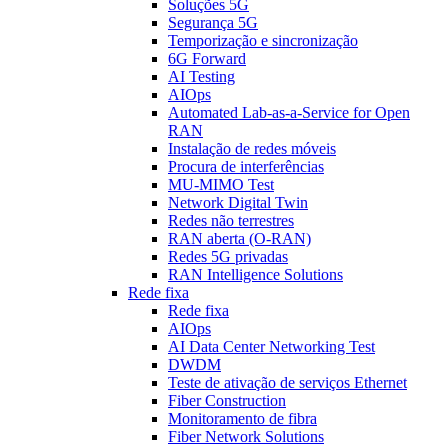
Soluções 5G
Segurança 5G
Temporização e sincronização
6G Forward
AI Testing
AIOps
Automated Lab-as-a-Service for Open
RAN
Instalação de redes móveis
Procura de interferências
MU-MIMO Test
Network Digital Twin
Redes não terrestres
RAN aberta (O-RAN)
Redes 5G privadas
RAN Intelligence Solutions
Rede fixa
Rede fixa
AIOps
AI Data Center Networking Test
DWDM
Teste de ativação de serviços Ethernet
Fiber Construction
Monitoramento de fibra
Fiber Network Solutions