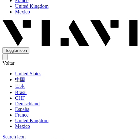
France
United Kingdom
Mexico
Toggler icon
Voltar
United States
中国
日本
Brasil
СНГ
Deutschland
España
France
United Kingdom
Mexico
Search icon