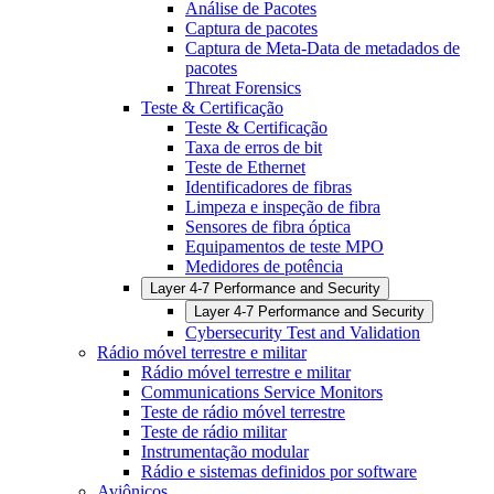
Análise de Pacotes
Captura de pacotes
Captura de Meta-Data de metadados de
pacotes
Threat Forensics
Teste & Certificação
Teste & Certificação
Taxa de erros de bit
Teste de Ethernet
Identificadores de fibras
Limpeza e inspeção de fibra
Sensores de fibra óptica
Equipamentos de teste MPO
Medidores de potência
Layer 4-7 Performance and Security
Layer 4-7 Performance and Security
Cybersecurity Test and Validation
Rádio móvel terrestre e militar
Rádio móvel terrestre e militar
Communications Service Monitors
Teste de rádio móvel terrestre
Teste de rádio militar
Instrumentação modular
Rádio e sistemas definidos por software
Aviônicos