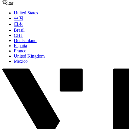
Voltar
United States
中国
日本
Brasil
СНГ
Deutschland
España
France
United Kingdom
Mexico