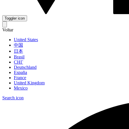
Toggler icon
Voltar
United States
中国
日本
Brasil
СНГ
Deutschland
España
France
United Kingdom
Mexico
Search icon