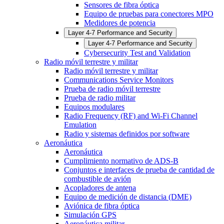
Sensores de fibra óptica
Equipo de pruebas para conectores MPO
Medidores de potencia
Layer 4-7 Performance and Security
Layer 4-7 Performance and Security
Cybersecurity Test and Validation
Radio móvil terrestre y militar
Radio móvil terrestre y militar
Communications Service Monitors
Prueba de radio móvil terrestre
Prueba de radio militar
Equipos modulares
Radio Frequency (RF) and Wi-Fi Channel
Emulation
Radio y sistemas definidos por software
Aeronáutica
Aeronáutica
Cumplimiento normativo de ADS-B
Conjuntos e interfaces de prueba de cantidad de
combustible de avión
Acopladores de antena
Equipo de medición de distancia (DME)
Aviónica de fibra óptica
Simulación GPS
Aeronáutica militar