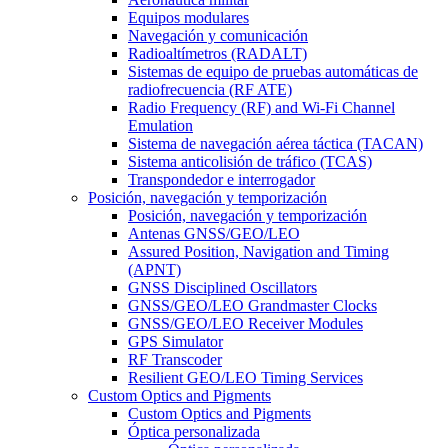
Equipos modulares
Navegación y comunicación
Radioaltímetros (RADALT)
Sistemas de equipo de pruebas automáticas de
radiofrecuencia (RF ATE)
Radio Frequency (RF) and Wi-Fi Channel
Emulation
Sistema de navegación aérea táctica (TACAN)
Sistema anticolisión de tráfico (TCAS)
Transpondedor e interrogador
Posición, navegación y temporización
Posición, navegación y temporización
Antenas GNSS/GEO/LEO
Assured Position, Navigation and Timing
(APNT)
GNSS Disciplined Oscillators
GNSS/GEO/LEO Grandmaster Clocks
GNSS/GEO/LEO Receiver Modules
GPS Simulator
RF Transcoder
Resilient GEO/LEO Timing Services
Custom Optics and Pigments
Custom Optics and Pigments
Óptica personalizada