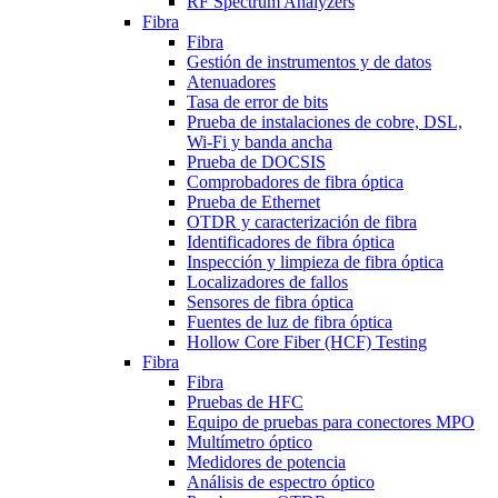
RF Spectrum Analyzers
Fibra
Fibra
Gestión de instrumentos y de datos
Atenuadores
Tasa de error de bits
Prueba de instalaciones de cobre, DSL,
Wi-Fi y banda ancha
Prueba de DOCSIS
Comprobadores de fibra óptica
Prueba de Ethernet
OTDR y caracterización de fibra
Identificadores de fibra óptica
Inspección y limpieza de fibra óptica
Localizadores de fallos
Sensores de fibra óptica
Fuentes de luz de fibra óptica
Hollow Core Fiber (HCF) Testing
Fibra
Fibra
Pruebas de HFC
Equipo de pruebas para conectores MPO
Multímetro óptico
Medidores de potencia
Análisis de espectro óptico