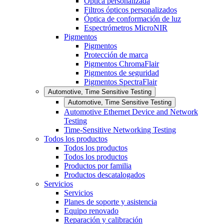
Óptica personalizada
Filtros ópticos personalizados
Óptica de conformación de luz
Espectrómetros MicroNIR
Pigmentos
Pigmentos
Protección de marca
Pigmentos ChromaFlair
Pigmentos de seguridad
Pigmentos SpectraFlair
Automotive, Time Sensitive Testing
Automotive, Time Sensitive Testing
Automotive Ethernet Device and Network
Testing
Time-Sensitive Networking Testing
Todos los productos
Todos los productos
Todos los productos
Productos por familia
Productos descatalogados
Servicios
Servicios
Planes de soporte y asistencia
Equipo renovado
Reparación y calibración