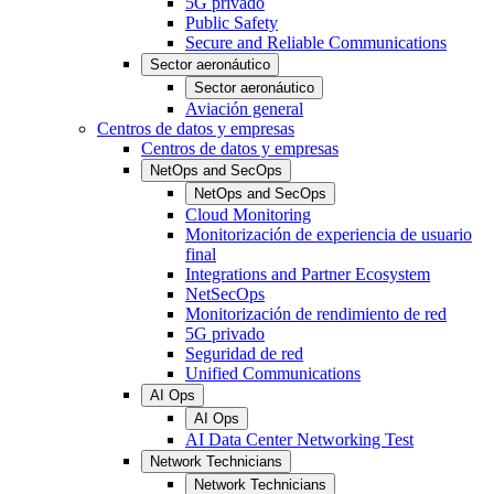
5G privado
Public Safety
Secure and Reliable Communications
Sector aeronáutico
Sector aeronáutico
Aviación general
Centros de datos y empresas
Centros de datos y empresas
NetOps and SecOps
NetOps and SecOps
Cloud Monitoring
Monitorización de experiencia de usuario
final
Integrations and Partner Ecosystem
NetSecOps
Monitorización de rendimiento de red
5G privado
Seguridad de red
Unified Communications
AI Ops
AI Ops
AI Data Center Networking Test
Network Technicians
Network Technicians