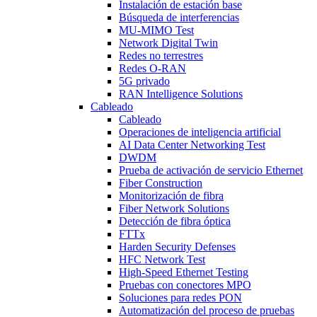
Instalación de estación base
Búsqueda de interferencias
MU-MIMO Test
Network Digital Twin
Redes no terrestres
Redes O-RAN
5G privado
RAN Intelligence Solutions
Cableado
Cableado
Operaciones de inteligencia artificial
AI Data Center Networking Test
DWDM
Prueba de activación de servicio Ethernet
Fiber Construction
Monitorización de fibra
Fiber Network Solutions
Detección de fibra óptica
FTTx
Harden Security Defenses
HFC Network Test
High-Speed Ethernet Testing
Pruebas con conectores MPO
Soluciones para redes PON
Automatización del proceso de pruebas