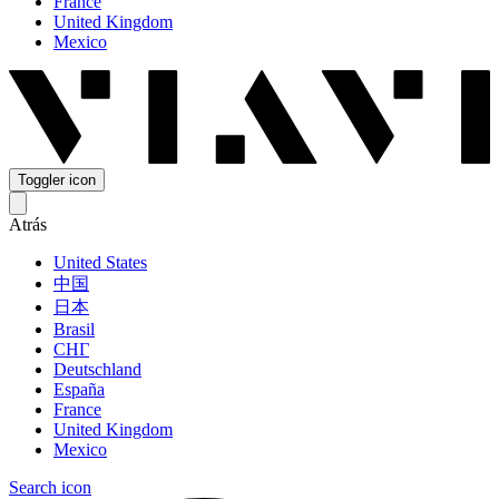
France
United Kingdom
Mexico
Toggler icon
Atrás
United States
中国
日本
Brasil
СНГ
Deutschland
España
France
United Kingdom
Mexico
Search icon