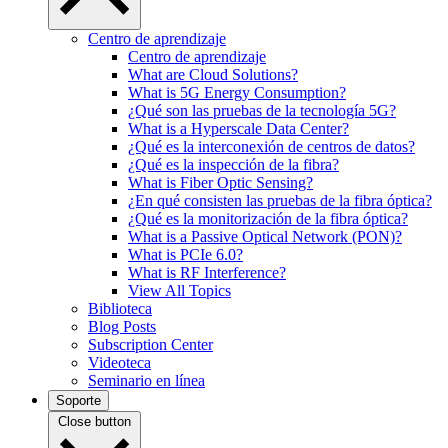
Centro de aprendizaje
Centro de aprendizaje
What are Cloud Solutions?
What is 5G Energy Consumption?
¿Qué son las pruebas de la tecnología 5G?
What is a Hyperscale Data Center?
¿Qué es la interconexión de centros de datos?
¿Qué es la inspección de la fibra?
What is Fiber Optic Sensing?
¿En qué consisten las pruebas de la fibra óptica?
¿Qué es la monitorización de la fibra óptica?
What is a Passive Optical Network (PON)?
What is PCIe 6.0?
What is RF Interference?
View All Topics
Biblioteca
Blog Posts
Subscription Center
Videoteca
Seminario en línea
Soporte
Close button